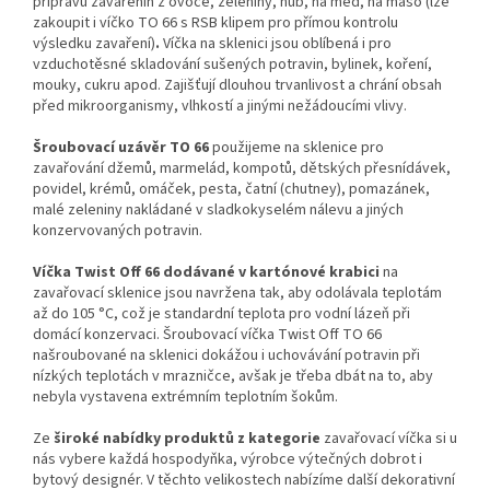
přípravu zavařenin z ovoce, zeleniny, hub, na med, na maso (lze
zakoupit i víčko TO 66 s RSB klipem pro přímou kontrolu
výsledku zavaření)
.
Víčka na sklenici jsou oblíbená i pro
vzduchotěsné skladování sušených potravin, bylinek, koření,
mouky, cukru apod. Zajišťují dlouhou trvanlivost a chrání obsah
před mikroorganismy, vlhkostí a jinými nežádoucími vlivy.
Šroubovací uzávěr TO 66
použijeme na sklenice pro
zavařování džemů, marmelád, kompotů, dětských přesnídávek,
povidel, krémů, omáček, pesta, čatní (chutney), pomazánek,
malé zeleniny nakládané v sladkokyselém nálevu a jiných
konzervovaných potravin.
Víčka Twist Off 66 dodávané v kartónové krabici
na
zavařovací sklenice jsou navržena tak, aby odolávala teplotám
až do 105 °C
, což je standardní teplota pro vodní lázeň při
domácí konzervaci.
Šroubovací víčka Twist Off TO 66
našroubované na sklenici dokážou i uchovávání potravin při
nízkých teplotách
v
mrazničce, avšak je třeba dbát na to, aby
nebyla vystavena extrémním teplotním šokům.
Ze
široké nabídky produktů z kategorie
zavařovací víčka si u
nás vybere každá hospodyňka, výrobce výtečných dobrot i
bytový designér.
V těchto velikostech nabízíme další dekorativní