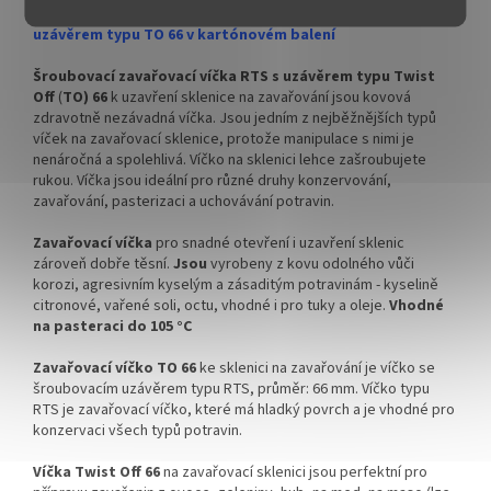
✅ Pro výhodnější cenu kupte
✅ Pro výhodnější cenu kupte
Víčka Twist Off na zavařovací sklenici se šroubovacím
celý karton
celý karton
uzávěrem typu TO 66 v kartónovém balení
✅ Víčka skladem a ihned k
✅ Víčka skladem a ihned k
Šroubovací zavařovací víčka RTS s uzávěrem typu Twist
odeslání!
odeslání!
Off
(
TO) 66
k uzavření sklenice na zavařování jsou kovová
zdravotně nezávadná víčka. Jsou jedním z nejběžnějších typů
Kupte karton víček a máte
Kupte karton víček a máte
víček na zavařovací sklenice, protože manipulace s nimi je
na něj dopravu ZDARMA!
na něj dopravu ZDARMA!
nenáročná a spolehlivá. Víčko na sklenici lehce zašroubujete
rukou. Víčka jsou ideální pro různé druhy konzervování,
zavařování, pasterizaci a uchovávání potravin.
Zavařovací víčka
pro snadné otevření i uzavření sklenic
zároveň dobře těsní.
Jsou
vyrobeny z kovu odolného vůči
korozi, agresivním kyselým a zásaditým potravinám - kyselině
citronové, vařené soli, octu, vhodné i pro tuky a oleje.
Vhodné
na pasteraci do 105 °C
Zavařovací víčko TO 66
ke sklenici na zavařování je víčko se
šroubovacím uzávěrem typu RTS, průměr: 66 mm. Víčko typu
RTS je zavařovací víčko, které má hladký povrch a je vhodné pro
konzervaci všech typů potravin.
Víčka Twist Off 66
na zavařovací sklenici jsou perfektní pro