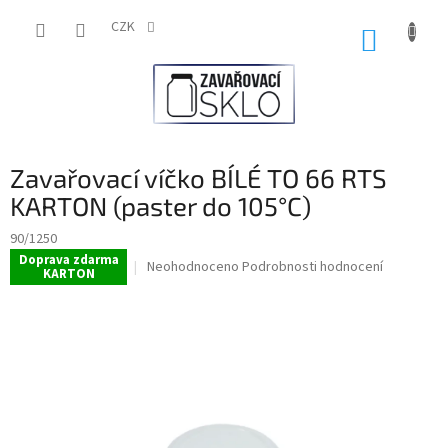
Přejít
na
CZK
NÁKUP
obsah
KOŠÍK
Zavařovací víčko BÍLÉ TO 66 RTS
KARTON (paster do 105°C)
90/1250
Doprava zdarma
Průměrné
Neohodnoceno
Podrobnosti hodnocení
KARTON
hodnocení
produktu
je
0,0
z
5
hvězdiček.