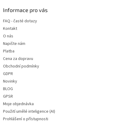
p
a
Informace pro vás
t
FAQ - časté dotazy
í
Kontakt
O nás
Napište nám
Platba
Cena za dopravu
Obchodní podmínky
GDPR
Novinky
BLOG
GPSR
Moje objednávka
Použití umělé inteligence (AI)
Prohlášení o přístupnosti