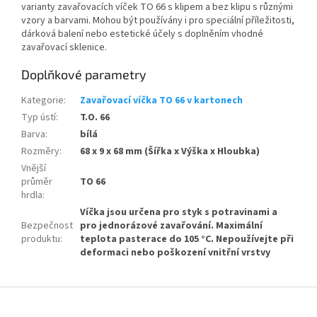
varianty zavařovacích víček TO 66
s klipem a bez klipu s různými
vzory a barvami. Mohou být používány i pro speciální příležitosti,
dárková balení nebo estetické účely s doplněním vhodné
zavařovací sklenice.
Doplňkové parametry
Kategorie
:
Zavařovací víčka TO 66 v kartonech
Typ ústí
:
T.O. 66
Barva
:
bílá
Rozměry
:
68 x 9 x 68 mm (Šířka x Výška x Hloubka)
Vnější
průměr
TO 66
hrdla
:
Víčka jsou určena pro styk s potravinami a
Bezpečnost
pro jednorázové zavařování. Maximální
produktu
:
teplota pasterace do 105 °C. Nepoužívejte při
deformaci nebo poškození vnitřní vrstvy
Z
á