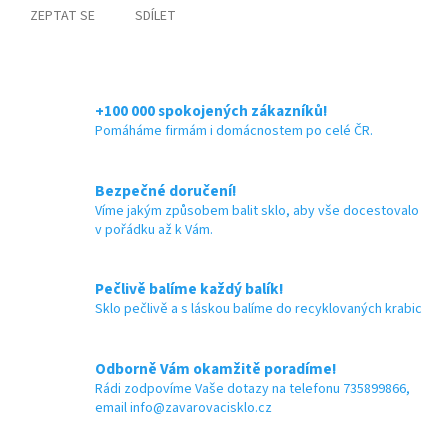
ZEPTAT SE
SDÍLET
+100 000 spokojených zákazníků!
Pomáháme firmám i domácnostem po celé ČR.
Bezpečné doručení!
Víme jakým způsobem balit sklo, aby vše docestovalo
v pořádku až k Vám.
Pečlivě balíme každý balík!
Sklo pečlivě a s láskou balíme do recyklovaných krabic
Odborně Vám okamžitě poradíme!
Rádi zodpovíme Vaše dotazy na telefonu 735899866,
email info@zavarovacisklo.cz