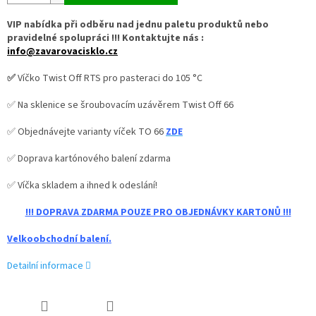
VIP nabídka při odběru nad jednu paletu produktů nebo
pravidelné spolupráci !!! Kontaktujte nás :
info@zavarovacisklo.cz
✅
Víčko Twist Off RTS pro pasteraci do 105 °C
✅ Na sklenice se šroubovacím uzávěrem Twist Off 66
✅ Objednávejte varianty víček TO 66
ZDE
✅ Doprava kartónového balení zdarma
✅ Víčka skladem a ihned k odeslání!
!!! DOPRAVA ZDARMA POUZE PRO OBJEDNÁVKY KARTONŮ !!!
Velkoobchodní balení.
Detailní informace