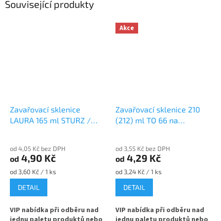
Související produkty
Akce
Zavařovací sklenice
Zavařovací sklenice 210
LAURA 165 ml STURZ /
(212) ml TO 66 na
ROVNÁ TO 66 na
marmeládu
marmeládu
od 4,05 Kč bez DPH
od 3,55 Kč bez DPH
4,90 Kč
4,29 Kč
od
od
Měrná
Měrná
od 3,60 Kč / 1 ks
od 3,24 Kč / 1 ks
cena:
cena:
DETAIL
DETAIL
VIP nabídka při odběru nad
VIP nabídka při odběru nad
jednu paletu produktů nebo
jednu paletu produktů nebo