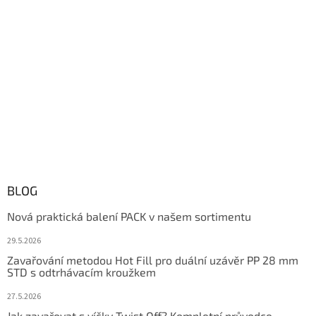
BLOG
Nová praktická balení PACK v našem sortimentu
29.5.2026
Zavařování metodou Hot Fill pro duální uzávěr PP 28 mm
STD s odtrhávacím kroužkem
27.5.2026
Jak zavařovat s víčky Twist Off? Kompletní průvodce