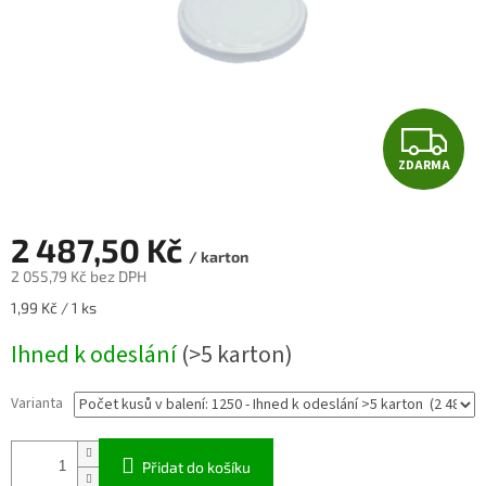
Z
ZDARMA
D
A
2 487,50 Kč
/ karton
R
2 055,79 Kč bez DPH
Měrná
1,99 Kč / 1 ks
M
cena:
Ihned k odeslání
(>5 karton)
A
Varianta
Přidat do košíku