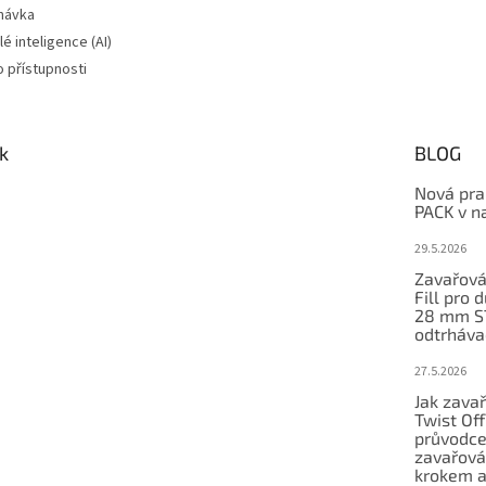
návka
é inteligence (AI)
o přístupnosti
k
BLOG
Nová pra
PACK v n
29.5.2026
Zavařová
Fill pro 
28 mm S
odtrháva
27.5.2026
Jak zavař
Twist Of
průvodc
zavařová
krokem a