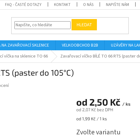
FAQ - ČASTÉ DOTAZY
KONTAKT
O NÁS
NAPIŠTE NÁM
HLEDAT
A NA ZAVAŘOVACÍ SKLENICE
VELKOOBCHOD B2B
UZÁVĚRY NA LA
í víčka na sklenice TO 66
Zavařovací víčko BÍLÉ TO 66 RTS (paster d
TS (paster do 105°C)
ocení
od
2,50 Kč
/ ks
od
2,07 Kč
bez DPH
Měrná
od 1,99 Kč / 1 ks
cena:
Zvolte variantu