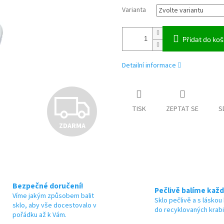
Varianta
Přidat do koš
Detailní informace
Z
TISK
ZEPTAT SE
S
ZDARMA
D
A
Bezpečné doručení!
Pečlivě balíme každ
Víme jakým způsobem balit
R
Sklo pečlivě a s láskou
sklo, aby vše docestovalo v
do recyklovaných krab
pořádku až k Vám.