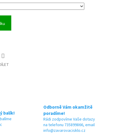
íku
DÍLET
Odborně Vám okamžitě
ý balík!
poradíme!
 balíme
Rádi zodpovíme Vaše dotazy
ic
na telefonu 735899866, email
info@zavarovacisklo.cz