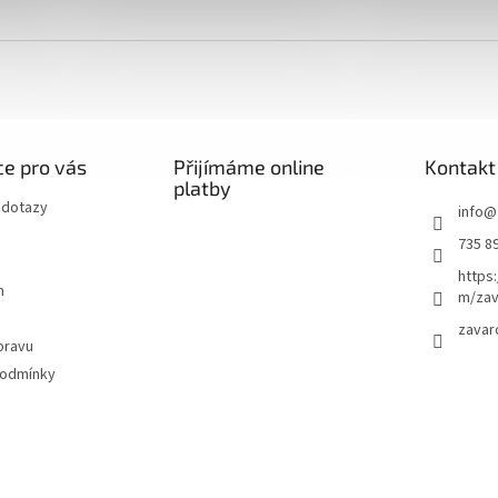
e pro vás
Přijímáme online
Kontakt
platby
 dotazy
info
@
735 8
https
m
m/zav
zavar
pravu
podmínky