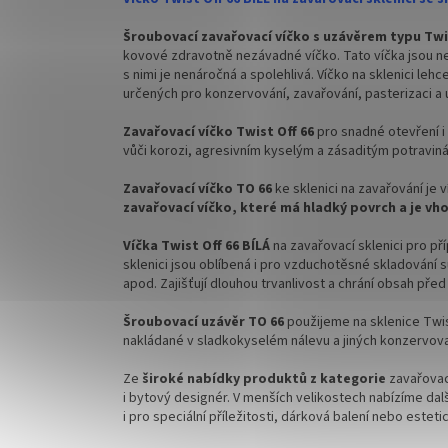
✅ Pro výhodnější cenu kupte celý karton
✅ Pro vý
Šroubovací zavařovací víčko s uzávěrem typu Twi
kovové zdravotně nezávadné víčko. Tato víčka jsou n
✅ Víčka skladem a ihned k odeslání!
✅ Víčka 
s nimi je nenáročná a spolehlivá. Víčko na sklenici leh
určených pro konzervování, zavařování, pasterizaci a 
Kupte karton víček a máte na něj
Kupte k
dopravu ZDARMA!
doprav
Zavařovací víčko Twist Off 66
pro snadné otevření i
vůči korozi, agresivním kyselým a zásaditým potravinám
Zavařovací víčko TO 66
ke sklenici na zavařování je
zavařovací víčko, které má hladký povrch a je vh
Víčka Twist Off 66 BÍLÁ
na zavařovací sklenici pro př
sklenici jsou oblíbená i pro vzduchotěsné skladování s
apod. Zajišťují dlouhou trvanlivost a chrání obsah před
Šroubovací uzávěr TO 66
použijeme na sklenice Twi
nakládané v sladkokyselém nálevu a jiných konzervova
Ze
široké nabídky produktů z kategorie
zavařovac
i bytový designér. V
menších velikostech nabízíme dalš
i pro speciální příležitosti, dárková balení nebo este