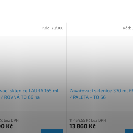
M
A
Kód:
70/300
Kód:
vací sklenice LAURA 165 ml
Zavařovací sklenice 370 ml 
/ ROVNÁ TO 66 na
/ PALETA - TO 66
ládu
Kč bez DPH
11 454,55 Kč bez DPH
90 Kč
13 860 Kč