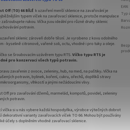
EAN
:
hodnější cenu kupte celý karton
✅ Pro výhodnější cenu kupte celý k
st Off
(
TO) 66 BÍLÉ
k uzavření menší sklenice na zavařování je
Typ ú
ejběžnějším typem víček na zavařovací sklenice, protože manipulace
skladem a ihned k odeslání!
✅ Víčka skladem a ihned k odeslání!
Barv
ce zašroubujete rukou. Víčka jsou ideální pro různé druhy sklenic
uchovávání potravin.
Rozm
arton víček a máte na něj
Kupte karton víček a máte na ně
u ZDARMA!
dopravu ZDARMA!
 uzavření sklenic zároveň dobře těsní. Je vyrobeno
z kovu odolného
 - kyselině citronové, vařené soli, octu, vhodné i pro tuky a oleje.
Bezp
prod
 víčko se šroubovacím uzávěrem typu RTS.
Víčko typu RTS je
odné pro konzervaci všech typů potravin.
ípravu zavařenin z ovoce, zeleniny, hub, na med, na paštiky
.
Víčka na
ušených potravin, bylinek, koření, cukru, ořechů, doplňků stravy
 mikroorganismy, vlhkostí a jinými nežádoucími vlivy.
st Off pro zavařování džemů, marmelád, kompotů, povidel, zeleniny
ných potravin.
í víčka si u nás vybere každá hospodyňka, výrobce výtečných dobrot
í dekorativní varianty zavařovacích víček TO 66
. Mohou být používány
tické účely s doplněním vhodné zavařovací sklenice.