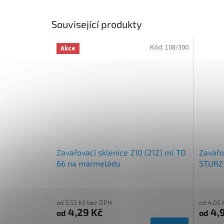
Související produkty
Kód:
108/300
Akce
Zavařovací sklenice 210 (212) ml TO
Zavařo
66 na marmeládu
STURZ 
marme
od 3,55 Kč bez DPH
od 4,05 
4,29 Kč
4,
od
od