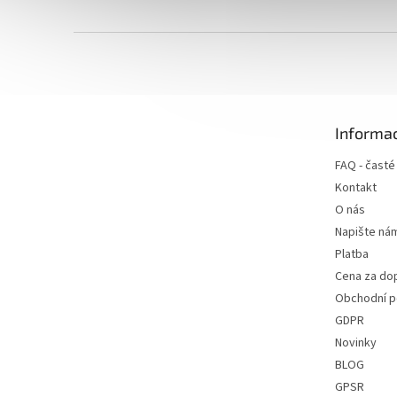
Z
á
p
a
t
Informac
í
FAQ - časté
Kontakt
O nás
Napište ná
Platba
Cena za do
Obchodní 
GDPR
Novinky
BLOG
GPSR