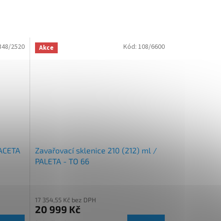
348/2520
Kód:
108/6600
Akce
FACETA
Zavařovací sklenice 210 (212) ml /
PALETA - TO 66
17 354,55 Kč bez DPH
20 999 Kč