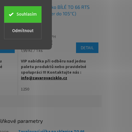
A
ENÉ TO
Zavařovací víčko BÍLÉ TO 66 RTS
R
KARTON (paster do 105°C)
Souhlasím
M
A
Odmítnout
2 055,79 Kč bez DPH
2 487,50 Kč
ETAIL
DETAIL
Měrná
1,99 Kč / 1 ks
cena:
u
VIP nabídka při odběru nad jednu
né
paletu produktů nebo pravidelné
spolupráci !!! Kontaktujte nás :
info@zavarovacisklo.cz
u Twist
✅
1250
Víčko Twist Off RTS pro pasteraci do 105
°C
vření
✅ Na sklenice se šroubovacím uzávěrem
Twist Off 66
lňkové parametry
dnejte
✅ Objednávejte varianty víček TO 66
ZDE
gorie
:
Zavařovací víčka na sklenice TO 66