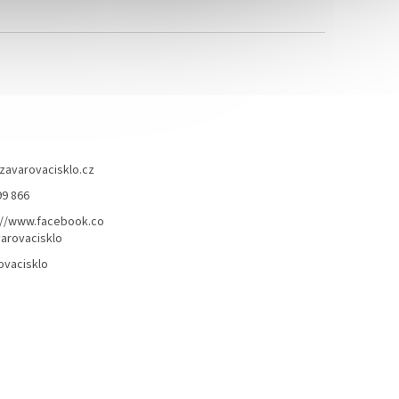
zavarovacisklo.cz
99 866
://www.facebook.co
arovacisklo
ovacisklo