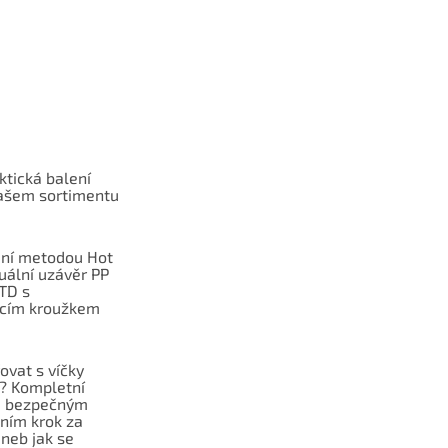
ktická balení
ašem sortimentu
ní metodou Hot
duální uzávěr PP
TD s
cím kroužkem
ovat s víčky
f? Kompletní
e bezpečným
ním krok za
neb jak se