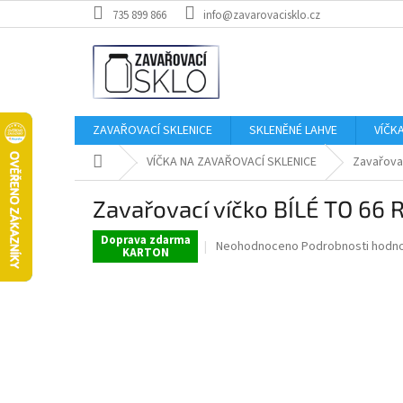
Přejít
735 899 866
info@zavarovacisklo.cz
na
obsah
ZAVAŘOVACÍ SKLENICE
SKLENĚNÉ LAHVE
VÍČK
Domů
VÍČKA NA ZAVAŘOVACÍ SKLENICE
Zavařovac
Zavařovací víčko BÍLÉ TO 66 R
Doprava zdarma
Průměrné
Neohodnoceno
Podrobnosti hodn
KARTON
hodnocení
produktu
je
0,0
z
5
hvězdiček.