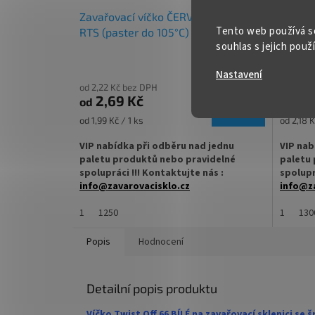
čaj
másla
Zavařovací víčko ČERVENÉ TO 66
Zavařo
Tento web používá s
RTS (paster do 105°C)
(paste
✅
Paletu za výhodnější cenu
✅ Paletu
souhlas s jejich použ
objedne
objednejte
ZDE
Nastavení
od 2,22 Kč bez DPH
od 1,98 
2,69 Kč
2,3
od
od
DETAIL
Měrná
Měrná
od 1,99 Kč / 1 ks
od 2,18 K
cena:
cena:
VIP nabídka při odběru nad jednu
VIP nab
paletu produktů nebo pravidelné
paletu 
spolupráci !!! Kontaktujte nás :
spolupr
info@zavarovacisklo.cz
info@za
✅
1
Víčko na sklenici s uzávěrem typu Twist
1250
✅
1
Víčko 
130
Off 66
Off 63
Popis
Hodnocení
✅ Šroubovací víčko pro snadné otevření
✅ Šroub
sklenice
sklenice
Detailní popis produktu
✅ Různé varianty víček TO 66 objednejte
✅ Různé 
ZDE
ZDE
Víčko Twist Off 66 BÍLÉ na zavařovací sklenici s