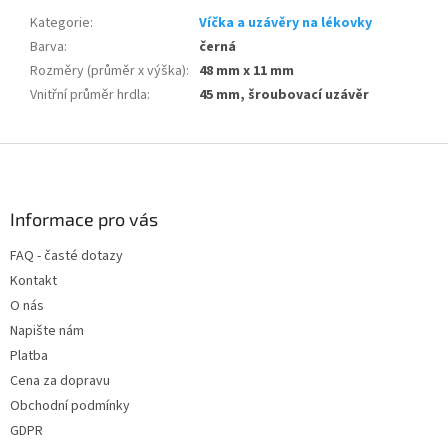
Kategorie
:
Víčka a uzávěry na lékovky
Barva
:
černá
Rozměry (průměr x výška)
:
48 mm x 11 mm
Vnitřní průměr hrdla
:
45 mm, šroubovací uzávěr
Z
á
p
a
Informace pro vás
t
FAQ - časté dotazy
í
Kontakt
O nás
Napište nám
Platba
Cena za dopravu
Obchodní podmínky
GDPR