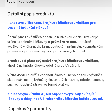
skleněné lékovky
Popis
Hodnocení
✅ Šroubovací uzávěr na lékovky
Detailní popis produktu
45 mm
PLASTOVÉ víčko ČERNÉ 45/400 s hliníkovou vložkou pro
✅ Uzávěr včetně plastové
tepelné indukční víčkování
vložky pro těsnost
Černé plastové víčko
obsahuje hliníkovou vložku. Uzávěr je
✅ Objednávejte z kategorie
určen na skleněné lékovky
o průměru 45 mm
. Primárně
víček na lékovky
ZDE
využívané v lékárnách, farmaceutickém průmyslu, kosmetickém
průmyslu a pro domácí výrobu potravinových doplňků.
✅ Víčko skladem a ihned k
odeslání!
Šroubovací plastový uzávěr 45/400 s hliníkovou vložkou
,
vhodný na hnědé lékovky odolné proti UV záření.
Víčko 45/400
slouží s vhodnou lékovkou nebo dózou k výrobě a
skladování mastí, krémů, gelů, tekutých mazání, tobolek, ampulí,
suchých doplňků stravy ve formě prášku.
K plastovým víčkům 45/400 objednávejte odpovídající
lékovky a dózy, např. širokohrdlou lékovku hnědou 200 ml.
Doplňkové parametry