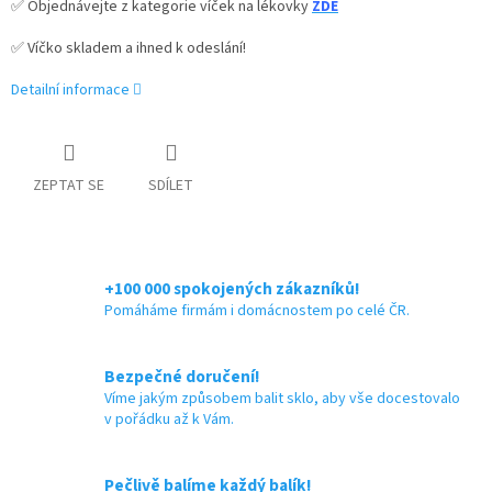
✅ Objednávejte z kategorie víček na lékovky
ZDE
✅ Víčko skladem a ihned k odeslání!
Detailní informace
ZEPTAT SE
SDÍLET
+100 000 spokojených zákazníků!
Pomáháme firmám i domácnostem po celé ČR.
Bezpečné doručení!
Víme jakým způsobem balit sklo, aby vše docestovalo
v pořádku až k Vám.
Pečlivě balíme každý balík!