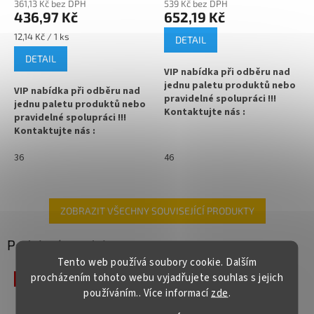
361,13 Kč bez DPH
539 Kč bez DPH
436,97 Kč
652,19 Kč
Měrná
12,14 Kč / 1 ks
DETAIL
cena:
DETAIL
VIP nabídka při odběru nad
jednu paletu produktů nebo
VIP nabídka při odběru nad
pravidelné spolupráci !!!
jednu paletu produktů nebo
Kontaktujte nás :
pravidelné spolupráci !!!
info@zavarovacisklo.cz
Kontaktujte nás :
info@zavarovacisklo.cz
✅
Lékovka z hnědého
36
46
lékárenského skla 150 ml
Hnědá skleněná lahvička
lékovka na léky 200 ml na
✅ Uzavíratelná šroubovacím
kapky, tinktury, sirupy i
víčkem 45 mm
léčiva, která chrání obsah
ZOBRAZIT VŠECHNY SOUVISEJÍCÍ PRODUKTY
před světlem a pomáhá
✅ Víčka k lékovce dokoupíte
zachovat jeho kvalitu a
Podobné produkty
ZDE
trvanlivost.
Tento web používá soubory cookie. Dalším
✅ Vhodná pro uchování výrobků
procházením tohoto webu vyjadřujete souhlas s jejich
✅
Lékovka z hnědého
Více za méně
citlivých na UV
lékárenského skla 200 ml
používáním.. Více informací
zde
.
✅ Lékovka skladem a ihned k