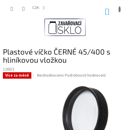
Přejít
na
CZK
NÁKUP
obsah
KOŠÍK
Plastové víčko ČERNÉ 45/400 s
hliníkovou vložkou
1260/1
Průměrné
Neohodnoceno
Podrobnosti hodnocení
Více za méně
hodnocení
produktu
je
0,0
z
5
hvězdiček.