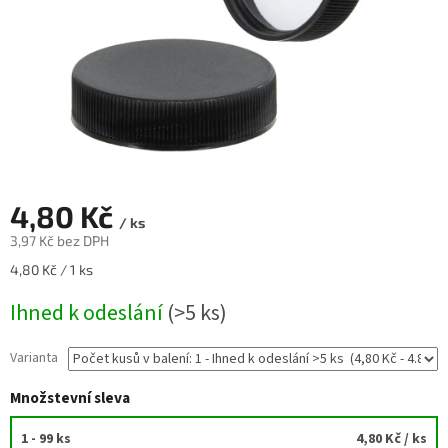
4,80 Kč
/ ks
3,97 Kč bez DPH
Měrná
4,80 Kč / 1 ks
cena:
Ihned k odeslání
(>5 ks)
Varianta
Množstevní sleva
1 - 99 ks
4,80 Kč
/ ks