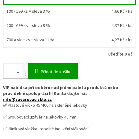
100 - 199 ks = sleva 3 %
4,66 Kč
/ ks
200 - 699 ks = sleva 9 %
4,37 Kč
/ ks
700 a více ks = sleva 11 %
4,27 Kč
/ ks
Ušetříte
0 Kč
Přidat do košíku
VIP nabídka při odběru nad jednu paletu produktů nebo
pravidelné spolupráci !!! Kontaktujte nás :
info@zavarovacisklo.cz
✅
Plastové víčko 45/400 na skleněné lékovky
✅ Šroubovací uzávěr na lékovky 45 mm
✅ Hliníková vložka, tepelné indukční víčkování