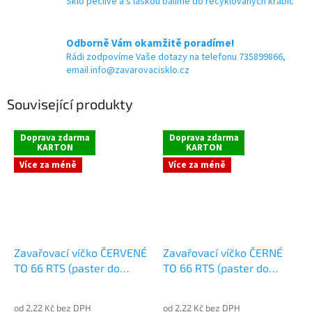
Sklo pečlivě a s láskou balíme do recyklovaných krabic
Odborně Vám okamžitě poradíme!
Rádi zodpovíme Vaše dotazy na telefonu 735899866,
email info@zavarovacisklo.cz
Související produkty
Doprava zdarma
Doprava zdarma
KARTON
KARTON
Více za méně
Více za méně
Zavařovací víčko ČERVENÉ
Zavařovací víčko ČERNÉ
TO 66 RTS (paster do
TO 66 RTS (paster do
105°C)
105°C)
od 2,22 Kč bez DPH
od 2,22 Kč bez DPH