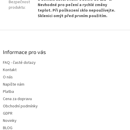
Bezpečnost
Nevhodné pro pečení a rychlé změny
produktu
:
teplot. Při poškození sklo nepoužívejte.
Sklenici omýt před prvním použitím.
Z
á
p
a
Informace pro vás
t
FAQ - časté dotazy
í
Kontakt
O nás
Napište nám
Platba
Cena za dopravu
Obchodní podmínky
GDPR
Novinky
BLOG