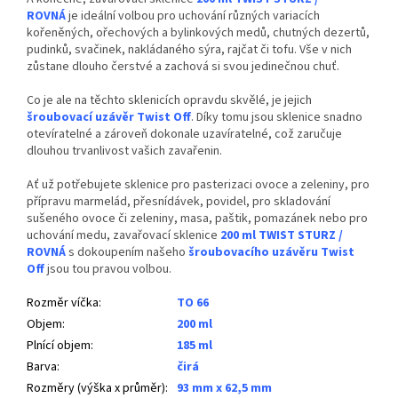
ROVNÁ
je ideální volbou pro uchování různých variacích
kořeněných, ořechových a bylinkových medů, chutných dezertů,
pudinků, svačinek, nakládaného sýra, rajčat či tofu. Vše v nich
zůstane dlouho čerstvé a zachová si svou jedinečnou chuť.
Co je ale na těchto sklenicích opravdu skvělé, je jejich
šroubovací uzávěr Twist Off
. Díky tomu jsou sklenice snadno
otevíratelné a zároveň dokonale uzavíratelné, což zaručuje
dlouhou trvanlivost vašich zavařenin.
Ať už potřebujete sklenice pro pasterizaci ovoce a zeleniny, pro
přípravu marmelád, přesnídávek, povidel, pro skladování
sušeného ovoce či zeleniny, masa, paštik, pomazánek nebo pro
uchování medu, zavařovací sklenice
200 ml TWIST STURZ /
ROVNÁ
s dokoupením našeho
šroubovacího uzávěru Twist
Off
jsou tou pravou volbou.
Rozměr víčka
:
TO 66
Objem
:
200 ml
Plnící objem
:
185 ml
Barva
:
čirá
Rozměry (výška x průměr)
:
93 mm x 62,5 mm