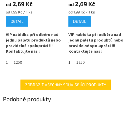
2,69 Kč
2,69 Kč
od
od
Měrná
Měrná
od 1,99 Kč / 1 ks
od 1,99 Kč / 1 ks
cena:
cena:
DETAIL
DETAIL
VIP nabídka při odběru nad
VIP nabídka při odběru nad
jednu paletu produktů nebo
jednu paletu produktů nebo
pravidelné spolupráci !!!
pravidelné spolupráci !!!
Kontaktujte nás :
Kontaktujte nás :
info@zavarovacisklo.cz
info@zavarovacisklo.cz
1
1250
1
1250
✅
Víčko na sklenici s uzávěrem
✅
Víčko na sklenici s uzávěrem
typu Twist Off 66
typu Twist Off 66
✅ Šroubovací víčko pro snadné
✅ Šroubovací víčko pro snadné
ZOBRAZIT VŠECHNY SOUVISEJÍCÍ PRODUKTY
otevření sklenice
otevření sklenice
Podobné produkty
✅ Různé varianty víček TO 66
✅ Různé varianty víček TO 66
objednejte
ZDE
objednejte
ZDE
✅ Pro výhodnější cenu kupte
✅ Pro výhodnější cenu kupte
celý karton
celý karton