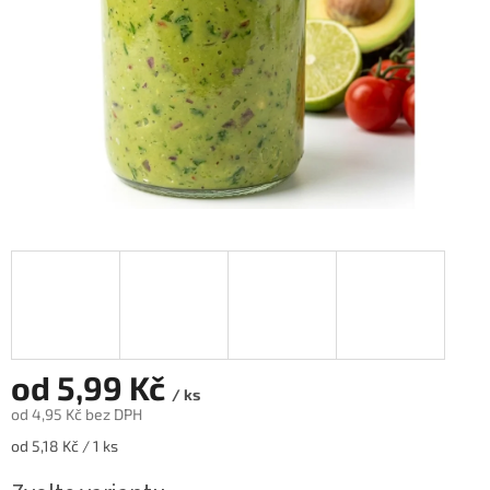
od
5,99 Kč
/ ks
od
4,95 Kč
bez DPH
Měrná
od 5,18 Kč / 1 ks
cena: