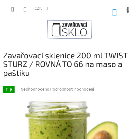
Přejít
na
CZK
NÁKUP
obsah
KOŠÍK
Zavařovací sklenice 200 ml TWIST
STURZ / ROVNÁ TO 66 na maso a
paštiku
Průměrné
Neohodnoceno
Podrobnosti hodnocení
Tip
hodnocení
produktu
je
0,0
z
5
hvězdiček.