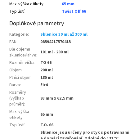
Max. výška etikety
:
65 mm
Typ ústí
:
Twist Off 66
Doplňkové parametry
Kategorie
:
Sklenice 30 ml až 300 ml
EAN
:
08594217570415
Dle objemu
101 ml - 200 ml
sklenice/lahve
:
Rozměr víčka
:
TO 66
Objem
:
200 ml
Plnící objem
:
185 ml
Barva
:
čirá
Rozměry
(výška x
93 mm x 62,5 mm
průměr)
:
Max. výška
65 mm
etikety
:
Typ ústí
:
T.O. 66
Sklenice jsou určeny pro styk s potravinami
a domácí zavařování. Odolné do 131 °C.