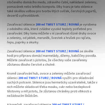
stočeného domácího medu, zdravého čatní, nakládané zeleniny,
pomazánek nebo letního kompotu. Díky tvaru je tato sklenice
také skvělou volbou pro tvorbu litých svíček, čerstvých jogurtů,
dezertů a přesnídávek.
Zavařovací sklenice
200 ml TWIST STURZ / ROVNÁ
je vyrobena
z odolného skla, které zvládne vysoké teploty potřebné pro
zavařování. Díky tomu můžete v ní zavařovat různé druhy ovoce
a zeleniny, od jablek, meruněk, švestek a hrušek po rajčata,
řepu, papriky a okurky.
Zavařovací sklenice
200 ml TWIST STURZ / ROVNÁ
se skvěle
hodí pro přípravu domácí marmelády, džemy, babiččiny povidla.
Můžete zavařovat s jistotou, že všechny vaše zavařeniny
zůstanou dlouho čerstvé a chutné.
Kromě zavařování hub, ovoce a zeleniny můžete zavařovací
sklenici
200 ml TWIST STURZ / ROVNÁ
využít i pro skladování
suchých potravin. Sklenice jsou hermeticky uzavíratelné, takže v
nich můžete skladovat třeba mouku, cukr nebo bezlepkové
těstoviny a mít jistotu, že zůstanou chráněny proti vlhkosti a
nežádoucím škůdcům.
A konečně, zavařovací sklenice
200 ml TWIST STURZ /