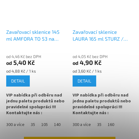
✅ Víčka skladem a ihned k
✅ Víčka skladem a ihned k
odeslání!
odeslání!
Kupte karton víček a máte
Kupte karton víček a máte
na něj dopravu ZDARMA!
na něj dopravu ZDARMA!
Zavařovací sklenice 145
Zavařovací sklenice
ml AMFORA TO 53 na
LAURA 165 ml STURZ /
džem
ROVNÁ TO 66 na
marmeládu
od 4,46 Kč bez DPH
od 4,05 Kč bez DPH
5,40 Kč
4,90 Kč
od
od
Měrná
Měrná
od 4,88 Kč / 1 ks
od 3,60 Kč / 1 ks
cena:
cena:
DETAIL
DETAIL
VIP nabídka při odběru nad
VIP nabídka při odběru nad
jednu paletu produktů nebo
jednu paletu produktů nebo
pravidelné spolupráci !!!
pravidelné spolupráci !!!
Kontaktujte nás :
Kontaktujte nás :
info@zavarovacisklo.cz
info@zavarovacisklo.cz
300 a více
35
105
140
300 a více
35
160
Zavařovací sklenice 145 ml
Zavařovací sklenice LAURA 165
Twist Off TO 53 vhodná pro
ml STURZ s rovnou vnitřní