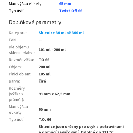
Max. výška etikety
:
65 mm
Typ ústí
:
Twist Off 66
Doplňkové parametry
Kategorie
:
Sklenice 30 ml až 300 ml
EAN
:
—
Dle objemu
101 ml - 200 ml
sklenice/lahve
:
Rozměr víčka
:
TO 66
Objem
:
200 ml
Plnící objem
:
185 ml
Barva
:
čirá
Rozměry
(výška x
93 mm x 62,5 mm
průměr)
:
Max. výška
65 mm
etikety
:
Typ ústí
:
T.O. 66
Sklenice jsou určeny pro styk s potravinami
a domácí zavařování. Odolné do 131 °C.