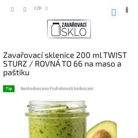
Přejít
na
CZK
NÁKUP
obsah
KOŠÍK
Zavařovací sklenice 200 ml TWIST
STURZ / ROVNÁ TO 66 na maso a
paštiku
Průměrné
Neohodnoceno
Podrobnosti hodnocení
Tip
hodnocení
produktu
je
0,0
z
5
hvězdiček.