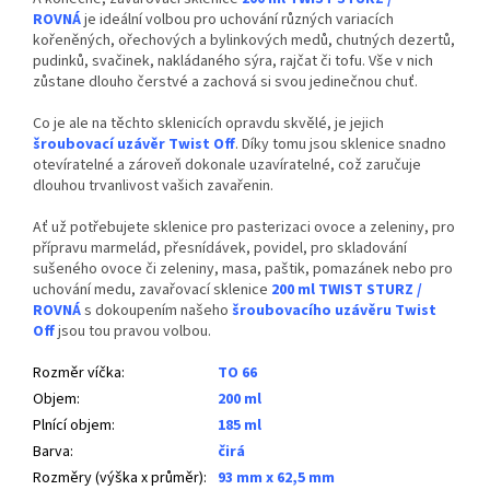
ROVNÁ
je ideální volbou pro uchování různých variacích
kořeněných, ořechových a bylinkových medů, chutných dezertů,
pudinků, svačinek, nakládaného sýra, rajčat či tofu. Vše v nich
zůstane dlouho čerstvé a zachová si svou jedinečnou chuť.
Co je ale na těchto sklenicích opravdu skvělé, je jejich
šroubovací uzávěr Twist Off
. Díky tomu jsou sklenice snadno
otevíratelné a zároveň dokonale uzavíratelné, což zaručuje
dlouhou trvanlivost vašich zavařenin.
Ať už potřebujete sklenice pro pasterizaci ovoce a zeleniny, pro
přípravu marmelád, přesnídávek, povidel, pro skladování
sušeného ovoce či zeleniny, masa, paštik, pomazánek nebo pro
uchování medu, zavařovací sklenice
200 ml TWIST STURZ /
ROVNÁ
s dokoupením našeho
šroubovacího uzávěru Twist
Off
jsou tou pravou volbou.
Rozměr víčka
:
TO 66
Objem
:
200 ml
Plnící objem
:
185 ml
Barva
:
čirá
Rozměry (výška x průměr)
:
93 mm x 62,5 mm