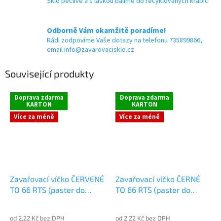
Sklo pečlivě a s láskou balíme do recyklovaných krabic
Odborně Vám okamžitě poradíme!
Rádi zodpovíme Vaše dotazy na telefonu 735899866,
email info@zavarovacisklo.cz
Související produkty
Doprava zdarma
Doprava zdarma
KARTON
KARTON
Více za méně
Více za méně
Zavařovací víčko ČERVENÉ
Zavařovací víčko ČERNÉ
TO 66 RTS (paster do
TO 66 RTS (paster do
105°C)
105°C)
od 2,22 Kč bez DPH
od 2,22 Kč bez DPH