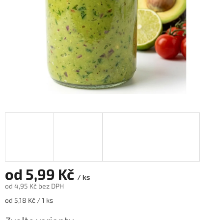
od
5,99 Kč
/ ks
od
4,95 Kč
bez DPH
Měrná
od 5,18 Kč / 1 ks
cena: