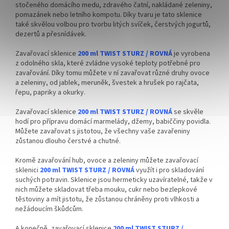
stočeného domácího medu, zdravého čatní, nakládané zeleniny,
pomazánek nebo letního kompotu. Díky tvaru je tato sklenice
také skvělou volbou pro tvorbu litých svíček, čerstvých jogurtů,
dezertů a přesnídávek.
Zavařovací sklenice
200 ml TWIST STURZ / ROVNÁ
je vyrobena
z odolného skla, které zvládne vysoké teploty potřebné pro
zavařování. Díky tomu můžete v ní zavařovat různé druhy ovoce
a zeleniny, od jablek, meruněk, švestek a hrušek po rajčata,
řepu, papriky a okurky.
Zavařovací sklenice
200 ml TWIST STURZ / ROVNÁ
se skvěle
hodí pro přípravu domácí marmelády, džemy, babiččiny povidla.
Můžete zavařovat s jistotou, že všechny vaše zavařeniny
zůstanou dlouho čerstvé a chutné.
Kromě zavařování hub, ovoce a zeleniny můžete zavařovací
sklenici
200 ml TWIST STURZ / ROVNÁ
využít i pro skladování
suchých potravin. Sklenice jsou hermeticky uzavíratelné, takže v
nich můžete skladovat třeba mouku, cukr nebo bezlepkové
těstoviny a mít jistotu, že zůstanou chráněny proti vlhkosti a
nežádoucím škůdcům.
A konečně, zavařovací sklenice
200 ml TWIST STURZ /