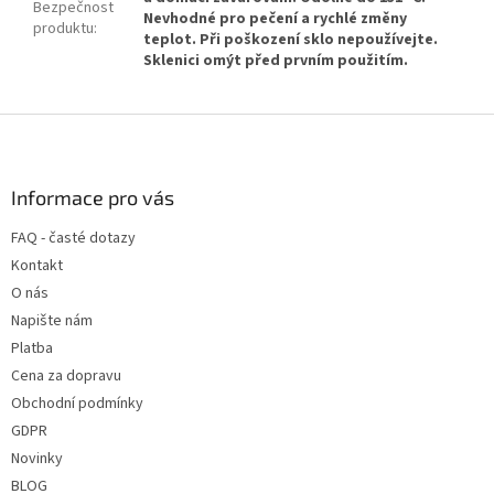
Bezpečnost
Nevhodné pro pečení a rychlé změny
produktu
:
teplot. Při poškození sklo nepoužívejte.
Sklenici omýt před prvním použitím.
Z
á
p
a
Informace pro vás
t
FAQ - časté dotazy
í
Kontakt
O nás
Napište nám
Platba
Cena za dopravu
Obchodní podmínky
GDPR
Novinky
BLOG