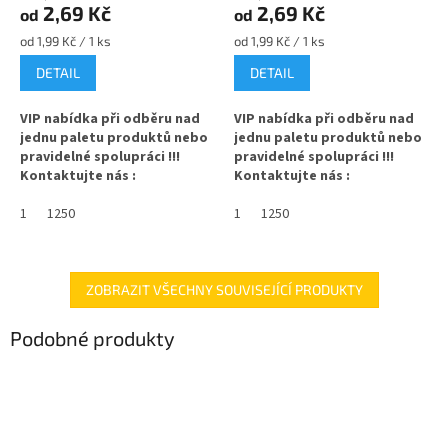
2,69 Kč
2,69 Kč
od
od
Měrná
Měrná
od 1,99 Kč / 1 ks
od 1,99 Kč / 1 ks
cena:
cena:
DETAIL
DETAIL
VIP nabídka při odběru nad
VIP nabídka při odběru nad
jednu paletu produktů nebo
jednu paletu produktů nebo
pravidelné spolupráci !!!
pravidelné spolupráci !!!
Kontaktujte nás :
Kontaktujte nás :
info@zavarovacisklo.cz
info@zavarovacisklo.cz
1
1250
1
1250
✅
Víčko na sklenici s uzávěrem
✅
Víčko na sklenici s uzávěrem
typu Twist Off 66
typu Twist Off 66
✅ Šroubovací víčko pro snadné
✅ Šroubovací víčko pro snadné
ZOBRAZIT VŠECHNY SOUVISEJÍCÍ PRODUKTY
otevření sklenice
otevření sklenice
Podobné produkty
✅ Různé varianty víček TO 66
✅ Různé varianty víček TO 66
objednejte
ZDE
objednejte
ZDE
✅ Pro výhodnější cenu kupte
✅ Pro výhodnější cenu kupte
celý karton
celý karton