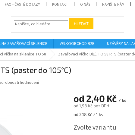
FAQ - ČASTÉ DOTAZY
KONTAKT
O NÁS
NAPIŠTE NÁM
HLEDAT
A NA ZAVAŘOVACÍ SKLENICE
VELKOOBCHOD B2B
UZÁVĚRY NA LA
í víčka na sklenice TO 58
Zavařovací víčko BÍLÉ TO 58 RTS (paster d
TS (paster do 105°C)
odrobnosti hodnocení
od
2,40 Kč
/ ks
od
1,98 Kč
bez DPH
Měrná
od 2,18 Kč / 1 ks
cena:
Zvolte variantu