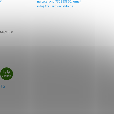
ic
na telefonu 735899866, email
info@zavarovacisklo.cz
444/1500
Z
ZDARMA
D
A
RTS
R
M
A