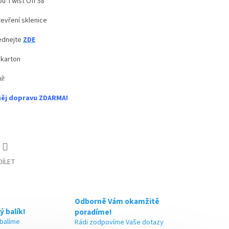
pu Twist Off 58
evření sklenice
jednejte
ZDE
 karton
í!
něj dopravu ZDARMA!
DÍLET
Odborně Vám okamžitě
ý balík!
poradíme!
 balíme
Rádi zodpovíme Vaše dotazy