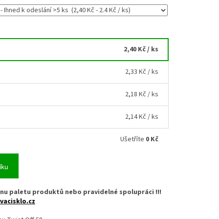
2,40 Kč
/ ks
2,33 Kč
/ ks
2,18 Kč
/ ks
2,14 Kč
/ ks
Ušetříte
0 Kč
íku
nu paletu produktů nebo pravidelné spolupráci !!!
vacisklo.cz