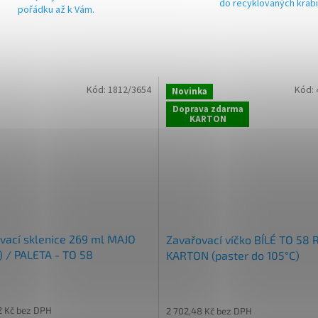
do recyklovaných krab
pořádku až k Vám.
Kód:
1812/3654
Kód:
Novinka
Doprava zdarma
KARTON
vací sklenice 269 ml MAJO
Zavařovací víčko BÍLÉ TO 58 
 / PALETA - TO 58
KARTON (paster do 105°C)
2 Kč bez DPH
2 702,48 Kč bez DPH