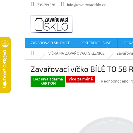
Přejít
735 899 866
info@zavarovacisklo.cz
na
obsah
ZAVAŘOVACÍ SKLENICE
SKLENĚNÉ LAHVE
VÍČK
Domů
VÍČKA NA ZAVAŘOVACÍ SKLENICE
Zavařovac
Zavařovací víčko BÍLÉ TO 58 R
Doprava zdarma
Více za méně
Průměrné
Neohodnoceno
P
KARTON
hodnocení
produktu
je
0,0
z
5
hvězdiček.