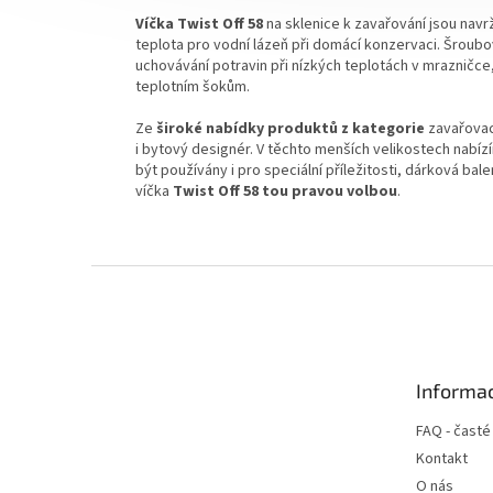
Víčka Twist Off 58
na sklenice k zavařování jsou nav
teplota pro vodní lázeň při domácí konzervaci.
Šroubo
uchovávání potravin při nízkých teplotách
v
mrazničce,
teplotním šokům.
Ze
široké nabídky produktů z kategorie
zavařovac
i bytový designér.
V těchto menších velikostech nabí
být používány i pro speciální příležitosti, dárková ba
víčka
Twist Off 58 tou pravou volbou
.
Z
á
p
a
t
Informac
í
FAQ - časté
Kontakt
O nás