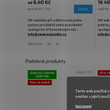
6,40 Kč
16 4
od
Měrná
Měrná
od 4,61 Kč / 1 ks
DETAIL
4,60 Kč /
cena:
cena:
VIP nabídka při odběru nad jednu
VIP nab
paletu produktů nebo pravidelné
paletu 
spolupráci !!! Kontaktujte nás :
spolupr
info@zavarovacisklo.cz
info@za
Zavařovací sklenice 269 ml Twist Off TO 58
✅
Preze
200 a více
24
72
vhodná pro med, majonézu, džemy, pesto,
sklenice
ovoce nebo nakládanou zeleninu.
✅ Twist
Podobné produkty
✅
Elegantní zaoblená dárková zavařovací
rukou
sklenice 269 ml
✅ Různá 
Kód:
177/1
Doprava zdarma
Více z
✅ Twist Off šroubový uzávěr uzavřete
KARTON
ZDE
rukou
Více za méně
✅ Různá víčka TO 58 ke sklenici
Tento web používá s
✅ Ideáln
souhlas s jejich použ
objednejte
ZDE
✅ Paleta
Nastavení
✅ Jako dělaná pro džemy, dezerty,