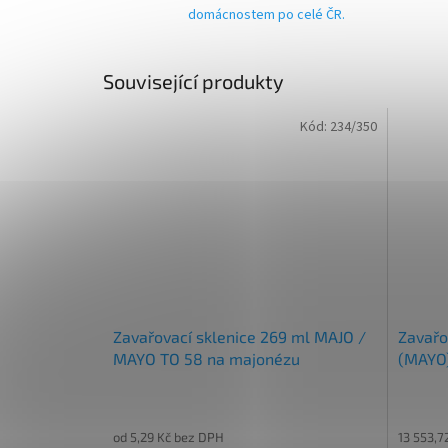
domácnostem po celé ČR.
Související produkty
Kód:
234/350
Zavařovací sklenice 269 ml MAJO /
Zavařo
MAYO TO 58 na majonézu
(MAYO)
od 5,29 Kč bez DPH
13 553,7