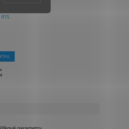
Z
ZDARMA
D
A
8 RTS
R
M
A
ETAIL
u
né
i do 105
věrem
lňkové parametry