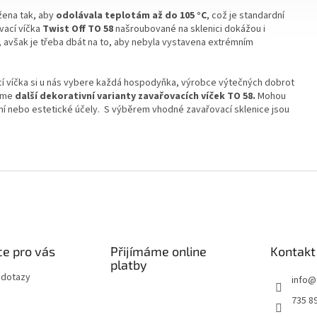
ržena tak, aby
odolávala teplotám až do 105 °C
, což je standardní
vací víčka
Twist Off TO 58
našroubované na sklenici dokážou i
 avšak je třeba dbát na to, aby nebyla vystavena extrémním
í víčka si u nás vybere každá hospodyňka, výrobce výtečných dobrot
zíme
další dekorativní varianty zavařovacích víček TO 58.
Mohou
lení nebo estetické účely. S výběrem vhodné zavařovací sklenice jsou
e pro vás
Přijímáme online
Kontakt
platby
 dotazy
info
@
735 8