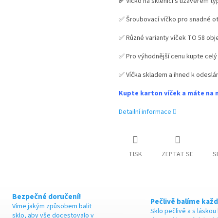
✅
Víčko na sklenici s uzávěrem ty
M
✅ Šroubovací víčko pro snadné ot
✅ Různé varianty víček TO 58 ob
A
✅ Pro výhodnější cenu kupte celý
✅ Víčka skladem a ihned k odeslán
Kupte karton víček a máte na 
Detailní informace
TISK
ZEPTAT SE
S
Bezpečné doručení!
Pečlivě balíme každ
Víme jakým způsobem balit
Sklo pečlivě a s láskou
sklo, aby vše docestovalo v