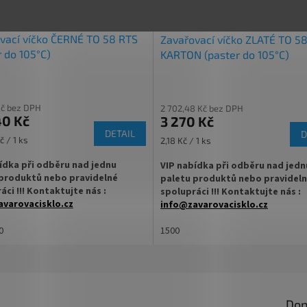
Velkoobchodní balení.
vací víčko ČERNÉ TO 58 RTS
Zavařovací víčko ZLATÉ TO 5
r do 105°C)
KARTON (paster do 105°C)
Kč bez DPH
2 702,48 Kč bez DPH
40 Kč
3 270 Kč
DETAIL
D
Měrná
č / 1 ks
2,18 Kč / 1 ks
cena:
ídka při odběru nad jednu
VIP nabídka při odběru nad jedn
produktů nebo pravidelné
paletu produktů nebo pravidel
áci !!! Kontaktujte nás :
spolupráci !!! Kontaktujte nás :
varovacisklo.cz
info@zavarovacisklo.cz
na sklenici s uzávěrem typu Twist
0
✅
1500
Víčko Twist Off RTS pro pasterac
°C
ovací víčko pro snadné otevření
✅ Na sklenice se šroubovacím uzá
Twist Off 58
Dop