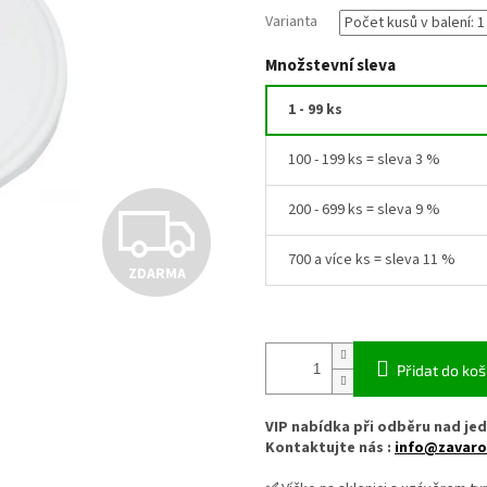
Varianta
Množstevní sleva
1 - 99 ks
100 - 199 ks = sleva 3 %
Z
200 - 699 ks = sleva 9 %
700 a více ks = sleva 11 %
ZDARMA
D
A
Přidat do koš
VIP nabídka při odběru nad jed
R
Kontaktujte nás :
info@zavaro