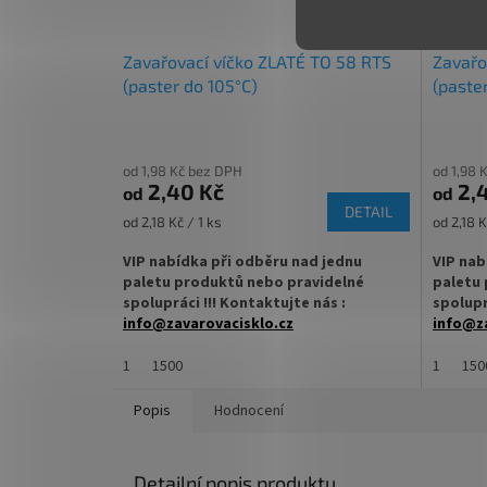
ořechová másla
Zavařovací víčko ZLATÉ TO 58 RTS
Zavařo
✅
Paletu za výhodnější cenu
(paster do 105°C)
(paste
objednejte
ZDE
od 1,98 Kč bez DPH
od 1,98 
2,40 Kč
2,
od
od
DETAIL
Měrná
Měrná
od 2,18 Kč / 1 ks
od 2,18 K
cena:
cena:
VIP nabídka při odběru nad jednu
VIP nab
paletu produktů nebo pravidelné
paletu 
spolupráci !!! Kontaktujte nás :
spolupr
info@zavarovacisklo.cz
info@za
✅
Víčko na sklenici s uzávěrem typu Twist
✅
Víčko 
1
1500
1
150
Off 58
Off 58
Popis
Hodnocení
✅ Šroubovací víčko pro snadné otevření
✅ Šroub
sklenice
sklenice
Detailní popis produktu