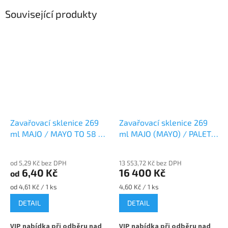
Související produkty
Zavařovací sklenice 269
Zavařovací sklenice 269
ml MAJO / MAYO TO 58 na
ml MAJO (MAYO) / PALETA
majonézu
- TO 58
od 5,29 Kč bez DPH
13 553,72 Kč bez DPH
6,40 Kč
16 400 Kč
od
Měrná
Měrná
od 4,61 Kč / 1 ks
4,60 Kč / 1 ks
cena:
cena:
DETAIL
DETAIL
VIP nabídka při odběru nad
VIP nabídka při odběru nad