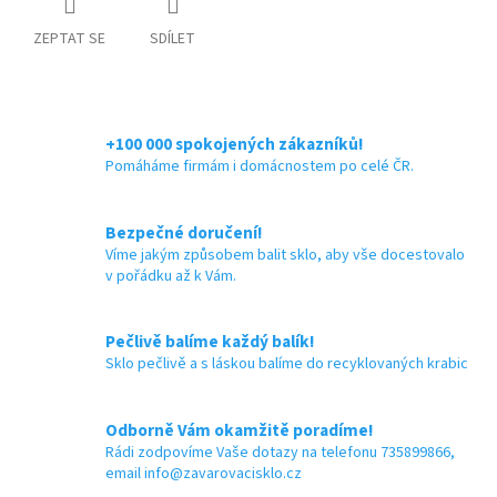
ZEPTAT SE
SDÍLET
+100 000 spokojených zákazníků!
Pomáháme firmám i domácnostem po celé ČR.
Bezpečné doručení!
Víme jakým způsobem balit sklo, aby vše docestovalo
v pořádku až k Vám.
Pečlivě balíme každý balík!
Sklo pečlivě a s láskou balíme do recyklovaných krabic
Odborně Vám okamžitě poradíme!
Rádi zodpovíme Vaše dotazy na telefonu 735899866,
email info@zavarovacisklo.cz