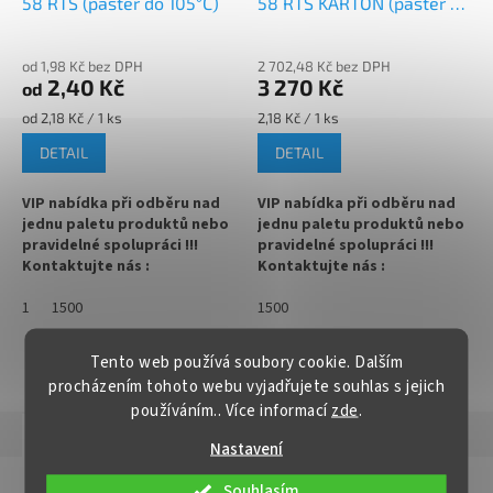
58 RTS (paster do 105°C)
58 RTS KARTON (paster do
R
dezerty, ořechová másla
M
105°C)
A
✅
Paletu za výhodnější cenu
od 1,98 Kč bez DPH
2 702,48 Kč bez DPH
2,40 Kč
3 270 Kč
od
objednejte
ZDE
Měrná
Měrná
od 2,18 Kč / 1 ks
2,18 Kč / 1 ks
cena:
cena:
DETAIL
DETAIL
VIP nabídka při odběru nad
VIP nabídka při odběru nad
jednu paletu produktů nebo
jednu paletu produktů nebo
pravidelné spolupráci !!!
pravidelné spolupráci !!!
Kontaktujte nás :
Kontaktujte nás :
info@zavarovacisklo.cz
info@zavarovacisklo.cz
1
1500
1500
✅
Víčko na sklenici s uzávěrem
✅
Víčko Twist Off RTS pro
typu Twist Off 58
pasteraci do 105 °C
Tento web používá soubory cookie. Dalším
ZOBRAZIT VŠECHNY PODOBNÉ PRODUKTY
procházením tohoto webu vyjadřujete souhlas s jejich
✅ Šroubovací víčko pro snadné
✅ Na sklenice se šroubovacím
používáním.. Více informací
zde
.
otevření sklenice
uzávěrem Twist Off 58
Popis
Hodnocení
Nastavení
✅ Různé varianty víček TO 58
✅ Objednávejte varianty víček
objednejte
ZDE
TO 58
ZDE
Detailní popis produktu
Souhlasím