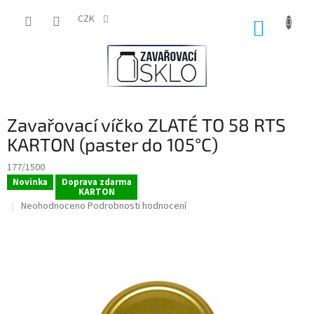
Přejít
na
CZK
NÁKUP
obsah
KOŠÍK
Zavařovací víčko ZLATÉ TO 58 RTS
KARTON (paster do 105°C)
177/1500
Novinka
Doprava zdarma
KARTON
Průměrné
Neohodnoceno
Podrobnosti hodnocení
hodnocení
produktu
je
0,0
z
5
hvězdiček.