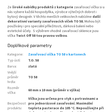
Ze
široké nabídky produktů z kategorie
zavařovací víčka si u
nás vybere každá hospodyňka, výrobce výtečných dobrot i
bytový designér.
V těchto menších velikostech nabízíme
další
dekorativní varianty zavařovacích víček TO 58.
Mohou být
používány i pro speciální příležitosti, dárková balení nebo
estetické účely. S výběrem vhodné zavařovací sklenice jsou
víčka
Twist Off 58 tou pravou volbou
.
Doplňkové parametry
Kategorie
:
Zavařovací víčka TO 58 v kartonech
Typ ústí
:
T.O. 58
Barva
:
zlatá
Vnější
průměr
TO 58
hrdla
:
Rozměr
60 mm x 10 mm (průměr x výška)
víčka
:
Víčka jsou určena pro styk s potravinami a
Bezpečnost
pro jednorázové zavařování. Maximální
produktu
:
teplota pasterace do 105 °C. Nepoužívejte při