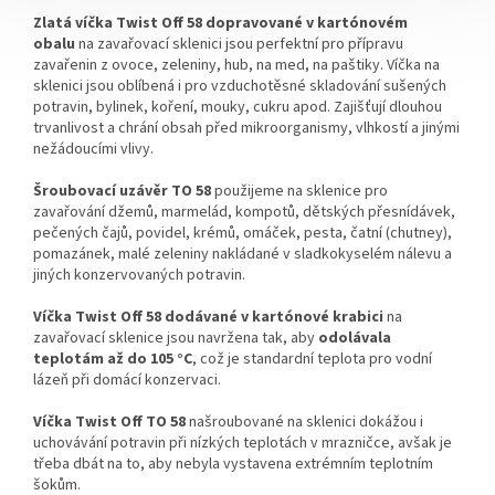
Zlatá víčka Twist Off 58 dopravované v kartónovém
obalu
na zavařovací sklenici jsou perfektní pro přípravu
zavařenin z ovoce, zeleniny, hub, na med, na paštiky. Víčka na
sklenici jsou oblíbená i pro vzduchotěsné skladování sušených
potravin, bylinek, koření, mouky, cukru apod. Zajišťují dlouhou
trvanlivost a chrání obsah před mikroorganismy, vlhkostí a jinými
nežádoucími vlivy.
Šroubovací uzávěr TO 58
použijeme na sklenice pro
zavařování džemů, marmelád, kompotů, dětských přesnídávek,
pečených čajů, povidel, krémů, omáček, pesta, čatní (chutney),
pomazánek, malé zeleniny nakládané v sladkokyselém nálevu a
jiných konzervovaných potravin.
Víčka Twist Off 58 dodávané v kartónové krabici
na
zavařovací sklenice jsou navržena tak, aby
odolávala
teplotám až do 105 °C
, což je standardní teplota pro vodní
lázeň při domácí konzervaci.
Víčka Twist Off TO 58
našroubované na sklenici dokážou i
uchovávání potravin při nízkých teplotách
v
mrazničce, avšak je
třeba dbát na to, aby nebyla vystavena extrémním teplotním
šokům.