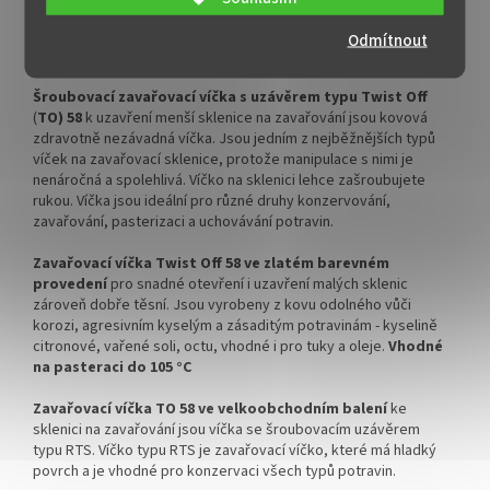
✅ Pro výhodnější cenu kupte
✅ Doprava kartónového balení
Víčka Twist Off TO 58 ZLATÁ na zavařovací sklenici se
Odmítnout
celý karton
zdarma
šroubovacím uzávěrem typu TO 58 v kartónovém balení
✅ Víčka skladem a ihned k
✅ Víčka skladem a ihned k
Šroubovací zavařovací víčka s uzávěrem typu Twist Off
odeslání!
odeslání!
(
TO) 58
k uzavření menší sklenice na zavařování jsou kovová
zdravotně nezávadná víčka. Jsou jedním z nejběžnějších typů
Kupte karton víček a máte
!!! DOPRAVA ZDARMA POUZE
víček na zavařovací sklenice, protože manipulace s nimi je
na něj dopravu ZDARMA!
PRO OBJEDNÁVKY KARTONŮ
nenáročná a spolehlivá. Víčko na sklenici lehce zašroubujete
!!!
rukou. Víčka jsou ideální pro různé druhy konzervování,
zavařování, pasterizaci a uchovávání potravin.
Velkoobchodní balení.
Zavařovací víčka Twist Off 58 ve zlatém barevném
provedení
pro snadné otevření i uzavření malých sklenic
zároveň dobře těsní. Jsou
vyrobeny z kovu odolného vůči
korozi, agresivním kyselým a zásaditým potravinám - kyselině
citronové, vařené soli, octu, vhodné i pro tuky a oleje.
Vhodné
na pasteraci do 105 °C
Zavařovací víčka TO 58 ve velkoobchodním balení
ke
sklenici na zavařování jsou víčka se šroubovacím uzávěrem
typu RTS. Víčko typu RTS je zavařovací víčko, které má hladký
povrch a je vhodné pro konzervaci všech typů potravin.