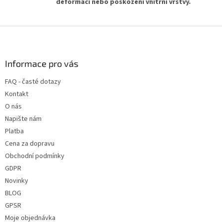
deformaci nebo poškození vnitřní vrstvy.
Z
á
p
a
Informace pro vás
t
FAQ - časté dotazy
í
Kontakt
O nás
Napište nám
Platba
Cena za dopravu
Obchodní podmínky
GDPR
Novinky
BLOG
GPSR
Moje objednávka