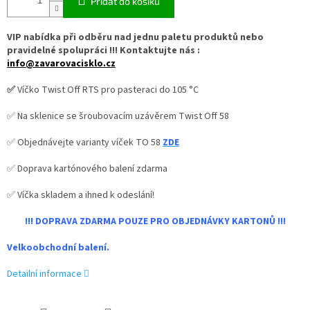
Přidat do košíku
VIP nabídka při odběru nad jednu paletu produktů nebo
pravidelné spolupráci !!! Kontaktujte nás :
info@zavarovacisklo.cz
✅
Víčko Twist Off RTS pro pasteraci do 105 °C
✅ Na sklenice se šroubovacím uzávěrem Twist Off 58
✅ Objednávejte varianty víček TO 58
ZDE
✅ Doprava kartónového balení zdarma
✅ Víčka skladem a ihned k odeslání!
!!! DOPRAVA ZDARMA POUZE PRO OBJEDNÁVKY KARTONŮ !!!
Velkoobchodní balení.
Detailní informace