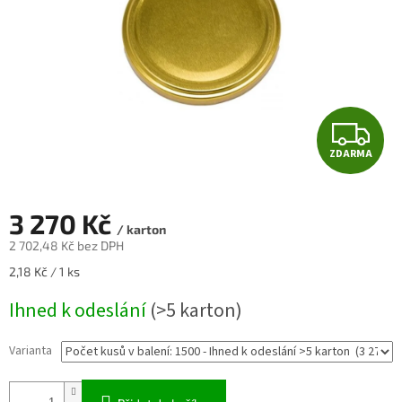
Z
ZDARMA
D
A
3 270 Kč
/ karton
R
2 702,48 Kč bez DPH
Měrná
2,18 Kč / 1 ks
M
cena:
Ihned k odeslání
(>5 karton)
A
Varianta