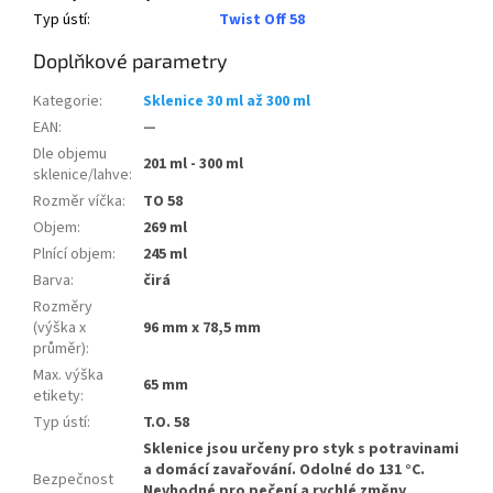
Typ ústí
:
Twist Off 58
Doplňkové parametry
Kategorie
:
Sklenice 30 ml až 300 ml
EAN
:
—
Dle objemu
201 ml - 300 ml
sklenice/lahve
:
Rozměr víčka
:
TO 58
Objem
:
269 ml
Plnící objem
:
245 ml
Barva
:
čirá
Rozměry
(výška x
96 mm x 78,5 mm
průměr)
:
Max. výška
65 mm
etikety
:
Typ ústí
:
T.O. 58
Sklenice jsou určeny pro styk s potravinami
a domácí zavařování. Odolné do 131 °C.
Bezpečnost
Nevhodné pro pečení a rychlé změny