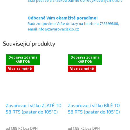
Sklo pečlivě a s láskou balíme do recyklovaných krabic
Odborně Vám okamžitě poradíme!
Rádi zodpovíme Vaše dotazy na telefonu 735899866,
email info@zavarovacisklo.cz
Související produkty
Doprava zdarma
Doprava zdarma
KARTON
KARTON
Více za méně
Více za méně
Zavařovací víčko ZLATÉ TO
Zavařovací víčko BÍLÉ TO
58 RTS (paster do 105°C)
58 RTS (paster do 105°C)
od 1,98 Kč bez DPH
od 1,98 Kč bez DPH