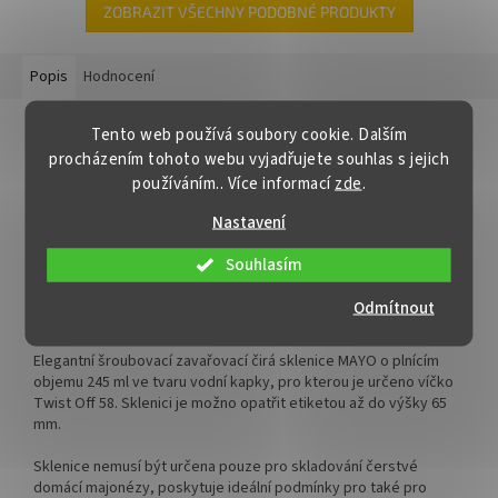
med, marmelády, džemy,
med, marmelády, džemy, maso,
ZOBRAZIT VŠECHNY PODOBNÉ PRODUKTY
pesto, ovoce nebo nakládanou
paštiky nebo nakládanou
zeleninu.
zeleninu.
Popis
Hodnocení
✅
Oblíbená sklenice díky své
✅
Široce využitelná zavařovací
skladnosti 210 ml
sklenice 265 ml
Detailní popis produktu
Tento web používá soubory cookie. Dalším
procházením tohoto webu vyjadřujete souhlas s jejich
✅ Twist Off šroubový uzávěr
✅ Twist Off šroubový uzávěr
Sklenice na zavařování 269 ml MAYO / MAJO
uzavřete rukou
uzavřete rukou
používáním.. Více informací
zde
.
Dárkové zavařovací sklenice
269 ml Twist MAYO / MAJO
Nastavení
✅ Různá víčka TO 66 ke sklenici
✅ Různá víčka TO 82 ke sklenici
jsou
nezbytným pomocníkem pro každého, kdo se věnuje
objednejte
ZDE
zavařování. Tyto sklenice jsou ideálními pro zavařování ovoce a
objednejte
ZDE
Souhlasím
zeleniny, ale také pro uchování suchých surovin, medu nebo
✅ Jako dělaná pro marmelády,
marmelády, džemy. Ideální i pro domácí masné výrobky,
Odmítnout
✅ Jako dělaná pro paštiky,
džemy, pomazánky
pomazánky a paštiky.
masa nebo ořechová másla
✅
Paletu za výhodnější cenu
Elegantní šroubovací zavařovací čirá sklenice MAYO o plnícím
✅
Paletu za výhodnější cenu
objemu 245 ml ve tvaru vodní kapky, pro kterou je určeno víčko
objednejte
ZDE
Twist Off 58. Sklenici je možno opatřit etiketou až do výšky 65
objednejte
ZDE
mm.
Sklenice nemusí být určena pouze pro skladování čerstvé
domácí majonézy, poskytuje ideální podmínky pro také pro