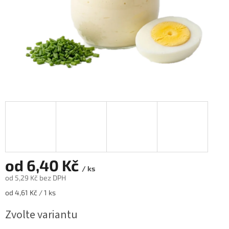
od
6,40 Kč
/ ks
od
5,29 Kč
bez DPH
Měrná
od 4,61 Kč / 1 ks
cena:
Zvolte variantu