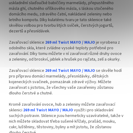
uskladnění slaďoučké babiččiny marmelády, přepustěného
másla ghí, chutného oříškového másla, s láskou stočeného
domácího medu, zdravého čatní, nakládané zeleniny nebo
letního kompotu. Díky kulatému tvaru je tato sklenice také
skvělou volbou pro tvorbu litých svíček, čerstvých jogurtů,
dezertů a přesnídávek.
Zavařovací sklenice
269 ml Twist MAYO / MAJO
je vyrobena z
odolného skla, které zvládne vysoké teploty potřebné pro
zavařování. Díky tomu můžete v ní zavařovat různé druhy ovoce
a zeleniny, od broskví, jablek a hrušek po rajčata, zelí a okurky.
Zavařovací sklenice
269 ml Twist MAYO / MAJO
se skvěle hodí
pro přípravu domácí marmelády, přesnídávky, dětských
kojeneckých svačinek, pomazának zdravé výživy. Můžete
zavařovat s jistotou, že všechny vaše zavařeniny zůstanou
dlouho čerstvé a chutné.
Kromě zavařování ovoce, hub a zeleniny můžete zavařovací
sklenici
269 ml Twist MAYO / MAJO
využít i pro skladování
suchých potravin. Sklenice jsou hermeticky uzavíratelné, takže v
nich můžete skladovat třeba sušené křížaly, prašád, mouku,
cukr, luštěniny, těstoviny, byliny a mít jistotu, že zůstanou
dlouho čerstvé.