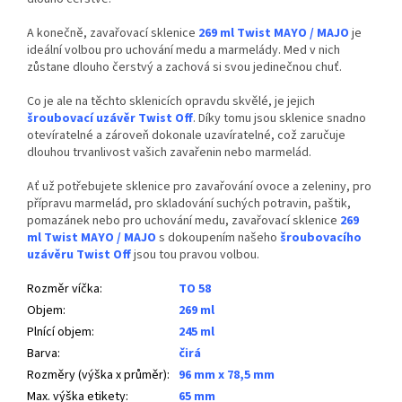
A konečně, zavařovací sklenice
269 ml Twist MAYO / MAJO
je
ideální volbou pro uchování medu a marmelády. Med v nich
zůstane dlouho čerstvý a zachová si svou jedinečnou chuť.
Co je ale na těchto sklenicích opravdu skvělé, je jejich
šroubovací uzávěr Twist Off
. Díky tomu jsou sklenice snadno
otevíratelné a zároveň dokonale uzavíratelné, což zaručuje
dlouhou trvanlivost vašich zavařenin nebo marmelád.
Ať už potřebujete sklenice pro zavařování ovoce a zeleniny, pro
přípravu marmelád, pro skladování suchých potravin, paštik,
pomazánek nebo pro uchování medu, zavařovací sklenice
269
ml Twist MAYO / MAJO
s dokoupením našeho
šroubovacího
uzávěru Twist Off
jsou tou pravou volbou.
Rozměr víčka
:
TO 58
Objem
:
269 ml
Plnící objem
:
245 ml
Barva
:
čirá
Rozměry (výška x průměr)
:
96 mm x 78,5 mm
Max. výška etikety
:
65 mm