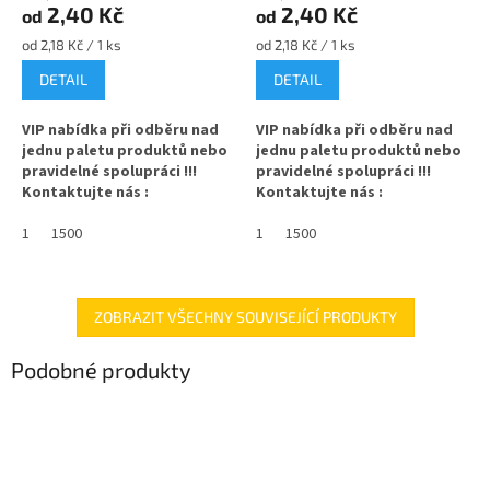
2,40 Kč
2,40 Kč
od
od
Měrná
Měrná
od 2,18 Kč / 1 ks
od 2,18 Kč / 1 ks
cena:
cena:
DETAIL
DETAIL
VIP nabídka při odběru nad
VIP nabídka při odběru nad
jednu paletu produktů nebo
jednu paletu produktů nebo
pravidelné spolupráci !!!
pravidelné spolupráci !!!
Kontaktujte nás :
Kontaktujte nás :
info@zavarovacisklo.cz
info@zavarovacisklo.cz
1
1500
1
1500
✅
Víčko na sklenici s uzávěrem
✅
Víčko na sklenici s uzávěrem
typu Twist Off 58
typu Twist Off 58
✅ Šroubovací víčko pro snadné
✅ Šroubovací víčko pro snadné
ZOBRAZIT VŠECHNY SOUVISEJÍCÍ PRODUKTY
otevření sklenice
otevření sklenice
Podobné produkty
✅ Různé varianty víček TO 58
✅ Různé varianty víček TO 58
objednejte
ZDE
objednejte
ZDE
✅ Pro výhodnější cenu kupte
✅ Pro výhodnější cenu kupte
celý karton
celý karton