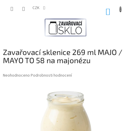
Přejít
na
CZK
NÁKUP
obsah
KOŠÍK
Zavařovací sklenice 269 ml MAJO /
MAYO TO 58 na majonézu
Průměrné
Neohodnoceno
Podrobnosti hodnocení
hodnocení
produktu
je
0,0
z
5
hvězdiček.