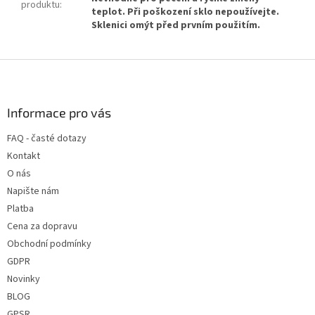
produktu
:
teplot. Při poškození sklo nepoužívejte.
Sklenici omýt před prvním použitím.
Z
á
p
a
Informace pro vás
t
FAQ - časté dotazy
í
Kontakt
O nás
Napište nám
Platba
Cena za dopravu
Obchodní podmínky
GDPR
Novinky
BLOG
GPSR