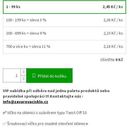
1 - 99 ks
2,45 Kč
/ ks
100 - 199 ks = sleva 3 %
2,38 Kč
/ ks
200 - 699 ks = sleva 9 %
2,23 Kč
/ ks
700 a více ks = sleva 11 %
2,18 Kč
/ ks
Ušetříte
0 Kč
Přidat do košíku
VIP nabídka při odběru nad jednu paletu produktů nebo
pravidelné spolupráci !!! Kontaktujte nás :
info@zavarovacisklo.cz
✅
Víčko na sklenici s uzávěrem typu Twist Off 53
✅ Šroubovací víčko pro snadné otevření sklenice