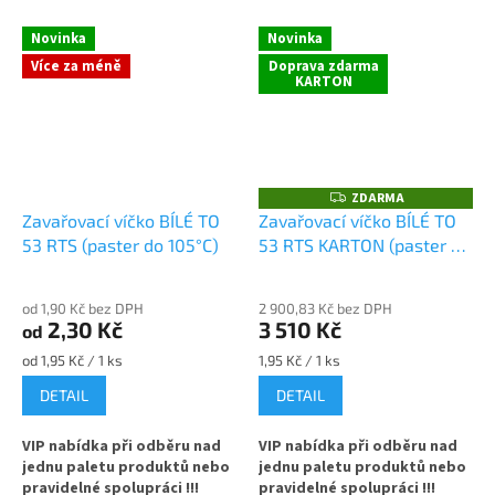
Novinka
Novinka
Více za méně
Doprava zdarma
KARTON
ZDARMA
Z
D
Zavařovací víčko BÍLÉ TO
Zavařovací víčko BÍLÉ TO
A
53 RTS (paster do 105°C)
53 RTS KARTON (paster do
R
M
105°C)
A
od 1,90 Kč bez DPH
2 900,83 Kč bez DPH
2,30 Kč
3 510 Kč
od
Měrná
Měrná
od 1,95 Kč / 1 ks
1,95 Kč / 1 ks
cena:
cena:
DETAIL
DETAIL
VIP nabídka při odběru nad
VIP nabídka při odběru nad
jednu paletu produktů nebo
jednu paletu produktů nebo
pravidelné spolupráci !!!
pravidelné spolupráci !!!