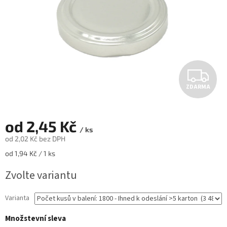
Z
ZDARMA
D
A
od
2,45 Kč
/ ks
R
od
2,02 Kč
bez DPH
Měrná
od 1,94 Kč / 1 ks
M
cena:
Zvolte variantu
A
Varianta
Množstevní sleva