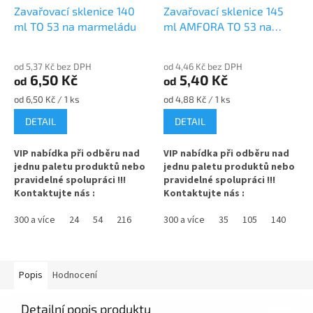
Zavařovací sklenice 140
Zavařovací sklenice 145
ml TO 53 na marmeládu
ml AMFORA TO 53 na
džem
od 5,37 Kč bez DPH
od 4,46 Kč bez DPH
6,50 Kč
5,40 Kč
od
od
Měrná
Měrná
od 6,50 Kč / 1 ks
od 4,88 Kč / 1 ks
cena:
cena:
DETAIL
DETAIL
VIP nabídka při odběru nad
VIP nabídka při odběru nad
jednu paletu produktů nebo
jednu paletu produktů nebo
pravidelné spolupráci !!!
pravidelné spolupráci !!!
Kontaktujte nás :
Kontaktujte nás :
info@zavarovacisklo.cz
info@zavarovacisklo.cz
300 a více
24
54
216
300 a více
35
105
140
Zavařovací sklenice 140 ml
Zavařovací sklenice 145 ml
Twist Off TO 53 vhodná pro
Twist Off TO 53 vhodná pro
med, marmelády, džemy,
med, marmelády, džemy,
pesto, ovoce nebo nakládanou
pesto, ovoce nebo nakládanou
Popis
Hodnocení
zeleninu.
zeleninu.
Detailní popis produktu