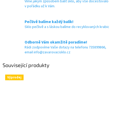
Víme jakým způsobem balit sklo, aby vše docestovalo
v pořádku až k Vám.
Pečlivě balíme každý balík!
Sklo pečlivě a s láskou balíme do recyklovaných krabic
Odborně Vám okamžitě poradíme!
Rádi zodpovíme Vaše dotazy na telefonu 735899866,
email info@zavarovacisklo.cz
Související produkty
Výprodej