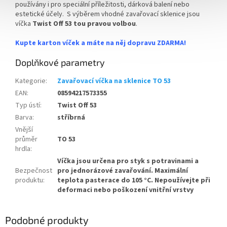
používány i pro speciální příležitosti, dárková balení nebo
estetické účely. S výběrem vhodné zavařovací sklenice jsou
víčka
Twist Off 53 tou pravou volbou
.
Kupte karton víček a máte na něj dopravu ZDARMA!
Doplňkové parametry
Kategorie
:
Zavařovací víčka na sklenice TO 53
EAN
:
08594217573355
Typ ústí
:
Twist Off 53
Barva
:
stříbrná
Vnější
průměr
TO 53
hrdla
:
Víčka jsou určena pro styk s potravinami a
Bezpečnost
pro jednorázové zavařování. Maximální
produktu
:
teplota pasterace do 105 °C. Nepoužívejte při
deformaci nebo poškození vnitřní vrstvy
Podobné produkty