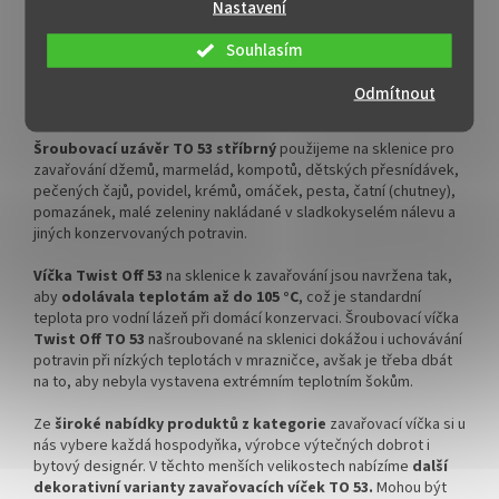
Víčka Twist Off 53
na zavařovací sklenky jsou perfektní pro
Nastavení
přípravu zavařenin z ovoce, zeleniny, hub, na med, na paštiky.
Víčka na sklenici jsou oblíbená i pro vzduchotěsné skladování
Souhlasím
sušených potravin, bylinek, koření, ořechů, semínek, soli, cukru
apod. Zajišťují dlouhou trvanlivost a chrání obsah před
Odmítnout
mikroorganismy, vlhkostí a jinými nežádoucími vlivy.
Šroubovací uzávěr TO 53 stříbrný
použijeme na sklenice pro
zavařování džemů, marmelád, kompotů, dětských přesnídávek,
pečených čajů, povidel, krémů, omáček, pesta, čatní (chutney),
pomazánek, malé zeleniny nakládané v sladkokyselém nálevu a
jiných konzervovaných potravin.
Víčka Twist Off 53
na sklenice k zavařování jsou navržena tak,
aby
odolávala teplotám až do 105 °C
, což je standardní
teplota pro vodní lázeň při domácí konzervaci.
Šroubovací víčka
Twist Off TO 53
našroubované na sklenici dokážou i uchovávání
potravin při nízkých teplotách
v
mrazničce, avšak je třeba dbát
na to, aby nebyla vystavena extrémním teplotním šokům.
Ze
široké nabídky produktů z kategorie
zavařovací víčka si u
nás vybere každá hospodyňka, výrobce výtečných dobrot i
bytový designér.
V těchto menších velikostech nabízíme
další
dekorativní varianty zavařovacích víček TO 53.
Mohou být