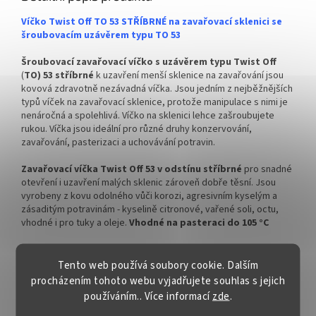
✅
Široce využitelná zavařovací
✅
Elegantně zaoblená
sklenice 140 ml
zavařovací sklenice 145 ml
Víčko Twist Off TO 53 STŘÍBRNÉ na zavařovací sklenici se
šroubovacím uzávěrem typu TO 53
✅ Twist Off šroubový uzávěr
✅ Twist Off šroubový uzávěr
uzavřete rukou
uzavřete rukou
Šroubovací zavařovací víčko s uzávěrem typu Twist Off
(
TO) 53 stříbrné
k uzavření menší sklenice na zavařování jsou
✅ Různá víčka TO 53 ke sklenici
✅ Různá víčka TO 53 ke sklenici
kovová zdravotně nezávadná víčka. Jsou jedním z nejběžnějších
objednejte
ZDE
objednejte
ZDE
typů víček na zavařovací sklenice, protože manipulace s nimi je
nenáročná a spolehlivá. Víčko na sklenici lehce zašroubujete
rukou. Víčka jsou ideální pro různé druhy konzervování,
zavařování, pasterizaci a uchovávání potravin.
✅ Ideální pro marmelády nebo
✅ Ideální pro domácí
ořechová másla
marmelády, džem nebo med
Zavařovací víčka Twist Off 53 v odstínu stříbrné
pro snadné
otevření i uzavření malých sklenic zároveň dobře těsní. Jsou
✅
Sklenice skladem a ihned k
✅ Sklenice skladem a ihned k
vyrobeny z kovu odolného vůči korozi, agresivním kyselým a
odeslání!
odeslání!
zásaditým potravinám - kyselině citronové, vařené soli, octu,
vhodné i pro tuky a oleje.
Vhodné na pasteraci do 105 °C
Zavařovací víčko TO 53 k objemově malé
skleničce
na
zavařování je víčko se šroubovacím uzávěrem typu RTS. Víčko
Tento web používá soubory cookie. Dalším
typu RTS je zavařovací víčko, které má hladký povrch a je
procházením tohoto webu vyjadřujete souhlas s jejich
vhodné pro konzervaci všech typů potravin.
používáním.. Více informací
zde
.