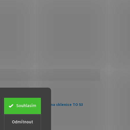
lňkové parametry
gorie
:
Zavařovací víčka na sklenice TO 53
Souhlasím
08594217573478
stí
:
T.O. 53
Odmítnout
a
:
zlatá