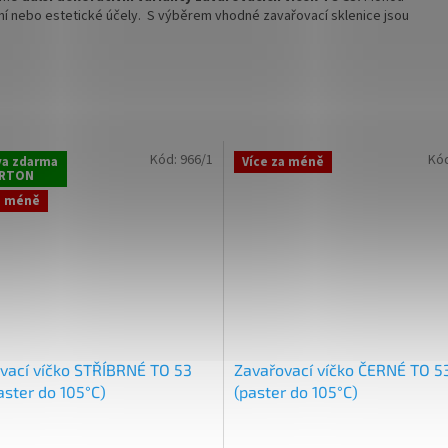
lení nebo estetické účely. S výběrem vhodné zavařovací sklenice jsou
Kód:
966/1
Kó
va zdarma
Více za méně
RTON
a méně
vací víčko STŘÍBRNÉ TO 53
Zavařovací víčko ČERNÉ TO 5
aster do 105°C)
(paster do 105°C)