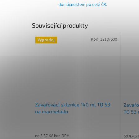
domácnostem po celé ČR.
Související produkty
Kód:
1719/600
Výprodej
Zavařovací sklenice 140 ml TO 53
Zavařo
na marmeládu
TO 53 
od 5,37 Kč bez DPH
od 4,46 