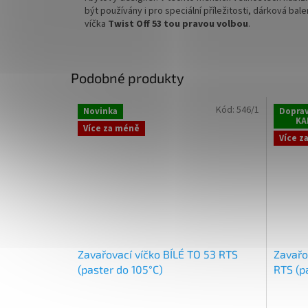
být používány i pro speciální příležitosti, dárková ba
víčka
Twist Off 53 tou pravou volbou
.
Podobné produkty
Kód:
546/1
Novinka
Dopra
KA
Více za méně
Více z
Zavařovací víčko BÍLÉ TO 53 RTS
Zavařo
(paster do 105°C)
RTS (p