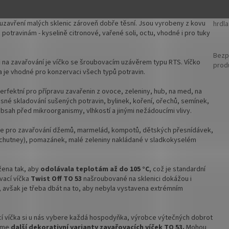
Vnějš
ed
rozm
 uzavření malých sklenic zároveň dobře těsní. Jsou
vyrobeny z kovu
hrdla
ce skladem a ihned k odeslání!
potravinám - kyselině citronové, vařené soli, octu, vhodné i pro tuky
Bezp
i
na zavařování je víčko se šroubovacím uzávěrem typu RTS. Víčko
prod
a je vhodné pro konzervaci všech typů potravin.
perfektní pro přípravu zavařenin z ovoce, zeleniny, hub, na med, na
těsné skladování sušených potravin, bylinek, koření, ořechů, semínek,
í obsah před mikroorganismy, vlhkostí a jinými nežádoucími vlivy.
ce pro zavařování džemů, marmelád, kompotů, dětských přesnídávek,
 (chutney), pomazánek, malé zeleniny nakládané v sladkokyselém
ržena tak, aby
odolávala teplotám až do 105 °C
, což je standardní
vací víčka
Twist Off TO 53
našroubované na sklenici dokážou i
 avšak je třeba dbát na to, aby nebyla vystavena extrémním
í víčka si u nás vybere každá hospodyňka, výrobce výtečných dobrot
zíme
další dekorativní varianty zavařovacích víček TO 53.
Mohou