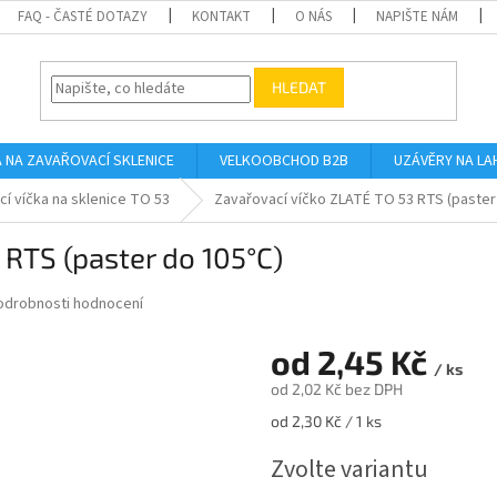
FAQ - ČASTÉ DOTAZY
KONTAKT
O NÁS
NAPIŠTE NÁM
HLEDAT
A NA ZAVAŘOVACÍ SKLENICE
VELKOOBCHOD B2B
UZÁVĚRY NA LA
í víčka na sklenice TO 53
Zavařovací víčko ZLATÉ TO 53 RTS (paster
 RTS (paster do 105°C)
odrobnosti hodnocení
od
2,45 Kč
/ ks
od
2,02 Kč
bez DPH
Měrná
od 2,30 Kč / 1 ks
cena:
Zvolte variantu