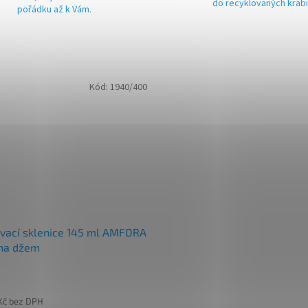
do recyklovaných krab
pořádku až k Vám.
Kód:
1940/400
vací sklenice 145 ml AMFORA
na džem
Kč bez DPH