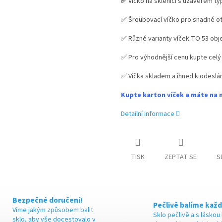
✅
Víčko na sklenici s uzávěrem ty
M
✅ Šroubovací víčko pro snadné ot
✅ Různé varianty víček TO 53 ob
A
✅ Pro výhodnější cenu kupte celý
✅ Víčka skladem a ihned k odeslán
Kupte karton víček a máte na 
Detailní informace
TISK
ZEPTAT SE
S
Bezpečné doručení!
Pečlivě balíme každ
Víme jakým způsobem balit
Sklo pečlivě a s láskou
sklo, aby vše docestovalo v