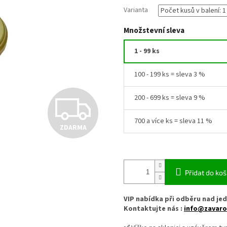
Varianta
Množstevní sleva
1 - 99 ks
100 - 199 ks = sleva 3 %
Z
200 - 699 ks = sleva 9 %
700 a více ks = sleva 11 %
ZDARMA
D
A
Přidat do koš
VIP nabídka při odběru nad jed
R
Kontaktujte nás :
info@zavaro