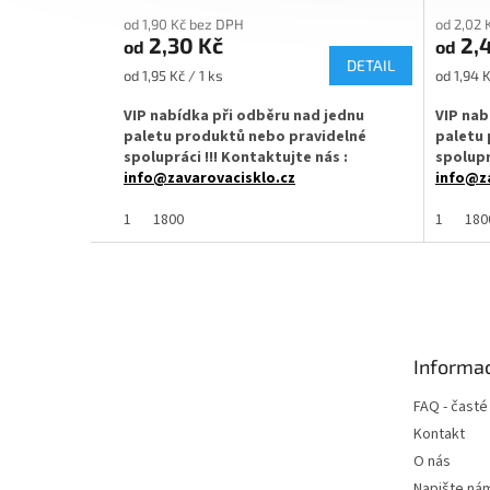
od 1,90 Kč bez DPH
od 2,02 
2,30 Kč
2,4
od
od
DETAIL
Měrná
Měrná
od 1,95 Kč / 1 ks
od 1,94 K
cena:
cena:
VIP nabídka při odběru nad jednu
VIP nab
paletu produktů nebo pravidelné
paletu 
spolupráci !!! Kontaktujte nás :
spolupr
info@zavarovacisklo.cz
info@za
✅
1
Víčko na sklenici s uzávěrem typu Twist
1800
✅
1
Víčko 
180
Off 53
Off 53
Z
á
✅ Šroubovací víčko pro snadné otevření
✅ Šroub
p
sklenice
sklenice
a
✅ Různé varianty víček TO 53 objednejte
✅ Různé 
t
ZDE
Informac
ZDE
í
✅ Pro výhodnější cenu kupte celý karton
FAQ - časté
✅ Pro vý
ZDE
Kontakt
✅ Víčka skladem a ihned k odeslání!
O nás
✅ Víčka 
Napište ná
Kupte karton víček a máte na něj