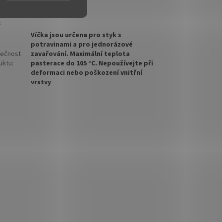
í
ěr
TO 53
:
Víčka jsou určena pro styk s
potravinami a pro jednorázové
ečnost
zavařování. Maximální teplota
uktu
:
pasterace do 105 °C. Nepoužívejte při
deformaci nebo poškození vnitřní
vrstvy