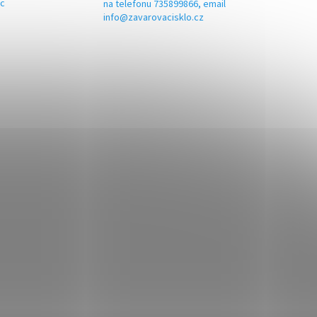
ic
na telefonu 735899866, email
info@zavarovacisklo.cz