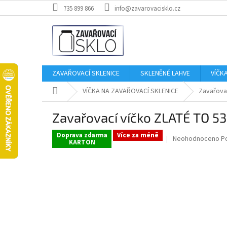
Přejít
735 899 866
info@zavarovacisklo.cz
na
obsah
ZAVAŘOVACÍ SKLENICE
SKLENĚNÉ LAHVE
VÍČK
Domů
VÍČKA NA ZAVAŘOVACÍ SKLENICE
Zavařovac
Zavařovací víčko ZLATÉ TO 53
Doprava zdarma
Více za méně
Průměrné
Neohodnoceno
P
KARTON
hodnocení
produktu
je
0,0
z
5
hvězdiček.