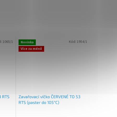
d:
1065/1
Kód:
1954/1
Novinka
Více za méně
3 RTS
Zavařovací víčko ČERVENÉ TO 53
RTS (paster do 105°C)