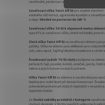
zavařování, pasterizaci a uchovávání potravin.
másla
nebo m
Zavařovací víčka Twist Off 53
pro snadné otevření i
✅
Sklenice skladem a ihned k odeslání!
✅ Skleni
odolného vůči korozi, agresivním kyselým a zásaditým 
a oleje.
Vhodné na pasteraci do 105 °C
Zavařovací víčko TO 53 k objemově malou
sklenic
typu RTS je zavařovací víčko, které má hladký povrch 
Zlatá víčka Twist Off 53
na zavařovací sklenici jsou 
paštiky. Víčka na sklenici jsou oblíbená i pro vzducho
soli, cukru apod. Zajišťují dlouhou trvanlivost a chrán
Šroubovací uzávěr TO 53 zlatý
použijeme na skleni
pečených čajů, povidel, krémů, omáček, pesta, čatní
nálevu a jiných konzervovaných potravin.
Víčka Twist Off 53
na sklenice k zavařování jsou nav
teplota pro vodní lázeň při domácí konzervaci.
Šroubo
uchovávání potravin při nízkých teplotách
v
mrazničce,
teplotním šokům.
Ze
široké nabídky produktů z kategorie
zavařovac
i bytový designér.
V těchto menších velikostech nabí