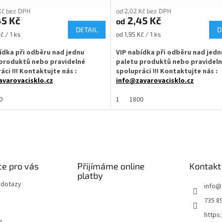
Kč bez DPH
od 2,02 Kč bez DPH
5 Kč
2,45 Kč
od
DETAIL
D
Měrná
č / 1 ks
od 1,95 Kč / 1 ks
cena:
ídka při odběru nad jednu
VIP nabídka při odběru nad jedn
produktů nebo pravidelné
paletu produktů nebo pravidel
áci !!! Kontaktujte nás :
spolupráci !!! Kontaktujte nás :
varovacisklo.cz
info@zavarovacisklo.cz
na sklenici s uzávěrem typu Twist
0
✅
1
Víčko na sklenici s uzávěrem typ
1800
Off 53
ovací víčko pro snadné otevření
✅ Šroubovací víčko pro snadné ote
sklenice
varianty víček TO 53 objednejte
✅ Různé varianty víček TO 53 obje
e pro vás
Přijímáme online
ZDE
Kontakt
platby
 dotazy
hodnější cenu si kupte celý karton
✅ Pro výhodnější cenu kupte celý k
info
@
735 8
✅ Víčka skladem a ihned k odeslání!
skladem a ihned k odeslání!
https
m
Kupte karton víček a máte na ně