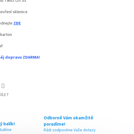
pu Twist Off 53
evření sklenice
jednejte
ZDE
 karton
í!
něj dopravu ZDARMA!
DÍLET
Odborně Vám okamžitě
ý balík!
poradíme!
 balíme
Rádi zodpovíme Vaše dotazy