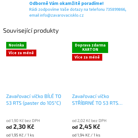
Odborně Vám okamžitě poradíme!
Rádi zodpovíme Vaše dotazy na telefonu 735899866,
email info@zavarovacisklo.cz
Související produkty
Novinka
Doprava zdarma
KARTON
Více za méně
Více za méně
Zavařovací víčko BÍLÉ TO
Zavařovací víčko
53 RTS (paster do 105°C)
STŘÍBRNÉ TO 53 RTS
(paster do 105°C)
od 1,90 Kč bez DPH
od 2,02 Kč bez DPH
2,30 Kč
2,45 Kč
od
od
Měrná
Měrná
od 1,95 Kč / 1 ks
od 1,94 Kč / 1 ks