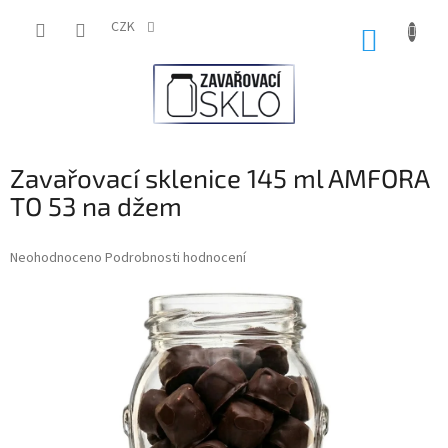
Přejít
na
CZK
NÁKUP
obsah
KOŠÍK
Zavařovací sklenice 145 ml AMFORA
TO 53 na džem
Průměrné
Neohodnoceno
Podrobnosti hodnocení
hodnocení
produktu
je
0,0
z
5
hvězdiček.