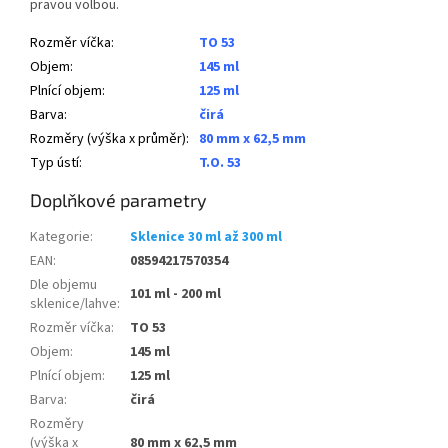
pravou volbou.
Rozměr víčka
:
TO 53
Objem
:
145 ml
Plnící objem
:
125 ml
Barva
:
čirá
Rozměry (výška x průměr)
:
80 mm x 62,5 mm
Typ ústí
:
T.O. 53
Doplňkové parametry
Kategorie
:
Sklenice 30 ml až 300 ml
EAN
:
08594217570354
Dle objemu
101 ml - 200 ml
sklenice/lahve
:
Rozměr víčka
:
TO 53
Objem
:
145 ml
Plnící objem
:
125 ml
Barva
:
čirá
Rozměry
(výška x
80 mm x 62,5 mm