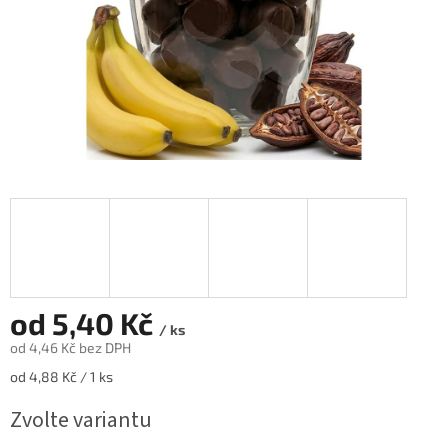
od
5,40 Kč
/ ks
od
4,46 Kč
bez DPH
Měrná
od 4,88 Kč / 1 ks
cena:
Zvolte variantu