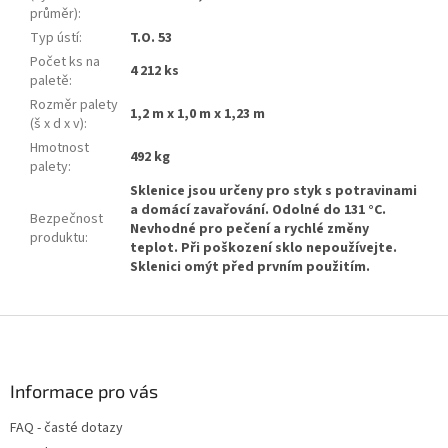
průměr)
:
Typ ústí
:
T.O. 53
Počet ks na
4 212 ks
paletě
:
Rozměr palety
1,2 m x 1,0 m x 1,23 m
(š x d x v)
:
Hmotnost
492 kg
palety
:
Sklenice jsou určeny pro styk s potravinami
a domácí zavařování. Odolné do 131 °C.
Bezpečnost
Nevhodné pro pečení a rychlé změny
produktu
:
teplot. Při poškození sklo nepoužívejte.
Sklenici omýt před prvním použitím.
Z
á
p
a
Informace pro vás
t
FAQ - časté dotazy
í