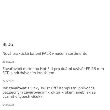
BLOG
Nová praktická balení PACK v našem sortimentu
29.5.2026
Zavařování metodou Hot Fill pro duální uzávěr PP 28 mm
STD s odtrhávacím kroužkem
27.5.2026
Jak zavařovat s víčky Twist Off? Kompletní průvodce
bezpečným zavařováním krok za krokem aneb jak se
vyznat v typech víček?
14.5.2026