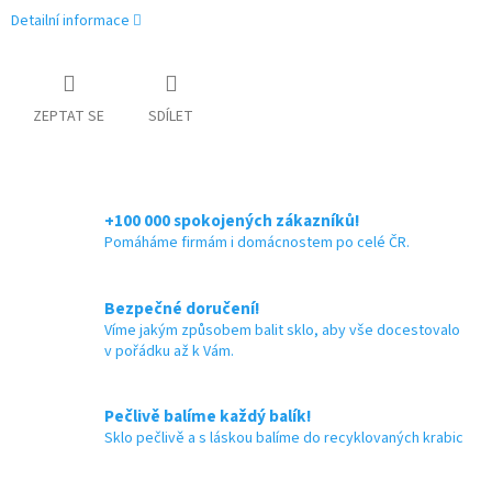
Detailní informace
ZEPTAT SE
SDÍLET
+100 000 spokojených zákazníků!
Pomáháme firmám i domácnostem po celé ČR.
Bezpečné doručení!
Víme jakým způsobem balit sklo, aby vše docestovalo
v pořádku až k Vám.
Pečlivě balíme každý balík!
Sklo pečlivě a s láskou balíme do recyklovaných krabic