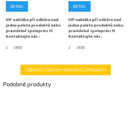
cena:
cena:
DETAIL
DETAIL
VIP nabídka při odběru nad
VIP nabídka při odběru nad
jednu paletu produktů nebo
jednu paletu produktů nebo
pravidelné spolupráci !!!
pravidelné spolupráci !!!
Kontaktujte nás :
Kontaktujte nás :
info@zavarovacisklo.cz
info@zavarovacisklo.cz
1
1800
1
1800
✅
Víčko na sklenici s uzávěrem
✅
Víčko na sklenici s uzávěrem
typu Twist Off 53
typu Twist Off 53
✅ Šroubovací víčko pro snadné
✅ Šroubovací víčko pro snadné
ZOBRAZIT VŠECHNY SOUVISEJÍCÍ PRODUKTY
otevření sklenice
otevření sklenice
Podobné produkty
✅ Různé varianty víček TO 53
✅ Různé varianty víček TO 53
objednejte
ZDE
objednejte
ZDE
✅ Pro výhodnější cenu kupte
✅ Pro výhodnější cenu si kupte
celý karton
celý karton
ZDE
✅ Víčka skladem a ihned k
✅ Víčka skladem a ihned k
odeslání!
odeslání!