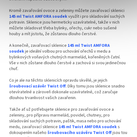
Kromě zavařování ovoce a zeleniny můžete zavařovací sklenici
145 ml Twist AMFORA soudek
využít i pro skladování suchých
potravin. Sklenice jsou hermeticky uzavíratelné, takže v nich
můžete skladovat třeba bylinky, ořechy, cukr nebo sušené
houby a mít jistotu, že zůstanou dlouho čerstvé.
A konečně, zavařovací sklenice
145 ml Twist AMFORA
soudek
je ideální volbou pro uchování ořechů v medu a
bylinkových voňavých chutných marmelád, kořeněných čatní.
Vše v nich zůstane dlouho čerstvé a zachová si svou jedinečnou
chuť.
Co je ale na těchto sklenicích opravdu skvělé, je jejich
šroubovací uzávěr Twist Off
. Díky tomu jsou sklenice snadno
otevíratelné a zároveň dokonale uzavíratelné, což zaručuje
dlouhou trvanlivost vašich zavařenin.
Takže ať už potřebujete sklenice pro zavařování ovoce a
zeleniny, pro přípravu marmelád, povidel, chutney, pro
skladování suchých potravin, paštik, masa nebo pro uchování
medu, zavařovací sklenice
145 ml Twist AMFORA soudek
s
dokoupením našeho
šroubovacího uzávěru Twist Off
jsou tou