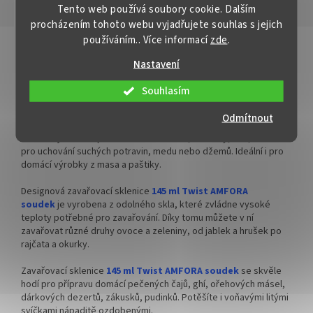
Tento web používá soubory cookie. Dalším
vhodná pro domácí zavařování i
Popis
Hodnocení
procházením tohoto webu vyjadřujete souhlas s jejich
✅
Praktická sklenice pro široké
profesionální výrobce potravin.
využití 120 ml
používáním.. Více informací
zde
.
Detailní popis produktu
✅
Zavařovací sklenice 165 ml s
Nastavení
✅ Twist Off šroubový uzávěr
rovnou vnitřní hranou
Sklenice na zavařování 145 ml AMFORA soudek
uzavřete rukou
Souhlasím
✅ Twist Off šroubový uzávěr
Oválná zavařovací sklenice
145 ml Twist AMFORA soudek
je
✅ Různá víčka TO 63 ke sklenici
uzavřete rukou
nezbytným pomocníkem pro každého, kdo se věnuje zavařování
Odmítnout
objednejte
ZDE
a rád obdarovává své bližní svými kreativními dobrotami. Tato
✅ Různá víčka TO 66 ke sklenici
sklenice je ideální pro zavařování ovoce, zeleniny, hub, ale také
objednejte
ZDE
pro uchování suchých potravin, medu nebo džemů. Ideální i pro
✅ Jako dělaná pro marmelády
domácí výrobky z masa a paštiky.
nebo ořechová másla
✅ Jako dělaná pro paštiky nebo
ořechová másla
Designová zavařovací sklenice
145 ml Twist AMFORA
✅ Paletu za výhodnější cenu
soudek
je vyrobena z odolného skla, které zvládne vysoké
✅ Paletu za výhodnější cenu
teploty potřebné pro zavařování. Díky tomu můžete v ní
objednejte
ZDE
zavařovat různé druhy ovoce a zeleniny, od jablek a hrušek po
objednejte
ZDE
rajčata a okurky.
Zavařovací sklenice
145 ml Twist AMFORA soudek
se skvěle
hodí pro přípravu domácí pečených čajů, ghí, ořehových másel,
dárkových dezertů, zákusků, pudinků. Potěšíte i voňavými litými
svíčkami nápaditě ozdobenými.