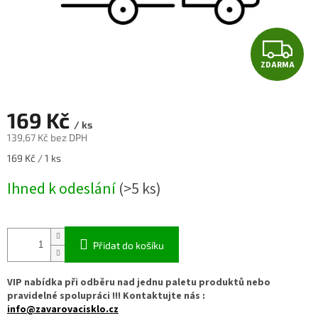
Z
ZDARMA
D
A
169 Kč
/ ks
R
139,67 Kč bez DPH
Měrná
169 Kč / 1 ks
M
cena:
Ihned k odeslání
(>5 ks)
A
Přidat do košíku
VIP nabídka při odběru nad jednu paletu produktů nebo
pravidelné spolupráci !!! Kontaktujte nás :
info@zavarovacisklo.cz