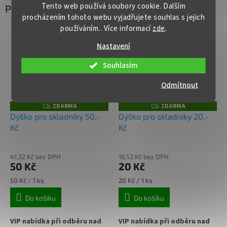
Tento web používá soubory cookie. Dalším
Podobné produkty
objednejte
ZDE
✅ Různá víčka TO 82 ke sklenici
procházením tohoto webu vyjadřujete souhlas s jejich
objednejte
ZDE
používáním.. Více informací
zde
.
✅ Ideální na med, ovoce,
✅ Vhodná pro další prodej či
zeleninu, utopence
Nastavení
skladné zásoby doma
✅ Sklenice skladem a ihned k
Souhlasím
✅ Sklenice skladem a ihned k
odeslání!
odeslání!
Odmítnout
Více k balení "PACK" a dalších
ZDARMA
ZDARMA
Z
Z
možnostech na přání
D
D
Dýško pro skladníky 50,-
Dýško pro skladníky 20,-
zákazníka se dočtete v
A
A
Kč
Kč
R
R
našem článku:
ZDE
M
M
A
A
41,32 Kč bez DPH
16,53 Kč bez DPH
50 Kč
20 Kč
Měrná
Měrná
50 Kč / 1 ks
20 Kč / 1 ks
cena:
cena:
Do košíku
Do košíku
VIP nabídka při odběru nad
VIP nabídka při odběru nad