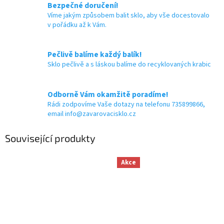
Bezpečné doručení!
Víme jakým způsobem balit sklo, aby vše docestovalo
v pořádku až k Vám.
Pečlivě balíme každý balík!
Sklo pečlivě a s láskou balíme do recyklovaných krabic
Odborně Vám okamžitě poradíme!
Rádi zodpovíme Vaše dotazy na telefonu 735899866,
email info@zavarovacisklo.cz
Související produkty
Akce