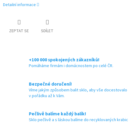
Detailní informace
ZEPTAT SE
SDÍLET
+100 000 spokojených zákazníků!
Pomáháme firmám i domácnostem po celé ČR.
Bezpečné doručení!
Víme jakým způsobem balit sklo, aby vše docestovalo
v pořádku až k Vám.
Pečlivě balíme každý balík!
Sklo pečlivě a s láskou balíme do recyklovaných krabic