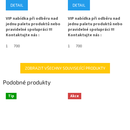
cena:
cena:
DETAIL
DETAIL
VIP nabídka při odběru nad
VIP nabídka při odběru nad
jednu paletu produktů nebo
jednu paletu produktů nebo
pravidelné spolupráci !!!
pravidelné spolupráci !!!
Kontaktujte nás :
Kontaktujte nás :
info@zavarovacisklo.cz
info@zavarovacisklo.cz
1
700
1
700
✅
Víčko na sklenici s uzávěrem
✅
Víčko na sklenici s uzávěrem
typu Twist Off 82
typu Twist Off 82
✅ Šroubovací víčko pro snadné
✅ Šroubovací víčko pro snadné
ZOBRAZIT VŠECHNY SOUVISEJÍCÍ PRODUKTY
otevření sklenice
otevření sklenice
Podobné produkty
✅ Různé varianty víček TO 82
✅ Různé varianty víček TO 82
objednejte
ZDE
objednejte
ZDE
Tip
Akce
✅ Pro výhodnější cenu kupte
✅ Pro výhodnější cenu kupte
celý karton
celý karton
✅ Víčka skladem a ihned k
✅ Víčka skladem a ihned k
odeslání!
odeslání!