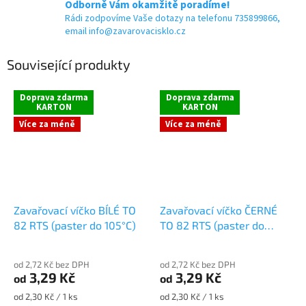
Odborně Vám okamžitě poradíme!
Rádi zodpovíme Vaše dotazy na telefonu 735899866,
email info@zavarovacisklo.cz
Související produkty
Doprava zdarma
Doprava zdarma
KARTON
KARTON
Více za méně
Více za méně
Zavařovací víčko BÍLÉ TO
Zavařovací víčko ČERNÉ
82 RTS (paster do 105°C)
TO 82 RTS (paster do
105°C)
od 2,72 Kč bez DPH
od 2,72 Kč bez DPH
3,29 Kč
3,29 Kč
od
od
Měrná
Měrná
od 2,30 Kč / 1 ks
od 2,30 Kč / 1 ks