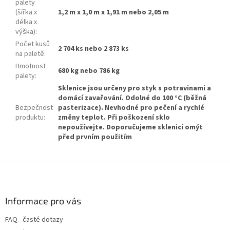
palety
(šířka x
1,2 m x 1,0 m x 1,91 m nebo 2,05 m
délka x
výška)
:
Počet kusů
2 704 ks nebo 2 873 ks
na paletě
:
Hmotnost
680 kg nebo 786 kg
palety
:
Sklenice jsou určeny pro styk s potravinami a
domácí zavařování. Odolné do 100 °C (běžná
Bezpečnost
pasterizace). Nevhodné pro pečení a rychlé
produktu
:
změny teplot. Při poškození sklo
nepoužívejte. Doporučujeme sklenici omýt
před prvním použitím
Z
á
p
a
Informace pro vás
t
FAQ - časté dotazy
í