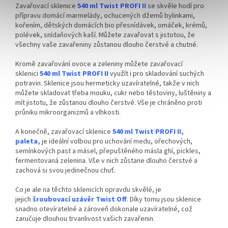
Zavařovací sklenice
540 ml Twist PROFI II
se skvěle hodí pro
přípravu domácí marmelády, ochucených džemů bylinkami,
kořením, dětských domácích bio přesnídávek, omáček, krémů,
polévek, snídaňových kaší. Můžete zavařovat s jistotou, že
všechny vaše zavařeniny zůstanou dlouho čerstvé a chutné.
Kromě zavařování ovoce a zeleniny můžete zavařovací
sklenici
540 ml Twist PROFI II
využít i pro skladování suchých
potravin. Sklenice jsou hermeticky uzavíratelné, takže v nich
můžete skladovat třeba mouku, cukr nebo těstoviny, luštěniny a
mít jistotu, že zůstanou dlouho čerstvé. Vše je chráněno proti
průniku mikroorganizmů a vlhkosti.
A konečně, zavařovací sklenice
540 ml Twist PROFI II,
paleta,
je ideální volbou pro uchování medu, ořechových,
semínkových past a másel, přepuštěného másla ghí, pickles,
fermentovaná zelenina. Vše v nich zůstane dlouho čerstvé a
zachová si svou jedinečnou chuť.
Co je ale na těchto sklenicích opravdu skvělé, je
jejich
šroubovací uzávěr Twist Off
. Díky tomu jsou sklenice
snadno otevíratelné a zároveň dokonale uzavíratelné, což
zaručuje dlouhou trvanlivost vašich zavařenin.