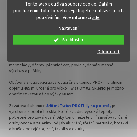
expedujeme Vaši objednávku
Tento web používá soubory cookie. Dalším
trvanlivost, idální i jako
Popis
Hodnocení
v den vytvoření objednávky v
sklenička na svíčky.
procházením tohoto webu vyjadřujete souhlas s jejich
pracovních dnech.
používáním.. Více informací
zde
.
Detailní popis produktu
✅
Válcová dóza z hnědého
K ceně zvolené přepravy
lékárenského skla 100 ml
Nastavení
Paleta sklenic na zavařování 540 ml PROFI II bez víček
palet se vám připočítá cena
za prioritní zaslání.
✅ Uzavíratelná šroubovacím
Souhlasím
Tradiční zavařovací sklenice
540 ml Twist PROFI II
je
víčkem 51/400 CPI
nezbytným pomocníkem pro každého, kdo se věnuje
Odmítnout
zavařování. Tato sklenice je ideální pro zavařování ovoce a
✅ Víčka k dóze dokoupíte
ZDE
zeleniny, ale také pro uchování suchých potravin, medu nebo
marmelády, džemy, přesnídávky, povidla, domácí masné
✅ Vhodná pro uchování výrobků
výrobky a paštiky.
citlivých na UV
Oblíbená šroubovací zavařovací čirá sklenice PROFI II o plnícím
✅ Dóza skladem a ihned k
objemu 485 ml určená pro víčko Twist Off 82. Sklenici je možno
odeslání!
opatřit etiketou až do výšky 60 mm.
Zavařovací sklenice
540 ml Twist PROFI II, na paletě,
je
vyrobena z odolného skla, které zvládne vysoké teploty
potřebné pro zavařování. Díky tomu můžete v ní zavařovat různé
druhy ovoce a zeleniny, od jablek, višní, třešní, meruněk, broskví
a hrušek po rajčata, zelí, fazolky a okurky.