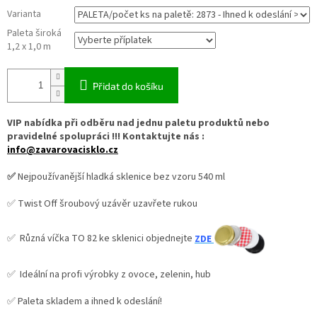
Varianta
Paleta široká
1,2 x 1,0 m
Přidat do košíku
VIP nabídka při odběru nad jednu paletu produktů nebo
pravidelné spolupráci !!! Kontaktujte nás :
info@zavarovacisklo.cz
✅
Nejpoužívanější hladká sklenice bez vzoru 540 ml
✅ Twist Off šroubový uzávěr uzavřete rukou
✅ Různá víčka TO 82 ke sklenici objednejte
ZDE
✅ Ideální na profi výrobky z ovoce, zelenin, hub
✅ Paleta skladem a ihned k odeslání!