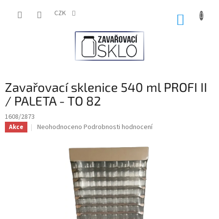
Přejít
na
CZK
NÁKUP
obsah
KOŠÍK
Zavařovací sklenice 540 ml PROFI II
/ PALETA - TO 82
1608/2873
Průměrné
Neohodnoceno
Podrobnosti hodnocení
Akce
hodnocení
produktu
je
0,0
z
5
hvězdiček.