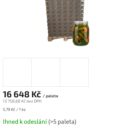
16 648 Kč
/ paleta
13 758,68 Kč
bez DPH
Měrná
5,79 Kč / 1 ks
cena:
Ihned k odeslání
(>5 paleta)