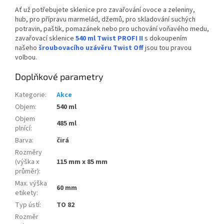
Ať už potřebujete sklenice pro zavařování ovoce a zeleniny,
hub, pro přípravu marmelád, džemů, pro skladování suchých
potravin, paštik, pomazánek nebo pro uchování voňavého medu,
zavařovací sklenice
540 ml Twist PROFI II
s dokoupením
našeho
šroubovacího uzávěru Twist Off
jsou tou pravou
volbou.
Doplňkové parametry
Kategorie
:
Akce
Objem
:
540 ml
Objem
485 ml
plnící
:
Barva
:
čirá
Rozměry
(výška x
115 mm x 85 mm
průměr)
:
Max. výška
60 mm
etikety
:
Typ ústí
:
TO 82
Rozměr