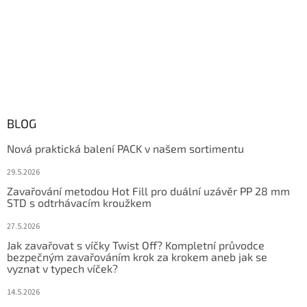
BLOG
Nová praktická balení PACK v našem sortimentu
29.5.2026
Zavařování metodou Hot Fill pro duální uzávěr PP 28 mm
STD s odtrhávacím kroužkem
27.5.2026
Jak zavařovat s víčky Twist Off? Kompletní průvodce
bezpečným zavařováním krok za krokem aneb jak se
vyznat v typech víček?
14.5.2026