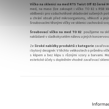
Víčko na sklenici na med RTS Twist Off 82 černé 
med, na maso (lze zakoupit i víčko TO 82 s RSB kl
oblíbená i pro vzduchotěsné skladování sušených potra
a chrání obsah před mikroorganismy, vlhkostí a jiný
šroubovacími těsnými víčky ve sklenici zachovává svojí
Šroubovací víčko na med TO 82
použijeme na skl
nakládané v sladkokyselém nálevu a jiných konzervova
Ze
široké nabídky produktů z kategorie
zavařovac
i bytový designér.
V těchto velikostech o průměru víčk
s klipem a bez klipu s různými vzory a barvami. Moh
estetické účely s doplněním vhodné zavařovací skleni
Z
á
p
a
t
Informac
í