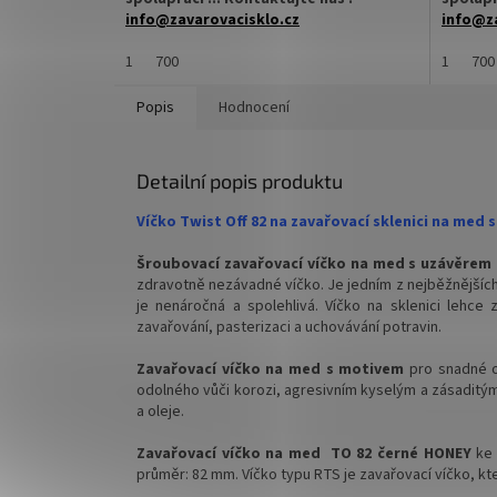
info@zavarovacisklo.cz
info@za
✅
1
Víčko na sklenici s uzávěrem typu Twist
700
✅
1
Víčko
700
Off 82
Off 82
Popis
Hodnocení
✅ Šroubovací víčko pro snadné otevření
✅ Šroub
sklenice
sklenice
Detailní popis produktu
✅ Různé varianty víček TO 82
✅ Různé
objednejte
ZDE
objedne
Víčko Twist Off 82 na zavařovací sklenici na med
✅ Pro výhodnější cenu kupte celý karton
✅ Pro vý
Šroubovací zavařovací víčko na med s uzávěrem 
zdravotně nezávadné víčko. Je jedním z nejběžnějších
✅ Víčka skladem a ihned k odeslání!
✅ Víčka 
je nenáročná a spolehlivá. Víčko na sklenici lehce 
zavařování, pasterizaci a uchovávání potravin.
Kupte karton víček a máte na něj
Kupte k
dopravu ZDARMA!
doprav
Zavařovací víčko na med s motivem
pro snadné o
odolného vůči korozi, agresivním kyselým a zásaditým 
a oleje.
Zavařovací víčko na med TO 82 černé HONEY
ke 
průměr: 82 mm. Víčko typu RTS je zavařovací víčko, kt