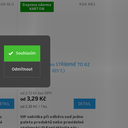
Kód:
61/1
Kód:
64/1
Doprava zdarma
KARTON
ete
✅ Twist Off šroubový uzávěr uzavřete
rukou
✅ Různá víčka TO 82 ke sklenici
objednejte
ZDE
✅ Jako dělaná pro kilo medu, nakládanou
Souhlasím
zeleninu
O 82
Zavařovací víčko STŘÍBRNÉ TO 82
✅
Paletu za výhodnější cenu
Odmítnout
RTS (paster do 105°C)
objednejte
ZDE
od 2,72 Kč bez DPH
3,29 Kč
od
ETAIL
DETAIL
Měrná
od 2,30 Kč / 1 ks
cena:
u
VIP nabídka při odběru nad jednu
né
paletu produktů nebo pravidelné
spolupráci !!! Kontaktujte nás :