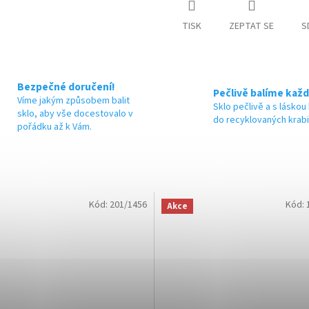
M
TISK
ZEPTAT SE
S
A
Bezpečné doručení!
Pečlivě balíme každ
Víme jakým způsobem balit
Sklo pečlivě a s láskou
sklo, aby vše docestovalo v
do recyklovaných krab
pořádku až k Vám.
Kód:
201/1456
Kód:
Akce