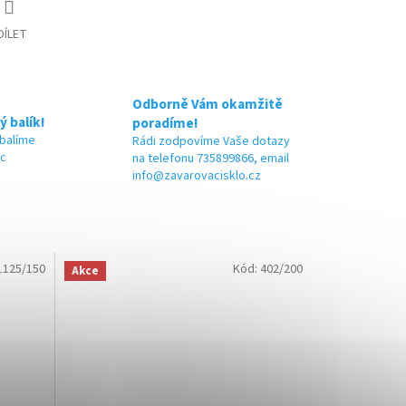
DÍLET
Odborně Vám okamžitě
ý balík!
poradíme!
 balíme
Rádi zodpovíme Vaše dotazy
ic
na telefonu 735899866, email
info@zavarovacisklo.cz
1125/150
Kód:
402/200
Akce