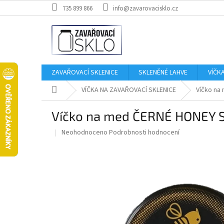
Přejít
735 899 866
info@zavarovacisklo.cz
na
obsah
ZAVAŘOVACÍ SKLENICE
SKLENĚNÉ LAHVE
VÍČK
Domů
VÍČKA NA ZAVAŘOVACÍ SKLENICE
Víčko na
Víčko na med ČERNÉ HONEY 
Průměrné
Neohodnoceno
Podrobnosti hodnocení
hodnocení
produktu
je
0,0
z
5
hvězdiček.