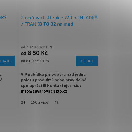
SKÝ
Zavařovací sklenice 720 ml HLADKÁ
/ FRANKO TO 82 na med
od 7,02 Kč bez DPH
8,50 Kč
od
Měrná
ETAIL
od 8,09 Kč / 1 ks
DETAIL
cena:
u
VIP nabídka při odběru nad jednu
né
paletu produktů nebo pravidelné
spolupráci !!! Kontaktujte nás :
info@zavarovacisklo.cz
se
Zavařovací sklenice 720 ml Twist Off TO 82
24
150 a více
48
t Off
vhodná pro med, marmelády, džemy,
, džemy,
pesto, ovoce nebo nakládanou zeleninu.
ninu.
✅
Zavařovací sklenice 720 ml s hladkým
 770 ml
povrchem