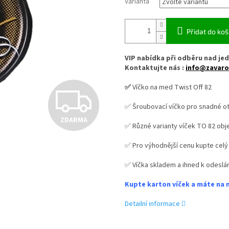
Varianta
Přidat do koš
VIP nabídka při odběru nad jed
Kontaktujte nás :
info@zavaro
✅
Víčko na med Twist Off 82
Z
✅ Šroubovací víčko pro snadné ot
ZDARMA
D
✅ Různé varianty víček TO 82 obj
✅ Pro výhodnější cenu kupte celý
A
✅ Víčka skladem a ihned k odeslán
Kupte karton víček a máte na 
R
Detailní informace