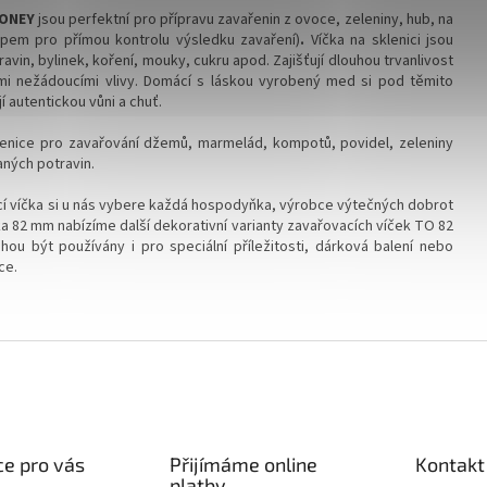
HONEY
jsou perfektní pro přípravu zavařenin z ovoce, zeleniny, hub, na
ipem pro přímou kontrolu výsledku zavaření)
.
Víčka na sklenici jsou
vin, bylinek, koření, mouky, cukru apod. Zajišťují dlouhou trvanlivost
mi nežádoucími vlivy.
Domácí s láskou vyrobený med si pod těmito
 autentickou vůni a chuť.
enice pro zavařování džemů, marmelád, kompotů, povidel, zeleniny
ných potravin.
í víčka si u nás vybere každá hospodyňka, výrobce výtečných dobrot
a 82 mm nabízíme další dekorativní varianty zavařovacích víček TO 82
ou být používány i pro speciální příležitosti, dárková balení nebo
ce.
e pro vás
Přijímáme online
Kontakt
platby