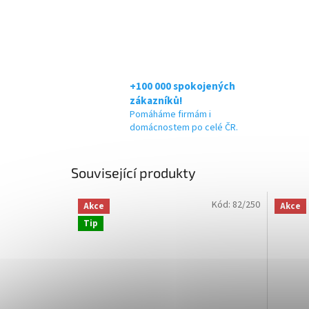
+100 000 spokojených
zákazníků!
Pomáháme firmám i
domácnostem po celé ČR.
Související produkty
Kód:
82/250
Akce
Akce
Tip