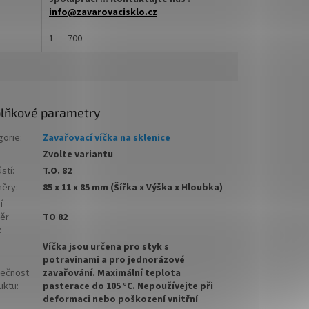
info@zavarovacisklo.cz
u Twist
✅
1
Víčko na sklenici s uzávěrem typu Twist
700
Off 82
vření
✅ Šroubovací víčko pro snadné otevření
sklenice
lňkové parametry
✅ Různé varianty víček TO 82
objednejte
ZDE
gorie
:
Zavařovací víčka na sklenice
Zvolte variantu
arton
✅ Pro výhodnější cenu kupte celý karton
stí
:
T.O. 82
✅ Víčka skladem a ihned k odeslání!
ěry
:
85 x 11 x 85 mm (Šířka x Výška x Hloubka)
í
j
Kupte karton víček a máte na něj
ěr
TO 82
dopravu ZDARMA!
:
Víčka jsou určena pro styk s
potravinami a pro jednorázové
ečnost
zavařování. Maximální teplota
uktu
:
pasterace do 105 °C. Nepoužívejte při
deformaci nebo poškození vnitřní