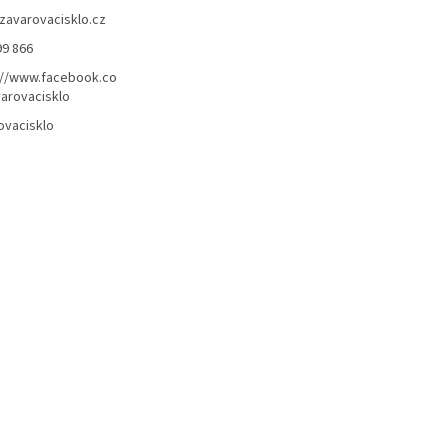
zavarovacisklo.cz
99 866
://www.facebook.co
arovacisklo
ovacisklo