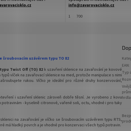
varovacisklo.cz
info@zavarovacisklo.cz
 na sklenici s uzávěrem typu Twist
✅
1
Víčko na sklenici s uzávěrem typ
700
Off 82
ovací víčko pro snadné otevření
✅ Šroubovací víčko pro snadné ote
sklenice
Dop
 varianty víček TO 82
✅ Různé varianty víček TO 82
jte
ZDE
objednejte
ZDE
 se šroubovacím uzávěrem typu TO 82
Kate
EAN
:
hodnější cenu kupte celý karton
✅ Pro výhodnější cenu kupte celý k
typu Twist Off (TO) 82
k uzavření sklenice na zavařování je kovové
Typ ú
 typů víček na zavařovací sklenice na med, protože manipulace s nimi
skladem a ihned k odeslání!
✅ Víčka skladem a ihned k odeslání!
Rozm
zašroubujete rukou. Víčko je ideální pro různé druhy konzervování,
Vnějš
arton víček 700 ks a máte na něj
Kupte karton víček a máte na ně
prům
u ZDARMA!
dopravu ZDARMA!
tevření i uzavření sklenic zároveň dobře těsní. Je
vyrobeno z kovu
hrdla
potravinám - kyselině citronové, vařené soli, octu, vhodné i pro tuky
Bezp
sklenici na zavařování je víčko se šroubovacím uzávěrem typu RTS,
prod
eré má hladký povrch a je vhodné pro konzervaci všech typů potravin.