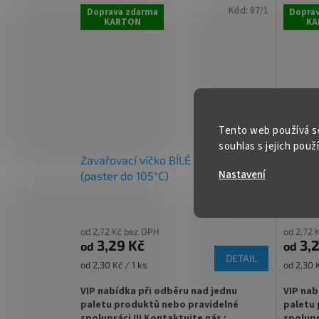
✅ Různá 
Kód:
87/1
Doprava zdarma
Dopra
KARTON
KA
✅
Oblíbená sklenice FACETTE 720 ml díky
ZDE
své univerzálnosti
✅ Twist Off šroubový uzávěr uzavřete
✅ Ideál
snadno rukou
zeleninu
✅
víčka TO 82 ke sklenici
objednejte
✅ Paleta
Tento web používá s
souhlas s jejich použ
Zavařovací víčko BÍLÉ TO 82 RTS
Zavařo
✅
Ideální na domácí med, ovoce nebo
Nastavení
zeleninu
(paster do 105°C)
(paste
✅
Paletu za výhodnější cenu
objednejte
od 2,72 Kč bez DPH
od 2,72 
3,29 Kč
3,2
od
od
DETAIL
Měrná
Měrná
od 2,30 Kč / 1 ks
od 2,30 K
cena:
cena:
VIP nabídka při odběru nad jednu
VIP nab
paletu produktů nebo pravidelné
paletu 
spolupráci !!! Kontaktujte nás :
spolupr