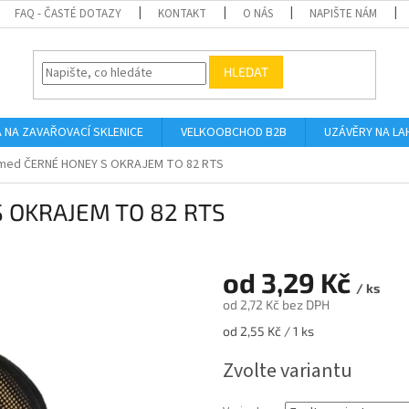
FAQ - ČASTÉ DOTAZY
KONTAKT
O NÁS
NAPIŠTE NÁM
HLEDAT
A NA ZAVAŘOVACÍ SKLENICE
VELKOOBCHOD B2B
UZÁVĚRY NA LA
 med ČERNÉ HONEY S OKRAJEM TO 82 RTS
S OKRAJEM TO 82 RTS
od
3,29 Kč
/ ks
od
2,72 Kč
bez DPH
Měrná
od 2,55 Kč / 1 ks
cena:
Zvolte variantu