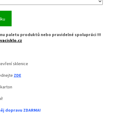
íku
nu paletu produktů nebo pravidelné spolupráci !!!
vacisklo.cz
evření sklenice
ednejte
ZDE
 karton
í!
něj dopravu ZDARMA!