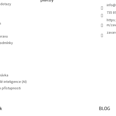
 dotazy
info
@
735 8
https
m
m/zav
zavar
pravu
podmínky
návka
é inteligence (AI)
o přístupnosti
k
BLOG