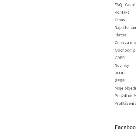
FAQ - časté
Kontakt
O nás
Napište ná
Platba
Cena za do
Obchodní 
GDPR
Novinky
BLOG
GPSR
Moje objed
Použití uměl
Prohlášení 
Faceboo