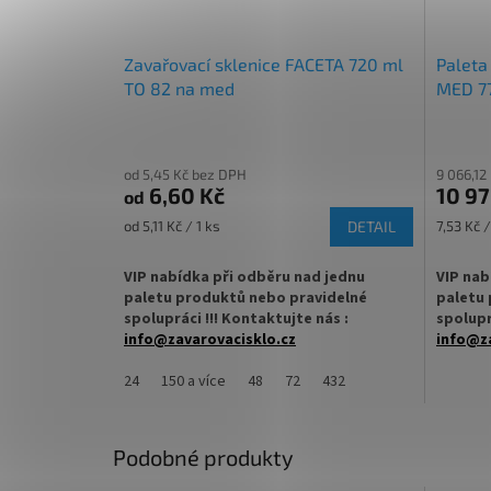
Zavařovací sklenice FACETA 720 ml
Paleta
TO 82 na med
MED 77
od 5,45 Kč bez DPH
9 066,12
6,60 Kč
10 97
od
Měrná
Měrná
od 5,11 Kč / 1 ks
DETAIL
7,53 Kč /
cena:
cena:
VIP nabídka při odběru nad jednu
VIP nab
paletu produktů nebo pravidelné
paletu 
spolupráci !!! Kontaktujte nás :
spolupr
info@zavarovacisklo.cz
info@za
Zavařovací sklenice 720 ml s uzávěrem
24
150 a více
48
72
432
✅
Nejp
Twist Off TO 82 na med je ideální i pro
med 770
zavařování ovoce, zeleniny, marmelád
nebo domácích omáček. Univerzální
✅ Twist
Podobné produkty
sklenice vhodná pro domácnosti, včelaře i
rukou
výrobce potravin.