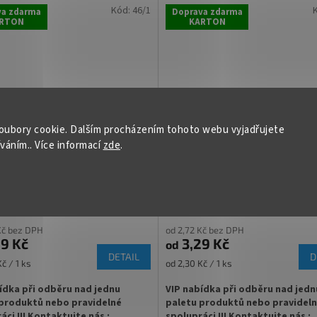
víčka TO 82 ke sklenici objednejte
Kód:
46/1
va zdarma
Doprava zdarma
RTON
KARTON
✅ Twist Off šroubový uzávěr uzavř
rukou
✅ Různá víčka TO 82 ke sklenici
ní na domácí med, ovoce nebo
objednejte
ZDE
 skladem a ihned k odeslání!
✅ Jako dělaná různé druhy medů
oubory cookie. Dalším procházením tohoto webu vyjadřujete
íváním.. Více informací
zde
.
✅
Paletu za výhodnější cenu
vací víčko ČERNÉ TO 82 RTS
Zavařovací víčko ČERVENÉ T
r do 105°C)
(paster do 105°C)
objednejte
ZDE
Kč bez DPH
od 2,72 Kč bez DPH
9 Kč
3,29 Kč
od
DETAIL
D
Měrná
č / 1 ks
od 2,30 Kč / 1 ks
cena:
ídka při odběru nad jednu
VIP nabídka při odběru nad jedn
produktů nebo pravidelné
paletu produktů nebo pravidel
áci !!! Kontaktujte nás :
spolupráci !!! Kontaktujte nás :