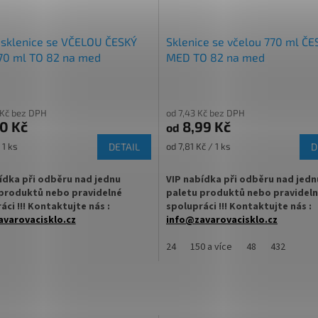
 sklenice se VČELOU ČESKÝ
Sklenice se včelou 770 ml ČE
0 ml TO 82 na med
MED TO 82 na med
 Kč bez DPH
od 7,43 Kč bez DPH
0 Kč
8,99 Kč
od
Měrná
 1 ks
DETAIL
od 7,81 Kč / 1 ks
D
cena:
ídka při odběru nad jednu
VIP nabídka při odběru nad jedn
produktů nebo pravidelné
paletu produktů nebo pravidel
áci !!! Kontaktujte nás :
spolupráci !!! Kontaktujte nás :
varovacisklo.cz
info@zavarovacisklo.cz
rodávanější sklenice se včelou na
Zavařovací sklenice 770 ml na MED 
24
150 a více
48
432
 ml
včelou Český med s uzávěrem Twis
TO 82 vhodná pro med, marmelády
 Off šroubový uzávěr uzavřete
pesto, ovoce nebo nakládanou zele
✅
Nejprodávanější sklenice na med