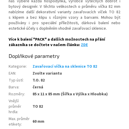
nás vybere každá hospodyňka, výrobce výtečných dobrot i
bytový designér.
V těchto velikostech o průměru víčka 82 mm
nabízíme další dekorativní varianty zavařovacích víček TO 82
s klipem a bez klipu s různými vzory a barvami. Mohou být
používány i pro speciální příležitosti, dárková balení nebo
estetické účely s doplněním vhodné zavařovací sklenice.
Více k balení "PACK" a dalších možnostech na přání
zákazníka se dočtete v našem článku:
ZDE
Doplňkové parametry
Kategorie
:
Zavařovací víčka na sklenice TO 82
EAN
:
Zvolte variantu
Typ ústí
:
T.O. 82
Barva
:
černá
Rozměry
:
85 x 11 x 85 mm (Šířka x Výška x Hloubka)
Vnější
průměr
TO 82
hrdla
:
Max. průměr
60 mm
etikety
: