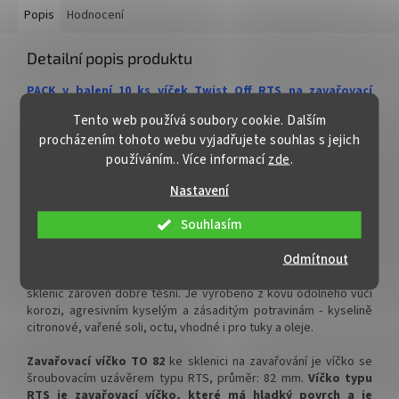
Popis
Hodnocení
✅ Různé varianty víček TO 82
✅ Různé varianty víček TO 82
objednejte
ZDE
objednejte
ZDE
Detailní popis produktu
✅ Pro výhodnější cenu kupte
✅ Pro výhodnější cenu kupte
PACK v balení 10 ks víček Twist Off RTS na zavařovací
celý karton
celý karton
sklenici se šroubovacím uzávěrem typu TO 82
Tento web používá soubory cookie. Dalším
✅ Víčka skladem a ihned k
✅ Víčka skladem a ihned k
procházením tohoto webu vyjadřujete souhlas s jejich
Šroubovací zavařovací víčko RTS s uzávěrem typu Twist
odeslání!
odeslání!
používáním.. Více informací
zde
.
Off
(
TO) 82
k uzavření sklenice na zavařování je kovové
zdravotně nezávadné víčko. Tato víčka jsou nejběžnějším typem
Kupte karton víček a máte
Kupte karton víček a máte
Nastavení
víček na zavařovací sklenice, protože manipulace s nimi je
na něj dopravu ZDARMA!
na něj dopravu ZDARMA!
nenáročná a spolehlivá. Víčko na sklenici lehce zašroubujete
Souhlasím
rukou. Víčka jsou ideální pro různé druhy sklenic určených pro
konzervování, zavařování, pasterizaci a uchovávání potravin.
Odmítnout
Zavařovací víčko Twist Off 82
pro snadné otevření i uzavření
sklenic zároveň dobře těsní. Je vyrobeno
z kovu odolného vůči
korozi, agresivním kyselým a zásaditým potravinám - kyselině
citronové, vařené soli, octu, vhodné i pro tuky a oleje.
Zavařovací víčko TO 82
ke sklenici na zavařování je víčko se
šroubovacím uzávěrem typu RTS, průměr: 82 mm.
Víčko typu
RTS je zavařovací víčko, které má hladký povrch a je