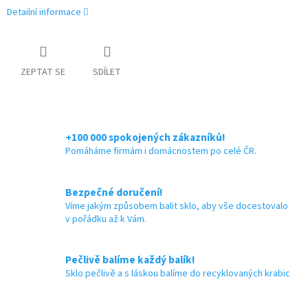
Detailní informace
ZEPTAT SE
SDÍLET
+100 000 spokojených zákazníků!
Pomáháme firmám i domácnostem po celé ČR.
Bezpečné doručení!
Víme jakým způsobem balit sklo, aby vše docestovalo
v pořádku až k Vám.
Pečlivě balíme každý balík!
Sklo pečlivě a s láskou balíme do recyklovaných krabic