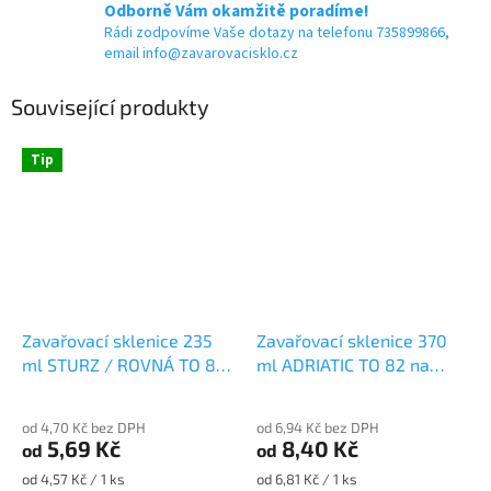
Odborně Vám okamžitě poradíme!
Rádi zodpovíme Vaše dotazy na telefonu 735899866,
email info@zavarovacisklo.cz
Související produkty
Tip
Zavařovací sklenice 235
Zavařovací sklenice 370
ml STURZ / ROVNÁ TO 82
ml ADRIATIC TO 82 na
na paštiky a marmelády
ořechové máslo
od 4,70 Kč bez DPH
od 6,94 Kč bez DPH
5,69 Kč
8,40 Kč
od
od
Měrná
Měrná
od 4,57 Kč / 1 ks
od 6,81 Kč / 1 ks