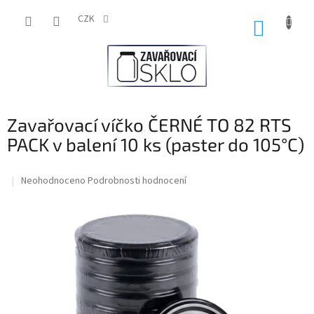
Přejít
na
CZK
NÁKUP
obsah
KOŠÍK
Zavařovací víčko ČERNÉ TO 82 RTS
PACK v balení 10 ks (paster do 105°C)
Průměrné
Neohodnoceno
Podrobnosti hodnocení
hodnocení
produktu
je
0,0
z
5
hvězdiček.