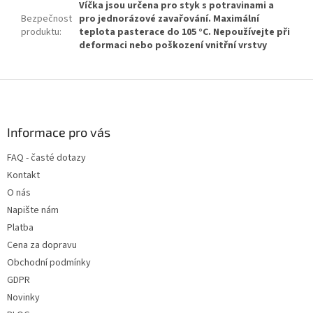
Víčka jsou určena pro styk s potravinami a
Bezpečnost
pro jednorázové zavařování. Maximální
produktu
:
teplota pasterace do 105 °C. Nepoužívejte při
deformaci nebo poškození vnitřní vrstvy
Z
á
p
a
Informace pro vás
t
FAQ - časté dotazy
í
Kontakt
O nás
Napište nám
Platba
Cena za dopravu
Obchodní podmínky
GDPR
Novinky