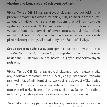
vhodné pro konzervaci všech typů potravin.
Víčka Twist Off 82
na zavařovací sklenici jsou perfektní pro
přípravu zavařenin z ovoce, zeleniny, hub, na med, na maso (lze
zakoupit i víčko TO 82 s RSB klipem pro přímou kontrolu
výsledku zavaření)
.
Víčka na sklenici jsou oblíbená i pro
vzduchotěsné skladování sušených potravin, bylinek, koření,
mouky, cukru apod. Zajišťují dlouhou trvanlivost a chrání obsah
před mikroorganismy, vlhkostí a jinými nežádoucími vlivy.
Šroubovací uzávěr TO 82
použijeme na sklenice Twist Off pro
zavařování džemů, marmelád, kompotů, povidel, zeleniny
nakládané v sladkokyselém nálevu a jiných konzervovaných
potravin.
Víčka Twist Off 82
na zavařovací sklenice jsou navržena tak,
aby odolávala teplotám
až do 105 °C
, což je standardní teplota
pro vodní lázeň při domácí konzervaci.
Šroubovací víčka Twist
Off TO 82 našroubované na sklenici dokážou i uchovávání
potravin při nízkých teplotách
v
mrazničce, avšak je třeba dbát
na to, aby nebyla vystavena extrémním teplotním šokům.
Ze
široké nabídky produktů z kategorie
zavařovací víčka si u