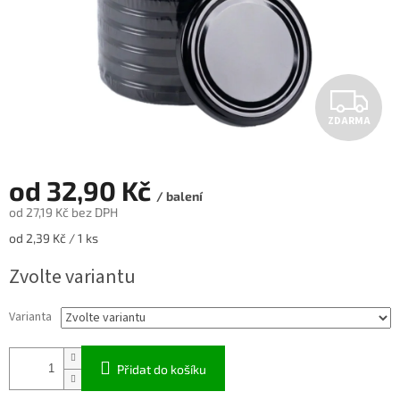
Z
ZDARMA
D
A
od
32,90 Kč
/ balení
R
od
27,19 Kč
bez DPH
Měrná
od 2,39 Kč / 1 ks
M
cena:
Zvolte variantu
A
Varianta
Přidat do košíku