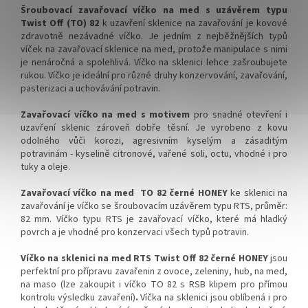
✅ Víčka skladem a ihned k
✅ Víčka skladem a ihned k
Šroubovací zavařovací víčko na med s uzávěrem typu
odeslání!
odeslání!
Twist Off (TO) 82
k uzavření sklenice na zavařování je kovové
zdravotně nezávadné víčko. Je jedním z nejběžnějších typů
Kupte karton víček a máte
Kupte karton víček 700 ks a
víček na zavařovací sklenice na med, protože manipulace s nimi
na něj dopravu ZDARMA!
máte na něj dopravu
je nenáročná a spolehlivá. Víčko na sklenici lehce zašroubujete
ZDARMA!
rukou. Víčko je ideální pro různé druhy konzervování, zavařování,
pasterizaci a uchovávání potravin.
Zavařovací víčko na med s motivem
pro snadné otevření i
uzavření sklenic zároveň dobře těsní. Je
vyrobeno z kovu
odolného vůči korozi, agresivním kyselým a zásaditým
potravinám - kyselině citronové, vařené soli, octu, vhodné i pro
tuky a oleje.
Zavařovací víčko na med TO 82 černé HONEY
ke sklenici na
zavařování je víčko se šroubovacím uzávěrem typu RTS, průměr:
82 mm. Víčko typu RTS je zavařovací víčko, které má hladký
povrch a je vhodné pro konzervaci všech typů potravin.
Víčko na sklenici na med RTS Twist Off 82 černé HONEY
jsou
perfektní pro přípravu zavařenin z ovoce, zeleniny, hub, na med,
na maso (lze zakoupit i víčko TO 82 s RSB klipem pro přímou
kontrolu výsledku zavaření)
.
Víčka na sklenici jsou oblíbená i pro