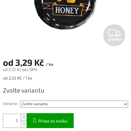
Z
ZDARMA
D
A
od
3,29 Kč
/ ks
R
od
2,72 Kč
bez DPH
Měrná
od 2,55 Kč / 1 ks
M
cena:
Zvolte variantu
A
Varianta
Přidat do košíku