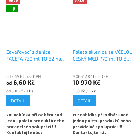
Akce
Akce
Tip
Zavařovací sklenice
Paleta sklenice se VČELOU
FACETA 720 ml TO 82 na
ČESKÝ MED 770 ml TO 82
med
na med
od 5,45 Kč bez DPH
9 066,12 Kč bez DPH
6,60 Kč
10 970 Kč
od
Měrná
Měrná
od 5,11 Kč / 1 ks
7,53 Kč / 1 ks
cena:
cena:
DETAIL
DETAIL
VIP nabídka při odběru nad
VIP nabídka při odběru nad
jednu paletu produktů nebo
jednu paletu produktů nebo
pravidelné spolupráci !!!
pravidelné spolupráci !!!
Kontaktujte nás :
Kontaktujte nás :
info@zavarovacisklo.cz
info@zavarovacisklo.cz