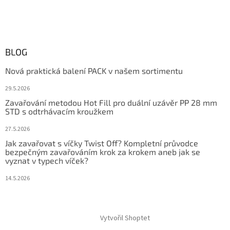
BLOG
Nová praktická balení PACK v našem sortimentu
29.5.2026
Zavařování metodou Hot Fill pro duální uzávěr PP 28 mm
STD s odtrhávacím kroužkem
27.5.2026
Jak zavařovat s víčky Twist Off? Kompletní průvodce
bezpečným zavařováním krok za krokem aneb jak se
vyznat v typech víček?
14.5.2026
Vytvořil Shoptet