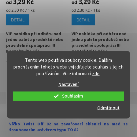
3,29 Kč
3,29 Kč
od
od
✅
Paletu za výhodnější cenu
Měrná
Měrná
od 2,30 Kč / 1 ks
od 2,30 Kč / 1 ks
objednejte
cena:
cena:
DETAIL
DETAIL
VIP nabídka při odběru nad
VIP nabídka při odběru nad
jednu paletu produktů nebo
jednu paletu produktů nebo
pravidelné spolupráci !!!
pravidelné spolupráci !!!
Kontaktujte nás :
Kontaktujte nás :
info@zavarovacisklo.cz
info@zavarovacisklo.cz
Tento web používá soubory cookie. Dalším
1
700
1
700
procházením tohoto webu vyjadřujete souhlas s jejich
✅
Víčko na sklenici s uzávěrem
✅
Víčko na sklenici s uzávěrem
používáním.. Více informací
zde
.
typu Twist Off 82
typu Twist Off 82
ZOBRAZIT VŠECHNY PODOBNÉ PRODUKTY
Nastavení
✅ Šroubovací víčko pro snadné
✅ Šroubovací víčko pro snadné
otevření sklenice
otevření sklenice
Souhlasím
Popis
Hodnocení
✅ Různé varianty víček TO 82
✅ Různé varianty víček TO 82
Odmítnout
objednejte
ZDE
objednejte
ZDE
Detailní popis produktu
✅ Pro výhodnější cenu kupte
✅ Pro výhodnější cenu kupte
Víčko Twist Off 82 na zavařovací sklenici na med se
celý karton
celý karton
šroubovacím uzávěrem typu TO 82