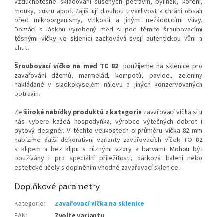
vzduchotěsné skladování sušených potravin, bylinek, koření,
mouky, cukru apod. Zajišťují dlouhou trvanlivost a chrání obsah
před mikroorganismy, vlhkostí a jinými nežádoucími vlivy.
Domácí s láskou vyrobený med si pod těmito šroubovacími
těsnými víčky ve sklenici zachovává svojí autentickou vůni a
chuť.
Šroubovací víčko na med TO 82
použijeme na sklenice pro
zavařování džemů, marmelád, kompotů, povidel, zeleniny
nakládané v sladkokyselém nálevu a jiných konzervovaných
potravin.
Ze
široké nabídky produktů z kategorie
zavařovací víčka si u
nás vybere každá hospodyňka, výrobce výtečných dobrot i
bytový designér.
V těchto velikostech o průměru víčka 82 mm
nabízíme další dekorativní varianty zavařovacích víček TO 82
s klipem a bez klipu s různými vzory a barvami. Mohou být
používány i pro speciální příležitosti, dárková balení nebo
estetické účely s doplněním vhodné zavařovací sklenice.
Doplňkové parametry
Kategorie
:
Zavařovací víčka na sklenice
EAN
:
Zvolte variantu