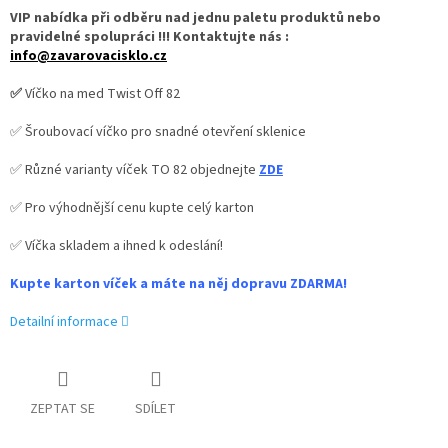
VIP nabídka při odběru nad jednu paletu produktů nebo
pravidelné spolupráci !!! Kontaktujte nás :
info@zavarovacisklo.cz
✅
Víčko na med Twist Off 82
✅ Šroubovací víčko pro snadné otevření sklenice
✅ Různé varianty víček TO 82 objednejte
ZDE
✅ Pro výhodnější cenu kupte celý karton
✅ Víčka skladem a ihned k odeslání!
Kupte karton víček a máte na něj dopravu ZDARMA!
Detailní informace
ZEPTAT SE
SDÍLET