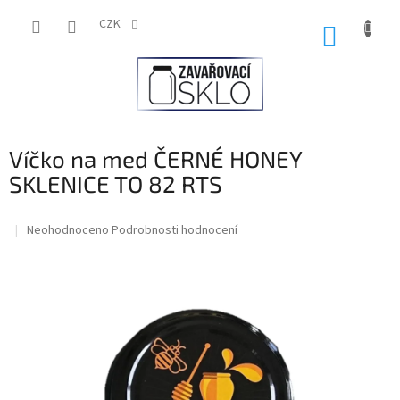
Přejít
na
CZK
NÁKUP
obsah
KOŠÍK
Víčko na med ČERNÉ HONEY
SKLENICE TO 82 RTS
Průměrné
Neohodnoceno
Podrobnosti hodnocení
hodnocení
produktu
je
0,0
z
5
hvězdiček.