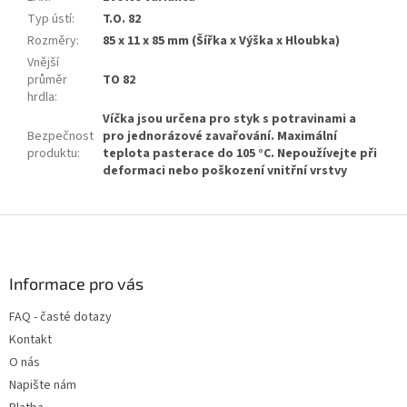
Typ ústí
:
T.O. 82
Rozměry
:
85 x 11 x 85 mm (Šířka x Výška x Hloubka)
Vnější
průměr
TO 82
hrdla
:
Víčka jsou určena pro styk s potravinami a
Bezpečnost
pro jednorázové zavařování. Maximální
produktu
:
teplota pasterace do 105 °C. Nepoužívejte při
deformaci nebo poškození vnitřní vrstvy
Z
á
p
a
Informace pro vás
t
FAQ - časté dotazy
í
Kontakt
O nás
Napište nám