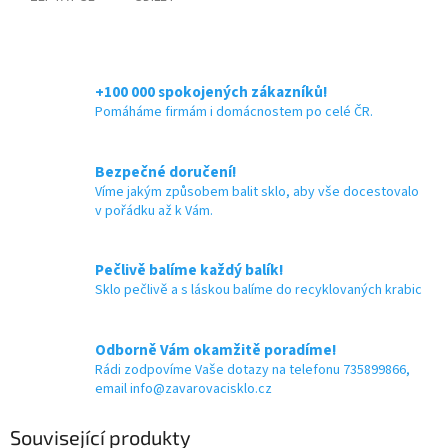
+100 000 spokojených zákazníků!
Pomáháme firmám i domácnostem po celé ČR.
Bezpečné doručení!
Víme jakým způsobem balit sklo, aby vše docestovalo
v pořádku až k Vám.
Pečlivě balíme každý balík!
Sklo pečlivě a s láskou balíme do recyklovaných krabic
Odborně Vám okamžitě poradíme!
Rádi zodpovíme Vaše dotazy na telefonu 735899866,
email info@zavarovacisklo.cz
Související produkty