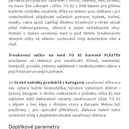
perfektní pro přípravu zavařenin z ovoce, zeleniny, hub, na med,
na maso (lze zakoupit i víčko TO 82 s RSB klipem pro přímou
kontrolu výsledku zavaření)
.
Víčka na sklenici jsou oblíbená i pro
vzduchotěsné skladování sušených potravin, bylinek, koření,
mouky, cukru apod. Zajišťují dlouhou trvanlivost a chrání obsah
před mikroorganismy, vlhkostí a jinými nežádoucími vlivy.
Domácí s láskou vyrobený med si pod těmito šroubovacími
těsnými víčky ve sklenici zachovává svojí autentickou vůni a
chuť.
Šroubovací váčko na med TO 82 barevná PLÁSTEV
použijeme na sklenice pro zavařování džemů, marmelád,
kompotů, povidel, zeleniny nakládané v sladkokyselém nálevu a
jiných konzervovaných potravin.
Ze
široké nabídky produktů z kategorie
zavařovací víčka si u
nás vybere každá hospodyňka, výrobce výtečných dobrot i
bytový designér.
V těchto velikostech o průměru víčka 82 mm
nabízíme další dekorativní varianty zavařovacích víček TO 82
s klipem a bez klipu s různými vzory a barvami. Mohou být
používány i pro speciální příležitosti, dárková balení nebo
estetické účely s doplněním vhodné zavařovací sklenice.
Doplňkové parametry