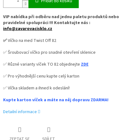
Přidat do košíku
VIP nabídka při odběru nad jednu paletu produktů nebo
pravidelné spolupráci !!! Kontaktujte nás :
info@zavarovacisklo.cz
✅
Víčko na med Twist Off 82
✅ Šroubovací víčko pro snadné otevření sklenice
✅ Různé varianty víček TO 82 objednejte
ZDE
✅ Pro výhodnější cenu kupte celý karton
✅ Víčka skladem a ihned k odeslání!
Kupte karton víček a máte na něj dopravu ZDARMA!
Detailní informace
ZEPTAT SE
SDÍLET