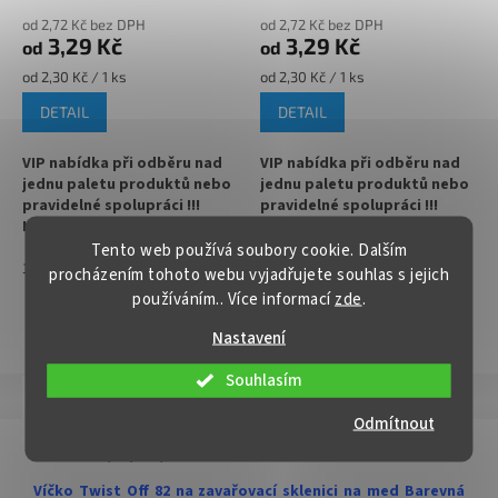
ovoce nebo zeleninu
od 2,72 Kč bez DPH
od 2,72 Kč bez DPH
3,29 Kč
3,29 Kč
od
od
✅
Paletu za výhodnější cenu
Měrná
Měrná
od 2,30 Kč / 1 ks
od 2,30 Kč / 1 ks
objednejte
cena:
cena:
DETAIL
DETAIL
VIP nabídka při odběru nad
VIP nabídka při odběru nad
jednu paletu produktů nebo
jednu paletu produktů nebo
pravidelné spolupráci !!!
pravidelné spolupráci !!!
Kontaktujte nás :
Kontaktujte nás :
info@zavarovacisklo.cz
info@zavarovacisklo.cz
Tento web používá soubory cookie. Dalším
1
700
1
700
procházením tohoto webu vyjadřujete souhlas s jejich
✅
Víčko na sklenici s uzávěrem
✅
Víčko na sklenici s uzávěrem
používáním.. Více informací
zde
.
typu Twist Off 82
typu Twist Off 82
ZOBRAZIT VŠECHNY PODOBNÉ PRODUKTY
Nastavení
✅ Šroubovací víčko pro snadné
✅ Šroubovací víčko pro snadné
otevření sklenice
otevření sklenice
Souhlasím
Popis
Hodnocení
✅ Různé varianty víček TO 82
✅ Různé varianty víček TO 82
Odmítnout
objednejte
ZDE
objednejte
ZDE
Detailní popis produktu
✅ Pro výhodnější cenu kupte
✅ Pro výhodnější cenu kupte
Víčko Twist Off 82 na zavařovací sklenici na med Barevná