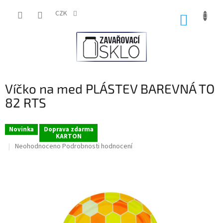
Přejít
na
CZK
NÁKUP
obsah
KOŠÍK
Víčko na med PLÁSTEV BAREVNÁ TO
82 RTS
Novinka
Doprava zdarma
KARTON
Průměrné
Neohodnoceno
Podrobnosti hodnocení
hodnocení
produktu
je
0,0
z
5
hvězdiček.