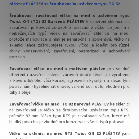
celý karton
celý karton
plástev PLÁSTEV se šroubovacím uzávěrem typu TO 82
✅ Víčka skladem a ihned k
✅ Víčka skladem a ihned k
Šroubovací zavařovací víčko na med s uzávěrem typu
odeslání!
odeslání!
Twist Off (TO) 82 Barevná PLÁSTEV
k uzavření sklenice na
zavařování je kovové zdravotně nezávadné víčko. Je jedním z
Kupte karton víček a máte
Kupte karton víček 700 ks a
nejběžnějších typů víček na zavařovací sklenice na med,
na něj dopravu ZDARMA!
máte na něj dopravu
protože manipulace s nimi je nenáročná a spolehlivá. Víčko na
ZDARMA!
sklenici lehce zašroubujete rukou. Víčko je ideální pro různé
druhy konzervování, zavařování, pasterizaci a uchovávání
potravin.
Zavařovací víčko na med s motivem plástve
pro snadné
otevření i uzavření sklenic zároveň dobře těsní. Je
vyrobeno
z kovu odolného vůči korozi, agresivním kyselým a zásaditým
potravinám - kyselině citronové, vařené soli, octu, vhodné i pro
tuky a oleje.
Zavařovací víčko na med TO 82 Barevná PLÁSTEV
ke sklenici
na zavařování je víčko se šroubovacím uzávěrem typu RTS,
průměr: 82 mm. Víčko typu RTS je zavařovací víčko, které má
hladký povrch a je vhodné pro konzervaci všech typů potravin.
Víčko na sklenici na med RTS Twist Off 82 PLÁSTEV
jsou