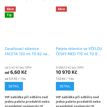
Akce
Akce
Tip
Zavařovací sklenice
Paleta sklenice se VČELOU
FACETA 720 ml TO 82 na
ČESKÝ MED 770 ml TO 82
med
na med
od 5,45 Kč bez DPH
9 066,12 Kč bez DPH
6,60 Kč
10 970 Kč
od
Měrná
Měrná
od 5,11 Kč / 1 ks
7,53 Kč / 1 ks
cena:
cena:
DETAIL
DETAIL
VIP nabídka při odběru nad
VIP nabídka při odběru nad
jednu paletu produktů nebo
jednu paletu produktů nebo
pravidelné spolupráci !!!
pravidelné spolupráci !!!