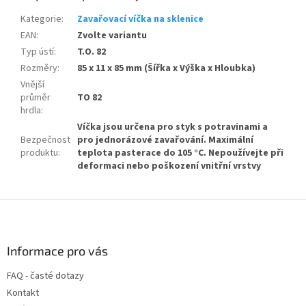
Kategorie
:
Zavařovací víčka na sklenice
EAN
:
Zvolte variantu
Typ ústí
:
T.O. 82
Rozměry
:
85 x 11 x 85 mm (Šířka x Výška x Hloubka)
Vnější
průměr
TO 82
hrdla
:
Víčka jsou určena pro styk s potravinami a
Bezpečnost
pro jednorázové zavařování. Maximální
produktu
:
teplota pasterace do 105 °C. Nepoužívejte při
deformaci nebo poškození vnitřní vrstvy
Z
á
p
a
Informace pro vás
t
FAQ - časté dotazy
í
Kontakt