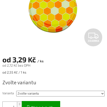
Z
ZDARMA
D
A
od
3,29 Kč
/ ks
R
od
2,72 Kč
bez DPH
Měrná
od 2,55 Kč / 1 ks
M
cena:
Zvolte variantu
A
Varianta