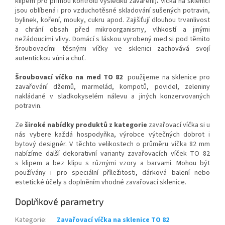
klipem pro přímou kontrolu výsledku zavaření)
.
Víčka na sklenici
jsou oblíbená i pro vzduchotěsné skladování sušených potravin,
bylinek, koření, mouky, cukru apod. Zajišťují dlouhou trvanlivost
a chrání obsah před mikroorganismy, vlhkostí a jinými
nežádoucími vlivy.
Domácí s láskou vyrobený med si pod těmito
šroubovacími těsnými víčky ve sklenici zachovává svojí
autentickou vůni a chuť.
Šroubovací víčko na med TO 82
použijeme na sklenice pro
zavařování džemů, marmelád, kompotů, povidel, zeleniny
nakládané v sladkokyselém nálevu a jiných konzervovaných
potravin.
Ze
široké nabídky produktů z kategorie
zavařovací víčka si u
nás vybere každá hospodyňka, výrobce výtečných dobrot i
bytový designér.
V těchto velikostech o průměru víčka 82 mm
nabízíme další dekorativní varianty zavařovacích víček TO 82
s klipem a bez klipu s různými vzory a barvami. Mohou být
používány i pro speciální příležitosti, dárková balení nebo
estetické účely s doplněním vhodné zavařovací sklenice.
Doplňkové parametry
Kategorie
:
Zavařovací víčka na sklenice TO 82