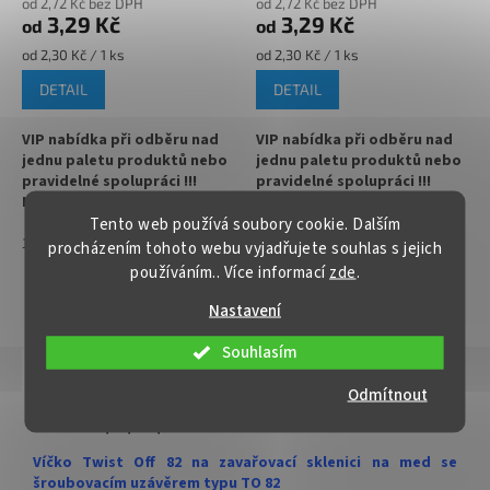
od 2,72 Kč bez DPH
od 2,72 Kč bez DPH
3,29 Kč
3,29 Kč
od
od
✅
Paletu za výhodnější cenu
Měrná
Měrná
od 2,30 Kč / 1 ks
od 2,30 Kč / 1 ks
objednejte
cena:
cena:
DETAIL
DETAIL
VIP nabídka při odběru nad
VIP nabídka při odběru nad
jednu paletu produktů nebo
jednu paletu produktů nebo
pravidelné spolupráci !!!
pravidelné spolupráci !!!
Kontaktujte nás :
Kontaktujte nás :
Tento web používá soubory cookie. Dalším
info@zavarovacisklo.cz
info@zavarovacisklo.cz
1
700
1
700
procházením tohoto webu vyjadřujete souhlas s jejich
✅
Víčko na sklenici s uzávěrem
✅
Víčko na sklenici s uzávěrem
používáním.. Více informací
zde
.
typu Twist Off 82
typu Twist Off 82
ZOBRAZIT VŠECHNY PODOBNÉ PRODUKTY
Nastavení
✅ Šroubovací víčko pro snadné
✅ Šroubovací víčko pro snadné
otevření sklenice
otevření sklenice
Souhlasím
Popis
Hodnocení
✅ Různé varianty víček TO 82
✅ Různé varianty víček TO 82
Odmítnout
objednejte
ZDE
objednejte
ZDE
Detailní popis produktu
✅ Pro výhodnější cenu kupte
✅ Pro výhodnější cenu kupte
Víčko Twist Off 82 na zavařovací sklenici na med se
celý karton
celý karton
šroubovacím uzávěrem typu TO 82