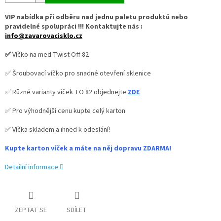
VIP nabídka při odběru nad jednu paletu produktů nebo
pravidelné spolupráci !!! Kontaktujte nás :
info@zavarovacisklo.cz
✅
Víčko na med Twist Off 82
✅ Šroubovací víčko pro snadné otevření sklenice
✅ Různé varianty víček TO 82 objednejte
ZDE
✅ Pro výhodnější cenu kupte celý karton
✅ Víčka skladem a ihned k odeslání!
Kupte karton víček a máte na něj dopravu ZDARMA!
Detailní informace
ZEPTAT SE
SDÍLET