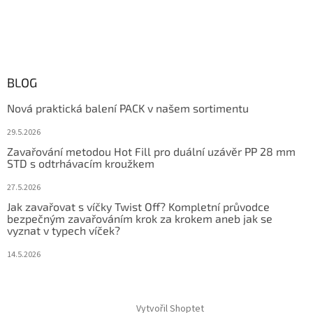
BLOG
Nová praktická balení PACK v našem sortimentu
29.5.2026
Zavařování metodou Hot Fill pro duální uzávěr PP 28 mm
STD s odtrhávacím kroužkem
27.5.2026
Jak zavařovat s víčky Twist Off? Kompletní průvodce
bezpečným zavařováním krok za krokem aneb jak se
vyznat v typech víček?
14.5.2026
Vytvořil Shoptet