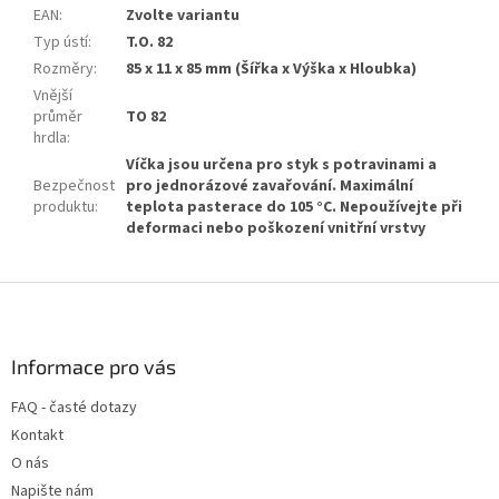
EAN
:
Zvolte variantu
Typ ústí
:
T.O. 82
Rozměry
:
85 x 11 x 85 mm (Šířka x Výška x Hloubka)
Vnější
průměr
TO 82
hrdla
:
Víčka jsou určena pro styk s potravinami a
Bezpečnost
pro jednorázové zavařování. Maximální
produktu
:
teplota pasterace do 105 °C. Nepoužívejte při
deformaci nebo poškození vnitřní vrstvy
Z
á
p
a
Informace pro vás
t
FAQ - časté dotazy
í
Kontakt
O nás
Napište nám