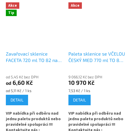
Akce
Akce
Tip
Zavařovací sklenice
Paleta sklenice se VČELOU
FACETA 720 ml TO 82 na
ČESKÝ MED 770 ml TO 82
med
na med
od 5,45 Kč bez DPH
9 066,12 Kč bez DPH
6,60 Kč
10 970 Kč
od
Měrná
Měrná
od 5,11 Kč / 1 ks
7,53 Kč / 1 ks
cena:
cena:
DETAIL
DETAIL
VIP nabídka při odběru nad
VIP nabídka při odběru nad
jednu paletu produktů nebo
jednu paletu produktů nebo
pravidelné spolupráci !!!
pravidelné spolupráci !!!
Kontaktujte nás :
Kontaktujte nás :