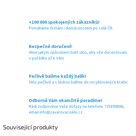
+100 000 spokojených zákazníků!
Pomáháme firmám i domácnostem po celé ČR.
Bezpečné doručení!
Víme jakým způsobem balit sklo, aby vše docestovalo
v pořádku až k Vám.
Pečlivě balíme každý balík!
Sklo pečlivě a s láskou balíme do recyklovaných krabic
Odborně Vám okamžitě poradíme!
Rádi zodpovíme Vaše dotazy na telefonu 735899866,
email info@zavarovacisklo.cz
Související produkty