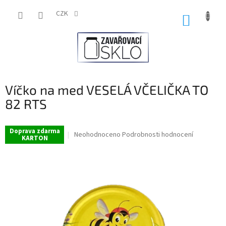
Přejít
na
CZK
NÁKUP
obsah
KOŠÍK
Víčko na med VESELÁ VČELIČKA TO
82 RTS
Doprava zdarma
Průměrné
Neohodnoceno
Podrobnosti hodnocení
KARTON
hodnocení
produktu
je
0,0
z
5
hvězdiček.