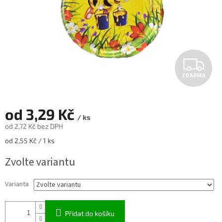
Z
ZDARMA
D
A
od
3,29 Kč
/ ks
R
od
2,72 Kč
bez DPH
Měrná
od 2,55 Kč / 1 ks
M
cena:
Zvolte variantu
A
Varianta
Přidat do košíku