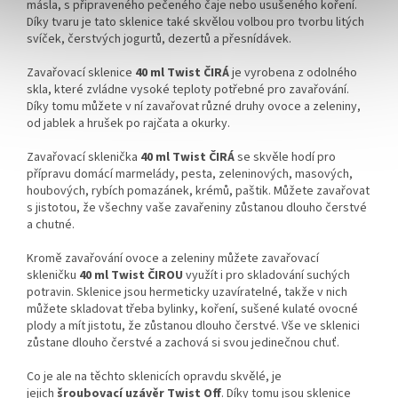
másla, s připraveného pečeného čaje nebo usušeného koření.
Díky tvaru je tato sklenice také skvělou volbou pro tvorbu litých
svíček, čerstvých jogurtů, dezertů a přesnídávek.
Zavařovací sklenice
40 ml Twist ČIRÁ
je vyrobena z odolného
skla, které zvládne vysoké teploty potřebné pro zavařování.
Díky tomu můžete v ní zavařovat různé druhy ovoce a zeleniny,
od jablek a hrušek po rajčata a okurky.
Zavařovací sklenička
40 ml Twist ČIRÁ
se skvěle hodí pro
přípravu domácí marmelády, pesta, zeleninových, masových,
houbových, rybích pomazánek, krémů, paštik. Můžete zavařovat
s jistotou, že všechny vaše zavařeniny zůstanou dlouho čerstvé
a chutné.
Kromě zavařování ovoce a zeleniny můžete zavařovací
skleničku
40 ml Twist ČIROU
využít i pro skladování suchých
potravin. Sklenice jsou hermeticky uzavíratelné, takže v nich
můžete skladovat třeba bylinky, koření, sušené kulaté ovocné
plody a mít jistotu, že zůstanou dlouho čerstvé.
Vše ve sklenici
zůstane dlouho čerstvé a zachová si svou jedinečnou chuť.
Co je ale na těchto sklenicích opravdu skvělé, je
jejich
šroubovací uzávěr Twist Off
. Díky tomu jsou sklenice