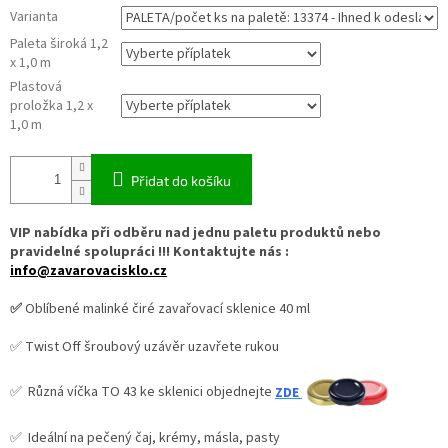
Varianta
Paleta široká 1,2
x 1,0 m
Plastová
proložka 1,2 x
1,0 m
Přidat do košíku
VIP nabídka při odběru nad jednu paletu produktů nebo
pravidelné spolupráci !!! Kontaktujte nás :
info@zavarovacisklo.cz
✅
Oblíbené malinké čiré zavařovací sklenice 40 ml
✅ Twist Off šroubový uzávěr uzavřete rukou
✅ Různá víčka TO 43 ke sklenici objednejte
ZDE
✅ Ideální na pečený čaj, krémy, másla, pasty