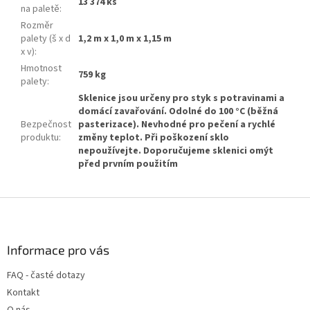
13 374 ks
na paletě
:
Rozměr
palety (š x d
1,2 m x 1,0 m x 1,15 m
x v)
:
Hmotnost
759 kg
palety
:
Sklenice jsou určeny pro styk s potravinami a
domácí zavařování. Odolné do 100 °C (běžná
Bezpečnost
pasterizace). Nevhodné pro pečení a rychlé
produktu
:
změny teplot. Při poškození sklo
nepoužívejte. Doporučujeme sklenici omýt
před prvním použitím
Z
á
p
a
Informace pro vás
t
FAQ - časté dotazy
í
Kontakt
O nás