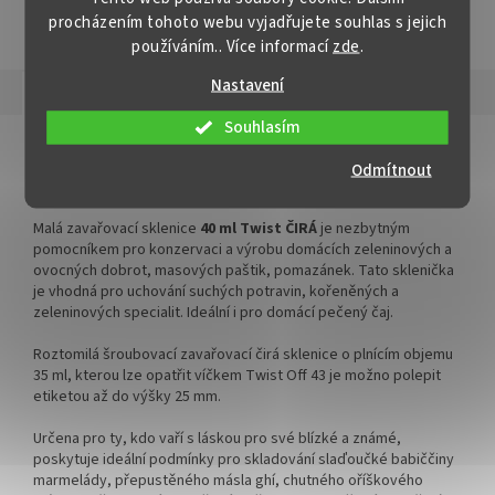
procházením tohoto webu vyjadřujete souhlas s jejich
✅
Vysoká sklenice s rovnou
✅
Široké nižší zavařovací
ZOBRAZIT VŠECHNY PODOBNÉ PRODUKTY
používáním.. Více informací
zde
.
vnitřní hranou 277 ml
sklenice 262 ml
Nastavení
✅ Twist Off šroubový uzávěr
✅ Twist Off šroubový uzávěr
Popis
Hodnocení
uzavřete rukou
uzavřete rukou
Souhlasím
Detailní popis produktu
✅ Různá víčka TO 66 ke sklenici
✅ Různá víčka TO 82 ke sklenici
Odmítnout
objednejte
ZDE
Paleta sklenic na zavařování 40 ml ČIRÁ bez víček
objednejte
ZDE
✅ Ideální na omáčky, lančmít,
Malá zavařovací sklenice
4
0 ml Twist ČIRÁ
je nezbytným
✅ Ideální na domácí omáčky,
džemy, paštiky
pomocníkem pro konzervaci a výrobu domácích zeleninových a
polévky, krémy
ovocných dobrot, masových paštik, pomazánek. Tato sklenička
✅ Paleta skladem a ihned k
je vhodná pro uchování suchých potravin, kořeněných a
✅ Paleta skladem a ihned k
odeslání!
zeleninových specialit. Ideální i pro domácí pečený čaj.
odeslání!
Roztomilá šroubovací zavařovací čirá sklenice o plnícím objemu
35 ml, kterou lze opatřit víčkem Twist Off 43 je možno polepit
etiketou až do výšky 25 mm.
Určena pro ty, kdo vaří s láskou pro své blízké a známé,
poskytuje ideální podmínky pro skladování slaďoučké babiččiny
marmelády, přepustěného másla ghí, chutného oříškového