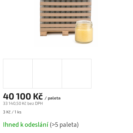
40 100 Kč
/ paleta
33 140,50 Kč
bez DPH
Měrná
3 Kč / 1 ks
cena:
Ihned k odeslání
(>5 paleta)