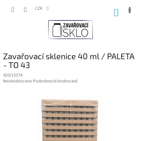
Přejít
na
CZK
NÁKUP
obsah
KOŠÍK
Zavařovací sklenice 40 ml / PALETA
- TO 43
420/13374
Průměrné
Neohodnoceno
Podrobnosti hodnocení
hodnocení
produktu
je
0,0
z
5
hvězdiček.