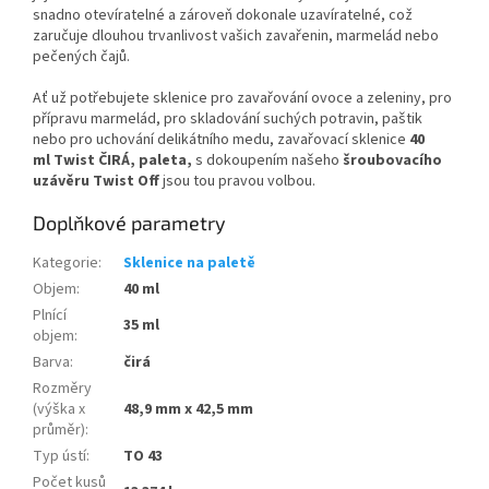
snadno otevíratelné a zároveň dokonale uzavíratelné, což
zaručuje dlouhou trvanlivost vašich zavařenin, marmelád nebo
pečených čajů.
Ať už potřebujete sklenice pro zavařování ovoce a zeleniny, pro
přípravu marmelád, pro skladování suchých potravin, paštik
nebo pro uchování delikátního medu, zavařovací sklenice
40
ml Twist ČIRÁ, paleta,
s dokoupením našeho
šroubovacího
uzávěru Twist Off
jsou tou pravou volbou.
Doplňkové parametry
Kategorie
:
Sklenice na paletě
Objem
:
40 ml
Plnící
35 ml
objem
:
Barva
:
čirá
Rozměry
(výška x
48,9 mm x 42,5 mm
průměr)
:
Typ ústí
:
TO 43
Počet kusů