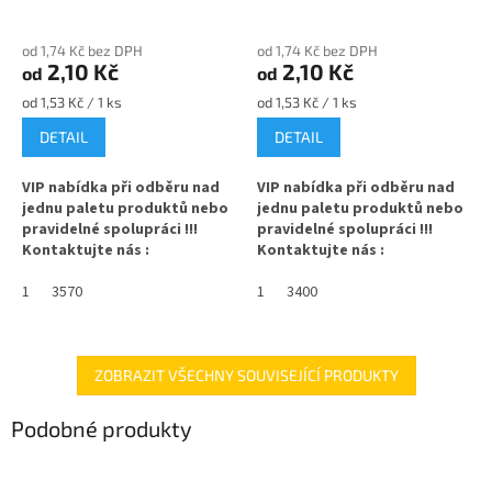
105°C)
od 1,74 Kč bez DPH
od 1,74 Kč bez DPH
2,10 Kč
2,10 Kč
od
od
Měrná
Měrná
od 1,53 Kč / 1 ks
od 1,53 Kč / 1 ks
cena:
cena:
DETAIL
DETAIL
VIP nabídka při odběru nad
VIP nabídka při odběru nad
jednu paletu produktů nebo
jednu paletu produktů nebo
pravidelné spolupráci !!!
pravidelné spolupráci !!!
Kontaktujte nás :
Kontaktujte nás :
info@zavarovacisklo.cz
info@zavarovacisklo.cz
1
3570
1
3400
✅
Víčko na sklenici s uzávěrem
✅
Víčko na sklenici s uzávěrem
typu Twist Off 43
typu Twist Off 43
✅ Šroubovací víčko pro snadné
✅ Šroubovací víčko pro snadné
ZOBRAZIT VŠECHNY SOUVISEJÍCÍ PRODUKTY
otevření sklenice
otevření sklenice
Podobné produkty
✅ Různé varianty víček TO 43
✅ Různé varianty víček TO 43
objednejte
ZDE
objednejte
ZDE