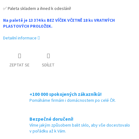
✅ Paleta skladem a ihned k odeslání!
Na paletě je 13 374 ks BEZ VÍČEK VČETNĚ 18 ks VRATNÝCH
PLASTOVÝCH PROLOŽEK.
Detailní informace
ZEPTAT SE
SDÍLET
+100 000 spokojených zákazníků!
Pomáháme firmám i domácnostem po celé ČR.
Bezpečné doručení!
Víme jakým způsobem balit sklo, aby vše docestovalo
v pořádku až k Vám.