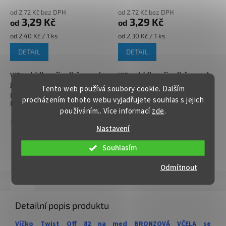
ovoce nebo zeleninu
✅
Paletu za výhodnější cenu
od 2,72 Kč bez DPH
od 2,72 Kč bez DPH
3,29 Kč
3,29 Kč
od
od
✅
Paletu za výhodnější cenu
objednejte
ZDE
Měrná
Měrná
od 2,40 Kč / 1 ks
od 2,30 Kč / 1 ks
objednejte
cena:
cena:
DETAIL
DETAIL
VIP nabídka při odběru nad
VIP nabídka při odběru nad
jednu paletu produktů nebo
jednu paletu produktů nebo
Tento web používá soubory cookie. Dalším
pravidelné spolupráci !!!
pravidelné spolupráci !!!
procházením tohoto webu vyjadřujete souhlas s jejich
Kontaktujte nás :
Kontaktujte nás :
používáním.. Více informací
zde
.
info@zavarovacisklo.cz
info@zavarovacisklo.cz
1
700
1
700
Nastavení
✅
Víčko na sklenici s uzávěrem
✅
Víčko na sklenici s uzávěrem
typu Twist Off 82
typu Twist Off 82
Souhlasím
ZOBRAZIT VŠECHNY PODOBNÉ PRODUKTY
✅ Šroubovací víčko pro snadné
✅ Šroubovací víčko pro snadné
Odmítnout
otevření sklenice
otevření sklenice
Popis
Hodnocení
✅ Různé varianty víček TO 82
✅ Různé varianty víček TO 82
objednejte
ZDE
objednejte
ZDE
Detailní popis produktu
✅ Pro výhodnější cenu kupte
✅ Pro výhodnější cenu kupte
Víčko Twist Off 82 na med BRONZOVÁ VČELA se