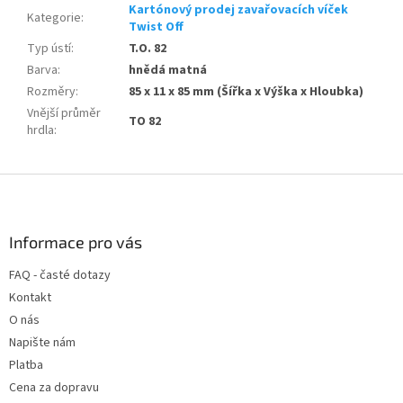
Kartónový prodej zavařovacích víček
Kategorie
:
Twist Off
Typ ústí
:
T.O. 82
Barva
:
hnědá matná
Rozměry
:
85 x 11 x 85 mm (Šířka x Výška x Hloubka)
Vnější průměr
TO 82
hrdla
:
Z
á
p
a
Informace pro vás
t
FAQ - časté dotazy
í
Kontakt
O nás
Napište nám
Platba
Cena za dopravu