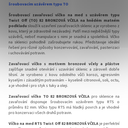
celý karton
celý karton
šroubovacím uzávěrem typu TO
✅ Víčka skladem a ihned k
✅ Víčka skladem a ihned k
Šroubovací zavařovací víčko na med s uzávěrem typu
odeslání!
odeslání!
Twist Off (TO) 82 BRONZOVÁ VČELA na hnědém matném
podkladu
slouží k uzavření zavařovacích sklenic a je vyrobeno z
Kupte karton víček a máte
Kupte karton víček a máte
kovu, který je zdravotně nezávadný. Patří mezi nejběžnější typy
na něj dopravu ZDARMA!
na něj dopravu ZDARMA!
uzávěrů, neboť manipulace s nimi je snadná a spolehlivá. Víčko
na sklenici pohodlně zašroubujete rukou. Představuje ideální
řešení pro různé způsoby konzervování, zavařování, pasterizaci
i uchovávání potravin.
Zavařovací víčko s motivem bronzové včely a plástve
zajišťuje snadné otevírání i uzavírání sklenic a zároveň dobře
těsní. Je
vyrobeno z kovu odolného vůči korozi, agresivním
kyselým i zásaditým potravinám – kyselině citronové, soli, octu,
a je vhodné i pro styk s tuky a oleji.
Zavařovací víčko TO 82 BRONZOVÁ VČELA
pro sklenice na
zavařování disponuje šroubovacím uzávěrem typu RTS o
průměru 82 mm. Víčko typu RTS má hladký povrch a je vhodné
pro konzervaci všech druhů potravin.
Víčko na med RTS Twist Off 82 BRONZOVÁ VČELA
je perfektní