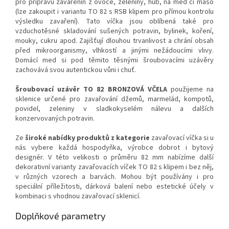
pro přípravu zavařenin z ovoce, zeleniny, hub, na med či maso
(lze zakoupit i variantu TO 82 s RSB klipem pro přímou kontrolu
výsledku zavaření). Tato víčka jsou oblíbená také pro
vzduchotěsné skladování sušených potravin, bylinek, koření,
mouky, cukru apod. Zajišťují dlouhou trvanlivost a chrání obsah
před mikroorganismy, vlhkostí a jinými nežádoucími vlivy.
Domácí med si pod těmito těsnými šroubovacími uzávěry
zachovává svou autentickou vůni i chuť.
Šroubovací uzávěr TO 82 BRONZOVÁ VČELA
použijeme na
sklenice určené pro zavařování džemů, marmelád, kompotů,
povidel, zeleniny v sladkokyselém nálevu a dalších
konzervovaných potravin.
Ze
široké nabídky produktů z kategorie
zavařovací víčka si u
nás vybere každá hospodyňka, výrobce dobrot i bytový
designér.
V této velikosti o průměru 82 mm nabízíme další
dekorativní varianty zavařovacích víček TO 82
s klipem i bez něj,
v různých vzorech a barvách. Mohou být používány i pro
speciální příležitosti, dárková balení nebo estetické účely v
kombinaci s vhodnou zavařovací sklenicí.
Doplňkové parametry