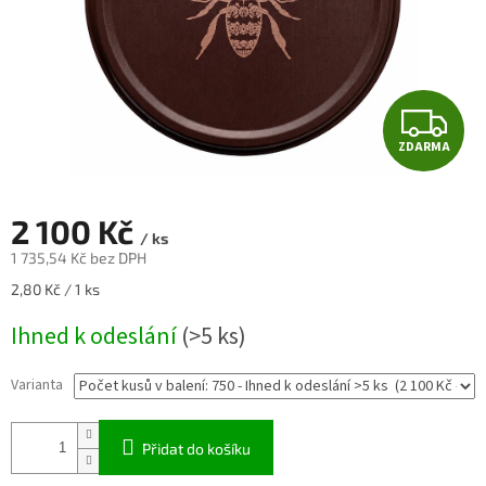
Z
ZDARMA
D
A
2 100 Kč
/ ks
R
1 735,54 Kč bez DPH
Měrná
2,80 Kč / 1 ks
M
cena:
Ihned k odeslání
(>5 ks)
A
Varianta
Přidat do košíku