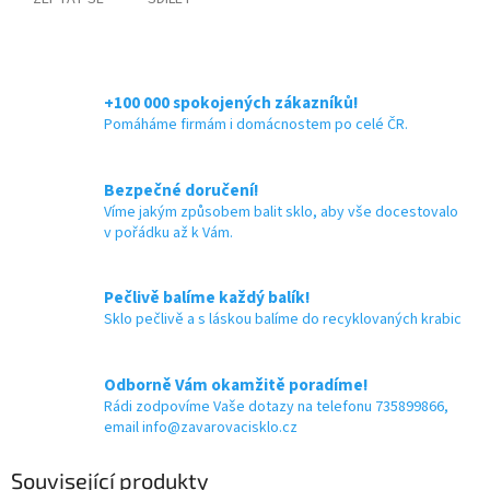
+100 000 spokojených zákazníků!
Pomáháme firmám i domácnostem po celé ČR.
Bezpečné doručení!
Víme jakým způsobem balit sklo, aby vše docestovalo
v pořádku až k Vám.
Pečlivě balíme každý balík!
Sklo pečlivě a s láskou balíme do recyklovaných krabic
Odborně Vám okamžitě poradíme!
Rádi zodpovíme Vaše dotazy na telefonu 735899866,
email info@zavarovacisklo.cz
Související produkty