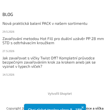
BLOG
Nová praktická balení PACK v našem sortimentu
29.5.2026
Zavařování metodou Hot Fill pro duální uzávěr PP 28 mm
STD s odtrhávacím kroužkem
27.5.2026
Jak zavařovat s víčky Twist Off? Kompletní průvodce
bezpečným zavařováním krok za krokem aneb jak se
vyznat v typech víček?
14.5.2026
Vytvořil Shoptet
×
Copyright 2026
zavarovacisklo.cz | Zavařovací sklenice a víčka
Chci získat trvalou slevu 5 - 18%​