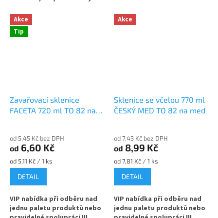
Akce
Akce
Tip
Zavařovací sklenice
Sklenice se včelou 770 ml
FACETA 720 ml TO 82 na
ČESKÝ MED TO 82 na med
med
od 5,45 Kč bez DPH
od 7,43 Kč bez DPH
6,60 Kč
8,99 Kč
od
od
Měrná
Měrná
od 5,11 Kč / 1 ks
od 7,81 Kč / 1 ks
cena:
cena:
DETAIL
DETAIL
VIP nabídka při odběru nad
VIP nabídka při odběru nad
jednu paletu produktů nebo
jednu paletu produktů nebo
pravidelné spolupráci !!!
pravidelné spolupráci !!!