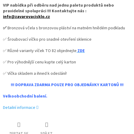
VIP nabídka při odběru nad jednu paletu produktů nebo
pravidelné spolupráci !!! Kontaktujte nás :
info@zavarovacisklo.cz
✅
Bronzová včela s bronzovou pláství na matném hnědém podkladu
✅ Šroubovací víčko pro snadné otevření sklenice
✅ Různé varianty víček TO 82 objednejte
ZDE
✅ Pro výhodnější cenu kupte celý karton
✅ Víčka skladem a ihned k odeslání!
!!! DOPRAVA ZDARMA POUZE PRO OBJEDNÁVKY KARTONŮ !!!
Velkoobchodní balení.
Detailní informace
ZEPTAT SE
SDÍLET