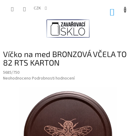
Přejít
na
CZK
NÁKUP
obsah
KOŠÍK
Víčko na med BRONZOVÁ VČELA TO
82 RTS KARTON
5685/750
Průměrné
Neohodnoceno
Podrobnosti hodnocení
hodnocení
produktu
je
0,0
z
5
hvězdiček.