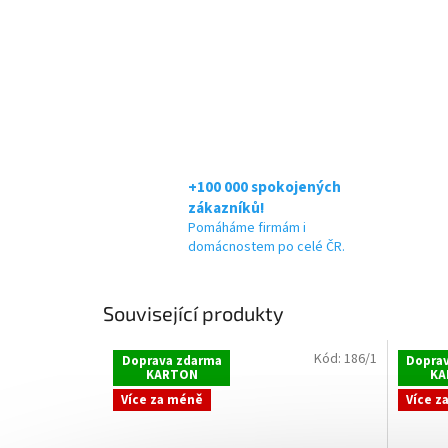
+100 000 spokojených
zákazníků!
Pomáháme firmám i
domácnostem po celé ČR.
Související produkty
Kód:
186/1
Doprava zdarma
Dopra
KARTON
KA
Více za méně
Více z