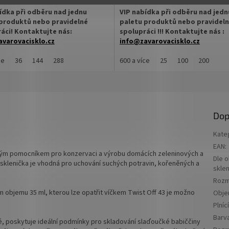
cena:
ídka při odběru nad jednu
VIP nabídka při odběru nad jedn
produktů nebo pravidelné
paletu produktů nebo pravidel
áci! Kontaktujte nás:
spolupráci !!! Kontaktujte nás :
varovacisklo.cz
info@zavarovacisklo.cz
cí sklenice 65 ml s uzávěrem Twist
ce
36
144
288
Zavařovací sklenice 85 ml Twist Of
600 a více
25
100
200
 vhodná pro med, krémy, masti nebo
vhodná pro med, krémy, masti neb
aj.
pečený čaj.
ovací sklenice o plnicím objemu 60
✅
Zavařovací sklenice menší velikos
Dop
✅ Twist Off šroubový uzávěr uzavř
Off šroubový uzávěr, který
rukou
Kate
e rukou
EAN
:
✅ Různá víčka TO 43 ke sklenici
ným pomocníkem pro konzervaci a výrobu domácích zeleninových a
víčka TO 43 ke sklenici
Dle 
objednejte
ZDE
klenička je vhodná pro uchování suchých potravin, kořeněných a
skle
jte
ZDE
.
Rozm
✅ Jako dělaná pro paštiky, džem, 
ím objemu 35 ml, kterou lze opatřit víčkem Twist Off 43 je možno
Obj
ní pro pečený čaj nebo ořechová
másla
Plníc
✅ Sklenice skladem a ihned k odesl
Barv
mé, poskytuje ideální podmínky pro skladování slaďoučké babiččiny
u za výhodnější cenu