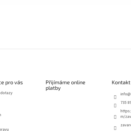
e pro vás
Přijímáme online
Kontakt
platby
 dotazy
info
@
735 8
https
m
m/zav
zavar
pravu