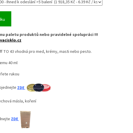
íku
nu paletu produktů nebo pravidelné spolupráci !!!
vacisklo.cz
Off TO 43 vhodná pro med, krémy, masti nebo pesto.
jemu 40 ml
vřete rukou
bjednejte
ZDE
echová másla, koření
dnejte
ZDE