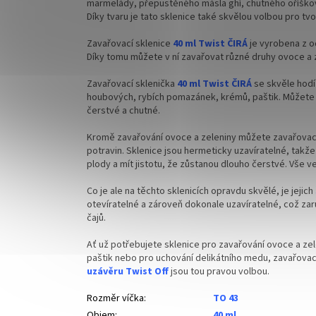
marmelády, přepustěného másla ghí, chutného oříško
Díky tvaru je tato sklenice také skvělou volbou pro tv
objedne
Zavařovací sklenice
40 ml Twist ČIRÁ
je vyrobena z o
Díky tomu můžete v ní zavařovat různé druhy ovoce a z
Zavařovací sklenička
40 ml Twist ČIRÁ
se skvěle hodí
houbových, rybích pomazánek, krémů, paštik. Můžete 
čerstvé a chutné.
Kromě zavařování ovoce a zeleniny můžete zavařovac
potravin. Sklenice jsou hermeticky uzavíratelné, takž
plody a mít jistotu, že zůstanou dlouho čerstvé.
Vše ve
Co je ale na těchto sklenicích opravdu skvělé, je jejich
otevíratelné a zároveň dokonale uzavíratelné, což za
čajů.
Ať už potřebujete sklenice pro zavařování ovoce a zel
paštik nebo pro uchování delikátního medu, zavařovac
uzávěru Twist Off
jsou tou pravou volbou.
Rozměr víčka
:
TO 43
Objem
:
40 ml