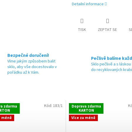
Detailní informace
TISK
ZEPTAT SE
S
Bezpečné doručení!
Pečlivě balíme každ
Víme jakým způsobem balit
Sklo pečlivě a s láskou
sklo, aby vše docestovalo v
do recyklovaných krab
pořádku až k Vám.
Kód:
183/1
K
va zdarma
Doprava zdarma
RTON
KARTON
a méně
Více za méně