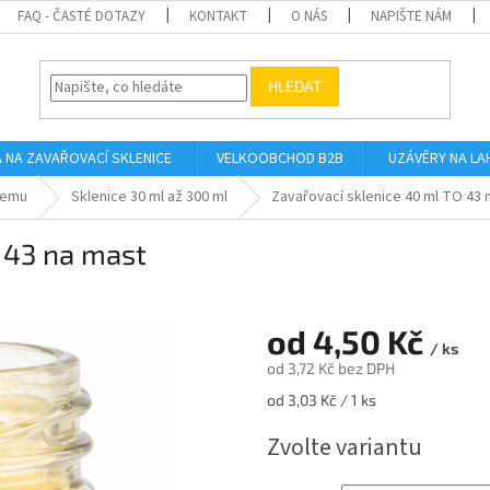
FAQ - ČASTÉ DOTAZY
KONTAKT
O NÁS
NAPIŠTE NÁM
HLEDAT
A NA ZAVAŘOVACÍ SKLENICE
VELKOOBCHOD B2B
UZÁVĚRY NA LA
jemu
Sklenice 30 ml až 300 ml
Zavařovací sklenice 40 ml TO 43 
 43 na mast
od
4,50 Kč
/ ks
od
3,72 Kč
bez DPH
Měrná
od 3,03 Kč / 1 ks
cena:
Zvolte variantu