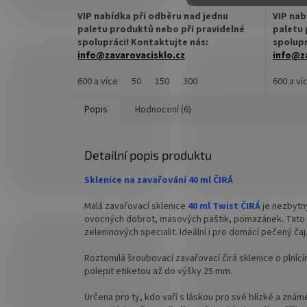
cena:
cena:
VIP nabídka při odběru nad jednu
VIP nab
paletu produktů nebo při pravidelné
paletu 
spolupráci! Kontaktujte nás:
spolupr
info@zavarovacisklo.cz
info@za
Zavařovací sklenice 30 ml TO 43 je vhodná
600 a více
50
150
300
Zavařova
600 a ví
pro plnění medem, kosmetickými krémy,
Off 43,
mastmi nebo pestem.
pečený č
Popis
Hodnocení (6)
✅ Zavařovací sklenice o malém objemu 30
✅
Zavař
ml
ml
Detailní popis produktu
✅ Snadné uzavření pomocí šroubového
✅ Twist 
Sklenice na zavařování 40 ml ČIRÁ
uzávěru Twist Off
uzavřet
Malá zavařovací sklenice
4
0 ml Twist ČIRÁ
je nezbyt
✅ Různá víčka TO 43 ke sklenici
✅ Různá 
ovocných dobrot, masových paštik, pomazánek. Tato s
objednejte
ZDE
objedne
zeleninových specialit. Ideální i pro domácí pečený čaj
Roztomilá šroubovací zavařovací čirá sklenice o plníc
✅ Ideální pro pečený čaj či léčivou mast
✅ Ideál
polepit etiketou až do výšky 25 mm.
másla
✅ Sklenice máme skladem a připravené
Určena pro ty, kdo vaří s láskou pro své blízké a zná
ihned k odeslání!
✅
Palet