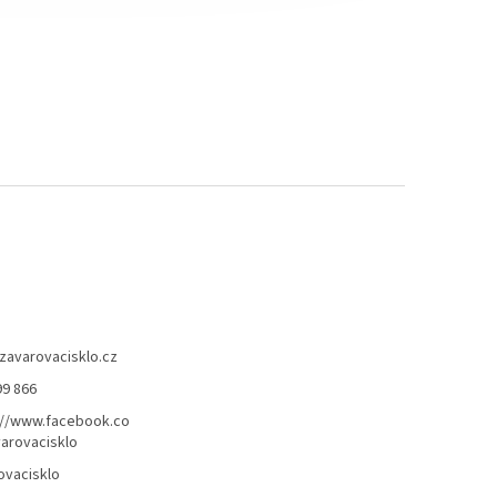
zavarovacisklo.cz
99 866
://www.facebook.co
arovacisklo
ovacisklo