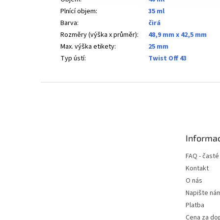
Plnící objem
:
35 ml
Barva
:
čirá
Rozměry (výška x průměr)
:
48,9 mm x 42,5 mm
Max. výška etikety
:
25 mm
Typ ústí
:
Twist Off 43
Z
á
p
a
t
Informac
í
FAQ - časté
Kontakt
O nás
Napište ná
Platba
Cena za do