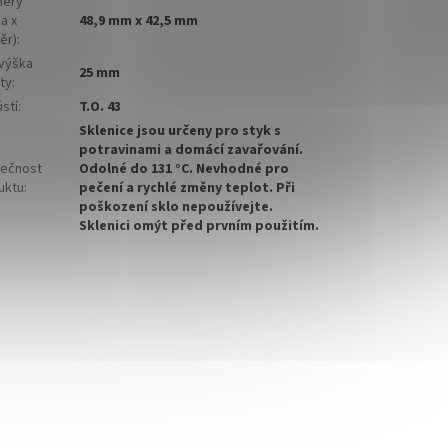
ěry
pomazánky
a x
48,9 mm x 42,5 mm
ěr)
:
✅
Paletu za výhodnější cenu
 výška
25 mm
ty
:
objednejte
ZDE
stí
:
T.O. 43
Sklenice jsou určeny pro styk s
potravinami a domácí zavařování.
ečnost
Odolné do 131 °C. Nevhodné pro
uktu
:
pečení a rychlé změny teplot. Při
poškození sklo nepoužívejte.
Sklenici omýt před prvním použitím.