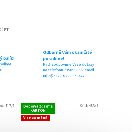
DÍLET
Odborně Vám okamžitě
ý balík!
poradíme!
 balíme
Rádi zodpovíme Vaše dotazy
ic
na telefonu 735899866, email
info@zavarovacisklo.cz
ód:
417/1
Kód:
483/1
Doprava zdarma
KARTON
Více za méně