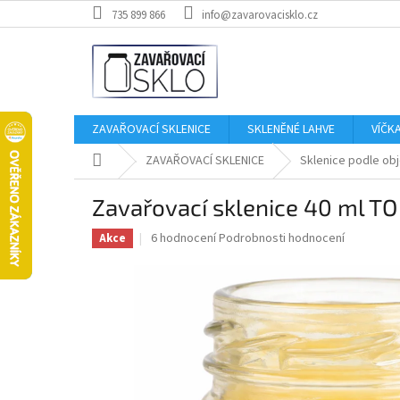
Přejít
735 899 866
info@zavarovacisklo.cz
na
obsah
ZAVAŘOVACÍ SKLENICE
SKLENĚNÉ LAHVE
VÍČK
Domů
ZAVAŘOVACÍ SKLENICE
Sklenice podle ob
Zavařovací sklenice 40 ml TO
Průměrné
6 hodnocení
Podrobnosti hodnocení
Akce
hodnocení
produktu
je
3,2
z
5
hvězdiček.