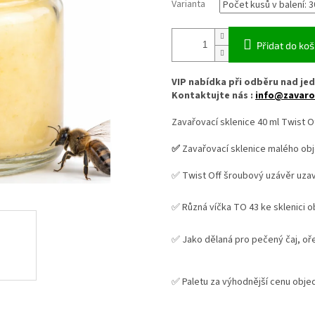
Varianta
Přidat do koš
VIP nabídka při odběru nad jed
Kontaktujte nás :
info@zavaro
Zavařovací sklenice 40 ml Twist 
✅
Zavařovací sklenice malého ob
✅ Twist Off šroubový uzávěr uza
✅ Různá víčka TO 43 ke sklenici o
✅ Jako dělaná pro pečený čaj, oř
✅
Paletu za výhodnější cenu obje