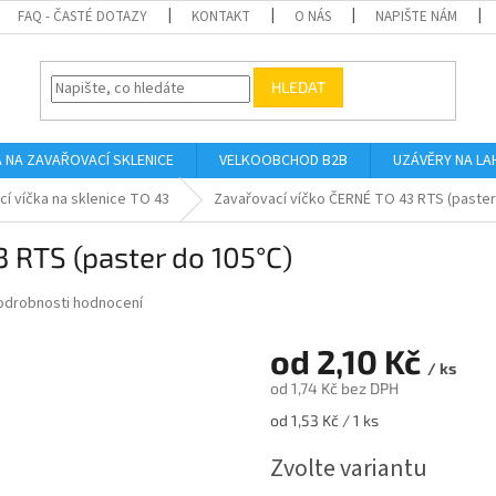
FAQ - ČASTÉ DOTAZY
KONTAKT
O NÁS
NAPIŠTE NÁM
HLEDAT
A NA ZAVAŘOVACÍ SKLENICE
VELKOOBCHOD B2B
UZÁVĚRY NA LA
í víčka na sklenice TO 43
Zavařovací víčko ČERNÉ TO 43 RTS (paster
 RTS (paster do 105°C)
odrobnosti hodnocení
od
2,10 Kč
/ ks
od
1,74 Kč
bez DPH
Měrná
od 1,53 Kč / 1 ks
cena:
Zvolte variantu