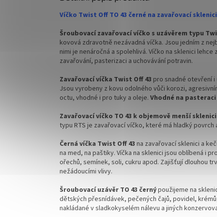
✅ Různé varianty víček TO 43 objednejte
✅ Různé 
ZDE
ZDE
Víčko Twist Off TO 43 černé na zavařovací skleni
✅ Pro výhodnější cenu kupte celý karton
✅ Pro vý
Šroubovací zavařovací víčko s uzávěrem typu Twi
kovová zdravotně nezávadná víčka. Jsou jedním z nejb
✅ Víčka skladem a ihned k odeslání!
✅ Víčka 
nimi je nenáročná a spolehlivá. Víčko na sklenici lehce
zavařování, pasterizaci a uchovávání potravin.
Kupte k
doprav
Zavařovací víčka Twist Off 43
pro snadné otevření i
Jsou
vyrobeny z kovu odolného vůči korozi, agresivní
octu, vhodné i pro tuky a oleje.
Vhodné na pasteraci 
Zavařovací víčko TO 43 k objemově menší
sklenici
typu RTS je zavařovací víčko, které má hladký povrch 
Černá víčka Twist Off 43
na zavařovací sklenici a ke
na med, na paštiky. Víčka na sklenici jsou oblíbená i 
ořechů, semínek, soli, cukru apod. Zajišťují dlouhou tr
nežádoucími vlivy.
Šroubovací uzávěr TO 43 černý
použijeme na skleni
dětských přesnídávek, pečených čajů, povidel, krémů
nakládané v sladkokyselém nálevu a jiných konzervova