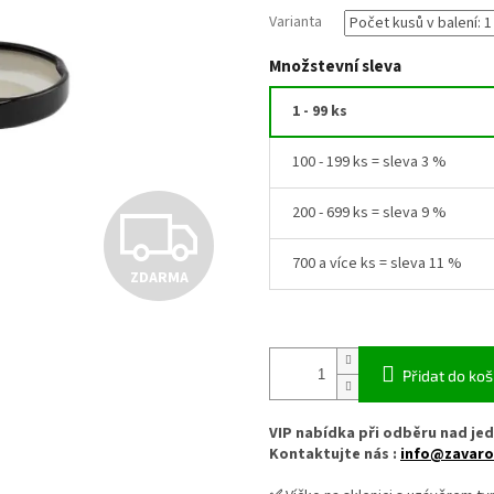
Varianta
Množstevní sleva
1 - 99 ks
100 - 199 ks = sleva 3 %
Z
200 - 699 ks = sleva 9 %
700 a více ks = sleva 11 %
ZDARMA
D
A
Přidat do koš
VIP nabídka při odběru nad jed
R
Kontaktujte nás :
info@zavaro