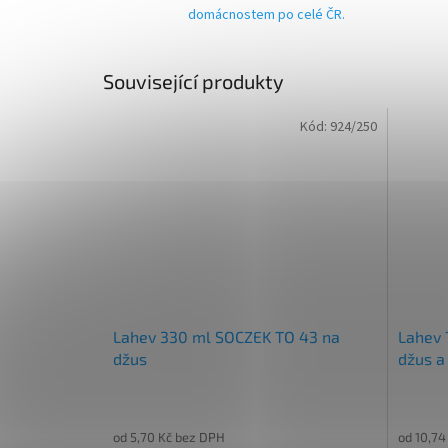
domácnostem po celé ČR.
Související produkty
Kód:
924/250
Lahev 330 ml SOCZEK TO 43 na
Lahev 
džus
džus a
od 5,70 Kč bez DPH
od 10,74