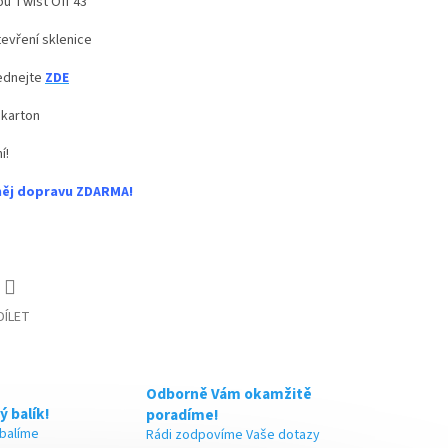
pu Twist Off 43
evření sklenice
jednejte
ZDE
 karton
í!
něj dopravu ZDARMA!
DÍLET
Odborně Vám okamžitě
ý balík!
poradíme!
 balíme
Rádi zodpovíme Vaše dotazy