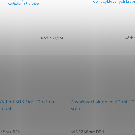
do recyklovaných krab
pořádku až k Vám.
Kód:
927/150
Kód:
750 ml SOK čirá TO 43 na
Zavařovací sklenice 30 ml TO
 mošt
krém
 Kč bez DPH
od 3,72 Kč bez DPH