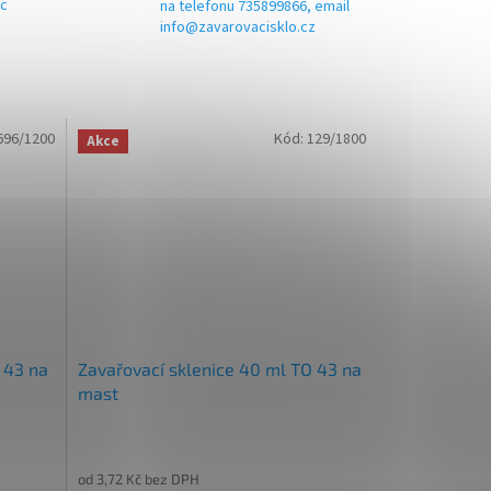
ic
na telefonu 735899866, email
info@zavarovacisklo.cz
696/1200
Kód:
129/1800
Akce
 43 na
Zavařovací sklenice 40 ml TO 43 na
mast
od 3,72 Kč bez DPH