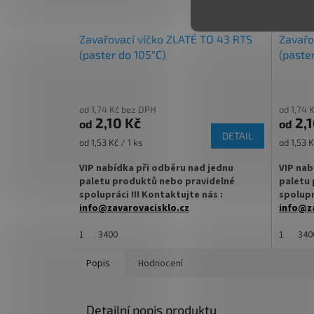
✅ Vhodná
✅
Paletu za výhodnější cenu
čaj
Zavařovací víčko ZLATÉ TO 43 RTS
Zavařo
✅
Palet
objednejte
ZDE
(paster do 105°C)
(paste
objedne
od 1,74 Kč bez DPH
od 1,74 
2,10 Kč
2,1
od
od
DETAIL
Měrná
Měrná
od 1,53 Kč / 1 ks
od 1,53 K
cena:
cena:
VIP nabídka při odběru nad jednu
VIP nab
paletu produktů nebo pravidelné
paletu 
spolupráci !!! Kontaktujte nás :
spolupr
info@zavarovacisklo.cz
info@za
✅
1
Víčko na sklenici s uzávěrem typu Twist
3400
✅
1
Víčko 
340
Off 43
Off 43
Popis
Hodnocení
✅ Šroubovací víčko pro snadné otevření
✅ Šroub
sklenice
sklenice
Detailní popis produktu