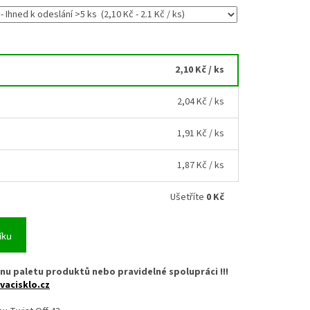
2,10 Kč
/ ks
2,04 Kč
/ ks
1,91 Kč
/ ks
1,87 Kč
/ ks
Ušetříte
0 Kč
íku
nu paletu produktů nebo pravidelné spolupráci !!!
vacisklo.cz