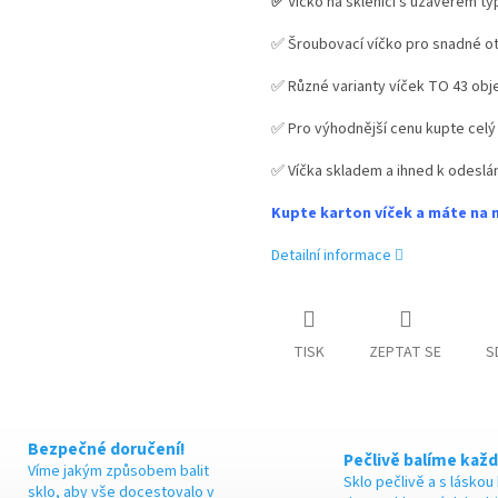
✅
Víčko na sklenici s uzávěrem ty
M
✅ Šroubovací víčko pro snadné ot
✅ Různé varianty víček TO 43 ob
A
✅ Pro výhodnější cenu kupte celý
✅ Víčka skladem a ihned k odeslán
Kupte karton víček a máte na 
Detailní informace
TISK
ZEPTAT SE
S
Bezpečné doručení!
Pečlivě balíme každ
Víme jakým způsobem balit
Sklo pečlivě a s láskou
sklo, aby vše docestovalo v