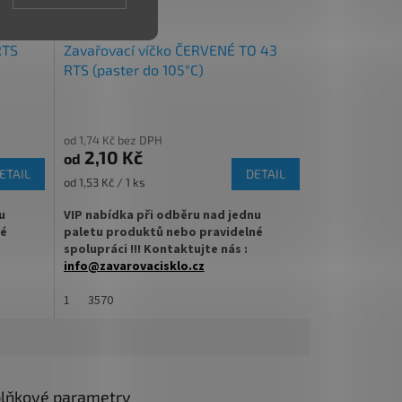
✅
Paletu za výhodnější cenu
ZDARMA
D
vené
A
objednejte
ZDE
RTS
Zavařovací víčko ČERVENÉ TO 43
R
RTS (paster do 105°C)
M
A
od 1,74 Kč bez DPH
2,10 Kč
od
ETAIL
DETAIL
Měrná
od 1,53 Kč / 1 ks
cena:
u
VIP nabídka při odběru nad jednu
né
paletu produktů nebo pravidelné
spolupráci !!! Kontaktujte nás :
info@zavarovacisklo.cz
ací
✅
1
Víčko na sklenici s uzávěrem typu Twist
3570
Off 43
věrem
✅ Šroubovací víčko pro snadné otevření
sklenice
lňkové parametry