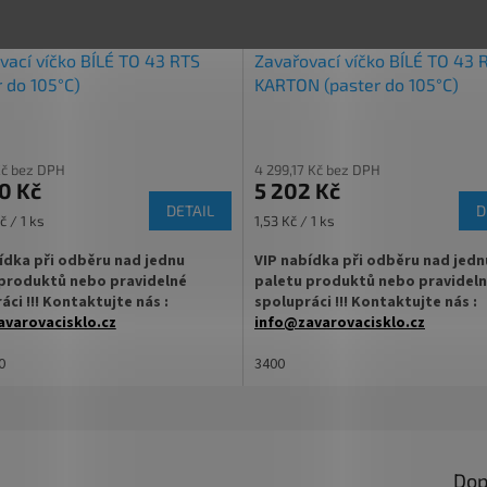
 na šťávy, sirupy, džusy, mošty,
✅ Sklenice máme skladem a připra
ihned k odeslání!
vací víčko BÍLÉ TO 43 RTS
Zavařovací víčko BÍLÉ TO 43 
u za výhodnější cenu
r do 105°C)
KARTON (paster do 105°C)
jte
ZDE
Kč bez DPH
4 299,17 Kč bez DPH
0 Kč
5 202 Kč
DETAIL
D
Měrná
č / 1 ks
1,53 Kč / 1 ks
cena:
ídka při odběru nad jednu
VIP nabídka při odběru nad jedn
produktů nebo pravidelné
paletu produktů nebo pravidel
áci !!! Kontaktujte nás :
spolupráci !!! Kontaktujte nás :
varovacisklo.cz
info@zavarovacisklo.cz
na sklenici s uzávěrem typu Twist
0
✅
3400
Víčko Twist Off na malou zavařov
sklenici
ovací víčko pro snadné otevření
✅ Na sklenice se šroubovacím uzá
TO 43
Dop