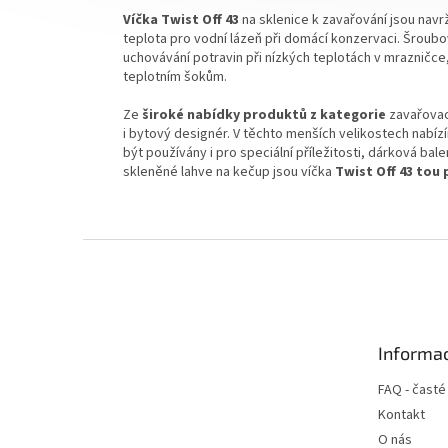
Víčka Twist Off 43
na sklenice k zavařování jsou nav
teplota pro vodní lázeň při domácí konzervaci.
Šroubo
uchovávání potravin při nízkých teplotách
v
mrazničce,
teplotním šokům.
Ze
široké nabídky produktů z kategorie
zavařovac
i bytový designér.
V těchto menších velikostech nabí
být používány i pro speciální příležitosti, dárková b
skleněné lahve na kečup jsou víčka
Twist Off 43 tou
Z
á
p
a
t
Informac
í
FAQ - časté
Kontakt
O nás