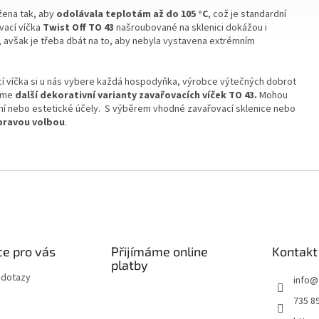
ržena tak, aby
odolávala teplotám až do 105 °C
, což je standardní
vací víčka
Twist Off TO 43
našroubované na sklenici dokážou i
 avšak je třeba dbát na to, aby nebyla vystavena extrémním
í víčka si u nás vybere každá hospodyňka, výrobce výtečných dobrot
zíme
další dekorativní varianty zavařovacích víček TO 43.
Mohou
alení nebo estetické účely. S výběrem vhodné zavařovací sklenice nebo
 pravou volbou
.
e pro vás
Přijímáme online
Kontakt
platby
 dotazy
info
@
735 8