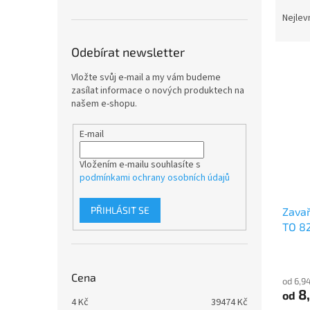
Ř
n
a
e
Nejlev
z
l
e
Odebírat newsletter
V
n
ý
í
Vložte svůj e-mail a my vám budeme
zasílat informace o nových produktech na
p
p
našem e-shopu.
i
r
s
o
E-mail
p
d
r
u
Vložením e-mailu souhlasíte s
o
k
podmínkami ochrany osobních údajů
d
t
u
ů
PŘIHLÁSIT SE
Zavař
k
TO 8
t
ů
Cena
od 6,9
8
od
4
Kč
39474
Kč