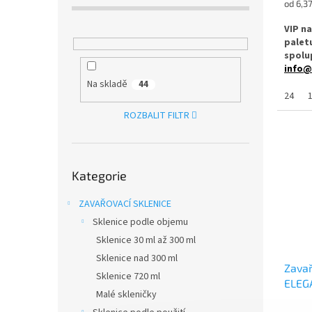
Měrná
od 6,37
cena:
VIP n
palet
spolup
info@
Na skladě
44
Zavařo
24
1
vhodn
ROZBALIT FILTR
ořech
zeleni
✅
Velk
Přeskočit
medu)
Kategorie
kategorie
✅ Twis
ZAVAŘOVACÍ SKLENICE
rukou
Sklenice podle objemu
Sklenice 30 ml až 300 ml
✅ Různ
Sklenice nad 300 ml
objedn
Zavař
Sklenice 720 ml
ELEG
Malé skleničky
✅ Jako
zeleni