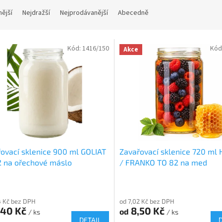
nější
Nejdražší
Nejprodávanější
Abecedně
Kód:
1416/150
Kód
Akce
ovací sklenice 900 ml GOLIAT
Zavařovací sklenice 720 ml
2 na ořechové máslo
/ FRANKO TO 82 na med
4 Kč bez DPH
od 7,02 Kč bez DPH
,40 Kč
8,50 Kč
od
/ ks
/ ks
DETAIL