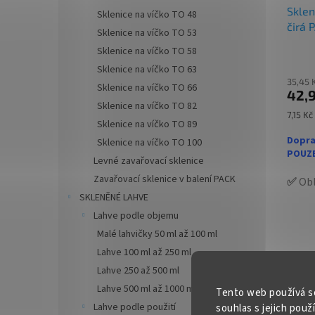
Sklen
✅ Jako
Sklenice na víčko TO 48
čirá 
Sklenice na víčko TO 53
✅
Pale
Sklenice na víčko TO 58
objed
Sklenice na víčko TO 63
35,45 
Sklenice na víčko TO 66
42,
Sklenice na víčko TO 82
Měrná
7,15 Kč
Sklenice na víčko TO 89
cena:
Dopra
Sklenice na víčko TO 100
POUZE
Levné zavařovací sklenice
Zavařovací sklenice v balení PACK
✅
Obl
unive
SKLENĚNÉ LAHVE
Lahve podle objemu
✅ Twi
Malé lahvičky 50 ml až 100 ml
rukou
Lahve 100 ml až 250 ml
✅ Růz
Lahve 250 až 500 ml
objed
Lahve 500 ml až 1000 ml / 1 l
Tento web používá s
Lahve podle použití
souhlas s jejich použ