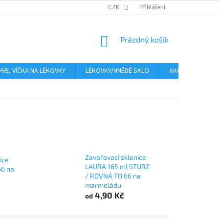
PLATBA
CENA ZA DOPRAVU
CZK
OBCHODNÍ PODMÍNKY
Přihlášení
GDPR
NÁKUPNÍ
Prázdný košík
KOŠÍK
HVE, VÍČKA NA LÉKOVKY
LÉKOVKY/HNĚDÉ SKLO
AKCE
Moje
Zavařovací sklenice
ice
LAURA 165 ml STURZ
66 na
/ ROVNÁ TO 66 na
marmeládu
4,90 Kč
od