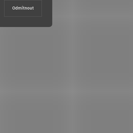
Odmítnout
jte
ZDE
nebo