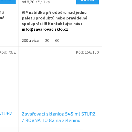
Měrná
od 8,20 Kč / 1 ks
cena:
nu
VIP nabídka při odběru nad jednu
lné
paletu produktů nebo pravidelné
spolupráci !!! Kontaktujte nás :
info@zavarovacisklo.cz
Off TO 82
Zavařovací sklenice 520 ml soudek s
200 a více
20
60
my,
uzávěrem Twist Off TO 82 vhodná pro
eninu.
med, marmelády, džemy, pesto, ovoce
Kód:
73/2
Kód:
156/150
nebo nakládanou zeleninu.
ladkým
✅
Dárková zavařovací sklenice 520 ml
řete
✅ Twist Off šroubový uzávěr uzavřete
rukou
✅ Různá víčka TO 82 ke sklenici objednejte
ZDE
 STURZ
Zavařovací sklenice 545 ml STURZ
ládanou
✅ Jako dělaná pro džemy, med, houby
/ ROVNÁ TO 82 na zeleninu
✅
Paletu za výhodnější cenu