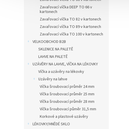
Zavařovací víčka DEEP TO 66 v
kartonech
Zavařovací víčka TO 82 v kartonech
Zavařovací víčka TO 89 v kartonech
Zavařovací víčka TO 100 v kartonech
VELKOOBCHOD B2B
SKLENICE NA PALETĚ
LAHVE NA PALETĚ
UZÁVĚRY NA LAHVE, VÍČKA NA LÉKOVKY
Víčka a uzávěry na lékovky
Uzávěry na lahve
Víčka šroubovací průměr 24 mm
Víčka šroubovací průměr 25 mm
Víčka šroubovací průměr 28 mm
Víčka šroubovací půměr 31,5 mm
Korkové a plastové uzávěry
LÉKOVKY/HNĚDÉ SKLO