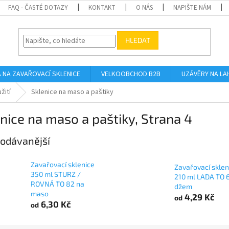
FAQ - ČASTÉ DOTAZY
KONTAKT
O NÁS
NAPIŠTE NÁM
HLEDAT
A NA ZAVAŘOVACÍ SKLENICE
VELKOOBCHOD B2B
UZÁVĚRY NA LA
žití
Sklenice na maso a paštiky
nice na maso a paštiky
, Strana 4
odávanější
Zavařovací sklenice
Zavařovací sklen
350 ml STURZ /
210 ml LADA TO 
ROVNÁ TO 82 na
džem
maso
4,29 Kč
od
6,30 Kč
od