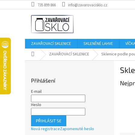
Přejít
735 899 866
info@zavarovacisklo.cz
na
obsah
ZAVAŘOVACÍ SKLENICE
SKLENĚNÉ LAHVE
VÍČK
Domů
ZAVAŘOVACÍ SKLENICE
Sklenice podle pou
P
Skle
o
s
Přihlášení
Nejpr
t
r
E-mail
a
n
Heslo
n
í
PŘIHLÁSIT SE
p
Nová registrace
Zapomenuté heslo
a