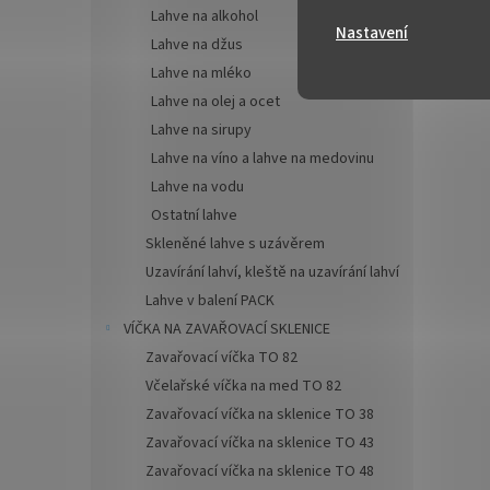
✅ Skl
Lahve na alkohol
105°C
Nastavení
Lahve na džus
✅ Bal
Lahve na mléko
obch
Lahve na olej a ocet
Lahve na sirupy
Více k
možno
Lahve na víno a lahve na medovinu
dočte
Lahve na vodu
Ostatní lahve
Skleněné lahve s uzávěrem
Uzavírání lahví, kleště na uzavírání lahví
Lahve v balení PACK
VÍČKA NA ZAVAŘOVACÍ SKLENICE
Zavařovací víčka TO 82
Včelařské víčka na med TO 82
Zavařovací víčka na sklenice TO 38
Zavařovací víčka na sklenice TO 43
Zavařovací víčka na sklenice TO 48