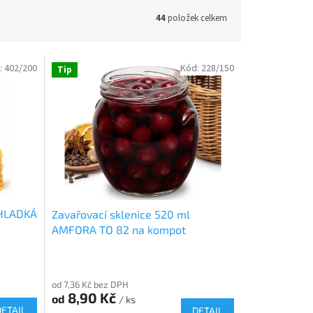
44
položek celkem
:
402/200
Kód:
228/150
Tip
 HLADKÁ
Zavařovací sklenice 520 ml
AMFORA TO 82 na kompot
od 7,36 Kč bez DPH
8,90 Kč
od
/ ks
DETAIL
DETAIL