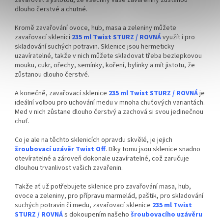
dlouho čerstvé a chutné.
Kromě zavařování ovoce, hub, masa a zeleniny můžete
zavařovací sklenici
235 ml Twist STURZ / ROVNÁ
využít i pro
skladování suchých potravin. Sklenice jsou hermeticky
uzavíratelné, takže v nich můžete skladovat třeba bezlepkovou
mouku, cukr, ořechy, semínky, koření, bylinky a mít jistotu, že
zůstanou dlouho čerstvé.
A konečně, zavařovací sklenice
235 ml Twist STURZ / ROVNÁ
je
ideální volbou pro uchování medu v mnoha chuťových variantách.
Med v nich zůstane dlouho čerstvý a zachová si svou jedinečnou
chuť.
Co je ale na těchto sklenicích opravdu skvělé, je jejich
šroubovací uzávěr Twist Off
. Díky tomu jsou sklenice snadno
otevíratelné a zároveň dokonale uzavíratelné, což zaručuje
dlouhou trvanlivost vašich zavařenin.
Takže ať už potřebujete sklenice pro zavařování masa, hub,
ovoce a zeleniny, pro přípravu marmelád, paštik, pro skladování
suchých potravin či medu, zavařovací sklenice
235 ml Twist
STURZ / ROVNÁ
s dokoupením našeho
šroubovacího uzávěru