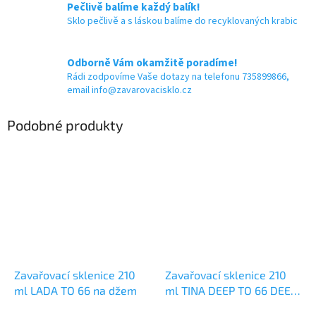
Pečlivě balíme každý balík!
Sklo pečlivě a s láskou balíme do recyklovaných krabic
Odborně Vám okamžitě poradíme!
Rádi zodpovíme Vaše dotazy na telefonu 735899866,
email info@zavarovacisklo.cz
Podobné produkty
Zavařovací sklenice 210
Zavařovací sklenice 210
ml LADA TO 66 na džem
ml TINA DEEP TO 66 DEEP
na ořechové máslo