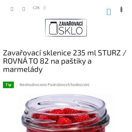
Přejít
na
CZK
NÁKUP
obsah
KOŠÍK
Zavařovací sklenice 235 ml STURZ /
ROVNÁ TO 82 na paštiky a
marmelády
Průměrné
Neohodnoceno
Podrobnosti hodnocení
Tip
hodnocení
produktu
je
0,0
z
5
hvězdiček.