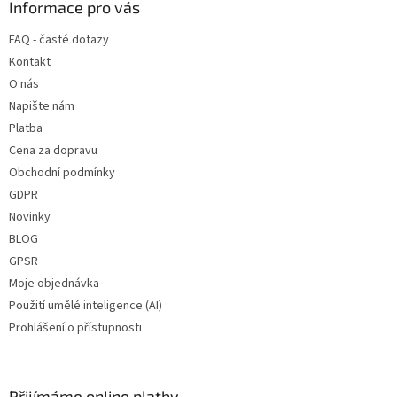
a
Informace pro vás
t
FAQ - časté dotazy
í
Kontakt
O nás
Napište nám
Platba
Cena za dopravu
Obchodní podmínky
GDPR
Novinky
BLOG
GPSR
Moje objednávka
Použití umělé inteligence (AI)
Prohlášení o přístupnosti
Přijímáme online platby