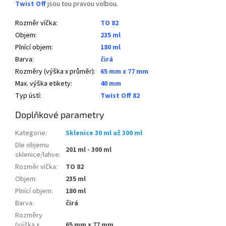
Twist Off
jsou tou pravou volbou.
Rozměr víčka
:
TO 82
Objem
:
235 ml
Plnící objem
:
180 ml
Barva
:
čirá
Rozměry (výška x průměr)
:
65 mm x 77 mm
Max. výška etikety
:
40 mm
Typ ústí
:
Twist Off 82
Doplňkové parametry
Kategorie
:
Sklenice 30 ml až 300 ml
Dle objemu
201 ml - 300 ml
sklenice/lahve
:
Rozměr víčka
:
TO 82
Objem
:
235 ml
Plnící objem
:
180 ml
Barva
:
čirá
Rozměry
(výška x
65 mm x 77 mm