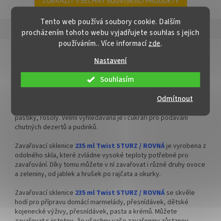
✅ Šroubovací víčko pro snadné
✅ Šroubovací víčko pro snadné
ZOBRAZIT VŠECHNY SOUVISEJÍCÍ PRODUKTY
otevření sklenice
otevření sklenice
Tento web používá soubory cookie. Dalším
✅ Různé varianty víček TO 82
✅ Různé varianty víček TO 82
Popis
Podobné (4)
Hodnocení
procházením tohoto webu vyjadřujete souhlas s jejich
objednejte
ZDE
objednejte
ZDE
používáním.. Více informací
zde
.
Detailní popis produktu
✅ Pro výhodnější cenu kupte
✅ Pro výhodnější cenu kupte
Nastavení
celý karton
celý karton
Sklenice na zavařování 235 ml STURZ / ROVNÁ
Souhlasím
✅ Víčka skladem a ihned k
✅ Víčka skladem a ihned k
Rovná zavařovací sklenice
235
ml Twist STURZ
je ideální na
odeslání!
odeslání!
Odmítnout
zavařeniny, které potřebujete při spotřebě celé vyklopit. Tuto
sklenici si velmi oblíbili uzenáři a řezníci pro masné výrobky,
Kupte karton víček a máte
Kupte karton víček a máte
paštiky, rosoly. Velmi vyhledávaná je i cukráři pro podávání
na něj dopravu ZDARMA!
na něj dopravu ZDARMA!
chutných dezertů a pudinků.
Zavařovací sklenice
235 ml Twist STURZ / ROVNÁ
je vyrobena z
odolného skla, které zvládne vysoké teploty potřebné pro
zavařování. Díky tomu můžete v ní zavařovat i různé druhy ovoce
a zeleniny, od jablek a hrušek po rajčata a okurky.
Zavařovací sklenice
235 ml Twist STURZ / ROVNÁ
se skvěle
hodí pro přípravu domácí marmelády, přesnídávek, dětské
kojenecké výživy, přesnídávek, pasta a krémů. Můžete
zavařovat s jistotou, že všechny vaše zavařeniny zůstanou