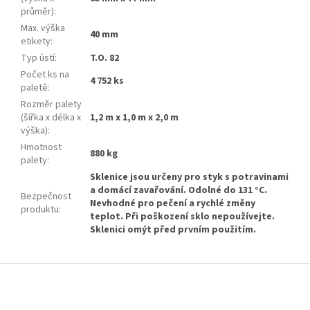
průměr)
:
Max. výška
40 mm
etikety
:
Typ ústí
:
T.O. 82
Počet ks na
4 752 ks
paletě
:
Rozměr palety
(šířka x délka x
1,2 m x 1,0 m x 2,0 m
výška)
:
Hmotnost
880 kg
palety
:
Sklenice jsou určeny pro styk s potravinami
a domácí zavařování. Odolné do 131 °C.
Bezpečnost
Nevhodné pro pečení a rychlé změny
produktu
:
teplot. Při poškození sklo nepoužívejte.
Sklenici omýt před prvním použitím.
Z
á
p