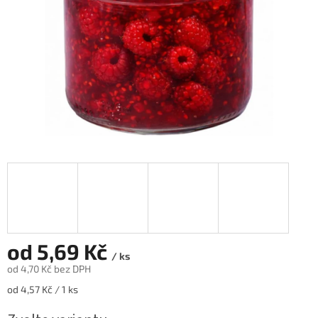
od
5,69 Kč
/ ks
od
4,70 Kč
bez DPH
Měrná
od 4,57 Kč / 1 ks
cena: