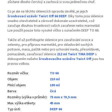
zůstane dlouho čerstvý a zachová si svou jedinečnou chuť.
Co je ale na těchto sklenicích opravdu skvělé, je jejich
šroubovací uzávěr Twist Off 66 DEEP
. Díky tomu jsou sklenice
snadno otevíratelné a zároveň dokonale uzavíratelné, což
zaručuje dlouhou trvanlivost vašich zavařenin nebo marmelád.
Lze použít pouze toto vysoké víčko s označením DEEP TO 66.
Takže ať už potřebujete sklenice pro zavařování ovoce a
zeleniny, pro přípravu marmelád, pro skladování suchých
potravin, masa, paštik nebo pro uchování medu, přesnídávek,
pomazánek, zavařovací sklenice
212 ml Twist TINA DEEP
s
dokoupením našeho
šroubovacího uzávěru Twist Off
jsou tou
pravou volbou.
Rozměr víčka
:
TO 66
Objem
:
210 ml
Plnící objem
:
180 ml
Barva
:
čirá
Rozměry (výška x průměr)
:
75 mm x 70,5 mm
Max. výška etikety
:
45 mm
Typ ústí
:
DEEP 66