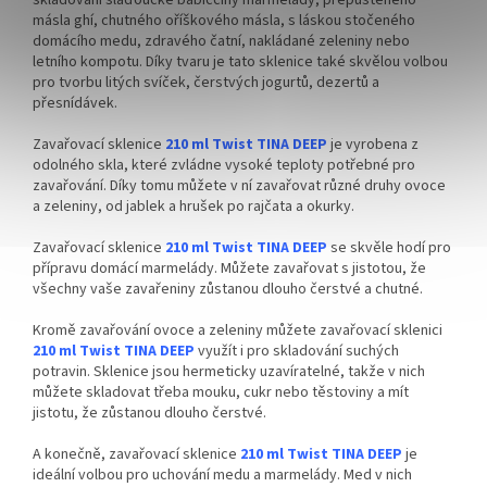
másla ghí, chutného oříškového másla, s láskou stočeného
objednejte
ZDE
domácího medu, zdravého čatní, nakládané zeleniny nebo
letního kompotu. Díky tvaru je tato sklenice také skvělou volbou
pro tvorbu litých svíček, čerstvých jogurtů, dezertů a
přesnídávek.
Zavařovací sklenice
210 ml Twist TINA
DEEP
je vyrobena z
odolného skla, které zvládne vysoké teploty potřebné pro
zavařování. Díky tomu můžete v ní zavařovat různé druhy ovoce
a zeleniny, od jablek a hrušek po rajčata a okurky.
Zavařovací sklenice
210 ml Twist TINA
DEEP
se skvěle hodí pro
přípravu domácí marmelády. Můžete zavařovat s jistotou, že
všechny vaše zavařeniny zůstanou dlouho čerstvé a chutné.
Kromě zavařování ovoce a zeleniny můžete zavařovací sklenici
210 ml Twist TINA DEEP
využít i pro skladování suchých
potravin. Sklenice jsou hermeticky uzavíratelné, takže v nich
můžete skladovat třeba mouku, cukr nebo těstoviny a mít
jistotu, že zůstanou dlouho čerstvé.
A konečně, zavařovací sklenice
210 ml Twist TINA DEEP
je
ideální volbou pro uchování medu a marmelády. Med v nich