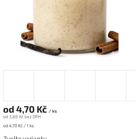
od
4,70 Kč
/ ks
od
3,88 Kč
bez DPH
Měrná
od 4,70 Kč / 1 ks
cena: