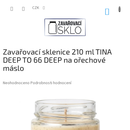
Přejít
na
CZK
NÁKUP
obsah
KOŠÍK
Zavařovací sklenice 210 ml TINA
DEEP TO 66 DEEP na ořechové
máslo
Průměrné
Neohodnoceno
Podrobnosti hodnocení
hodnocení
produktu
je
0,0
z
5
hvězdiček.