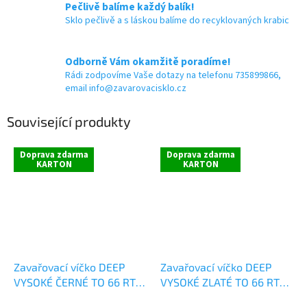
Pečlivě balíme každý balík!
Sklo pečlivě a s láskou balíme do recyklovaných krabic
Odborně Vám okamžitě poradíme!
Rádi zodpovíme Vaše dotazy na telefonu 735899866,
email info@zavarovacisklo.cz
Související produkty
Doprava zdarma
Doprava zdarma
KARTON
KARTON
Zavařovací víčko DEEP
Zavařovací víčko DEEP
VYSOKÉ ČERNÉ TO 66 RTS
VYSOKÉ ZLATÉ TO 66 RTS
(paster do 105°C)
(paster do 105°C)