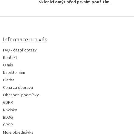
Sklenici omýt před prvním použitím.
Z
á
p
a
Informace pro vás
t
FAQ - časté dotazy
í
Kontakt
O nás
Napište nám
Platba
Cena za dopravu
Obchodní podmínky
GDPR
Novinky
BLOG
GPSR
Moje objednávka