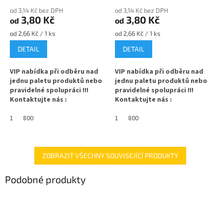
od 3,14 Kč bez DPH
od 3,14 Kč bez DPH
3,80 Kč
3,80 Kč
od
od
Měrná
Měrná
od 2,66 Kč / 1 ks
od 2,66 Kč / 1 ks
cena:
cena:
DETAIL
DETAIL
VIP nabídka při odběru nad
VIP nabídka při odběru nad
jednu paletu produktů nebo
jednu paletu produktů nebo
pravidelné spolupráci !!!
pravidelné spolupráci !!!
Kontaktujte nás :
Kontaktujte nás :
info@zavarovacisklo.cz
info@zavarovacisklo.cz
1
800
1
800
✅
Víčko na sklenici s DEEP
✅
Víčko na sklenici s DEEP
uzávěrem typu TO 66
uzávěrem typu TO 66
✅ Hluboké šroubovací víčko
✅ Hluboké šroubovací víčko
ZOBRAZIT VŠECHNY SOUVISEJÍCÍ PRODUKTY
Twist Off 66
Twist Off 66
Podobné produkty
✅ Hluboká DEEP víčka TO 66
✅ Hluboká DEEP víčka TO 66
objednejte
ZDE
objednejte
ZDE
✅ Pro výhodnější cenu kupte
✅ Pro výhodnější cenu kupte