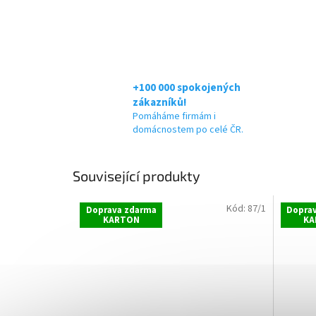
+100 000 spokojených
zákazníků!
Pomáháme firmám i
domácnostem po celé ČR.
Související produkty
Kód:
87/1
Doprava zdarma
Dopra
KARTON
KA