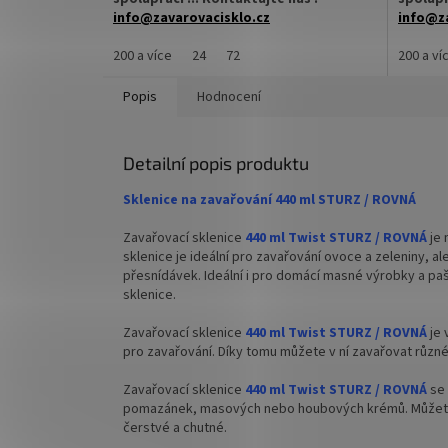
info@zavarovacisklo.cz
info@za
Zavařovací sklenice 425 ml Twist Off TO 82
200 a více
24
72
Zavařova
200 a ví
vhodná na okurky, pro med, marmelády,
ideální 
džemy, pesto, ovoce nebo nakládanou
marmelá
Popis
Hodnocení
zeleninu.
nakládan
✅
Zavařovací sklenice nejen na okurky 425
✅
Zavař
Detailní popis produktu
ml
✅ Twist
Sklenice na zavařování 440 ml STURZ / ROVNÁ
✅ Twist Off šroubový uzávěr uzavřete
rukou
rukou
Zavařovací sklenice
44
0 ml Twist STURZ / ROVNÁ
je
✅ Různá 
sklenice je ideální pro zavařování ovoce a zeleniny,
✅ Různá víčka TO 82 ke sklenici objednejte
přesnídávek. Ideální i pro domácí masné výrobky a pašt
objedne
sklenice.
ZDE
✅ Jako 
Zavařovací sklenice
440 ml Twist STURZ / ROVNÁ
je 
✅ Jako dělaná pro lečo, zavařeniny,
pokrmy
pro zavařování. Díky tomu můžete v ní zavařovat různé 
polévky aj.
Zavařovací sklenice
440 ml Twist STURZ / ROVNÁ
se 
✅
Paletu za výhodnější cenu
pomazánek, masových nebo houbových krémů. Můžete z
objedne
čerstvé a chutné.
objednejte
ZDE