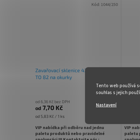
✅ Různé varianty víček TO 82
✅ Různé
Kód:
1044/250
objednejte
ZDE
objedne
✅ Pro výhodnější cenu kupte celý karton
✅ Pro vý
✅ Víčka skladem a ihned k odeslání!
✅ Víčka 
Kupte karton víček a máte na něj
Kupte k
dopravu ZDARMA!
doprav
Zavařovací sklenice 425 ml GURKEN
Zavařo
TO 82 na okurky
TO 82 
Tento web používá s
souhlas s jejich použ
od 6,36 Kč bez DPH
od 6,45 
Nastavení
7,70 Kč
7,8
od
od
DETAIL
Měrná
Měrná
od 5,83 Kč / 1 ks
od 6,75 K
cena:
cena:
VIP nabídka při odběru nad jednu
VIP nab
paletu produktů nebo pravidelné
paletu 
spolupráci !!! Kontaktujte nás :
spolupr