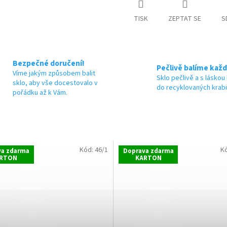
TISK
ZEPTAT SE
S
Bezpečné doručení!
Pečlivě balíme každ
Víme jakým způsobem balit
Sklo pečlivě a s láskou
sklo, aby vše docestovalo v
do recyklovaných krab
pořádku až k Vám.
Kód:
46/1
K
va zdarma
Doprava zdarma
RTON
KARTON