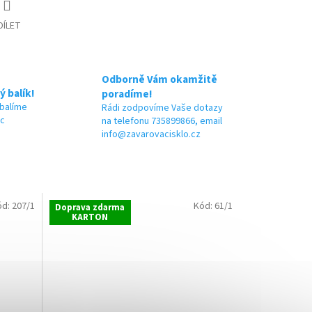
DÍLET
Odborně Vám okamžitě
ý balík!
poradíme!
 balíme
Rádi zodpovíme Vaše dotazy
ic
na telefonu 735899866, email
info@zavarovacisklo.cz
ód:
207/1
Kód:
61/1
Doprava zdarma
KARTON