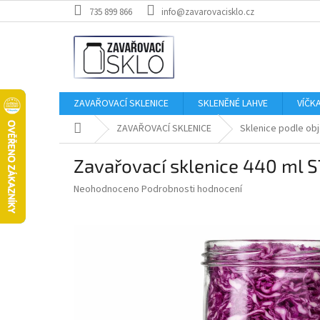
Přejít
735 899 866
info@zavarovacisklo.cz
na
obsah
ZAVAŘOVACÍ SKLENICE
SKLENĚNÉ LAHVE
VÍČK
Domů
ZAVAŘOVACÍ SKLENICE
Sklenice podle ob
Zavařovací sklenice 440 ml
Průměrné
Neohodnoceno
Podrobnosti hodnocení
hodnocení
produktu
je
0,0
z
5
hvězdiček.