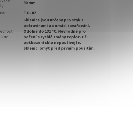
 výška
90 mm
ty
:
stí
:
T.O. 82
Sklenice jsou určeny pro styk s
potravinami a domácí zavařování.
ečnost
Odolné do 131 °C. Nevhodné pro
uktu
:
pečení a rychlé změny teplot. Při
poškození sklo nepoužívejte.
Sklenici omýt před prvním použitím.