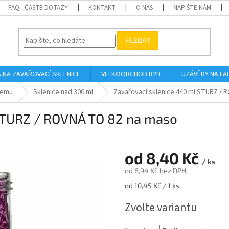
FAQ - ČASTÉ DOTAZY
KONTAKT
O NÁS
NAPIŠTE NÁM
HLEDAT
A NA ZAVAŘOVACÍ SKLENICE
VELKOOBCHOD B2B
UZÁVĚRY NA LA
jemu
Sklenice nad 300 ml
Zavařovací sklenice 440 ml STURZ / 
 STURZ / ROVNÁ TO 82 na maso
od
8,40 Kč
/ ks
od
6,94 Kč
bez DPH
Měrná
od 10,45 Kč / 1 ks
cena:
Zvolte variantu