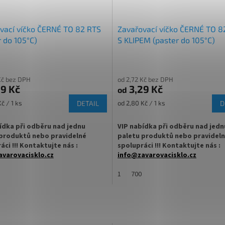
vací víčko ČERNÉ TO 82 RTS
Zavařovací víčko ČERNÉ TO 8
r do 105°C)
S KLIPEM (paster do 105°C)
Kč bez DPH
od 2,72 Kč bez DPH
9 Kč
3,29 Kč
od
Měrná
č / 1 ks
DETAIL
od 2,80 Kč / 1 ks
D
cena:
ídka při odběru nad jednu
VIP nabídka při odběru nad jedn
produktů nebo pravidelné
paletu produktů nebo pravidel
áci !!! Kontaktujte nás :
spolupráci !!! Kontaktujte nás :
varovacisklo.cz
info@zavarovacisklo.cz
 na sklenici s uzávěrem typu Twist
✅
1
Víčko na sklenici s uzávěrem typ
700
Off 82
ovací víčko pro snadné otevření
✅ Šroubovací víčko pro snadné ote
sklenice