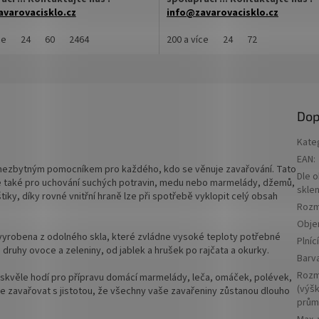
varovacisklo.cz
info@zavarovacisklo.cz
cí sklenice 440 ml Twist Off TO 82
ce
24
60
2464
Zavařovací sklenice 540 ml Twist O
200 a více
24
72
na maso a paštiku vhodná pro med,
vhodná pro med, marmelády, džem
dy, džemy, pesto, ovoce nebo
pesto, ovoce nebo nakládanou zele
ou zeleninu.
✅
Zavařovací sklenice oblíbená
ovací sklenice obědová 440 ml
univerzálností 540 ml
Dop
 Off šroubový uzávěr uzavřete
✅ Twist Off šroubový uzávěr uzavř
Kate
rukou
EAN
:
 nezbytným pomocníkem pro každého, kdo se věnuje zavařování. Tato
víčka TO 82 ke sklenici
✅ Různá víčka TO 82 ke sklenici ob
Dle 
 ale také pro uchování suchých potravin, medu nebo marmelády, džemů,
skle
iky, díky rovné vnitřní hraně lze při spotřebě vyklopit celý obsah
ZDE
jte
ZDE
Rozm
Obj
dělaná pro polévky, zeleninové
✅ Jako dělaná pro kimči, marmelá
vyrobena z odolného skla, které zvládne vysoké teploty potřebné
Plníc
, džemy
druhy ovoce a zeleniny, od jablek a hrušek po rajčata a okurky.
Barv
✅ Paletu za výhodnějš
✅
Paletu za výhodnější cenu
Rozm
skvěle hodí pro přípravu domácí marmelády, leča, omáček, polévek,
objednejte
ZDE
(výšk
avařovat s jistotou, že všechny vaše zavařeniny zůstanou dlouho
jte
ZDE
prům