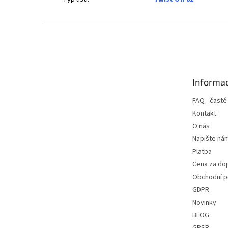
Z
á
p
a
t
Informac
í
FAQ - časté
Kontakt
O nás
Napište ná
Platba
Cena za do
Obchodní 
GDPR
Novinky
BLOG
GPSR