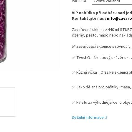
Varianta
VIP nabídka při odběru nad jed
Kontaktujte nás :
info@zavaro
Zavařovací sklenice 440 ml STUR
džemy, pesto, maso nebo nakláda
✅
Zavařovací sklenice s rovnou vn
✅ Twist Off šroubový uzávěr uza
✅ Různá víčka TO 82 ke sklenici o
✅ Jako dělaná pro paštiky, masa
✅
Paletu za výhodnější cenu obje
Detailní informace