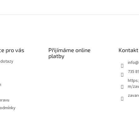
e pro vás
Přijímáme online
Kontakt
platby
 dotazy
info
@
735 8
https
m
m/zav
zavar
pravu
podmínky