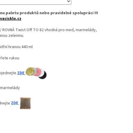
nu paletu produktů nebo pravidelné spolupráci !!!
vacisklo.cz
Z/ ROVNÁ Twist Off TO 82 vhodná pro med, marmelády,
nou zeleninu.
itřní hranou 440 ml
vřete rukou
bjednejte
ZDE
, marmelády
dnejte
ZDE