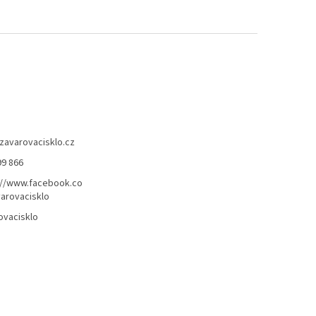
zavarovacisklo.cz
99 866
://www.facebook.co
arovacisklo
ovacisklo