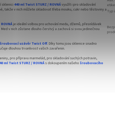
Max.
 sklenici
440 ml Twist STURZ / ROVNÁ
využít i pro skladování
etike
né, takže v nich můžete skladovat třeba mouku, cukr nebo těstoviny a
Typ ú
/ ROVNÁ
je ideální volbou pro uchování medu, džemů, přesnídávek
Bezp
 Med v nich zůstane dlouho čerstvý a zachová si svou jedinečnou
prod
šroubovací uzávěr Twist Off
. Díky tomu jsou sklenice snadno
učuje dlouhou trvanlivost vašich zavařenin.
eniny, pro přípravu marmelád, pro skladování suchých potravin,
40 ml Twist STURZ / ROVNÁ
s dokoupením našeho
šroubovacího