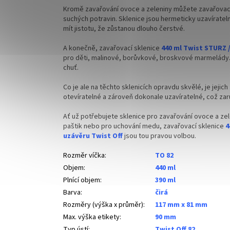
Kromě zavařování ovoce a zeleniny můžete zavařovací
suchých potravin. Sklenice jsou hermeticky uzavíratel
mít jistotu, že zůstanou dlouho čerstvé.
A konečně, zavařovací sklenice
440 ml Twist STURZ 
pro děti, malinové, borůvkové, broskvové marmelády.
chuť.
Co je ale na těchto sklenicích opravdu skvělé, je jejich
otevíratelné a zároveň dokonale uzavíratelné, což zar
Ať už potřebujete sklenice pro zavařování ovoce a zel
paštik nebo pro uchování medu, zavařovací sklenice
4
uzávěru Twist Off
jsou tou pravou volbou.
Rozměr víčka
:
TO 82
Objem
:
440 ml
Plnící objem
:
390 ml
Barva
:
čirá
Rozměry (výška x průměr)
:
117 mm x 81 mm
Max. výška etikety
:
90 mm
Typ ústí
:
Twist Off 82