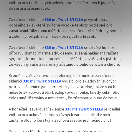
volbou pro tvorbu litých svíček, podávání čerstvých jogurtů,
dezertů a přesnídávek.
Zavařovací sklenice
330 ml Twist STELLA
je vyrobena z
odolného skla, které zvládne vysoké teploty potřebné pro
zavařování. Díky tomu můžete v ní zavařovat různé druhy ovoce
a zeleniny, od jablek a hrušek po rajčata a hrášek.
Zavařovací sklenice
330 ml Twist STELLA
se skvěle hodí pro
přípravu domácí marmelády, džemy, sušená nakládaná rajčata,
sýr, tofu, fermentovanou zeleninu. Můžete zavařovat s jistotou,
že všechny vaše zavařeniny zůstanou dlouho čerstvé a chutné.
Kromě zavařování ovoce a zeleniny, hub můžete zavařovací
sklenici
330 ml Twist STELLA
využít i pro skladování suchých
potravin. Sklenice jsou hermeticky uzavíratelné, takže v nich
můžete skladovat třeba bezlepkovou mouku, hnědý cukr nebo
celozrnné těstoviny a mít jistotu, že zůstanou dlouho čerstvé.
A konečně, zavařovací sklenice
330 ml Twist STELLA
je ideální
volbou pro uchování medu v různých variacích. Med v nich
zůstane dlouho čerstvý a zachová si svou jedinečnou chuť.
Co je ale na těchto sklenicích opravdu skvělé, je jejich