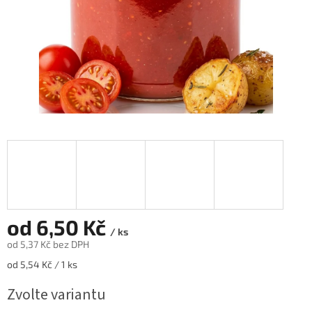
od
6,50 Kč
/ ks
od
5,37 Kč
bez DPH
Měrná
od 5,54 Kč / 1 ks
cena:
Zvolte variantu