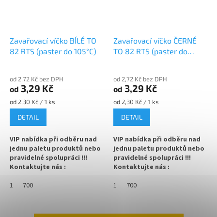
✅ Různá víčka TO 63 ke sklenici
objednejte
ZDE
objednejte
ZDE
✅ Jako dělaná pro domácí
Zavařovací víčko BÍLÉ TO
Zavařovací víčko ČERNÉ
✅ Jako dělaná pro džemy,
marmelády nebo ghí
marmelády, pečený čaj
82 RTS (paster do 105°C)
TO 82 RTS (paster do
105°C)
✅ Paletu za výhodnější cenu
✅ Sklenice skladem a ihned k
odeslání!
objednejte
ZDE
od 2,72 Kč bez DPH
od 2,72 Kč bez DPH
3,29 Kč
3,29 Kč
od
od
Měrná
Měrná
od 2,30 Kč / 1 ks
od 2,30 Kč / 1 ks
cena:
cena:
DETAIL
DETAIL
VIP nabídka při odběru nad
VIP nabídka při odběru nad
jednu paletu produktů nebo
jednu paletu produktů nebo
pravidelné spolupráci !!!
pravidelné spolupráci !!!
Kontaktujte nás :
Kontaktujte nás :
info@zavarovacisklo.cz
info@zavarovacisklo.cz
1
700
1
700
✅
Víčko na sklenici s uzávěrem
✅
Víčko na sklenici s uzávěrem
typu Twist Off 82
typu Twist Off 82