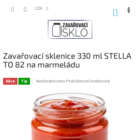
Přejít
na
CZK
NÁKUP
obsah
KOŠÍK
Zavařovací sklenice 330 ml STELLA
TO 82 na marmeládu
Průměrné
Neohodnoceno
Podrobnosti hodnocení
Akce
Tip
hodnocení
produktu
je
0,0
z
5
hvězdiček.