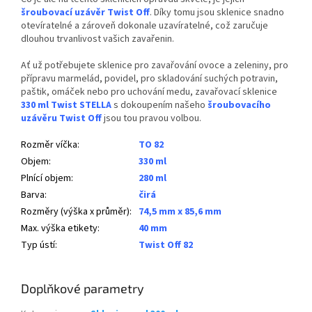
šroubovací uzávěr Twist Off
. Díky tomu jsou sklenice snadno
otevíratelné a zároveň dokonale uzavíratelné, což zaručuje
dlouhou trvanlivost vašich zavařenin.
Ať už potřebujete sklenice pro zavařování ovoce a zeleniny, pro
přípravu marmelád, povidel, pro skladování suchých potravin,
paštik, omáček nebo pro uchování medu, zavařovací sklenice
330 ml Twist STELLA
s dokoupením našeho
šroubovacího
uzávěru Twist Off
jsou tou pravou volbou.
Rozměr víčka
:
TO 82
Objem
:
330 ml
Plnící objem
:
280 ml
Barva
:
čirá
Rozměry (výška x průměr)
:
74,5 mm x 85,6 mm
Max. výška etikety
:
40 mm
Typ ústí
:
Twist Off 82
Doplňkové parametry