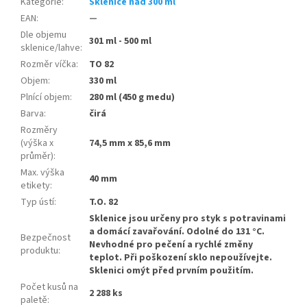
Kategorie
:
Sklenice nad 300 ml
EAN
:
—
Dle objemu
301 ml - 500 ml
sklenice/lahve
:
Rozměr víčka
:
TO 82
Objem
:
330 ml
Plnící objem
:
280 ml (450 g medu)
Barva
:
čirá
Rozměry
(výška x
74,5 mm x 85,6 mm
průměr)
:
Max. výška
40 mm
etikety
:
Typ ústí
:
T.O. 82
Sklenice jsou určeny pro styk s potravinami
a domácí zavařování. Odolné do 131 °C.
Bezpečnost
Nevhodné pro pečení a rychlé změny
produktu
:
teplot. Při poškození sklo nepoužívejte.
Sklenici omýt před prvním použitím.
Počet kusů na
2 288 ks
paletě
: