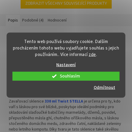
✅ Šroubovací víčko pro snadné
✅ Šroubovací víčko pro snadné
ZOBRAZIT VŠECHNY SOUVISEJÍCÍ PRODUKTY
otevření sklenice
otevření sklenice
✅ Různé varianty víček TO 82
✅ Různé varianty víček TO 82
Popis
Podobné (4)
Hodnocení
objednejte
ZDE
objednejte
ZDE
Detailní popis produktu
✅ Pro výhodnější cenu kupte
✅ Pro výhodnější cenu kupte
Tento web používá soubory cookie. Dalším
celý karton
celý karton
Sklenice na zavařování 330 ml STELLA
procházením tohoto webu vyjadřujete souhlas s jejich
✅ Víčka skladem a ihned k
✅ Víčka skladem a ihned k
používáním.. Více informací
zde
.
Nižší zavařovací sklenice
33
0 ml Twist STELLA
oblíbená pro
odeslání!
odeslání!
zeleninové, ovocné a masné výrobky. Vhodná také pro uchování
Nastavení
suchých potravin, medu, chutney, medu, pesta, omáček, krémů.
Kupte karton víček a máte
Kupte karton víček 700 ks a
Souhlasím
na něj dopravu ZDARMA!
máte na něj dopravu
Čirá šroubovací zavařovací sklenice STELLA o plnícím objemu
ZDARMA!
280 ml určená pro víčko Twist Off 82 lze opatřit etiketou až do
Odmítnout
výšky 40 mm.
Zavařovací sklenice
330 ml Twist STELLA
je určena pro ty, kdo
vaří s láskou pro své blízké, poskytuje ideální podmínky pro
skladování slaďoučké babiččiny marmelády, džemů, povidel,
přepustěného másla ghí, chutného oříškového másla, s láskou
stočeného domácího medu, zdravého čatní, nakládané zeleniny
nebo letního kompotu. Díky tvaru je tato sklenice také skvělou