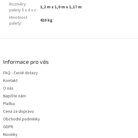
Rozměry
1,2 m x 1,0 m x 1,17 m
palety š x d x v
:
Hmotnost
410 kg
palety
:
Z
á
p
a
Informace pro vás
t
FAQ - časté dotazy
í
Kontakt
O nás
Napište nám
Platba
Cena za dopravu
Obchodní podmínky
GDPR
Novinky