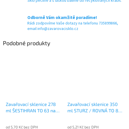
Sklo pečlivě a s láskou balíme do recyklovaných krabic
Odborně Vám okamžitě poradíme!
Rádi zodpovíme Vaše dotazy na telefonu 735899866,
email info@zavarovacisklo.cz
Podobné produkty
Zavařovací sklenice 278
Zavařovací sklenice 350
ml ŠESTIHRAN TO 63 na
ml STURZ / ROVNÁ TO 82
povidla
na maso
od 5,70 Kč bez DPH
od 5,21 Kč bez DPH