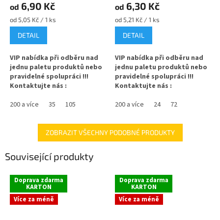
6,90 Kč
6,30 Kč
od
od
Měrná
Měrná
od 5,05 Kč / 1 ks
od 5,21 Kč / 1 ks
cena:
cena:
DETAIL
DETAIL
VIP nabídka při odběru nad
VIP nabídka při odběru nad
jednu paletu produktů nebo
jednu paletu produktů nebo
pravidelné spolupráci !!!
pravidelné spolupráci !!!
Kontaktujte nás :
Kontaktujte nás :
info@zavarovacisklo.cz
info@zavarovacisklo.cz
200 a více
35
105
200 a více
24
72
Zavařovací sklenice 278 ml
Zavařovací sklenice 350 ml
Twist Off TO 63 vhodná pro
STURZ / ROVNÁ vhodná na
med, povidla, džemy, pesto,
maso, kimchi, marmeládu i na
ZOBRAZIT VŠECHNY PODOBNÉ PRODUKTY
ovoce nebo nakládanou
med.
zeleninu.
Související produkty
✅
Zavařovací sklenice 350 ml s
✅
Zavařovací sklenice poutavá
rovnou vnitřní hranou
šestihranná 278 ml
Doprava zdarma
Doprava zdarma
KARTON
KARTON
✅ Twist Off šroubový uzávěr
✅ Twist Off šroubový uzávěr
uzavřete rukou
Více za méně
Více za méně
uzavřete rukou
✅ Různá víčka TO 82 ke sklenici