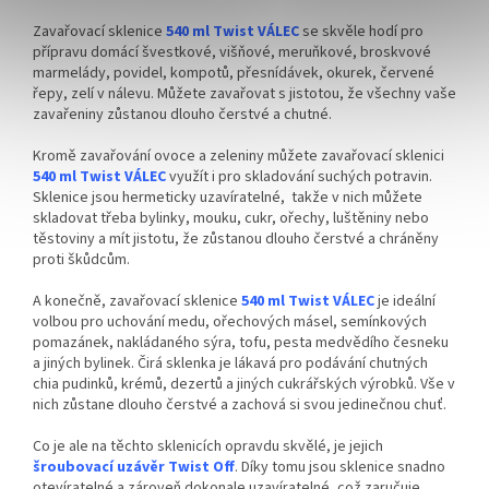
Zavařovací sklenice
540 ml Twist VÁLEC
se skvěle hodí pro
přípravu domácí švestkové, višňové, meruňkové, broskvové
marmelády, povidel, kompotů, přesnídávek, okurek, červené
řepy, zelí v nálevu. Můžete zavařovat s jistotou, že všechny vaše
zavařeniny zůstanou dlouho čerstvé a chutné.
Kromě zavařování ovoce a zeleniny můžete zavařovací sklenici
540 ml Twist VÁLEC
využít i pro skladování suchých potravin.
Sklenice jsou hermeticky uzavíratelné, takže v nich můžete
skladovat třeba bylinky, mouku, cukr, ořechy, luštěniny nebo
těstoviny a mít jistotu, že zůstanou dlouho čerstvé a chráněny
proti škůdcům.
A konečně, zavařovací sklenice
540 ml Twist VÁLEC
je ideální
volbou pro uchování medu, ořechových másel, semínkových
pomazánek, nakládaného sýra, tofu, pesta medvědího česneku
a jiných bylinek. Čirá sklenka je lákavá pro podávání chutných
chia pudinků, krémů, dezertů a jiných cukrářských výrobků. Vše v
nich zůstane dlouho čerstvé a zachová si svou jedinečnou chuť.
Co je ale na těchto sklenicích opravdu skvělé, je jejich
šroubovací uzávěr Twist Off
. Díky tomu jsou sklenice snadno
otevíratelné a zároveň dokonale uzavíratelné, což zaručuje