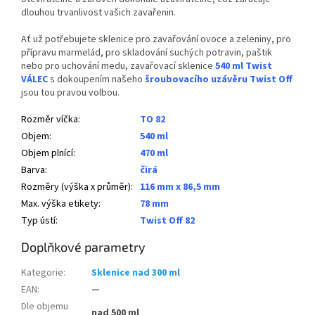
dlouhou trvanlivost vašich zavařenin.
Ať už potřebujete sklenice pro zavařování ovoce a zeleniny, pro
přípravu marmelád, pro skladování suchých potravin, paštik
nebo pro uchování medu, zavařovací sklenice
540 ml Twist
VÁLEC
s dokoupením našeho
šroubovacího uzávěru Twist Off
jsou tou pravou volbou.
Rozměr víčka
:
TO 82
Objem
:
540 ml
Objem plnící
:
470 ml
Barva
:
čirá
Rozměry (výška x průměr)
:
116 mm x 86,5 mm
Max. výška etikety
:
78 mm
Typ ústí
:
Twist Off 82
Doplňkové parametry
Kategorie
:
Sklenice nad 300 ml
EAN
:
—
Dle objemu
nad 500 ml