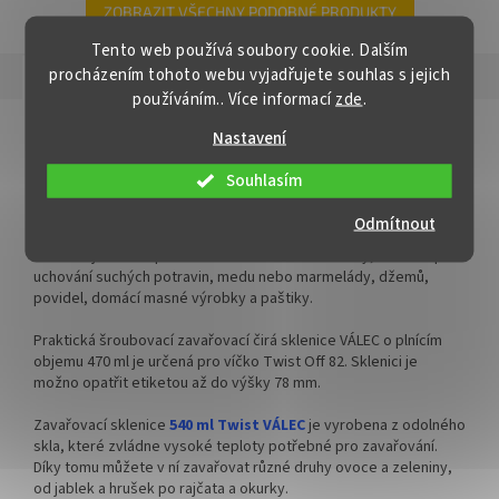
a paštiku vhodná pro med,
med, marmelády, džemy,
ZOBRAZIT VŠECHNY PODOBNÉ PRODUKTY
marmelády, džemy, pesto,
pesto, na okurky, ovoce nebo
Tento web používá soubory cookie. Dalším
ovoce nebo nakládanou
nakládanou zeleninu.
procházením tohoto webu vyjadřujete souhlas s jejich
zeleninu.
Popis
Hodnocení (6)
✅
Zavařovací sklenice s
používáním.. Více informací
zde
.
✅
Zavařovací sklenice obědová
univerzálním použitím 540 ml
Detailní popis produktu
Nastavení
440 ml
✅ Twist Off šroubový uzávěr
Sklenice na zavařování 540 ml VÁLEC
Souhlasím
✅ Twist Off šroubový uzávěr
uzavřete rukou
uzavřete rukou
Válcovitá zavařovací sklenice
540 ml Twist
je nezbytným
Odmítnout
✅ Různá víčka TO 82 ke sklenici
pomocníkem pro každého, kdo se věnuje zavařování. Tato
✅ Různá víčka TO 82 ke sklenici
sklenice je ideální pro zavařování ovoce a zeleniny, ale také pro
objednejte
ZDE
uchování suchých potravin, medu nebo marmelády, džemů,
objednejte
ZDE
povidel, domácí masné výrobky a paštiky.
✅ Jako dělaná na polévky,
✅ Jako dělaná pro polévky,
přesnídávky, lečo, houby
Praktická šroubovací zavařovací čirá sklenice VÁLEC o plnícím
zeleninové pokrmy, džemy
objemu 470 ml je určená pro víčko Twist Off 82. Sklenici je
✅
Paletu za výhodnější cenu
možno opatřit etiketou až do výšky 78 mm.
✅
Paletu za výhodnější cenu
objednejte
ZDE
Zavařovací sklenice
540 ml Twist VÁLEC
je vyrobena z odolného
objednejte
ZDE
skla, které zvládne vysoké teploty potřebné pro zavařování.
Díky tomu můžete v ní zavařovat různé druhy ovoce a zeleniny,
od jablek a hrušek po rajčata a okurky.