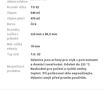
sklenice/lahve
:
Rozměr víčka
:
TO 82
Objem
:
540 ml
Objem plnící
:
470 ml
Barva
:
čirá
Rozměry
(výška x
116 mm x 86,5 mm
průměr)
:
Max. výška
78 mm
etikety
:
Typ ústí
:
T.O. 82
Sklenice jsou určeny pro styk s potravinami
a domácí zavařování. Odolné do 131 °C.
Bezpečnost
Nevhodné pro pečení a rychlé změny
produktu
:
teplot. Při poškození sklo nepoužívejte.
Sklenici omýt před prvním použitím.
Z
á
p