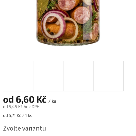
od
6,60 Kč
/ ks
od
5,45 Kč
bez DPH
Měrná
od 5,71 Kč / 1 ks
cena:
Zvolte variantu