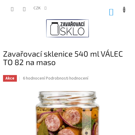
Přejít
na
CZK
NÁKUP
obsah
KOŠÍK
Zavařovací sklenice 540 ml VÁLEC
TO 82 na maso
Průměrné
6 hodnocení
Podrobnosti hodnocení
Akce
hodnocení
produktu
je
3,3
z
5
hvězdiček.