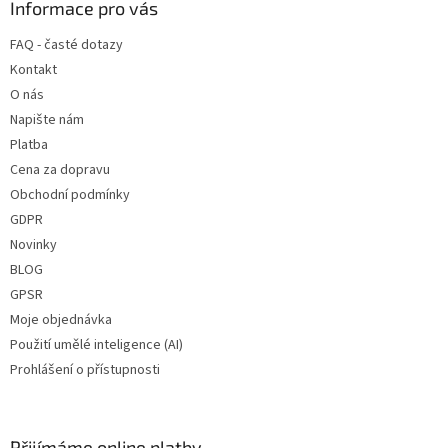
a
Informace pro vás
t
FAQ - časté dotazy
í
Kontakt
O nás
Napište nám
Platba
Cena za dopravu
Obchodní podmínky
GDPR
Novinky
BLOG
GPSR
Moje objednávka
Použití umělé inteligence (AI)
Prohlášení o přístupnosti
Přijímáme online platby