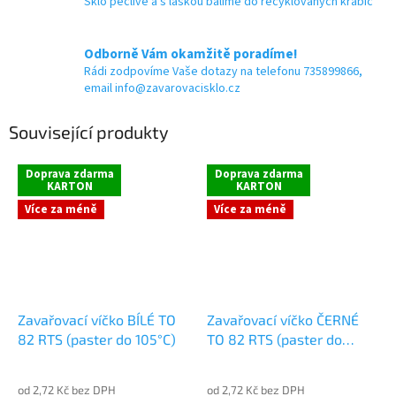
Sklo pečlivě a s láskou balíme do recyklovaných krabic
Odborně Vám okamžitě poradíme!
Rádi zodpovíme Vaše dotazy na telefonu 735899866,
email info@zavarovacisklo.cz
Související produkty
Doprava zdarma
Doprava zdarma
KARTON
KARTON
Více za méně
Více za méně
Zavařovací víčko BÍLÉ TO
Zavařovací víčko ČERNÉ
82 RTS (paster do 105°C)
TO 82 RTS (paster do
105°C)
od 2,72 Kč bez DPH
od 2,72 Kč bez DPH