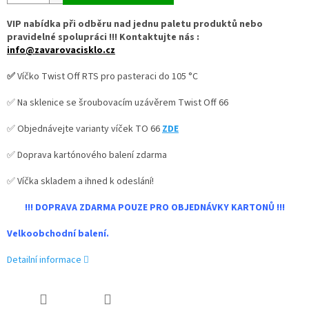
VIP nabídka při odběru nad jednu paletu produktů nebo
pravidelné spolupráci !!! Kontaktujte nás :
info@zavarovacisklo.cz
✅
Víčko Twist Off RTS pro pasteraci do 105 °C
✅ Na sklenice se šroubovacím uzávěrem Twist Off 66
✅ Objednávejte varianty víček TO 66
ZDE
✅ Doprava kartónového balení zdarma
✅ Víčka skladem a ihned k odeslání!
!!! DOPRAVA ZDARMA POUZE PRO OBJEDNÁVKY KARTONŮ !!!
Velkoobchodní balení.
Detailní informace