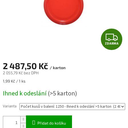
Z
ZDARMA
D
A
2 487,50 Kč
/ karton
R
2 055,79 Kč bez DPH
Měrná
1,99 Kč / 1 ks
M
cena:
Ihned k odeslání
(>5 karton)
A
Varianta
Přidat do košíku