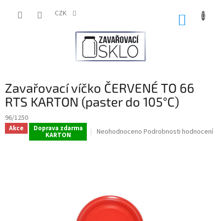
Přejít
na
CZK
NÁKUP
obsah
KOŠÍK
Zavařovací víčko ČERVENÉ TO 66
RTS KARTON (paster do 105°C)
96/1250
Akce
Doprava zdarma
Průměrné
Neohodnoceno
Podrobnosti hodnocení
KARTON
hodnocení
produktu
je
0,0
z
5
hvězdiček.