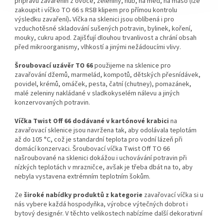
přípravu zavařenin z ovoce, zeleniny, hub, na med, na maso (lze
zakoupit i víčko TO 66 s RSB klipem pro přímou kontrolu
výsledku zavaření)
.
Víčka na sklenici jsou oblíbená i pro
vzduchotěsné skladování sušených potravin, bylinek, koření,
mouky, cukru apod. Zajišťují dlouhou trvanlivost a chrání obsah
před mikroorganismy, vlhkostí a jinými nežádoucími vlivy.
Šroubovací uzávěr TO 66
použijeme na sklenice pro
zavařování džemů, marmelád, kompotů, dětských přesnídávek,
povidel, krémů, omáček, pesta, čatní (chutney), pomazánek,
malé zeleniny nakládané v sladkokyselém nálevu a jiných
konzervovaných potravin.
Víčka Twist Off 66 dodávané v kartónové krabici
na
zavařovací sklenice jsou navržena tak, aby odolávala teplotám
až do 105 °C
, což je standardní teplota pro vodní lázeň při
domácí konzervaci.
Šroubovací víčka Twist Off TO 66
našroubované na sklenici dokážou i uchovávání potravin při
nízkých teplotách
v
mrazničce, avšak je třeba dbát na to, aby
nebyla vystavena extrémním teplotním šokům.
Ze
široké nabídky produktů z kategorie
zavařovací víčka si u
nás vybere každá hospodyňka, výrobce výtečných dobrot i
bytový designér.
V těchto velikostech nabízíme další dekorativní