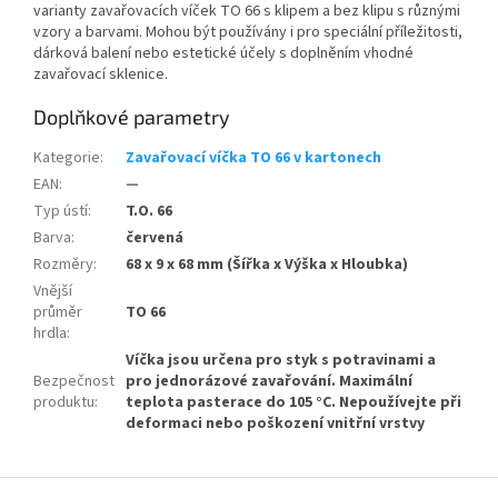
varianty zavařovacích víček TO 66
s klipem a bez klipu s různými
vzory a barvami. Mohou být používány i pro speciální příležitosti,
dárková balení nebo estetické účely s doplněním vhodné
zavařovací sklenice.
Doplňkové parametry
Kategorie
:
Zavařovací víčka TO 66 v kartonech
EAN
:
—
Typ ústí
:
T.O. 66
Barva
:
červená
Rozměry
:
68 x 9 x 68 mm (Šířka x Výška x Hloubka)
Vnější
průměr
TO 66
hrdla
:
Víčka jsou určena pro styk s potravinami a
Bezpečnost
pro jednorázové zavařování. Maximální
produktu
:
teplota pasterace do 105 °C. Nepoužívejte při
deformaci nebo poškození vnitřní vrstvy
Z