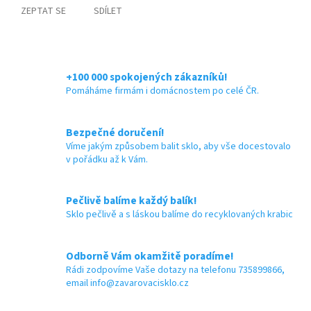
ZEPTAT SE
SDÍLET
+100 000 spokojených zákazníků!
Pomáháme firmám i domácnostem po celé ČR.
Bezpečné doručení!
Víme jakým způsobem balit sklo, aby vše docestovalo
v pořádku až k Vám.
Pečlivě balíme každý balík!
Sklo pečlivě a s láskou balíme do recyklovaných krabic
Odborně Vám okamžitě poradíme!
Rádi zodpovíme Vaše dotazy na telefonu 735899866,
email info@zavarovacisklo.cz