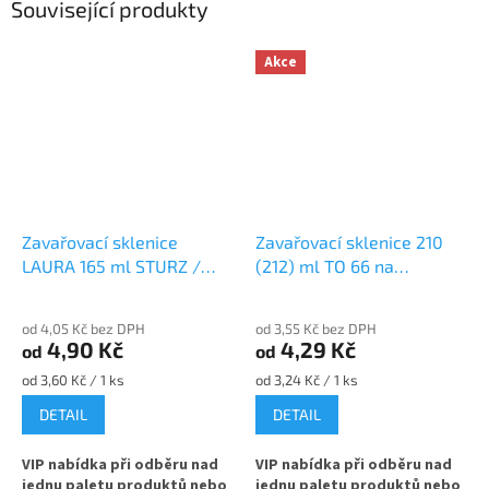
Související produkty
Akce
Zavařovací sklenice
Zavařovací sklenice 210
LAURA 165 ml STURZ /
(212) ml TO 66 na
ROVNÁ TO 66 na
marmeládu
marmeládu
od 4,05 Kč bez DPH
od 3,55 Kč bez DPH
4,90 Kč
4,29 Kč
od
od
Měrná
Měrná
od 3,60 Kč / 1 ks
od 3,24 Kč / 1 ks
cena:
cena:
DETAIL
DETAIL
VIP nabídka při odběru nad
VIP nabídka při odběru nad
jednu paletu produktů nebo
jednu paletu produktů nebo