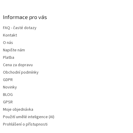
á
p
a
Informace pro vás
t
FAQ - časté dotazy
í
Kontakt
O nás
Napište nám
Platba
Cena za dopravu
Obchodní podmínky
GDPR
Novinky
BLOG
GPSR
Moje objednávka
Použití umělé inteligence (AI)
Prohlášení o přístupnosti