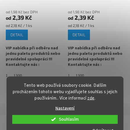
105°C)
✅ Paletu za výhodnější cenu
✅
Paletu za výhodnější cenu
od 1,98 Kč bez DPH
od 1,98 Kč bez DPH
2,39 Kč
2,39 Kč
od
od
objednejte
ZDE
objednejte
ZDE
Měrná
Měrná
od 2,18 Kč / 1 ks
od 2,18 Kč / 1 ks
cena:
cena:
DETAIL
DETAIL
VIP nabídka při odběru nad
VIP nabídka při odběru nad
jednu paletu produktů nebo
jednu paletu produktů nebo
pravidelné spolupráci !!!
pravidelné spolupráci !!!
Kontaktujte nás :
Kontaktujte nás :
info@zavarovacisklo.cz
info@zavarovacisklo.cz
1
1300
1
1300
✅
Víčko na sklenici s uzávěrem
✅
Víčko na sklenici s uzávěrem
Tento web používá soubory cookie. Dalším
typu Twist Off 63
typu Twist Off 63
procházením tohoto webu vyjadřujete souhlas s jejich
ZOBRAZIT VŠECHNY PODOBNÉ PRODUKTY
používáním.. Více informací
zde
.
✅ Šroubovací víčko pro snadné
✅ Šroubovací víčko pro snadné
otevření sklenice
otevření sklenice
Nastavení
Popis
Hodnocení
✅ Různé varianty víček TO 63
✅ Různé varianty víček TO 63
Souhlasím
objednejte
ZDE
objednejte
ZDE
Detailní popis produktu