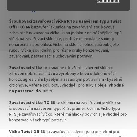
Odmítnout
✅ Pro výhodnější cenu kupte
✅ Pro výhodnější cenu kupte
Víčka Twist Off 66 na zavařovací sklenici se šroubovacím
celý karton
celý karton
uzávěrem typu TO 66 v kartónovém balení
✅ Víčka skladem a ihned k
✅ Víčka skladem a ihned k
Šroubovací zavařovací víčka RTS s uzávěrem typu Twist
odeslání!
odeslání!
Off
(
TO) 66
k uzavření sklenice na zavařování jsou kovová
zdravotně nezávadná víčka. Jsou jedním z nejběžnějších typů
Kupte karton víček a máte
Kupte karton víček a máte
víček na zavařovací sklenice, protože manipulace s nimi je
na něj dopravu ZDARMA!
na něj dopravu ZDARMA!
nenáročná a spolehlivá. Víčko na sklenici lehce zašroubujete
rukou. Víčka jsou ideální pro různé druhy konzervování,
zavařování, pasterizaci a uchovávání potravin.
Zavařovací víčka
pro snadné otevření i uzavření sklenic
zároveň dobře těsní.
Jsou
vyrobeny z kovu odolného vůči
korozi, agresivním kyselým a zásaditým potravinám - kyselině
citronové, vařené soli, octu, vhodné i pro tuky a oleje.
Vhodné
na pasteraci do 105 °C
Zavařovací víčko TO 66
ke sklenici na zavařování je víčko se
šroubovacím uzávěrem typu RTS, průměr: 66 mm. Víčko typu
RTS je zavařovací víčko, které má hladký povrch a je vhodné pro
konzervaci všech typů potravin.
Víčka Twist Off 66
na zavařovací sklenici jsou perfektní pro