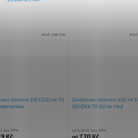
pořádku až k Vám.
Kód:
108/300
Kód
vací sklenice 210 (212) ml TO
Zavařovací sklenice 420 ml 
 marmeládu
SOUDEK TO 82 na med
Kč bez DPH
od 6,36 Kč bez DPH
9 Kč
7,70 Kč
od