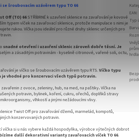
ici se šroubovacím uzávěrem typu TO 66
Kate
EAN
:
t Off (
TO) 66
STŘÍBRNÉ k uzavření sklenice na zavařování je kovové
Typ ú
ším typem víček na zavařovací sklenice, protože manipulace s nimi je
Barv
bujete rukou. Víčka jsou ideální pro různé druhy sklenic určených pro
travin.
Rozm
Vnějš
ro
snadné otevření i uzavření sklenic zároveň dobře těsní. Je
prům
elým a zásaditým potravinám - kyselině citronové, vařené soli, octu,
hrdla
avařování je víčko se šroubovacím uzávěrem typu RTS.
Víčko typu
Bezp
a je vhodné pro konzervaci všech typů potravin.
prod
u zavařenin z ovoce, zeleniny, hub, na med, na paštiky
.
Víčka na
ušených potravin, bylinek, koření, cukru, ořechů, doplňků stravy
 mikroorganismy, vlhkostí a jinými nežádoucími vlivy.
klenice Twist Off pro zavařování džemů, marmelád, kompotů,
 jiných konzervovaných potravin.
í víčka si u nás vybere každá hospodyňka, výrobce výtečných dobrot
ízíme další dekorativní varianty zavařovacích víček TO 66
.