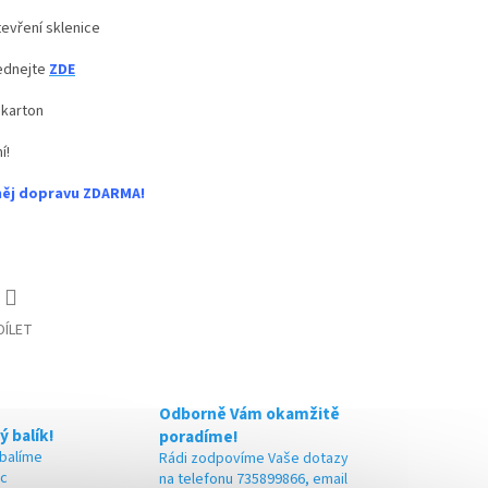
evření sklenice
jednejte
ZDE
 karton
í!
něj dopravu ZDARMA!
DÍLET
Odborně Vám okamžitě
ý balík!
poradíme!
 balíme
Rádi zodpovíme Vaše dotazy
ic
na telefonu 735899866, email