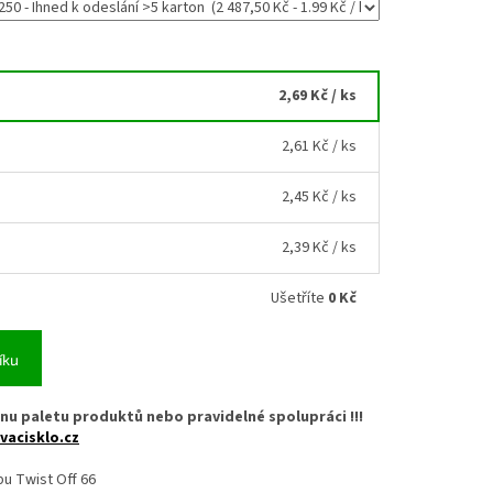
2,69 Kč
/ ks
2,61 Kč
/ ks
2,45 Kč
/ ks
2,39 Kč
/ ks
Ušetříte
0 Kč
íku
nu paletu produktů nebo pravidelné spolupráci !!!
vacisklo.cz
pu Twist Off 66