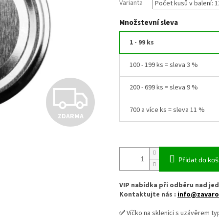
Varianta
Množstevní sleva
1 - 99 ks
100 - 199 ks = sleva 3 %
Z
200 - 699 ks = sleva 9 %
700 a více ks = sleva 11 %
ZDARMA
D
A
Přidat do koš
VIP nabídka při odběru nad jed
R
Kontaktujte nás :
info@zavaro
✅
Víčko na sklenici s uzávěrem ty