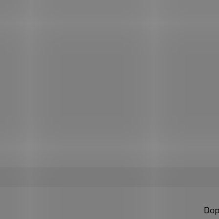
ovoce
dělaná pro džemy, pesta, pečený
✅ Paletu za výhodnějš
u za výhodnější cenu
objednejte
ZDE
jte
ZDE
Dop