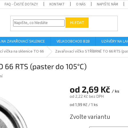
FAQ - ČASTÉ DOTAZY
KONTAKT
O NÁS
NAPIŠTE NÁM
HLEDAT
A NA ZAVAŘOVACÍ SKLENICE
VELKOOBCHOD B2B
UZÁVĚRY NA LA
í víčka na sklenice TO 66
Zavařovací víčko STŘÍBRNÉ TO 66 RTS (pas
 66 RTS (paster do 105°C)
ní
od
2,69 Kč
/ ks
od
2,22 Kč
bez DPH
Měrná
od 1,99 Kč / 1 ks
cena:
Zvolte variantu