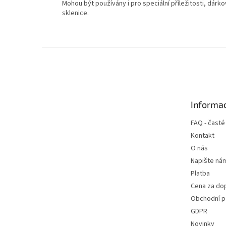
Mohou být používány i pro speciální příležitosti, dár
sklenice.
Z
á
p
a
t
Informac
í
FAQ - časté
Kontakt
O nás
Napište ná
Platba
Cena za do
Obchodní 
GDPR
Novinky