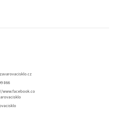
zavarovacisklo.cz
99 866
://www.facebook.co
arovacisklo
ovacisklo