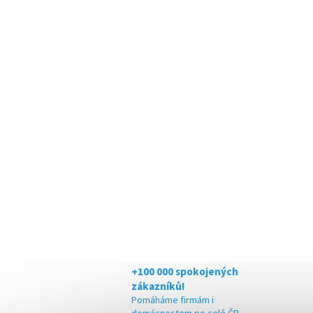
+100 000 spokojených
zákazníků!
Pomáháme firmám i