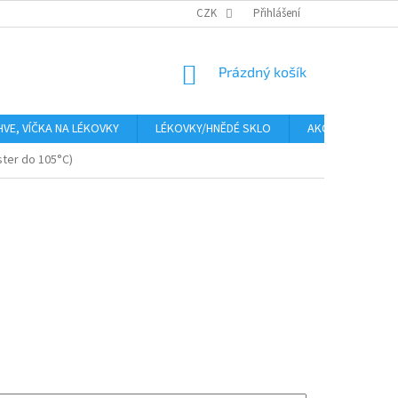
PLATBA
CENA ZA DOPRAVU
CZK
OBCHODNÍ PODMÍNKY
Přihlášení
GDPR
NÁKUPNÍ
Prázdný košík
KOŠÍK
HVE, VÍČKA NA LÉKOVKY
LÉKOVKY/HNĚDÉ SKLO
AKCE
Moje
ter do 105°C)