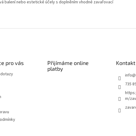
ková balení nebo estetické účely s doplněním vhodné zavařovací
e pro vás
Přijímáme online
Kontakt
platby
 dotazy
info
@
735 8
https
m
m/zav
zavar
pravu
podmínky