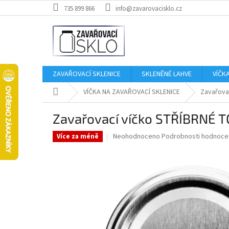
Přejít
735 899 866
info@zavarovacisklo.cz
na
obsah
ZAVAŘOVACÍ SKLENICE
SKLENĚNÉ LAHVE
VÍČK
Domů
VÍČKA NA ZAVAŘOVACÍ SKLENICE
Zavařovac
Zavařovací víčko STŘÍBRNÉ TO
Průměrné
Neohodnoceno
Podrobnosti hodnoce
Více za méně
hodnocení
produktu
je
0,0
z
5
hvězdiček.