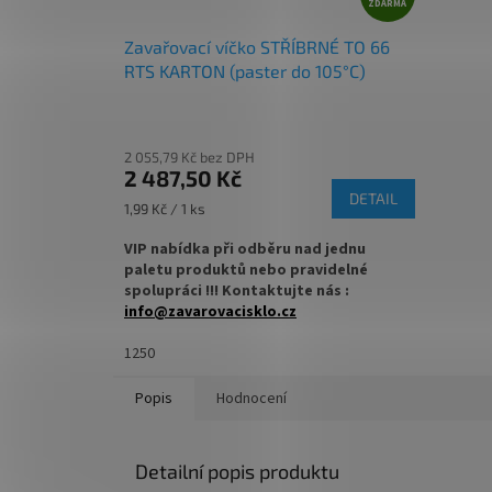
ZDARMA
D
✅ Jako dělaná pro paštiky nebo ořechová
✅ Jako 
másla
čaj
A
Zavařovací víčko STŘÍBRNÉ TO 66
R
RTS KARTON (paster do 105°C)
✅ Paletu za výhodnější cenu
✅
Palet
M
A
objednejte
ZDE
objedne
2 055,79 Kč bez DPH
2 487,50 Kč
DETAIL
Měrná
1,99 Kč / 1 ks
cena:
VIP nabídka při odběru nad jednu
paletu produktů nebo pravidelné
spolupráci !!! Kontaktujte nás :
info@zavarovacisklo.cz
✅
1250
Víčko Twist Off RTS pro pasteraci do 105
°C
Popis
Hodnocení
✅ Na sklenice se šroubovacím uzávěrem
Twist Off 66
Detailní popis produktu
✅ Objednávejte varianty víček TO 66
ZDE