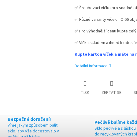
M
✅ Šroubovací víčko pro snadné ot
✅ Různé varianty víček TO 66 ob
A
✅ Pro výhodnější cenu kupte celý
✅ Víčka skladem a ihned k odeslán
Kupte karton víček a máte na 
Detailní informace
TISK
ZEPTAT SE
S
Bezpečné doručení!
Pečlivě balíme každ
Víme jakým způsobem balit
Sklo pečlivě a s láskou
sklo, aby vše docestovalo v
do recyklovaných krab