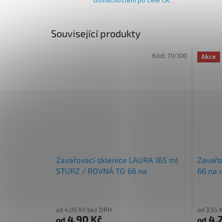
domácnostem po celé ČR.
Související produkty
Kód:
70/300
Akce
Zavařovací sklenice LAURA 165 ml
Zavařo
STURZ / ROVNÁ TO 66 na
66 na
marmeládu
od 4,05 Kč bez DPH
od 3,55 
4,90 Kč
4,2
od
od