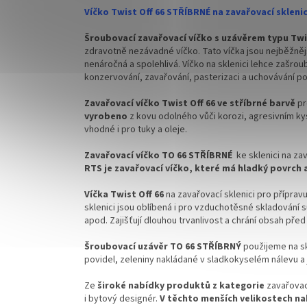
Víčko Twist Off 66 STŘÍBRNÉ na zavařovací sklen
✅ Doprava kartónového balení zdarma
Šroubovací zavařovací víčko s uzávěrem typu Twis
✅ Víčka skladem a ihned k odeslání!
zdravotně nezávadné víčko. Tato víčka jsou nejběžněj
nenáročná a spolehlivá. Víčko na sklenici lehce zašrou
!!! DOPRAVA ZDARMA POUZE PRO
konzervování, zavařování, pasterizaci a uchovávání po
OBJEDNÁVKY KARTONŮ !!!
Zavařovací víčko Twist Off 66 ve stříbrné barvě
p
Velkoobchodní balení.
vyrobeno
z kovu odolného vůči korozi, agresivním kys
vhodné i pro tuky a oleje.
Zavařovací víčko TO 66 STŘÍBRNÉ
ke sklenici na z
RTS je zavařovací víčko, které má hladký povrch 
Víčka Twist Off 66
na zavařovací sklenici pro příprav
sklenici jsou oblíbená i pro vzduchotěsné skladování s
apod. Zajišťují dlouhou trvanlivost a chrání obsah před
Šroubovací uzávěr TO 66 STŘÍBRNÝ
použijeme na s
povidel, zeleniny nakládané v sladkokyselém nálevu a
Ze
široké nabídky produktů z kategorie
zavařovac
i bytový designér.
V těchto menších velikostech nab