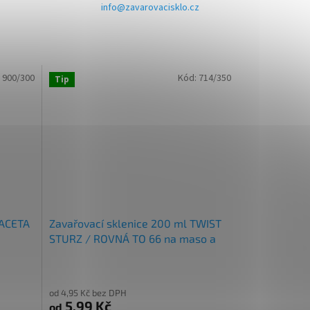
info@zavarovacisklo.cz
:
900/300
Kód:
714/350
Tip
FACETA
Zavařovací sklenice 200 ml TWIST
STURZ / ROVNÁ TO 66 na maso a
paštiku
od 4,95 Kč bez DPH
5,99 Kč
od