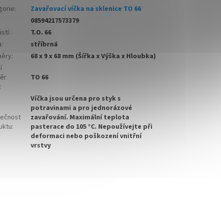
gorie
:
Zavařovací víčka na sklenice TO 66
08594217573379
stí
:
T.O. 66
a
:
stříbrná
ěry
:
68 x 9 x 68 mm (Šířka x Výška x Hloubka)
í
ěr
TO 66
:
Víčka jsou určena pro styk s
potravinami a pro jednorázové
ečnost
zavařování. Maximální teplota
uktu
:
pasterace do 105 °C. Nepoužívejte při
deformaci nebo poškození vnitřní
vrstvy