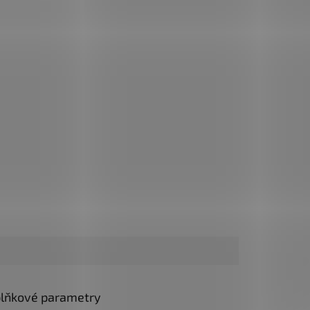
✅
Paletu za výhodnější cenu
í cenu
objednejte
ZDE
lňkové parametry