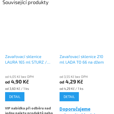
Související produkty
Zavařovací sklenice
Zavařovací sklenice 210
LAURA 165 ml STURZ /
ml LADA TO 66 na džem
ROVNÁ TO 66 na
marmeládu
od 4,05 Kč bez DPH
od 3,55 Kč bez DPH
4,90 Kč
4,29 Kč
od
od
Měrná
Měrná
od 3,60 Kč / 1 ks
od 4,29 Kč / 1 ks
cena:
cena:
DETAIL
DETAIL
VIP nabídka při odběru nad
Doporučujeme
jednu paletu produktů nebo