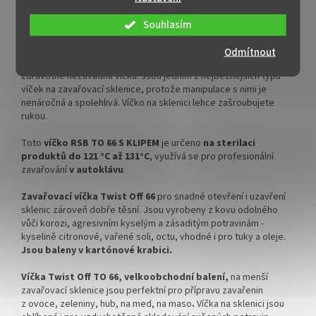
✅ Pro výhodnější cenu kupte
✅ Pro výhodnější cenu kupte
Víčka s klipem TO 66 na zavařovací sklenici se šroubovacím
celý karton
celý karton
uzávěrem typu Twist Off v kartónovém balení
Souhlasím
✅ Víčka skladem a ihned k
✅ Víčka skladem a ihned k
Šroubovací zavařovací víčka RSB s klipem na sklenice se
Odmítnout
odeslání!
odeslání!
šroubovacím uzávěrem typu Twist Off TO 66
jsou kovová
zdravotně nezávadná víčka. Jsou jedním z nejběžnějších typů
Kupte karton víček a máte
Kupte karton víček a máte
víček na zavařovací sklenice, protože manipulace s nimi je
na něj dopravu ZDARMA!
na něj dopravu ZDARMA!
nenáročná a spolehlivá. Víčko na sklenici lehce zašroubujete
rukou.
Toto
víčko RSB TO 66 S KLIPEM
je určeno
na sterilaci
produktů do 121 °C až 131°C
, využívá se pro profesionální
zavařování
v autoklávu
.
Zavařovací víčka Twist Off 66
pro snadné otevření i uzavření
sklenic zároveň dobře těsní. Jsou vyrobeny z kovu odolného
vůči korozi, agresivním kyselým a zásaditým potravinám -
kyselině citronové, vařené soli, octu, vhodné i pro tuky a oleje.
Jsou baleny v kartónové krabici.
Víčka Twist Off TO 66, velkoobchodní balení,
na menší
zavařovací sklenice jsou perfektní pro přípravu zavařenin
z ovoce, zeleniny, hub, na med, na maso
.
Víčka na sklenici jsou