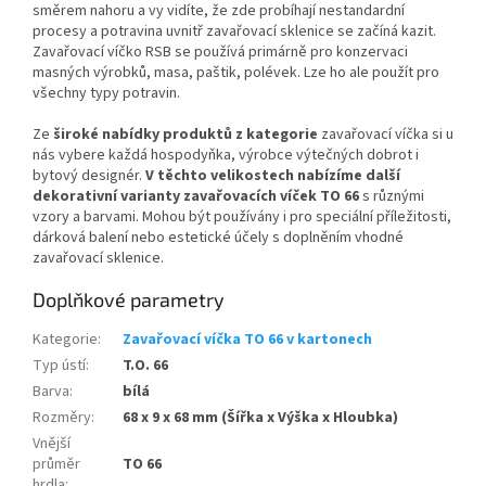
směrem nahoru a vy vidíte, že zde probíhají nestandardní
procesy a potravina uvnitř zavařovací sklenice se začíná kazit.
Zavařovací víčko RSB se používá primárně pro konzervaci
masných výrobků, masa, paštik, polévek. Lze ho ale použít pro
všechny typy potravin.
Ze
široké nabídky produktů z kategorie
zavařovací víčka si u
nás vybere každá hospodyňka, výrobce výtečných dobrot i
bytový designér.
V těchto velikostech nabízíme další
dekorativní varianty zavařovacích víček TO 66
s různými
vzory a barvami. Mohou být používány i pro speciální příležitosti,
dárková balení nebo estetické účely s doplněním vhodné
zavařovací sklenice.
Doplňkové parametry
Kategorie
:
Zavařovací víčka TO 66 v kartonech
Typ ústí
:
T.O. 66
Barva
:
bílá
Rozměry
:
68 x 9 x 68 mm (Šířka x Výška x Hloubka)
Vnější
průměr
TO 66
hrdla
: