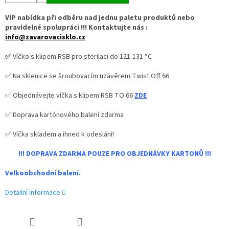
VIP nabídka při odběru nad jednu paletu produktů nebo
pravidelné spolupráci !!! Kontaktujte nás :
info@zavarovacisklo.cz
✅
Víčko s klipem RSB pro sterilaci do 121-131 °C
✅ Na sklenice se šroubovacím uzávěrem Twist Off 66
✅ Objednávejte víčka s klipem RSB TO 66
ZDE
✅ Doprava kartónového balení zdarma
✅ Víčka skladem a ihned k odeslání!
!!! DOPRAVA ZDARMA POUZE PRO OBJEDNÁVKY KARTONŮ !!!
Velkoobchodní balení.
Detailní informace