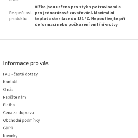
Víčka jsou určena pro styk s potravinami a
Bezpečnost
pro jednorázové zavařování. Maximální
produktu
:
teplota sterilace do 131 °C. Nepoužívejte při
deformaci nebo poškození vnitřní vrstvy
Z
á
p
a
Informace pro vás
t
FAQ - časté dotazy
í
Kontakt
O nás
Napište nám
Platba
Cena za dopravu
Obchodní podmínky
GDPR
Novinky