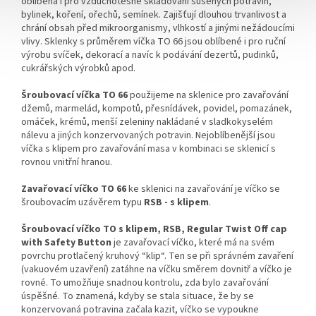
oblíbená i pro vzduchotěsné skladování sušených potravin,
bylinek, koření, ořechů, semínek. Zajišťují dlouhou trvanlivost a
chrání obsah před mikroorganismy, vlhkostí a jinými nežádoucími
vlivy.
Sklenky s průměrem víčka TO 66 jsou oblíbené i pro ruční
výrobu svíček, dekorací a navíc k podávání dezertů, pudinků,
cukrářských výrobků apod.
Šroubovací víčka TO 66
použijeme na sklenice pro zavařování
džemů, marmelád, kompotů, přesnídávek, povidel, pomazánek,
omáček, krémů, menší zeleniny nakládané v sladkokyselém
nálevu a jiných konzervovaných potravin. Nejoblíbenější jsou
víčka s klipem pro zavařování masa v kombinaci se sklenicí s
rovnou vnitřní hranou.
Zavařovací víčko TO 66
ke sklenici na zavařování je víčko se
šroubovacím uzávěrem typu
RSB - s klipem
.
Šroubovací víčko TO s klipem, RSB, Regular Twist Off cap
with Safety Button
je zavařovací víčko, které má na svém
povrchu protlačený kruhový “klip“. Ten se při správném zavaření
(vakuovém uzavření) zatáhne na víčku směrem dovnitř a víčko je
rovné. To umožňuje snadnou kontrolu, zda bylo zavařování
úspěšné. To znamená, kdyby se stala situace, že by se
konzervovaná potravina začala kazit, víčko se vypoukne