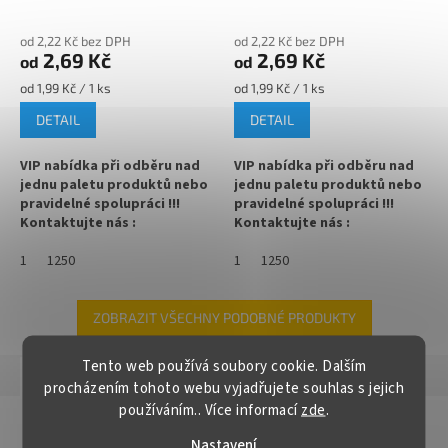
105°C)
105°C)
✅ Jako dělaná pro marmelády,
✅ Paletu za výhodnější cenu
od 2,22 Kč bez DPH
od 2,22 Kč bez DPH
džemy, pomazánky
2,69 Kč
2,69 Kč
od
od
objednejte
ZDE
✅
Paletu za výhodnější cenu
Měrná
Měrná
od 1,99 Kč / 1 ks
od 1,99 Kč / 1 ks
cena:
cena:
DETAIL
DETAIL
objednejte
ZDE
VIP nabídka při odběru nad
VIP nabídka při odběru nad
jednu paletu produktů nebo
jednu paletu produktů nebo
pravidelné spolupráci !!!
pravidelné spolupráci !!!
Kontaktujte nás :
Kontaktujte nás :
info@zavarovacisklo.cz
info@zavarovacisklo.cz
1
1250
1
1250
✅
Víčko na sklenici s uzávěrem
✅
Víčko na sklenici s uzávěrem
typu Twist Off 66
typu Twist Off 66
ZOBRAZIT VŠECHNY PODOBNÉ PRODUKTY
✅ Šroubovací víčko pro snadné
✅ Šroubovací víčko pro snadné
otevření sklenice
otevření sklenice
Tento web používá soubory cookie. Dalším
Popis
Hodnocení
procházením tohoto webu vyjadřujete souhlas s jejich
✅ Různé varianty víček TO 66
✅ Různé varianty víček TO 66
používáním.. Více informací
zde
.
objednejte
ZDE
objednejte
ZDE
Detailní popis produktu
Nastavení