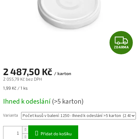
Z
ZDARMA
D
A
2 487,50 Kč
/ karton
R
2 055,79 Kč bez DPH
Měrná
1,99 Kč / 1 ks
M
cena:
Ihned k odeslání
(>5 karton)
A
Varianta
Přidat do košíku