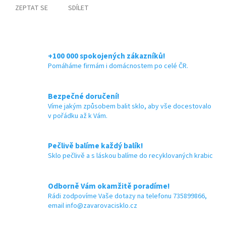
ZEPTAT SE
SDÍLET
+100 000 spokojených zákazníků!
Pomáháme firmám i domácnostem po celé ČR.
Bezpečné doručení!
Víme jakým způsobem balit sklo, aby vše docestovalo
v pořádku až k Vám.
Pečlivě balíme každý balík!
Sklo pečlivě a s láskou balíme do recyklovaných krabic
Odborně Vám okamžitě poradíme!
Rádi zodpovíme Vaše dotazy na telefonu 735899866,
email info@zavarovacisklo.cz