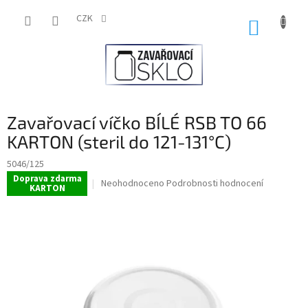
Přejít
na
CZK
NÁKUP
obsah
KOŠÍK
Zavařovací víčko BÍLÉ RSB TO 66
KARTON (steril do 121-131°C)
5046/125
Doprava zdarma
Průměrné
Neohodnoceno
Podrobnosti hodnocení
KARTON
hodnocení
produktu
je
0,0
z
5
hvězdiček.