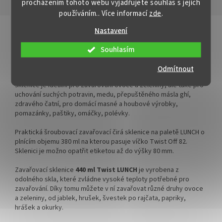
procházením tohoto webu vyjadřujete souhlas s jejich
uzavřete rukou
Popis
Hodnocení
používáním.. Více informací
zde
.
✅ Různá víčka TO 82 ke sklenici
✅ Různá víčka TO 82 ke sklenici
objednejte
ZDE
Detailní popis produktu
Nastavení
objednejte
ZDE
✅ Vhodná pro další prodej či
Paleta sklenic na zavařování 440 ml LUNCH bez víček
Souhlasím
skladné zásoby doma
✅ Jako dělaná pro domácí
Zavařovací sklenice
440 ml Twist LUNCH
je nezbytným
Odmítnout
✅ Sklenice skladem a ihned k
marmelády nebo ghí
pomocníkem pro každého, kdo se věnuje zavařování. Tato
odeslání!
sklenice je ideální pro zavařování ovoce a zeleniny, ale také pro
✅ Paletu skladem a ihned k
uchování suchých potravin, medu, přepuštěného másla ghí,
Více k balení "PACK" a dalších
odeslání!
zdravého čatní, pro domácí masné a houbové výrobky,
možnostech na přání
pomazánky, paštiky, omáčky, polévky.
zákazníka se dočtete v
našem článku:
ZDE
Praktická šroubovací zavařovací čirá sklenice na paletě LUNCH o
plnícím objemu 380 ml na kterou pasuje víčko Twist Off 82.
Sklenici je možno opatřit etiketou až do výšky 80 mm.
Zavařovací sklenice
440 ml Twist LUNCH
je vyrobena z
odolného skla, které zvládne vysoké teploty potřebné pro
zavařování. Díky tomu můžete v ní zavařovat různé druhy ovoce
a zeleniny, od jablek, hrušek, švestek po rajčata, papriky,
hrášek a okurky.