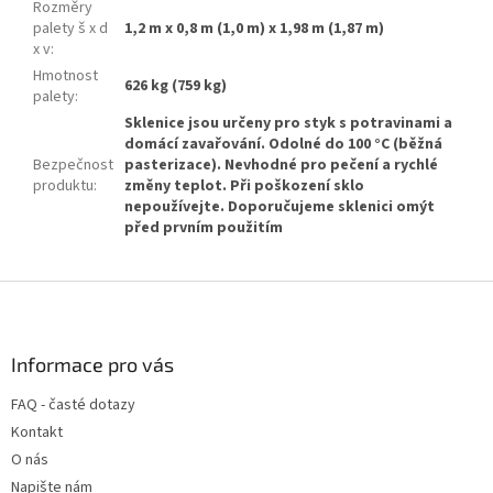
Rozměry
palety š x d
1,2 m x 0,8 m (1,0 m) x 1,98 m (1,87 m)
x v
:
Hmotnost
626 kg (759 kg)
palety
:
Sklenice jsou určeny pro styk s potravinami a
domácí zavařování. Odolné do 100 °C (běžná
Bezpečnost
pasterizace). Nevhodné pro pečení a rychlé
produktu
:
změny teplot. Při poškození sklo
nepoužívejte. Doporučujeme sklenici omýt
před prvním použitím
Z
á
p
a
Informace pro vás
t
FAQ - časté dotazy
í
Kontakt
O nás
Napište nám