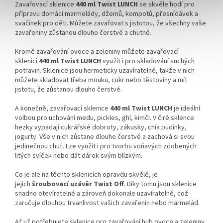
Zavařovací sklenice
440 ml Twist LUNCH
se skvěle hodí pro
přípravu domácí marmelády, džemů, kompotů, přesnídávek a
svačinek pro děti. Můžete zavařovat s jistotou, že všechny vaše
zavařeniny zůstanou dlouho čerstvé a chutné.
Kromě zavařování ovoce a zeleniny můžete zavařovací
sklenici
440 ml Twist LUNCH
využít i pro skladování suchých
potravin. Sklenice jsou hermeticky uzavíratelné, takže v nich
můžete skladovat třeba mouku, cukr nebo těstoviny a mít
jistotu, že zůstanou dlouho čerstvé.
A konečně, zavařovací sklenice
440 ml Twist LUNCH
je ideální
volbou pro uchování medu, pickles, ghí, kimči. V čiré sklence
hezky vypadají cukrářské dobroty, zákusky, chia pudinky,
jogurty. Vše v nich zůstane dlouho čerstvé a zachová si svou
jedinečnou chuť. Lze využít i pro tvorbu voňavých zdobených
litých svíček nebo dát dárek svým blízkým.
Co je ale na těchto sklenicích opravdu skvělé, je
jejich
šroubovací uzávěr Twist Off
. Díky tomu jsou sklenice
snadno otevíratelné a zároveň dokonale uzavíratelné, což
zaručuje dlouhou trvanlivost vašich zavařenin nebo marmelád.
Ať už potřebujete sklenice pro zavařování hub ovoce a zeleniny,