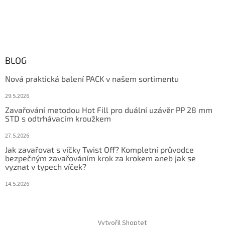
BLOG
Nová praktická balení PACK v našem sortimentu
29.5.2026
Zavařování metodou Hot Fill pro duální uzávěr PP 28 mm
STD s odtrhávacím kroužkem
27.5.2026
Jak zavařovat s víčky Twist Off? Kompletní průvodce
bezpečným zavařováním krok za krokem aneb jak se
vyznat v typech víček?
14.5.2026
Vytvořil Shoptet