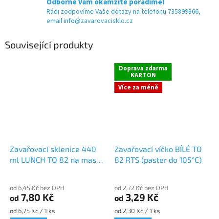
Odborně Vám okamžitě poradíme!
Rádi zodpovíme Vaše dotazy na telefonu 735899866,
email info@zavarovacisklo.cz
Související produkty
Doprava zdarma
KARTON
Více za méně
Zavařovací sklenice 440
Zavařovací víčko BÍLÉ TO
ml LUNCH TO 82 na maso
82 RTS (paster do 105°C)
a paštiku
od 6,45 Kč bez DPH
od 2,72 Kč bez DPH
7,80 Kč
3,29 Kč
od
od
Měrná
Měrná
od 6,75 Kč / 1 ks
od 2,30 Kč / 1 ks
cena:
cena: