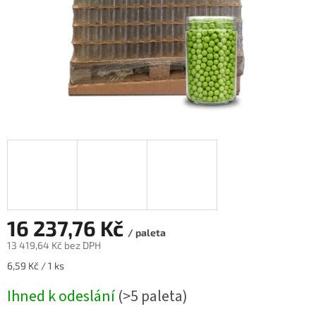
16 237,76 Kč
/ paleta
13 419,64 Kč
bez DPH
Měrná
6,59 Kč / 1 ks
cena:
Ihned k odeslání
(>5 paleta)