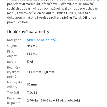
pro přípravu marmelád, přesnídávek, džemů, pro skladování
suchých potravin, výrobu pomazánek, paštik nebo pro uchování
medu, zavařovací sklenice
440 ml Twist LUNCH, paleta
s
dokoupením našeho
šroubovacího uzávěru Twist Off
je tou
pravou volbou.
Doplňkové parametry
Kategorie
:
Sklenice na paletě
Objem
:
440 ml
Plnící
380 ml
objem
:
Barva
:
čirá
Rozměry
(výška x
111 mm x 81,8 mm
průměr)
:
Max. výška
80 mm
etikety
:
Typ ústí
:
T.O. 82
Počet kusů
2 464 ks (2 940 ks + 16 pl. proložek)
na paletě
: