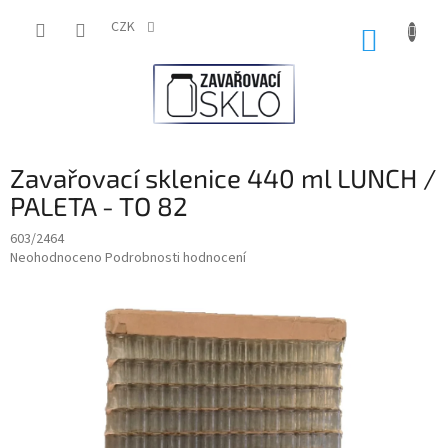
Přejít
na
CZK
NÁKUP
obsah
KOŠÍK
Zavařovací sklenice 440 ml LUNCH /
PALETA - TO 82
603/2464
Průměrné
Neohodnoceno
Podrobnosti hodnocení
hodnocení
produktu
je
0,0
z
5
hvězdiček.