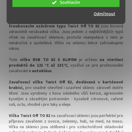
✅ Doprava kartónového balení
✅ Doprava kartónového balení
Souhlasím
Víčka s klipem TO 82 na zavařovací sklenici se šroubovacím
zdarma
zdarma
uzávěrem typu Twist Off v kartónovém balení
Odmítnout
✅ Víčka skladem a ihned k
✅ Víčka skladem a ihned k
Šroubovací zavařovací víčka RSB s klipem na sklenice se
odeslání!
odeslání!
šroubovacím uzávěrem typu Twist Off TO 82
jsou kovová
zdravotně nezávadná víčka.
Jsou jedním z nejběžnějších typů
!!! DOPRAVA ZDARMA POUZE
!!! DOPRAVA ZDARMA POUZE
víček na zavařovací sklenice
, protože manipulace s nimi je
PRO OBJEDNÁVKY KARTONŮ
PRO OBJEDNÁVKY KARTONŮ
nenáročná a spolehlivá. Víčko na sklenici lehce zašroubujete
!!!
!!!
rukou
.
Velkoobchodní balení.
Velkoobchodní balení.
Toto
víčko RSB TO 82 S KLIPEM
je určeno
na sterilaci
produktů do 121 °C až 131°C
, využívá se pro profesionální
zavařování
v autoklávu
.
Zavařovací víčka Twist Off 82, dodávaná v kartónové
krabici,
pro snadné otevření i uzavření sklenic zároveň dobře
těsní.
Jsou vyrobeny z kovu odolného vůči korozi, agresivním
kyselým a zásaditým potravinám - kyselině citronové, vařené
soli, octu, vhodné i pro tuky a oleje.
Víčka Twist Off TO 82
na zavařovací sklenici jsou perfektní pro
přípravu zavařenin z ovoce, zeleniny, hub, na med, na maso
.
Víčka na sklenici jsou oblíbená i
pro vzduchotěsné skladování