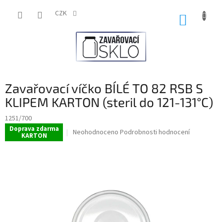
Přejít
na
CZK
NÁKUP
obsah
KOŠÍK
Zavařovací víčko BÍLÉ TO 82 RSB S
KLIPEM KARTON (steril do 121-131°C)
1251/700
Doprava zdarma
Průměrné
Neohodnoceno
Podrobnosti hodnocení
KARTON
hodnocení
produktu
je
0,0
z
5
hvězdiček.