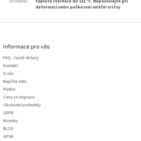
produktu
:
teplota sterilace do 131 °C. Nepoužívejte při
deformaci nebo poškození vnitřní vrstvy
Z
á
p
a
Informace pro vás
t
FAQ - časté dotazy
í
Kontakt
O nás
Napište nám
Platba
Cena za dopravu
Obchodní podmínky
GDPR
Novinky
BLOG
GPSR