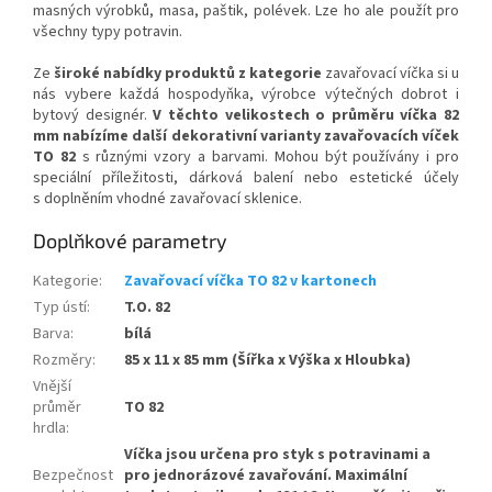
masných výrobků, masa, paštik, polévek. Lze ho ale použít pro
všechny typy potravin.
Ze
široké nabídky produktů z kategorie
zavařovací víčka si u
nás vybere každá hospodyňka, výrobce výtečných dobrot i
bytový designér.
V těchto velikostech o průměru víčka 82
mm nabízíme další dekorativní varianty zavařovacích víček
TO 82
s různými vzory a barvami. Mohou být používány i pro
speciální příležitosti, dárková balení nebo estetické účely
s doplněním vhodné zavařovací sklenice.
Doplňkové parametry
Kategorie
:
Zavařovací víčka TO 82 v kartonech
Typ ústí
:
T.O. 82
Barva
:
bílá
Rozměry
:
85 x 11 x 85 mm (Šířka x Výška x Hloubka)
Vnější
průměr
TO 82
hrdla
:
Víčka jsou určena pro styk s potravinami a
Bezpečnost
pro jednorázové zavařování. Maximální