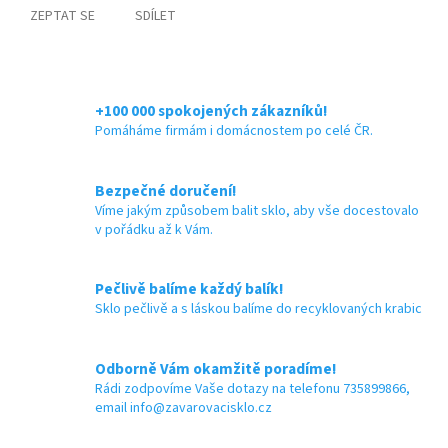
ZEPTAT SE
SDÍLET
+100 000 spokojených zákazníků!
Pomáháme firmám i domácnostem po celé ČR.
Bezpečné doručení!
Víme jakým způsobem balit sklo, aby vše docestovalo
v pořádku až k Vám.
Pečlivě balíme každý balík!
Sklo pečlivě a s láskou balíme do recyklovaných krabic
Odborně Vám okamžitě poradíme!
Rádi zodpovíme Vaše dotazy na telefonu 735899866,
email info@zavarovacisklo.cz