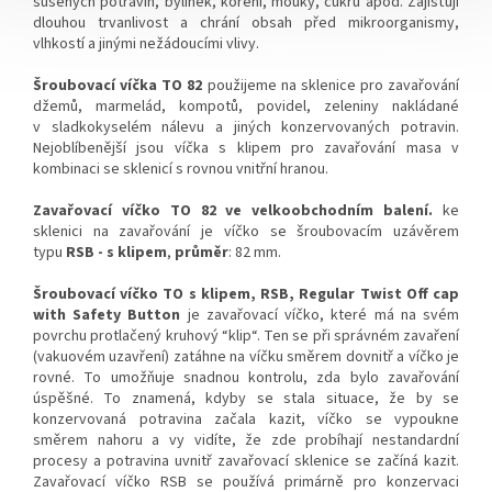
sušených potravin, bylinek, koření, mouky, cukru apod. Zajišťují
dlouhou trvanlivost a chrání obsah před mikroorganismy,
vlhkostí a jinými nežádoucími vlivy.
Šroubovací víčka TO 82
použijeme na sklenice pro zavařování
džemů, marmelád, kompotů, povidel, zeleniny nakládané
v sladkokyselém nálevu a jiných konzervovaných potravin.
Nejoblíbenější jsou víčka s klipem pro zavařování masa v
kombinaci se sklenicí s rovnou vnitřní hranou.
Zavařovací víčko TO 82 ve velkoobchodním balení.
ke
sklenici na zavařování je víčko se šroubovacím uzávěrem
typu
RSB - s klipem
,
průměr
: 82 mm.
Šroubovací víčko TO s klipem, RSB, Regular Twist Off cap
with Safety Button
je zavařovací víčko, které má na svém
povrchu protlačený kruhový “klip“. Ten se při správném zavaření
(vakuovém uzavření) zatáhne na víčku směrem dovnitř a víčko je
rovné. To umožňuje snadnou kontrolu, zda bylo zavařování
úspěšné. To znamená, kdyby se stala situace, že by se
konzervovaná potravina začala kazit, víčko se vypoukne
směrem nahoru a vy vidíte, že zde probíhají nestandardní
procesy a potravina uvnitř zavařovací sklenice se začíná kazit.
Zavařovací víčko RSB se používá primárně pro konzervaci