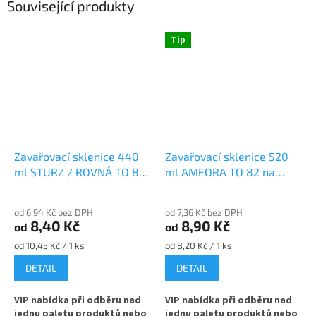
Související produkty
Tip
Zavařovací sklenice 440
Zavařovací sklenice 520
ml STURZ / ROVNÁ TO 82
ml AMFORA TO 82 na
na maso
kompot
od 6,94 Kč bez DPH
od 7,36 Kč bez DPH
8,40 Kč
8,90 Kč
od
od
Měrná
Měrná
od 10,45 Kč / 1 ks
od 8,20 Kč / 1 ks
cena:
cena:
DETAIL
DETAIL
VIP nabídka při odběru nad
VIP nabídka při odběru nad
jednu paletu produktů nebo
jednu paletu produktů nebo