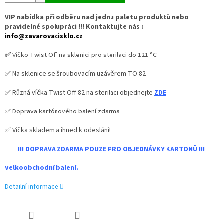
VIP nabídka při odběru nad jednu paletu produktů nebo
pravidelné spolupráci !!! Kontaktujte nás :
info@zavarovacisklo.cz
✅
Víčko Twist Off na sklenici pro sterilaci do 121 °C
✅ Na sklenice se šroubovacím uzávěrem TO 82
✅ Různá víčka Twist Off 82 na sterilaci objednejte
ZDE
✅ Doprava kartónového balení zdarma
✅ Víčka skladem a ihned k odeslání!
!!! DOPRAVA ZDARMA POUZE PRO OBJEDNÁVKY KARTONŮ !!!
Velkoobchodní balení.
Detailní informace