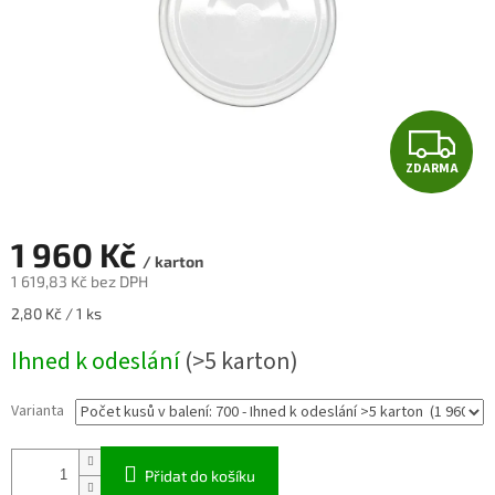
Z
ZDARMA
D
A
1 960 Kč
/ karton
R
1 619,83 Kč bez DPH
Měrná
2,80 Kč / 1 ks
M
cena:
Ihned k odeslání
(>5 karton)
A
Varianta
Přidat do košíku