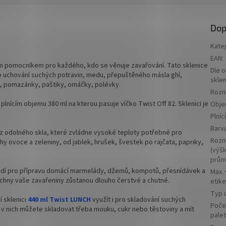
.
zeleninu.
ovací sklenice nejen na okurky 425
✅
Zavařovací sklenice s univerzáln
Dop
použitím 540 ml
Kate
 Off šroubový uzávěr uzavřete
✅ Twist Off šroubový uzávěr uzavř
EAN
:
rukou
m pomocníkem pro každého, kdo se věnuje zavařování. Tato sklenice
Dle 
pro uchování suchých potravin, medu, přepuštěného másla ghí,
víčka TO 82 ke sklenici objednejte
✅ Různá víčka TO 82 ke sklenici ob
skle
, pomazánky, paštiky, omáčky, polévky.
Rozm
ZDE
plnícím objemu 380 ml na kterou pasuje víčko Twist Off 82. Sklenici je
Obj
Plníc
ělaná pro lečo, zavařeniny,
✅ Jako dělaná na polévky, přesníd
Barv
aj.
lečo, houby
z odolného skla, které zvládne vysoké teploty potřebné pro
Rozm
y ovoce a zeleniny, od jablek, hrušek, švestek po rajčata, papriky,
u za výhodnější cenu
✅
Paletu za výhodnějš
(výšk
prům
jte
ZDE
objednejte
ZDE
dí pro přípravu domácí marmelády, džemů, kompotů, přesnídávek a
Max.
echny vaše zavařeniny zůstanou dlouho čerstvé a chutné.
etike
Typ ú
 sklenici
440 ml Twist LUNCH
využít i pro skladování suchých
Poče
e v nich můžete skladovat třeba mouku, cukr nebo těstoviny a mít
pale