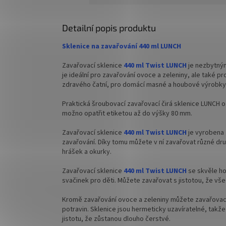
zeleninu
✅
Široce využitelná zavařovací sklenice 420
ml FACETA
✅
Zavař
Detailní popis produktu
ml
✅ Twist Off šroubový uzávěr uzavřete
Sklenice na zavařování 440 ml LUNCH
rukou
✅ Twist
rukou
Zavařovací sklenice
440 ml Twist LUNCH
je nezbytný
✅ Různá víčka TO 82 ke sklenici objednejte
je ideální pro zavařování ovoce a zeleniny, ale také 
✅ Různá 
zdravého čatní, pro domácí masné a houbové výrobky
ZDE
ZDE
Praktická šroubovací zavařovací čirá sklenice LUNCH o 
✅ Jako dělaná pro paštiky, maso, zeleninu,
možno opatřit etiketou až do výšky 80 mm.
ovoce
✅ Jako d
polévky 
Zavařovací sklenice
440 ml Twist LUNCH
je vyrobena 
✅ Paletu za výhodnější cenu
zavařování. Díky tomu můžete v ní zavařovat různé druh
✅
Palet
hrášek a okurky.
objednejte
ZDE
objedne
Zavařovací sklenice
440 ml Twist LUNCH
se skvěle ho
svačinek pro děti. Můžete zavařovat s jistotou, že vš
Kromě zavařování ovoce a zeleniny můžete zavařovací
potravin. Sklenice jsou hermeticky uzavíratelné, takž
jistotu, že zůstanou dlouho čerstvé.