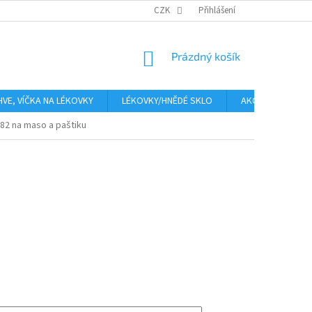
PLATBA
CENA ZA DOPRAVU
CZK
OBCHODNÍ PODMÍNKY
Přihlášení
GDPR
NÁKUPNÍ
Prázdný košík
KOŠÍK
HVE, VÍČKA NA LÉKOVKY
LÉKOVKY/HNĚDÉ SKLO
AKCE
Moje
82 na maso a paštiku