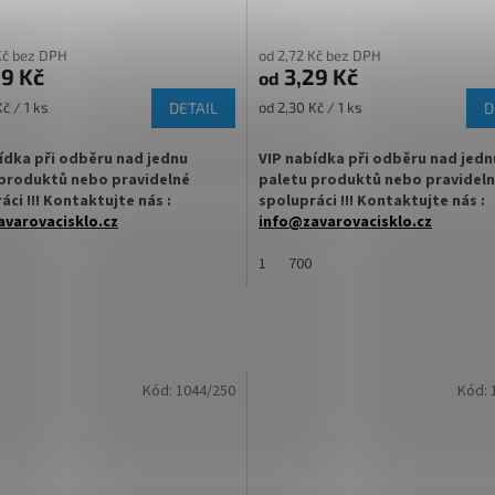
Kč bez DPH
od 2,72 Kč bez DPH
9 Kč
3,29 Kč
od
Měrná
č / 1 ks
DETAIL
od 2,30 Kč / 1 ks
D
cena:
ídka při odběru nad jednu
VIP nabídka při odběru nad jedn
produktů nebo pravidelné
paletu produktů nebo pravidel
áci !!! Kontaktujte nás :
spolupráci !!! Kontaktujte nás :
varovacisklo.cz
info@zavarovacisklo.cz
 na sklenici s uzávěrem typu Twist
✅
1
Víčko na sklenici s uzávěrem typ
700
Off 82
ovací víčko pro snadné otevření
✅ Šroubovací víčko pro snadné ote
sklenice
 varianty víček TO 82
✅ Různé varianty víček TO 82
Kód:
1044/250
Kód:
jte
ZDE
objednejte
ZDE
hodnější cenu kupte celý karton
✅ Pro výhodnější cenu kupte celý k
skladem a ihned k odeslání!
✅ Víčka skladem a ihned k odeslání!