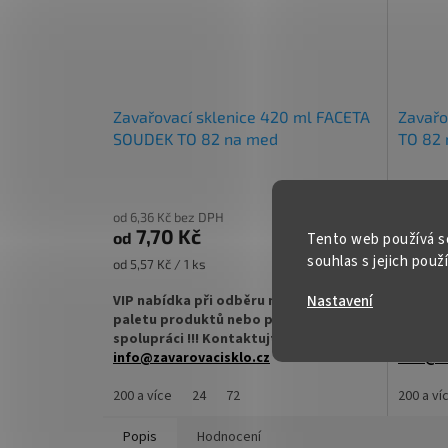
Kupte karton víček a máte na něj
Kupte k
dopravu ZDARMA!
doprav
Zavařovací sklenice 420 ml FACETA
Zavařo
SOUDEK TO 82 na med
TO 82 
od 6,36 Kč bez DPH
od 6,36 
7,70 Kč
7,7
od
od
Tento web používá s
DETAIL
souhlas s jejich použ
Měrná
Měrná
od 5,57 Kč / 1 ks
od 5,83 K
cena:
cena:
VIP nabídka při odběru nad jednu
Nastavení
VIP nab
paletu produktů nebo pravidelné
paletu 
spolupráci !!! Kontaktujte nás :
spolupr
info@zavarovacisklo.cz
info@za
Zavařovací sklenice 420 ml Twist Off TO 82
200 a více
24
72
Zavařova
200 a ví
vhodná pro med, marmelády, džemy,
vhodná 
pesto, ovoce nebo nakládanou zeleninu.
džemy, 
Popis
Hodnocení