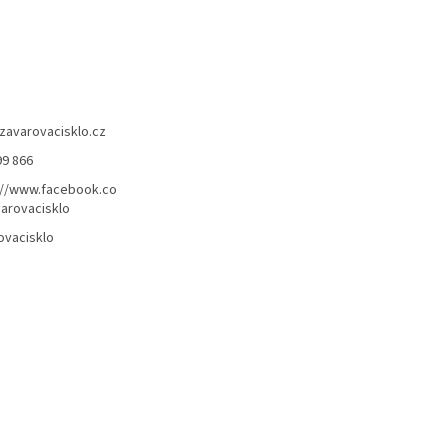
zavarovacisklo.cz
99 866
://www.facebook.co
arovacisklo
ovacisklo