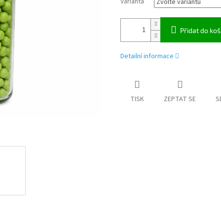
Varianta
Přidat do koš
Detailní informace
TISK
ZEPTAT SE
S