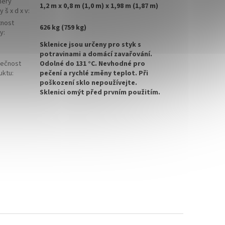
ěry
1,2 m x 0,8 m (1,0 m) x 1,98 m (1,87 m)
y š x d x v
:
nost
626 kg (759 kg)
ty
:
Sklenice jsou určeny pro styk s
potravinami a domácí zavařování.
ečnost
Odolné do 131 °C. Nevhodné pro
uktu
:
pečení a rychlé změny teplot. Při
poškození sklo nepoužívejte.
Sklenici omýt před prvním použitím.