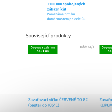
+100 000 spokojených
zákazníků!
Pomáháme firmám i
domácnostem po celé ČR.
Související produkty
Kód:
61/1
Doprava zdarma
Dopra
KARTON
KA
Zavařovací víčko ČERVENÉ TO 82
Zavařo
(paster do 105°C)
KLIPEM