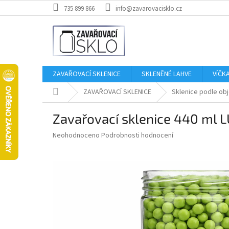
Přejít
735 899 866
info@zavarovacisklo.cz
na
obsah
ZAVAŘOVACÍ SKLENICE
SKLENĚNÉ LAHVE
VÍČK
Domů
ZAVAŘOVACÍ SKLENICE
Sklenice podle ob
Zavařovací sklenice 440 ml 
Průměrné
Neohodnoceno
Podrobnosti hodnocení
hodnocení
produktu
je
0,0
z
5
hvězdiček.