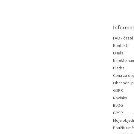
á
p
a
t
Informac
í
FAQ - časté
Kontakt
O nás
Napište ná
Platba
Cena za do
Obchodní 
GDPR
Novinky
BLOG
GPSR
Moje objed
Použití uměl