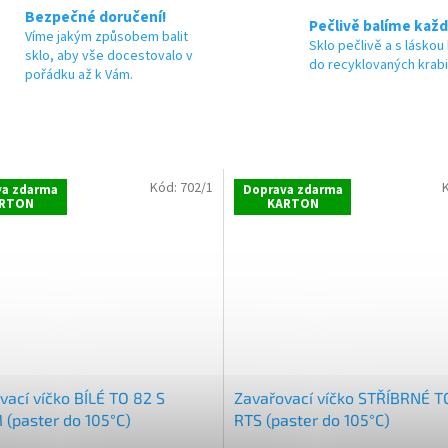
Bezpečné doručení!
Pečlivě balíme každ
Víme jakým způsobem balit
Sklo pečlivě a s láskou
sklo, aby vše docestovalo v
do recyklovaných krab
pořádku až k Vám.
Kód:
702/1
va zdarma
Doprava zdarma
RTON
KARTON
vací víčko BÍLÉ TO 82 S
Zavařovací víčko STŘÍBRNÉ T
 (paster do 105°C)
RTS (paster do 105°C)