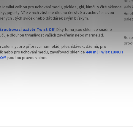
Rozm
palet
e ideální volbou pro uchování medu, pickles, ghí, kimči. V čiré sklence
ky, jogurty. Vše v nich zůstane dlouho čerstvé a zachová si svou
Hmot
bených litých svíček nebo dát dárek svým blízkým.
pale
šroubovací uzávěr Twist Off
. Díky tomu jsou sklenice snadno
ručuje dlouhou trvanlivost vašich zavařenin nebo marmelád.
Bezp
prod
a zeleniny, pro přípravu marmelád, přesnídávek, džemů, pro
ik nebo pro uchování medu, zavařovací sklenice
440 ml Twist LUNCH
Off
jsou tou pravou volbou.