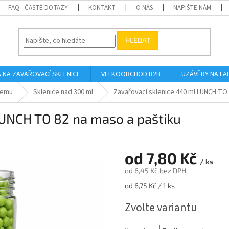
FAQ - ČASTÉ DOTAZY
KONTAKT
O NÁS
NAPIŠTE NÁM
HLEDAT
A NA ZAVAŘOVACÍ SKLENICE
VELKOOBCHOD B2B
UZÁVĚRY NA LA
jemu
Sklenice nad 300 ml
Zavařovací sklenice 440 ml LUNCH TO 
LUNCH TO 82 na maso a paštiku
od
7,80 Kč
/ ks
od
6,45 Kč
bez DPH
Měrná
od 6,75 Kč / 1 ks
cena:
Zvolte variantu