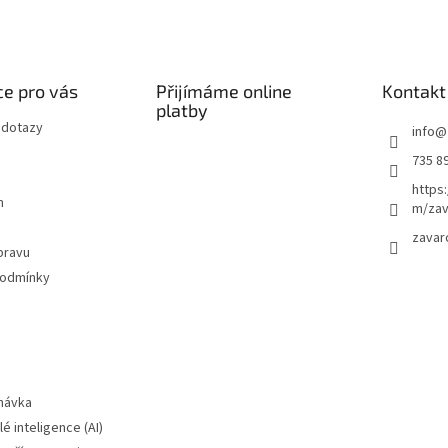
e pro vás
Přijímáme online
Kontakt
platby
 dotazy
info
@
735 8
https
m
m/zav
zavar
pravu
podmínky
návka
é inteligence (AI)