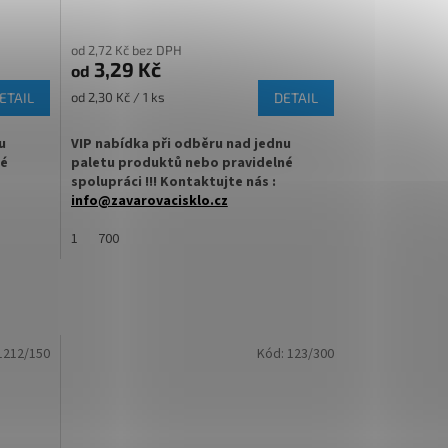
od 2,72 Kč bez DPH
3,29 Kč
od
Měrná
ETAIL
od 2,30 Kč / 1 ks
DETAIL
cena:
u
VIP nabídka při odběru nad jednu
né
paletu produktů nebo pravidelné
spolupráci !!! Kontaktujte nás :
info@zavarovacisklo.cz
u Twist
✅
1
Víčko na sklenici s uzávěrem typu Twist
700
Off 82
vření
✅ Šroubovací víčko pro snadné otevření
sklenice
✅ Různé varianty víček TO 82
1212/150
Kód:
123/300
objednejte
ZDE
arton
✅ Pro výhodnější cenu kupte celý karton
✅ Víčka skladem a ihned k odeslání!