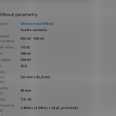
zeleninu.
ím
✅
Nižší čirá sklenice většího objemu
lňkové parametry
✅ Twist Off šroubový uzávěr uzavřete
gorie
:
Sklenice nad 300 ml
ete
lehce rukou
Zvolte variantu
✅ Různá víčka TO 82 ke sklenici
objemu
301 ml - 500 ml
jednejte
nice/lahve
:
objednejte
ZDE
ěr víčka
:
TO 82
em
:
440 ml
✅ Ideální na kompoty, povidla, omáčky,
í objem
:
380 ml
ávky,
polévky
a
:
čirá
✅
Paletu za výhodnější cenu
ěry
í cenu
a x
111 mm x 81,8 mm
objednejte
ZDE
ěr)
:
 výška
80 mm
ty
:
stí
:
T.O. 82
t kusů na
2 464 ks (2 940 ks + 16 pl. proložek)
tě
: