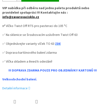
VIP nabídka při odběru nad jednu paletu produktů nebo
pravidelné spolupráci !!! Kontaktujte nás :
info@zavarovacisklo.cz
✅
Víčko Twist Off RTS pro pasteraci do 105 °C
✅ Na sklenice se šroubovacím uzávěrem Twist Off 63
✅ Objednávejte varianty víček TO 63
ZDE
✅ Doprava kartónového balení zdarma
✅ Víčka skladem a ihned k odeslání!
!!! DOPRAVA ZDARMA POUZE PRO OBJEDNÁVKY KARTONŮ !!!
Velkoobchodní balení.
Detailní informace