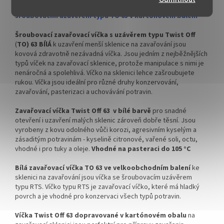
✅ Pro výhodnější cenu si kupte
✅ Pro výhodnější cenu kupte
Víčka Twist Off TO 63 BÍLÁ na zavařovací sklenici se
celý karton
ZDE
celý karton
šroubovacím uzávěrem typu TO 63 v kartónovém balení
✅ Víčka skladem a ihned k
✅ Víčka skladem a ihned k
Šroubovací zavařovací víčka s uzávěrem typu Twist Off
odeslání!
odeslání!
(
TO) 63 BÍlÁ
k uzavření menší sklenice na zavařování jsou
kovová zdravotně nezávadná víčka. Jsou jedním z nejběžnějších
Kupte karton víček a máte
Kupte karton víček a máte
typů víček na zavařovací sklenice, protože manipulace s nimi je
na něj dopravu ZDARMA!
na něj dopravu ZDARMA!
nenáročná a spolehlivá. Víčko na sklenici lehce zašroubujete
rukou. Víčka jsou ideální pro různé druhy konzervování,
zavařování, pasterizaci a uchovávání potravin.
Zavařovací víčka Twist Off 63 v bílé barvě
pro snadné
otevření i uzavření malých sklenic zároveň dobře těsní. Jsou
vyrobeny z kovu odolného vůči korozi, agresivním kyselým a
zásaditým potravinám - kyselině citronové, vařené soli, octu,
vhodné i pro tuky a oleje.
Vhodné na pasteraci do 105 °C
Bílá zavařovací víčka TO 63 ve velkoobchodním balení
ke
sklenici na zavařování jsou víčka se šroubovacím uzávěrem
typu RTS. Víčko typu RTS je zavařovací víčko, které má hladký
povrch a je vhodné pro konzervaci všech typů potravin.
Víčka Twist Off 63 dopravované v kartónovém obalu
na