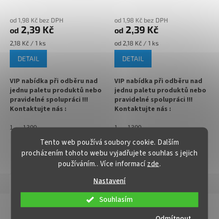
✅ Paletu za výhodnější cenu
✅
Paletu za výhodnější cenu
105°C)
objednejte
ZDE
objednejte
ZDE
od 1,98 Kč bez DPH
od 1,98 Kč bez DPH
2,39 Kč
2,39 Kč
od
od
Měrná
Měrná
2,18 Kč / 1 ks
od 2,18 Kč / 1 ks
cena:
cena:
DETAIL
DETAIL
VIP nabídka při odběru nad
VIP nabídka při odběru nad
jednu paletu produktů nebo
jednu paletu produktů nebo
pravidelné spolupráci !!!
pravidelné spolupráci !!!
Kontaktujte nás :
Kontaktujte nás :
info@zavarovacisklo.cz
info@zavarovacisklo.cz
1
1300
1
1300
✅
Víčko na sklenici s uzávěrem
✅
Víčko na sklenici s uzávěrem
Tento web používá soubory cookie. Dalším
typu Twist Off 63
typu Twist Off 63
procházením tohoto webu vyjadřujete souhlas s jejich
ZOBRAZIT VŠECHNY PODOBNÉ PRODUKTY
používáním.. Více informací
zde
.
✅ Šroubovací víčko pro snadné
✅ Šroubovací víčko pro snadné
otevření sklenice
otevření sklenice
Nastavení
Popis
Hodnocení
✅ Různé varianty víček TO 63
✅ Různé varianty víček TO 63
Souhlasím
objednejte
ZDE
objednejte
ZDE
Detailní popis produktu
Odmítnout