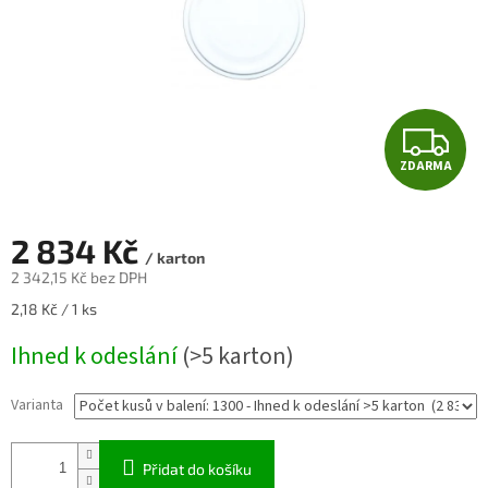
Z
ZDARMA
D
A
2 834 Kč
/ karton
R
2 342,15 Kč bez DPH
Měrná
2,18 Kč / 1 ks
M
cena:
Ihned k odeslání
(>5 karton)
A
Varianta
Přidat do košíku