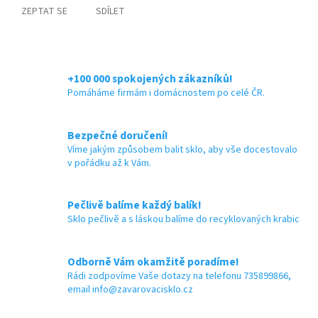
ZEPTAT SE
SDÍLET
+100 000 spokojených zákazníků!
Pomáháme firmám i domácnostem po celé ČR.
Bezpečné doručení!
Víme jakým způsobem balit sklo, aby vše docestovalo
v pořádku až k Vám.
Pečlivě balíme každý balík!
Sklo pečlivě a s láskou balíme do recyklovaných krabic
Odborně Vám okamžitě poradíme!
Rádi zodpovíme Vaše dotazy na telefonu 735899866,
email info@zavarovacisklo.cz