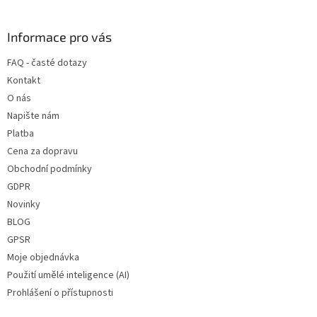
á
p
a
Informace pro vás
t
FAQ - časté dotazy
í
Kontakt
O nás
Napište nám
Platba
Cena za dopravu
Obchodní podmínky
GDPR
Novinky
BLOG
GPSR
Moje objednávka
Použití umělé inteligence (AI)
Prohlášení o přístupnosti