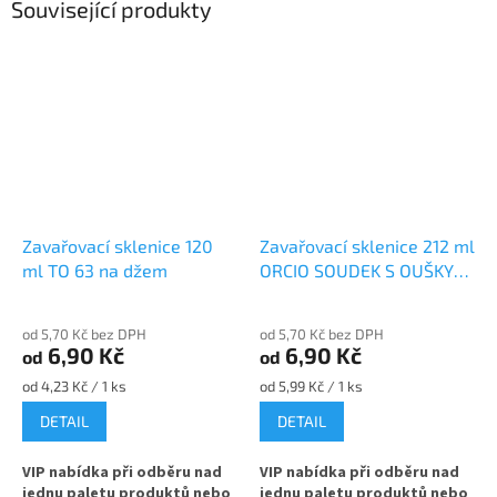
Související produkty
Zavařovací sklenice 120
Zavařovací sklenice 212 ml
ml TO 63 na džem
ORCIO SOUDEK S OUŠKY
TO 63 na džem
od 5,70 Kč bez DPH
od 5,70 Kč bez DPH
6,90 Kč
6,90 Kč
od
od
Měrná
Měrná
od 4,23 Kč / 1 ks
od 5,99 Kč / 1 ks
cena:
cena:
DETAIL
DETAIL
VIP nabídka při odběru nad
VIP nabídka při odběru nad
jednu paletu produktů nebo
jednu paletu produktů nebo