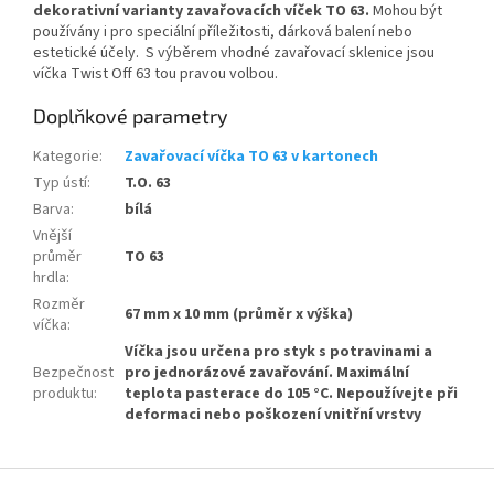
dekorativní varianty zavařovacích víček TO 63.
Mohou být
používány i pro speciální příležitosti, dárková balení nebo
estetické účely. S výběrem vhodné zavařovací sklenice jsou
víčka Twist Off 63 tou pravou volbou.
Doplňkové parametry
Kategorie
:
Zavařovací víčka TO 63 v kartonech
Typ ústí
:
T.O. 63
Barva
:
bílá
Vnější
průměr
TO 63
hrdla
:
Rozměr
67 mm x 10 mm (průměr x výška)
víčka
:
Víčka jsou určena pro styk s potravinami a
Bezpečnost
pro jednorázové zavařování. Maximální
produktu
:
teplota pasterace do 105 °C. Nepoužívejte při
deformaci nebo poškození vnitřní vrstvy
Z