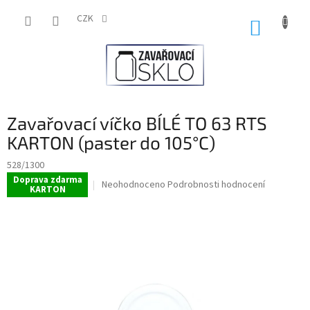
Přejít
na
CZK
NÁKUP
obsah
KOŠÍK
Zavařovací víčko BÍLÉ TO 63 RTS
KARTON (paster do 105°C)
528/1300
Doprava zdarma
Průměrné
Neohodnoceno
Podrobnosti hodnocení
KARTON
hodnocení
produktu
je
0,0
z
5
hvězdiček.