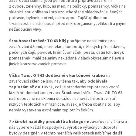
zavařovací sklenici jsou perfektní pro přípravu zavařenin
z ovoce, zeleniny, hub, na med, na paštiky, pomazánky
.
Víčka na
sklenici jsou oblíbená i pro vzduchotěsné skladování sušených
potravin, bylinek, koření, cukru apod. Zajišťují dlouhou
trvanlivost a chrání obsah před mikroorganismy, vlhkostí a jinými
nežádoucími vlivy.
Šroubovací uzávěr TO 63 bílý
použijeme na sklenice pro
zavařování džemů, marmelád, kompotů, dětských přesnídávek,
pečených čajů, povidel, krémů, omáček, pesta, čatní (chutney),
pomazánek, malé zeleniny nakládané v sladkokyselém nálevu a
jiných konzervovaných potravin.
Víčka Twist Off 63 dodávané v kartónové krabici
na
zavařovací sklenice jsou navržena tak, aby
odolávala
teplotám až do 105 °C
, což je standardní teplota pro vodní
lázeň při domácí konzervaci.
Šroubovací víčka Twist Off TO 63
našroubované na sklenici dokážou i uchovávání potravin při
nízkých teplotách
v
mrazničce, avšak je třeba dbát na to, aby
nebyla vystavena extrémním teplotním šokům.
Ze
široké nabídky produktů z kategorie
zavařovací víčka si u
nás vybere každá hospodyňka, výrobce výtečných dobrot i
bytový designér.
V těchto menších velikostech nabízíme
další