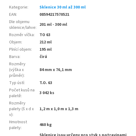
Kategorie
:
Sklenice 30 ml až 300 ml
EAN
:
08594217570521
Dle objemu
201 ml - 300 ml
sklenice/lahve
:
Rozměr víčka
:
TO 63
Objem
:
212 ml
Plnící objem
:
195 ml
Barva
:
čirá
Rozměry
(výška x
84 mm x 76,1 mm
průměr)
:
Typ ústí
:
T.O. 63
Počet kusů na
3 042 ks
paletě
:
Rozměry
palety (š x d x
1,2 m x 1,0 m x 1,3 m
v)
:
Hmotnost
460 kg
palety
:
Sklenice jsou určeny pro styk s potravinami