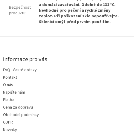
a domácí zavařování. Odolné do 131 °C.
Bezpečnost
Nevhodné pro pečení a rychlé změny
produktu
:
teplot. Při poškození sklo nepoužívejte.
Sklenici omýt před prvním použitím.
Z
á
p
a
Informace pro vás
t
FAQ - časté dotazy
í
Kontakt
O nás
Napište nám
Platba
Cena za dopravu
Obchodní podmínky
GDPR
Novinky