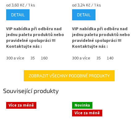
Měrná
Měrná
od 3,60 Kč / 1 ks
od 3,24 Kč / 1 ks
cena:
cena:
DETAIL
DETAIL
VIP nabídka při odběru nad
VIP nabídka při odběru nad
jednu paletu produktů nebo
jednu paletu produktů nebo
pravidelné spolupráci !!!
pravidelné spolupráci !!!
Kontaktujte nás :
Kontaktujte nás :
info@zavarovacisklo.cz
info@zavarovacisklo.cz
300 a více
35
160
300 a více
35
140
Zavařovací sklenice LAURA 165
Zavařovací sklenice 210 ml
ml STURZ s rovnou vnitřní
Twist Off TO 66 je ideální pro
hranou je ideální pro
marmelády, med, paštiky nebo
ZOBRAZIT VŠECHNY PODOBNÉ PRODUKTY
marmelády, džemy, paštiky
domácí speciality. Menší
nebo med. Menší sklenice
sklenice vhodná pro domácí
Související produkty
vhodná pro domácí zavařování i
zavařování i profesionální
profesionální výrobce potravin.
výrobce potravin.
Více za méně
Novinka
✅
Zavařovací sklenice 165 ml s
✅
Zavařovací sklenice o plnícím
Více za méně
rovnou vnitřní hranou
objemu 180 až 200 ml
✅ Twist Off šroubový uzávěr
✅ Twist Off šroubový uzávěr
uzavřete rukou
uzavřete rukou