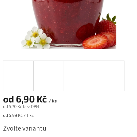
od
6,90 Kč
/ ks
od
5,70 Kč
bez DPH
Měrná
od 5,99 Kč / 1 ks
cena:
Zvolte variantu