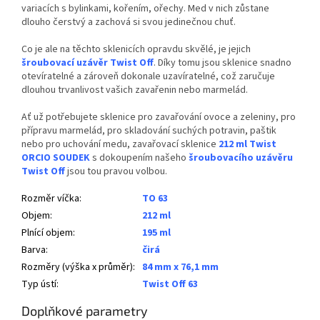
variacích s bylinkami, kořením, ořechy. Med v nich zůstane
dlouho čerstvý a zachová si svou jedinečnou chuť.
Co je ale na těchto sklenicích opravdu skvělé, je jejich
šroubovací uzávěr Twist Off
. Díky tomu jsou sklenice snadno
otevíratelné a zároveň dokonale uzavíratelné, což zaručuje
dlouhou trvanlivost vašich zavařenin nebo marmelád.
Ať už potřebujete sklenice pro zavařování ovoce a zeleniny, pro
přípravu marmelád, pro skladování suchých potravin, paštik
nebo pro uchování medu, zavařovací sklenice
212 ml Twist
ORCIO SOUDEK
s dokoupením našeho
šroubovacího uzávěru
Twist Off
jsou tou pravou volbou.
Rozměr víčka
:
TO 63
Objem
:
212 ml
Plnící objem
:
195 ml
Barva
:
čirá
Rozměry (výška x průměr)
:
84 mm x 76,1 mm
Typ ústí
:
Twist Off 63
Doplňkové parametry