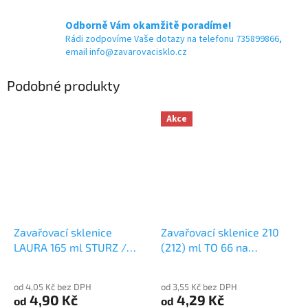
Odborně Vám okamžitě poradíme!
Rádi zodpovíme Vaše dotazy na telefonu 735899866,
email info@zavarovacisklo.cz
Podobné produkty
Akce
Zavařovací sklenice
Zavařovací sklenice 210
LAURA 165 ml STURZ /
(212) ml TO 66 na
ROVNÁ TO 66 na
marmeládu
marmeládu
od 4,05 Kč bez DPH
od 3,55 Kč bez DPH
4,90 Kč
4,29 Kč
od
od