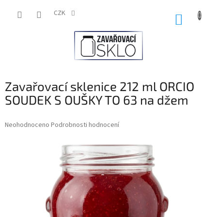
Přejít
na
CZK
NÁKUP
obsah
KOŠÍK
Zavařovací sklenice 212 ml ORCIO
SOUDEK S OUŠKY TO 63 na džem
Průměrné
Neohodnoceno
Podrobnosti hodnocení
hodnocení
produktu
je
0,0
z
5
hvězdiček.