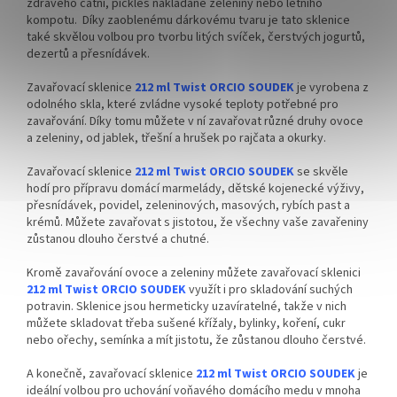
zdravého čatní, pickles nakládané zeleniny nebo letního
kompotu. Díky zaoblenému dárkovému tvaru je tato sklenice
také skvělou volbou pro tvorbu litých svíček, čerstvých jogurtů,
dezertů a přesnídávek.
Zavařovací sklenice
212 ml Twist ORCIO SOUDEK
je vyrobena z
odolného skla, které zvládne vysoké teploty potřebné pro
zavařování. Díky tomu můžete v ní zavařovat různé druhy ovoce
a zeleniny, od jablek, třešní a hrušek po rajčata a okurky.
Zavařovací sklenice
212 ml Twist ORCIO SOUDEK
se skvěle
hodí pro přípravu domácí marmelády, dětské kojenecké výživy,
přesnídávek, povidel, zeleninových, masových, rybích past a
krémů. Můžete zavařovat s jistotou, že všechny vaše zavařeniny
zůstanou dlouho čerstvé a chutné.
Kromě zavařování ovoce a zeleniny můžete zavařovací sklenici
212 ml Twist ORCIO SOUDEK
využít i pro skladování suchých
potravin. Sklenice jsou hermeticky uzavíratelné, takže v nich
můžete skladovat třeba sušené křížaly, bylinky, koření, cukr
nebo ořechy, semínka a mít jistotu, že zůstanou dlouho čerstvé.
A konečně, zavařovací sklenice
212 ml Twist ORCIO SOUDEK
je
ideální volbou pro uchování voňavého domácího medu v mnoha