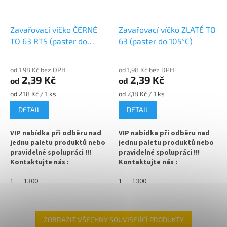
✅ Různá víčka TO 66 ke sklenici
✅ Různá víčka TO 66 ke sklenici
objednejte
ZDE
objednejte
ZDE
Zavařovací víčko ČERNÉ
Zavařovací víčko ZLATÉ TO
TO 63 RTS (paster do
63 (paster do 105°C)
✅ Jako dělaná pro paštiky nebo
✅ Jako dělaná pro džemy,
105°C)
ořechová másla
pesta, pečený čaj
od 1,98 Kč bez DPH
od 1,98 Kč bez DPH
✅ Paletu za výhodnější cenu
✅
Paletu za výhodnější cenu
2,39 Kč
2,39 Kč
od
od
objednejte
ZDE
objednejte
ZDE
Měrná
Měrná
od 2,18 Kč / 1 ks
od 2,18 Kč / 1 ks
cena:
cena:
DETAIL
DETAIL
VIP nabídka při odběru nad
VIP nabídka při odběru nad
jednu paletu produktů nebo
jednu paletu produktů nebo
pravidelné spolupráci !!!
pravidelné spolupráci !!!
Kontaktujte nás :
Kontaktujte nás :
info@zavarovacisklo.cz
info@zavarovacisklo.cz
1
1300
1
1300
✅
Víčko na sklenici s uzávěrem
✅
Víčko na sklenici s uzávěrem
typu Twist Off 63
typu Twist Off 63
✅ Šroubovací víčko pro snadné
✅ Šroubovací víčko pro snadné
ZOBRAZIT VŠECHNY SOUVISEJÍCÍ PRODUKTY