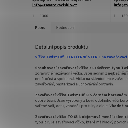
info@zavarovacisklo.cz
info@za
✅
1
Víčko na sklenici s uzávěrem typu Twist
1300
✅
1
Víčko 
130
Off 63
Off 63
Popis
Hodnocení
✅ Šroubovací víčko pro snadné otevření
✅ Šroub
sklenice
sklenice
Detailní popis produktu
✅ Různé varianty víček TO 63 objednejte
✅ Různé 
ZDE
ZDE
Víčko Twist Off TO 63 ČERNÉ STERIL na zavařovac
✅ Pro výhodnější cenu kupte celý karton
✅ Pro vý
Šroubovací zavařovací víčko s uzávěrem typu Twi
zdravotně nezávadná víčka. Jsou jedním z nejběžnějšíc
✅ Víčka skladem a ihned k odeslání!
✅ Víčka 
nenáročná a spolehlivá. Víčko na sklenici lehce zašrou
zavařování, pasterizaci a uchovávání potravin.
Kupte karton víček a máte na něj
Kupte k
dopravu ZDARMA!
doprav
Zavařovací víčka Twist Off 63 v černém barevném
dobře těsní. Jsou
vyrobeny z kovu odolného vůči koroz
vařené soli, octu, vhodné i pro tuky a oleje.
Vhodné na 
Zavařovací víčko TO 63 k objemově menší
sklenici
typu RTS je zavařovací víčko, které má hladký povrch 