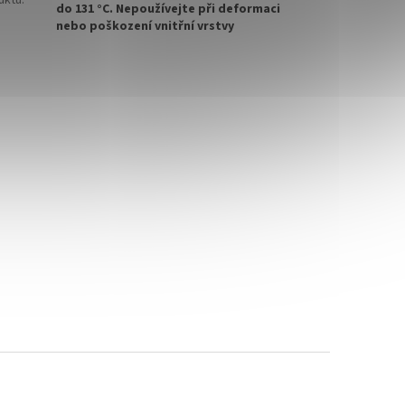
uktu
:
do 131 °C. Nepoužívejte při deformaci
nebo poškození vnitřní vrstvy