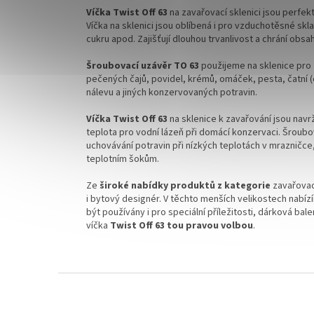
Víčka Twist Off 63
na zavařovací sklenici jsou perfek
Víčka na sklenici jsou oblíbená i pro vzduchotěsné skl
cukru apod. Zajišťují dlouhou trvanlivost a chrání obsa
Šroubovací uzávěr TO 63
použijeme na sklenice pr
pečených čajů, povidel, krémů, omáček, pesta, čatní
nálevu a jiných konzervovaných potravin.
Víčka Twist Off 63
na sklenice k zavařování jsou nav
teplota pro vodní lázeň při domácí konzervaci.
Šroubo
uchovávání potravin při nízkých teplotách
v
mrazničce,
teplotním šokům.
Ze
široké nabídky produktů z kategorie
zavařovac
i bytový designér.
V těchto menších velikostech nabí
být používány i pro speciální příležitosti, dárková ba
víčka
Twist Off 63 tou pravou volbou
.
Z
á
p