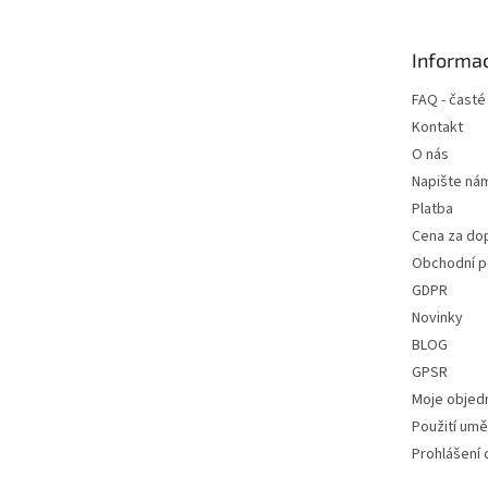
a
t
Informac
í
FAQ - časté
Kontakt
O nás
Napište ná
Platba
Cena za do
Obchodní 
GDPR
Novinky
BLOG
GPSR
Moje objed
Použití uměl
Prohlášení 