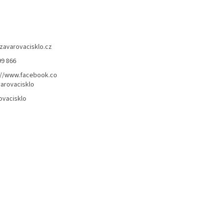
zavarovacisklo.cz
99 866
://www.facebook.co
arovacisklo
ovacisklo