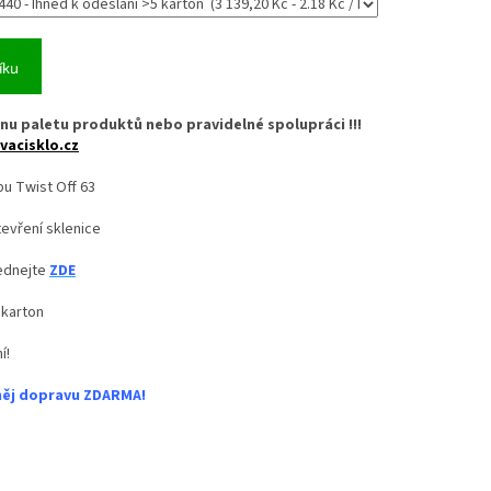
íku
nu paletu produktů nebo pravidelné spolupráci !!!
vacisklo.cz
pu Twist Off 63
evření sklenice
jednejte
ZDE
 karton
í!
něj dopravu ZDARMA!