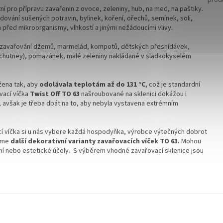
prod
tní pro přípravu zavařenin z ovoce, zeleniny, hub, na med, na paštiky.
adování sušených potravin, bylinek, koření, ořechů, semínek, soli,
h před mikroorganismy, vlhkostí a jinými nežádoucími vlivy.
o zavařování džemů, marmelád, kompotů, dětských přesnídávek,
 (chutney), pomazánek, malé zeleniny nakládané v sladkokyselém
ržena tak, aby
odolávala teplotám až do 131 °C
, což je standardní
vací víčka
Twist Off TO 63
našroubované na sklenici dokážou i
 avšak je třeba dbát na to, aby nebyla vystavena extrémním
í víčka si u nás vybere každá hospodyňka, výrobce výtečných dobrot
zíme
další dekorativní varianty zavařovacích víček TO 63.
Mohou
lení nebo estetické účely. S výběrem vhodné zavařovací sklenice jsou