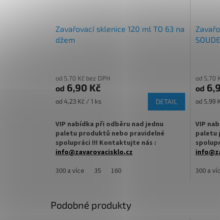
Zavařovací sklenice 120 ml TO 63 na
Zavařo
džem
SOUDE
od 5,70 Kč bez DPH
od 5,70 
6,90 Kč
6,9
od
od
Měrná
Měrná
od 4,23 Kč / 1 ks
DETAIL
od 5,99 K
cena:
cena:
VIP nabídka při odběru nad jednu
VIP nab
paletu produktů nebo pravidelné
paletu 
spolupráci !!! Kontaktujte nás :
spolupr
info@zavarovacisklo.cz
info@za
Zavařovací sklenice 120 ml Twist Off TO 63
300 a více
35
160
Zavařova
300 a ví
vhodná pro med, marmelády, džemy,
vhodná 
pesto, ovoce nebo nakládanou zeleninu.
pesto, 
Podobné produkty
✅
Praktická sklenice pro široké využití 120
✅
Zavař
ml
designe