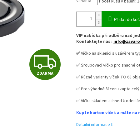
Varianta
Přidat do koš
VIP nabídka při odběru nad jed
Kontaktujte nás :
info@zavaro
✅
Víčko na sklenici s uzávěrem ty
Z
✅ Šroubovací víčko pro snadné ot
ZDARMA
D
✅ Různé varianty víček TO 63 ob
✅ Pro výhodnější cenu kupte celý
A
✅ Víčka skladem a ihned k odeslán
Kupte karton víček a máte na 
R
Detailní informace