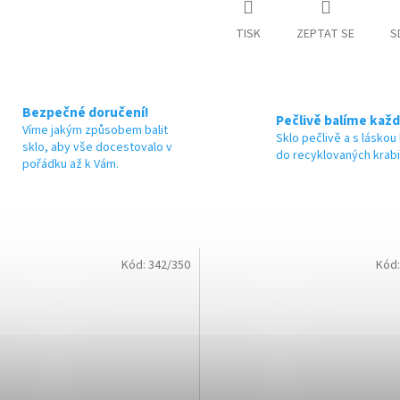
M
TISK
ZEPTAT SE
S
A
Bezpečné doručení!
Pečlivě balíme každ
Víme jakým způsobem balit
Sklo pečlivě a s láskou
sklo, aby vše docestovalo v
do recyklovaných krab
pořádku až k Vám.
Kód:
342/350
Kód