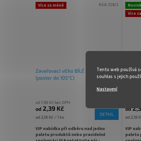
Kód:
528/1
Více za méně
Novin
✅ Twist Off šroubový uzávěr uzavřete
✅ Twist
Více z
rukou
rukou
✅ Různá víčka TO 63 ke sklenici
✅ Různá 
objednejte
ZDE
ZDE
✅ Jako dělaná pro marmelády nebo
✅ Jako 
ořechová másla
✅
Palet
Tento web používá s
✅ Paletu za výhodnější cenu
Zavařovací víčko BÍLÉ TO 63 RTS
Zavařo
objedne
souhlas s jejich použ
(paster do 105°C)
(paste
objednejte
ZDE
Nastavení
od 1,98 Kč bez DPH
od 1,98 
2,39 Kč
2,3
od
od
DETAIL
Měrná
Měrná
od 2,18 Kč / 1 ks
od 2,18 K
cena:
cena:
VIP nabídka při odběru nad jednu
VIP nab
paletu produktů nebo pravidelné
paletu 
spolupráci !!! Kontaktujte nás :
spolupr