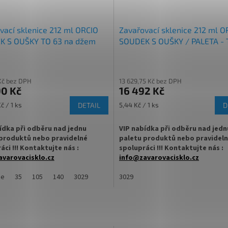
vací sklenice 212 ml ORCIO
Zavařovací sklenice 212 ml O
K S OUŠKY TO 63 na džem
SOUDEK S OUŠKY / PALETA - 
Kč bez DPH
13 629,75 Kč bez DPH
0 Kč
16 492 Kč
Měrná
č / 1 ks
DETAIL
5,44 Kč / 1 ks
D
cena:
ídka při odběru nad jednu
VIP nabídka při odběru nad jedn
produktů nebo pravidelné
paletu produktů nebo pravidel
áci !!! Kontaktujte nás :
spolupráci !!! Kontaktujte nás :
varovacisklo.cz
info@zavarovacisklo.cz
cí sklenice 212 ml Twist Off TO 63
ce
35
105
140
3029
✅
3029
Vkusná dárková zaoblená zavařo
pro med, marmelády, džemy,
sklenice 212 ml
ovoce nebo nakládanou zeleninu.
✅ Twist Off šroubový uzávěr uzavř
ovací sklenice s dárkovým
rukou
m 212 ml