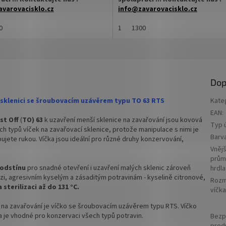
varovacisklo.cz
info@zavarovacisklo.cz
na sklenici s uzávěrem typu Twist
0
✅
1
Víčko na sklenici s uzávěrem typ
1300
Off 63
ovací víčko pro snadné otevření
✅ Šroubovací víčko pro snadné ote
sklenice
Dop
varianty víček TO 63 objednejte
✅ Různé varianty víček TO 63 obje
ZDE
í sklenici se šroubovacím uzávěrem typu TO 63 RTS
Kate
EAN
:
hodnější cenu kupte celý karton
✅ Pro výhodnější cenu si kupte cel
st Off
(
TO) 63
k uzavření menší sklenice na zavařování jsou kovová
ZDE
Typ ú
h typů víček na zavařovací sklenice, protože manipulace s nimi je
skladem a ihned k odeslání!
Barv
bujete rukou. Víčka jsou ideální pro různé druhy konzervování,
✅ Víčka skladem a ihned k odeslání!
Vnějš
arton víček a máte na něj
prům
u ZDARMA!
Kupte karton víček a máte na ně
 odstínu
pro snadné otevření i uzavření malých sklenic zároveň
hrdla
dopravu ZDARMA!
i, agresivním kyselým a zásaditým potravinám - kyselině citronové,
Roz
sterilizaci až do 131 °C.
víčk
na zavařování je víčko se šroubovacím uzávěrem typu RTS. Víčko
a je vhodné pro konzervaci všech typů potravin.
Bezp