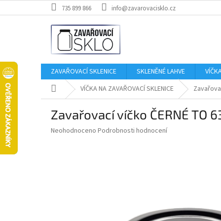
Přejít
735 899 866
info@zavarovacisklo.cz
na
obsah
ZAVAŘOVACÍ SKLENICE
SKLENĚNÉ LAHVE
VÍČK
Domů
VÍČKA NA ZAVAŘOVACÍ SKLENICE
Zavařovac
Zavařovací víčko ČERNÉ TO 63 
Průměrné
Neohodnoceno
Podrobnosti hodnocení
hodnocení
produktu
je
0,0
z
5
hvězdiček.