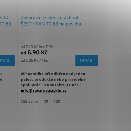
RCIO
Zavařovací sklenice 278 ml
TO 63
ŠESTIHRAN TO 63 na povidla
od 5,70 Kč bez DPH
6,90 Kč
od
Měrná
ETAIL
od 5,05 Kč / 1 ks
DETAIL
cena:
u
VIP nabídka při odběru nad jednu
né
paletu produktů nebo pravidelné
spolupráci !!! Kontaktujte nás :
info@zavarovacisklo.cz
vací
Zavařovací sklenice 278 ml Twist Off TO 63
200 a více
35
105
vhodná pro med, povidla, džemy, pesto,
ovoce nebo nakládanou zeleninu.
ete
✅
Zavařovací sklenice poutavá šestihranná
278 ml