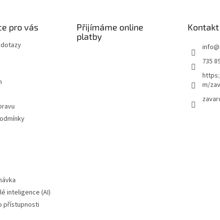
e pro vás
Přijímáme online
Kontakt
platby
 dotazy
info
@
735 8
https
m
m/zav
zavar
pravu
podmínky
návka
é inteligence (AI)
o přístupnosti