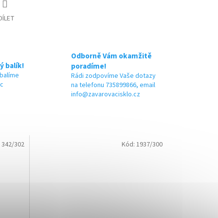
DÍLET
Odborně Vám okamžitě
ý balík!
poradíme!
 balíme
Rádi zodpovíme Vaše dotazy
ic
na telefonu 735899866, email
info@zavarovacisklo.cz
:
342/302
Kód:
1937/300