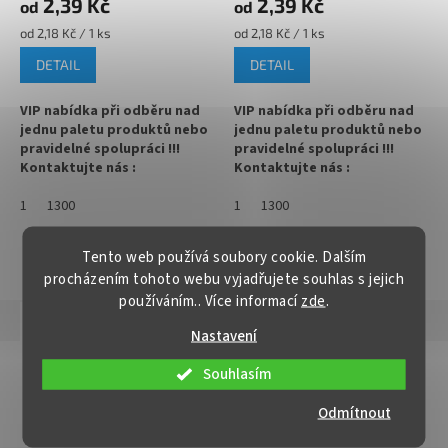
2,39 Kč
2,39 Kč
od
od
Měrná
Měrná
od 2,18 Kč / 1 ks
od 2,18 Kč / 1 ks
cena:
cena:
DETAIL
DETAIL
VIP nabídka při odběru nad
VIP nabídka při odběru nad
jednu paletu produktů nebo
jednu paletu produktů nebo
pravidelné spolupráci !!!
pravidelné spolupráci !!!
Kontaktujte nás :
Kontaktujte nás :
info@zavarovacisklo.cz
info@zavarovacisklo.cz
1
1300
1
1300
✅
Víčko na sklenici s uzávěrem
✅
Víčko na sklenici s uzávěrem
typu Twist Off 63
typu Twist Off 63
Tento web používá soubory cookie. Dalším
ZOBRAZIT VŠECHNY PODOBNÉ PRODUKTY
procházením tohoto webu vyjadřujete souhlas s jejich
✅ Šroubovací víčko pro snadné
✅ Šroubovací víčko pro snadné
používáním.. Více informací
zde
.
otevření sklenice
otevření sklenice
Popis
Hodnocení
Nastavení
✅ Různé varianty víček TO 63
✅ Různé varianty víček TO 63
objednejte
ZDE
objednejte
ZDE
Detailní popis produktu
Souhlasím
✅ Pro výhodnější cenu kupte
✅ Pro výhodnější cenu kupte
Víčko Twist Off TO 63 BÍLÉ STERIL na zavařovací sklenici se
Odmítnout
celý karton
celý karton
šroubovacím uzávěrem typu TO 63 RTS