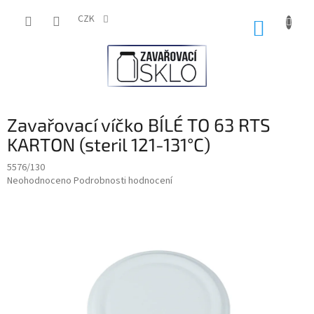
Přejít
na
CZK
NÁKUP
obsah
KOŠÍK
Zavařovací víčko BÍLÉ TO 63 RTS
KARTON (steril 121-131°C)
5576/130
Průměrné
Neohodnoceno
Podrobnosti hodnocení
hodnocení
produktu
je
0,0
z
5
hvězdiček.