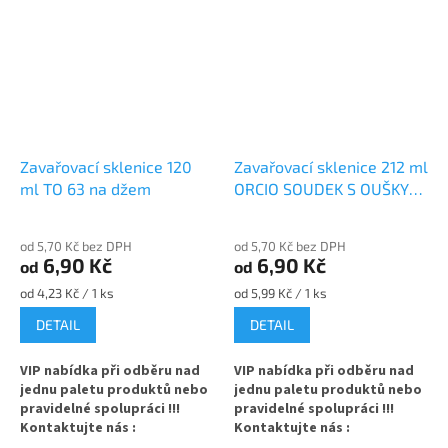
Zavařovací sklenice 120
Zavařovací sklenice 212 ml
ml TO 63 na džem
ORCIO SOUDEK S OUŠKY
TO 63 na džem
od 5,70 Kč bez DPH
od 5,70 Kč bez DPH
6,90 Kč
6,90 Kč
od
od
Měrná
Měrná
od 4,23 Kč / 1 ks
od 5,99 Kč / 1 ks
cena:
cena:
DETAIL
DETAIL
VIP nabídka při odběru nad
VIP nabídka při odběru nad
jednu paletu produktů nebo
jednu paletu produktů nebo
pravidelné spolupráci !!!
pravidelné spolupráci !!!
Kontaktujte nás :
Kontaktujte nás :
info@zavarovacisklo.cz
info@zavarovacisklo.cz