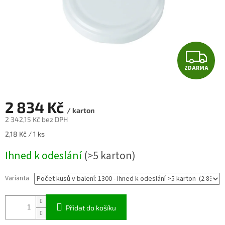
Z
ZDARMA
D
A
2 834 Kč
/ karton
R
2 342,15 Kč bez DPH
Měrná
2,18 Kč / 1 ks
M
cena:
Ihned k odeslání
(>5 karton)
A
Varianta
Přidat do košíku