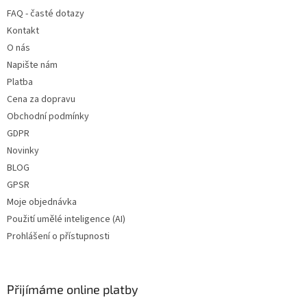
t
FAQ - časté dotazy
í
Kontakt
O nás
Napište nám
Platba
Cena za dopravu
Obchodní podmínky
GDPR
Novinky
BLOG
GPSR
Moje objednávka
Použití umělé inteligence (AI)
Prohlášení o přístupnosti
Přijímáme online platby