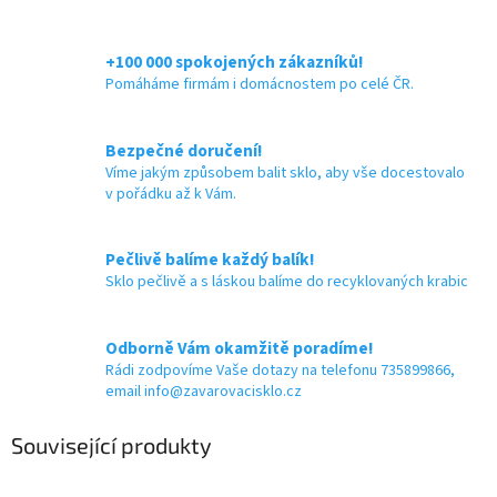
+100 000 spokojených zákazníků!
Pomáháme firmám i domácnostem po celé ČR.
Bezpečné doručení!
Víme jakým způsobem balit sklo, aby vše docestovalo
v pořádku až k Vám.
Pečlivě balíme každý balík!
Sklo pečlivě a s láskou balíme do recyklovaných krabic
Odborně Vám okamžitě poradíme!
Rádi zodpovíme Vaše dotazy na telefonu 735899866,
email info@zavarovacisklo.cz
Související produkty