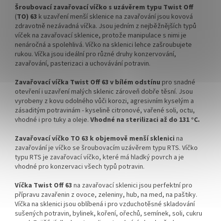
✅ Víčka skladem a ihned k
✅ Víčka skladem a ihned k
Šroubovací zavařovací víčko s uzávěrem typu Twist Off
odeslání!
odeslání!
(
TO) 63
k uzavření menší sklenice na zavařování jsou kovová
zdravotně nezávadná víčka. Jsou jedním z nejběžnějších typů
Kupte karton víček a máte
Kupte karton víček a máte
víček na zavařovací sklenice, protože manipulace s nimi je
na něj dopravu ZDARMA!
na něj dopravu ZDARMA!
nenáročná a spolehlivá. Víčko na sklenici lehce zašroubujete
rukou. Víčka jsou ideální pro různé druhy konzervování,
zavařování, pasterizaci a uchovávání potravin.
Zavařovací víčka Twist Off 63 v bílém odstínu
pro snadné
otevření i uzavření malých sklenic zároveň dobře těsní. Jsou
vyrobeny z kovu odolného vůči korozi, agresivním kyselým a
zásaditým potravinám - kyselině citronové, vařené soli, octu,
vhodné i pro tuky a oleje.
Vhodné na sterilizaci až do 131 °C.
Zavařovací víčko TO 63 k objemově menší
sklenici
na
zavařování je víčko se šroubovacím uzávěrem typu RTS. Víčko
typu RTS je zavařovací víčko, které má hladký povrch a je
vhodné pro konzervaci všech typů potravin.
Víčka Twist Off 63
na zavařovací sklenici jsou perfektní pro
přípravu zavařenin z ovoce, zeleniny, hub, na med, na paštiky.
Víčka na sklenici jsou oblíbená i pro vzduchotěsné skladování
sušených potravin, bylinek, koření, ořechů, semínek, soli, cukru