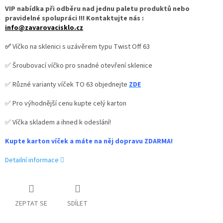
VIP nabídka při odběru nad jednu paletu produktů nebo
pravidelné spolupráci !!! Kontaktujte nás :
info@zavarovacisklo.cz
✅
Víčko na sklenici s uzávěrem typu Twist Off 63
✅ Šroubovací víčko pro snadné otevření sklenice
✅ Různé varianty víček TO 63 objednejte
ZDE
✅ Pro výhodnější cenu kupte celý karton
✅ Víčka skladem a ihned k odeslání!
Kupte karton víček a máte na něj dopravu ZDARMA!
Detailní informace
ZEPTAT SE
SDÍLET