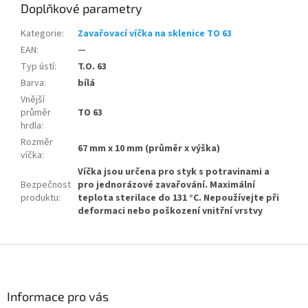
Doplňkové parametry
Kategorie
:
Zavařovací víčka na sklenice TO 63
EAN
:
—
Typ ústí
:
T.O. 63
Barva
:
bílá
Vnější
průměr
TO 63
hrdla
:
Rozměr
67 mm x 10 mm (průměr x výška)
víčka
:
Víčka jsou určena pro styk s potravinami a
Bezpečnost
pro jednorázové zavařování. Maximální
produktu
:
teplota sterilace do 131 °C. Nepoužívejte při
deformaci nebo poškození vnitřní vrstvy
Z
á
p
a
Informace pro vás