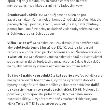
apod. Zajišťují dlouhou trvanlivost a chrání obsah před
mikroorganismy, vlhkostí a jinými nežádoucími vlivy.
Šroubovací uzávěr TO 63
použijeme na sklenice pro
zavařování džemů, marmelád, kompotů, dětských přesnídávek,
pečených čajů, povidel, krémů, omáček, pesta, čatní (chutney),
pomazánek, malé zeleniny nakládané v sladkokyselém nálevu a
jiných konzervovaných potravin.
Víčka Twist Off 63
na sklenice k zavařování jsou navržena tak,
aby
odolávala teplotám až do 131 °C
, což je standardní
teplota pro vodní lázeň při domácí konzervaci.
Šroubovací víčka
Twist Off TO 63
našroubované na sklenici dokážou i uchovávání
potravin při nízkých teplotách
v
mrazničce, avšak je třeba dbát
na to, aby nebyla vystavena extrémním teplotním šokům.
Ze
široké nabídky produktů z kategorie
zavařovací víčka si u
nás vybere každá hospodyňka, výrobce výtečných dobrot i
bytový designér.
V těchto menších velikostech nabízíme
další
dekorativní varianty zavařovacích víček TO 63.
Mohou být
používány i pro speciální příležitosti, dárková balení nebo
estetické účely. S výběrem vhodné zavařovací sklenice jsou
víčka
Twist Off 63 tou pravou volbou
.