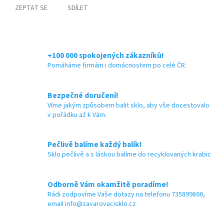
ZEPTAT SE
SDÍLET
+100 000 spokojených zákazníků!
Pomáháme firmám i domácnostem po celé ČR.
Bezpečné doručení!
Víme jakým způsobem balit sklo, aby vše docestovalo
v pořádku až k Vám.
Pečlivě balíme každý balík!
Sklo pečlivě a s láskou balíme do recyklovaných krabic
Odborně Vám okamžitě poradíme!
Rádi zodpovíme Vaše dotazy na telefonu 735899866,
email info@zavarovacisklo.cz