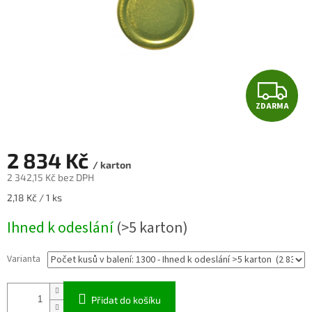
Z
ZDARMA
D
A
2 834 Kč
/ karton
R
2 342,15 Kč bez DPH
Měrná
2,18 Kč / 1 ks
M
cena:
Ihned k odeslání
(>5 karton)
A
Varianta
Přidat do košíku