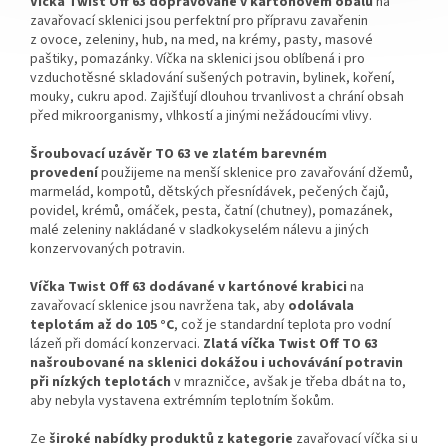
Víčka Twist Off 63 dopravované v kartónovém obalu
na
zavařovací sklenici jsou perfektní pro přípravu zavařenin
z ovoce, zeleniny, hub, na med, na krémy, pasty, masové
paštiky, pomazánky. Víčka na sklenici jsou oblíbená i pro
vzduchotěsné skladování sušených potravin, bylinek, koření,
mouky, cukru apod. Zajišťují dlouhou trvanlivost a chrání obsah
před mikroorganismy, vlhkostí a jinými nežádoucími vlivy.
Šroubovací uzávěr TO 63
ve zlatém barevném
provedení
použijeme na menší sklenice pro zavařování džemů,
marmelád, kompotů, dětských přesnídávek, pečených čajů,
povidel, krémů, omáček, pesta, čatní (chutney), pomazánek,
malé zeleniny nakládané v sladkokyselém nálevu a jiných
konzervovaných potravin.
Víčka Twist Off 63 dodávané v kartónové krabici
na
zavařovací sklenice jsou navržena tak, aby
odolávala
teplotám až do 105 °C
, což je standardní teplota pro vodní
lázeň při domácí konzervaci.
Zlatá víčka Twist Off TO 63
našroubované na sklenici dokážou i uchovávání potravin
při nízkých teplotách
v mrazničce, avšak je třeba dbát na to,
aby nebyla vystavena extrémním teplotním šokům.
Ze
široké nabídky produktů z kategorie
zavařovací víčka si u