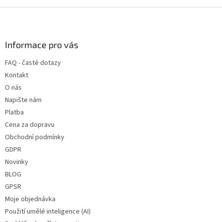
Z
á
p
a
Informace pro vás
t
FAQ - časté dotazy
í
Kontakt
O nás
Napište nám
Platba
Cena za dopravu
Obchodní podmínky
GDPR
Novinky
BLOG
GPSR
Moje objednávka
Použití umělé inteligence (AI)