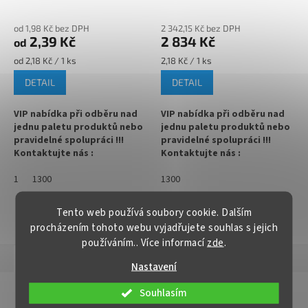
✅ Paletu za výhodnější cenu
✅
Paletu za výhodnější cenu
105°C)
A
objednejte
ZDE
objednejte
ZDE
od 1,98 Kč bez DPH
2 342,15 Kč bez DPH
2,39 Kč
2 834 Kč
od
Měrná
Měrná
od 2,18 Kč / 1 ks
2,18 Kč / 1 ks
cena:
cena:
DETAIL
DETAIL
VIP nabídka při odběru nad
VIP nabídka při odběru nad
jednu paletu produktů nebo
jednu paletu produktů nebo
pravidelné spolupráci !!!
pravidelné spolupráci !!!
Kontaktujte nás :
Kontaktujte nás :
info@zavarovacisklo.cz
info@zavarovacisklo.cz
1
1300
1300
✅
Víčko na sklenici s uzávěrem
✅
Víčko Twist Off RTS pro
typu Twist Off 63
pasteraci do 105 °C
Tento web používá soubory cookie. Dalším
ZOBRAZIT VŠECHNY PODOBNÉ PRODUKTY
procházením tohoto webu vyjadřujete souhlas s jejich
✅ Šroubovací víčko pro snadné
✅ Na sklenice se šroubovacím
používáním.. Více informací
zde
.
otevření sklenice
uzávěrem Twist Off 63
Popis
Hodnocení
Nastavení
✅ Různé varianty víček TO 63
✅ Objednávejte varianty víček
objednejte
ZDE
TO 63
ZDE
Detailní popis produktu
Souhlasím