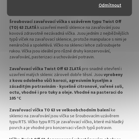
✅ Pro výhodnější cenu kupte
✅ Doprava kartónového balení
Víčka Twist Off TO 63 ZLATÁ na zavařovací sklenici se
Odmítnout
celý karton
zdarma
šroubovacím uzávěrem typu TO 63 v kartónovém balení
✅ Víčka skladem a ihned k
✅ Víčka skladem a ihned k
Šroubovací zavařovací víčka s uzávěrem typu Twist Off
odeslání!
odeslání!
(
TO) 63 ZLATÁ
k uzavření menší sklenice na zavařování jsou
kovová zdravotně nezávadná víčka. Jsou jedním z nejběžnějších
Kupte karton víček a máte
!!! DOPRAVA ZDARMA POUZE
typů víček na zavařovací sklenice, protože manipulace s nimi je
na něj dopravu ZDARMA!
PRO OBJEDNÁVKY KARTONŮ
nenáročná a spolehlivá. Víčko na sklenici lehce zašroubujete
!!!
rukou. Víčka jsou ideální pro různé druhy konzervování,
zavařování, pasterizaci a uchovávání potravin.
Velkoobchodní balení.
Zavařovací víčka Twist Off 63 ZLATÁ
pro snadné otevření i
uzavření malých sklenic zároveň dobře těsní. Jsou
vyrobeny
z kovu odolného vůči korozi, agresivním kyselým a
zásaditým potravinám - kyselině citronové, vařené soli,
octu, vhodné i pro tuky a oleje. Vhodné na pasteraci do
105 °C
Zavařovací víčka TO 63 ve velkoobchodním balení
ke
sklenici na zavařování jsou víčka se šroubovacím uzávěrem
typu RTS. Víčko typu RTS je zavařovací víčko, které má hladký
povrch a je vhodné pro konzervaci všech typů potravin.