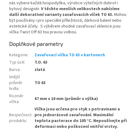
nás vybere každá hospodyňka, výrobce výtečných dobrot i
bytový designér.
V těchto menších velikostech nabízíme
další dekorativní varianty zavařovacích víček TO 63.
Mohou
být používány i pro speciální příležitosti, dárková balení nebo
estetické účely. S výběrem vhodné zavařovací sklenice jsou
víčka Twist Off 63 tou pravou volbou.
Doplňkové parametry
Kategorie
:
Zavařovací víčka TO 63 v kartonech
Typ ústí
:
T.O. 63
Barva
:
zlatá
Vnější
průměr
TO 63
hrdla
:
Rozměr
67 mm x 10 mm (průměr x výška)
víčka
:
Víčka jsou určena pro styk s potravinami a
Bezpečnost
pro jednorázové zavařování. Maximální
produktu
:
teplota pasterace do 105 °C. Nepoužívejte při
deformaci nebo poškození vnitřní vrstvy.