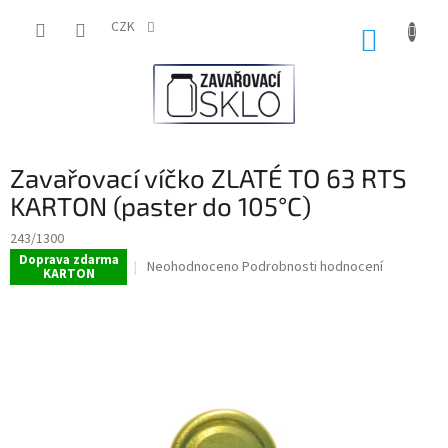
Přejít
na
CZK
NÁKUP
obsah
KOŠÍK
Zavařovací víčko ZLATÉ TO 63 RTS
KARTON (paster do 105°C)
243/1300
Doprava zdarma
Průměrné
Neohodnoceno
Podrobnosti hodnocení
KARTON
hodnocení
produktu
je
0,0
z
5
hvězdiček.