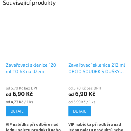
Související produkty
Zavařovací sklenice 120
Zavařovací sklenice 212 ml
ml TO 63 na džem
ORCIO SOUDEK S OUŠKY
TO 63 na džem
od 5,70 Kč bez DPH
od 5,70 Kč bez DPH
6,90 Kč
6,90 Kč
od
od
Měrná
Měrná
od 4,23 Kč / 1 ks
od 5,99 Kč / 1 ks
cena:
cena:
DETAIL
DETAIL
VIP nabídka při odběru nad
VIP nabídka při odběru nad
jednu paletu produktů nebo
jednu paletu produktů nebo