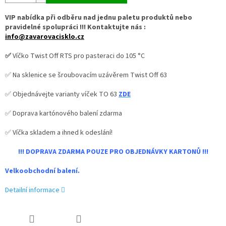
VIP nabídka při odběru nad jednu paletu produktů nebo
pravidelné spolupráci !!! Kontaktujte nás :
info@zavarovacisklo.cz
✅
Víčko Twist Off RTS pro pasteraci do 105 °C
✅ Na sklenice se šroubovacím uzávěrem Twist Off 63
✅ Objednávejte varianty víček TO 63
ZDE
✅ Doprava kartónového balení zdarma
✅ Víčka skladem a ihned k odeslání!
!!! DOPRAVA ZDARMA POUZE PRO OBJEDNÁVKY KARTONŮ !!!
Velkoobchodní balení.
Detailní informace