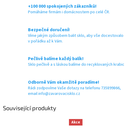
+100 000 spokojených zákazníků!
Pomáháme firmám i domácnostem po celé ČR.
Bezpečné doručení!
Víme jakým způsobem balit sklo, aby vše docestovalo
v pořádku až k Vám.
Pečlivě balíme každý balík!
Sklo pečlivě a s láskou balíme do recyklovaných krabic
Odborně Vám okamžitě poradíme!
Rádi zodpovíme Vaše dotazy na telefonu 735899866,
email info@zavarovacisklo.cz
Související produkty
Akce