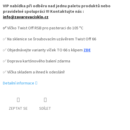
VIP nabídka při odběru nad jednu paletu produktů nebo
pravidelné spolupráci !!! Kontaktujte nás :
info@zavarovacisklo.cz
✅
Víčko Twist Off RSB pro pasteraci do 105 °C
✅ Na sklenice se šroubovacím uzávěrem Twist Off 66
✅ Objednávejte varianty víček TO 66 s klipem
ZDE
✅ Doprava kartónového balení zdarma
✅ Víčka skladem a ihned k odeslání!
Detailní informace
ZEPTAT SE
SDÍLET