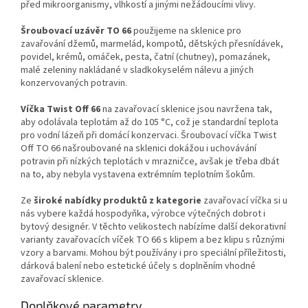
před mikroorganismy, vlhkostí a jinými nežádoucími vlivy.
Šroubovací uzávěr TO 66
použijeme na sklenice pro
zavařování džemů, marmelád, kompotů, dětských přesnídávek,
povidel, krémů, omáček, pesta, čatní (chutney), pomazánek,
malé zeleniny nakládané v sladkokyselém nálevu a jiných
konzervovaných potravin.
Víčka Twist Off 66
na zavařovací sklenice jsou navržena tak,
aby odolávala teplotám
až do 105 °C
, což je standardní teplota
pro vodní lázeň při domácí konzervaci.
Šroubovací víčka Twist
Off TO 66 našroubované na sklenici dokážou i uchovávání
potravin při nízkých teplotách
v
mrazničce, avšak je třeba dbát
na to, aby nebyla vystavena extrémním teplotním šokům.
Ze
široké nabídky produktů z kategorie
zavařovací víčka si u
nás vybere každá hospodyňka, výrobce výtečných dobrot i
bytový designér.
V těchto velikostech nabízíme další dekorativní
varianty zavařovacích víček TO 66
s klipem a bez klipu s různými
vzory a barvami. Mohou být používány i pro speciální příležitosti,
dárková balení nebo estetické účely s doplněním vhodné
zavařovací sklenice.
Doplňkové parametry