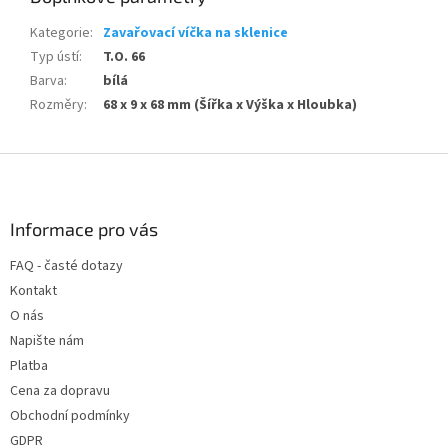
Kategorie
:
Zavařovací víčka na sklenice
Typ ústí
:
T.O. 66
Barva
:
bílá
Rozměry
:
68 x 9 x 68 mm (Šířka x Výška x Hloubka)
Z
á
p
a
Informace pro vás
t
FAQ - časté dotazy
í
Kontakt
O nás
Napište nám
Platba
Cena za dopravu
Obchodní podmínky
GDPR