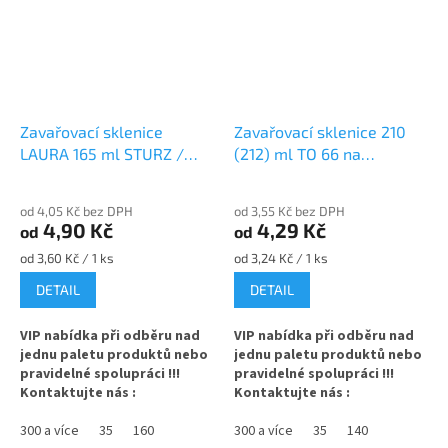
Zavařovací sklenice
Zavařovací sklenice 210
LAURA 165 ml STURZ /
(212) ml TO 66 na
ROVNÁ TO 66 na
marmeládu
marmeládu
od 4,05 Kč bez DPH
od 3,55 Kč bez DPH
4,90 Kč
4,29 Kč
od
od
Měrná
Měrná
od 3,60 Kč / 1 ks
od 3,24 Kč / 1 ks
cena:
cena:
DETAIL
DETAIL
VIP nabídka při odběru nad
VIP nabídka při odběru nad
jednu paletu produktů nebo
jednu paletu produktů nebo
pravidelné spolupráci !!!
pravidelné spolupráci !!!
Kontaktujte nás :
Kontaktujte nás :
info@zavarovacisklo.cz
info@zavarovacisklo.cz
300 a více
35
160
300 a více
35
140