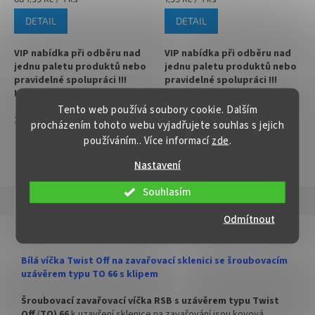
cena:
cena:
DETAIL
DETAIL
VIP nabídka při odběru nad
VIP nabídka při odběru nad
jednu paletu produktů nebo
jednu paletu produktů nebo
pravidelné spolupráci !!!
pravidelné spolupráci !!!
Kontaktujte nás :
Kontaktujte nás :
info@zavarovacisklo.cz
info@zavarovacisklo.cz
Tento web používá soubory cookie. Dalším
1
1250
1250
procházením tohoto webu vyjadřujete souhlas s jejich
✅
Víčko na sklenici s uzávěrem
✅
Víčko Twist Off RTS pro
používáním.. Více informací
zde
.
typu Twist Off 66
pasteraci do 105 °C
ZOBRAZIT VŠECHNY PODOBNÉ PRODUKTY
Nastavení
✅ Šroubovací víčko pro snadné
✅ Na sklenice se šroubovacím
otevření sklenice
uzávěrem Twist Off 66
Souhlasím
Popis
Hodnocení
✅ Různé varianty víček TO 66
✅ Objednávejte varianty víček
Odmítnout
objednejte
ZDE
TO 66
ZDE
Detailní popis produktu
✅ Pro výhodnější cenu kupte
✅ Doprava kartónového balení
Bílá víčka Twist Off na zavařovací sklenici se šroubovacím
celý karton
zdarma
uzávěrem typu TO 66 s klipem
✅ Víčka skladem a ihned k
✅ Víčka skladem a ihned k
Šroubovací zavařovací víčka RSB s uzávěrem typu Twist
odeslání!
odeslání!
Off
(
TO) 66
k uzavření sklenice na zavařování jsou kovová