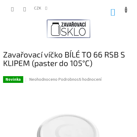
Přejít
na
CZK
NÁKUP
obsah
KOŠÍK
Zavařovací víčko BÍLÉ TO 66 RSB S
KLIPEM (paster do 105°C)
Průměrné
Neohodnoceno
Podrobnosti hodnocení
Novinka
hodnocení
produktu
je
0,0
z
5
hvězdiček.