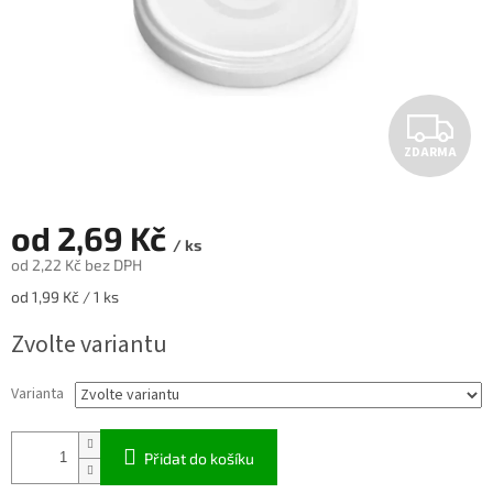
Z
ZDARMA
D
A
od
2,69 Kč
/ ks
R
od
2,22 Kč
bez DPH
Měrná
od 1,99 Kč / 1 ks
M
cena:
Zvolte variantu
A
Varianta
Přidat do košíku