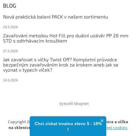
BLOG
Nová praktická balení PACK v našem sortimentu
29.5.2026
Zavařování metodou Hot Fill pro duální uzávěr PP 28 mm
STD s odtrhávacím kroužkem
27.5.2026
Jak zavařovat s víčky Twist Off? Kompletní průvodce
bezpečným zavařováním krok za krokem aneb jak se
vyznat v typech víček?
14.5.2026
Vytvořil Shoptet
×
Copyright 2026
zavarovacisklo.cz | Zavařovací sklenice a víčka
Chci získat trvalou slevu 5 - 18%​
na sklenice
. Všechna práva vyhrazena.
Upravit nastavení cookies
!