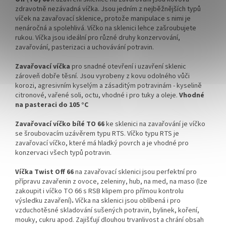
zdravotně nezávadná víčka. Jsou jedním z nejběžnějších typů
Kupte karton víček a máte
!!! DOPRAVA ZDARMA POUZE
víček na zavařovací sklenice, protože manipulace s nimi je
na něj dopravu ZDARMA!
PRO OBJEDNÁVKY KARTONŮ
nenáročná a spolehlivá. Víčko na sklenici lehce zašroubujete
!!!
rukou. Víčka jsou ideální pro různé druhy konzervování,
zavařování, pasterizaci a uchovávání potravin.
Velkoobchodní balení.
Zavařovací víčka
pro snadné otevření i uzavření sklenic
zároveň dobře těsní. Jsou
vyrobeny z kovu odolného vůči
korozi, agresivním kyselým a zásaditým potravinám - kyselině
citronové, vařené soli, octu, vhodné i pro tuky a oleje.
Vhodné
na pasteraci do 105 °C
Zavařovací víčko bílé TO 66
ke sklenici na zavařování je víčko
se šroubovacím uzávěrem typu RTS. Víčko typu RTS je
zavařovací víčko, které má hladký povrch a je vhodné pro
konzervaci všech typů potravin.
Víčka Twist Off 66
na zavařovací sklenici jsou perfektní pro
přípravu zavařenin z ovoce, zeleniny, hub, na med, na maso (lze
zakoupit i víčko TO 66 s RSB klipem pro přímou kontrolu
výsledku zavaření)
.
Víčka na sklenici jsou oblíbená i pro
vzduchotěsné skladování sušených potravin, bylinek, koření,
mouky, cukru apod. Zajišťují dlouhou trvanlivost a chrání obsah