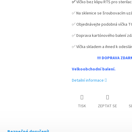
✅
Víčko bez klipu RTS pro sterilac
M
✅ Na sklenice se šroubovacím uz
✅ Objednávejte podobná víčka T
A
✅ Doprava kartónového balení z
✅ Víčka skladem a ihned k odeslán
!!! DOPRAVA ZDA
Velkoobchodní balení.
Detailní informace
TISK
ZEPTAT SE
S
Bezpečné doručení!