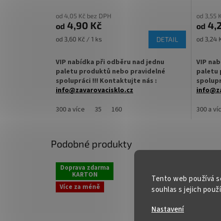
od 4,05 Kč bez DPH
od 3,55 
4,90 Kč
4,2
od
od
Měrná
Měrná
od 3,60 Kč / 1 ks
DETAIL
od 3,24 K
cena:
cena:
VIP nabídka při odběru nad jednu
VIP nab
paletu produktů nebo pravidelné
paletu 
spolupráci !!! Kontaktujte nás :
spolupr
info@zavarovacisklo.cz
info@za
Zavařovací sklenice LAURA 165 ml STURZ s
Zavařova
300 a více
35
160
300 a ví
rovnou vnitřní hranou je ideální pro
je ideál
marmelády, džemy, paštiky nebo med.
nebo dom
Menší sklenice vhodná pro domácí
vhodná p
Podobné produkty
zavařování i profesionální výrobce potravin.
profesio
✅
Zavařovací sklenice 165 ml s rovnou
✅
Zavař
Kód:
90/1
Doprava zdarma
Dopra
vnitřní hranou
180 až 2
KARTON
KA
Tento web používá s
Více za méně
Více z
souhlas s jejich použ
✅ Twist Off šroubový uzávěr uzavřete
✅ Twist
rukou
rukou
Nastavení