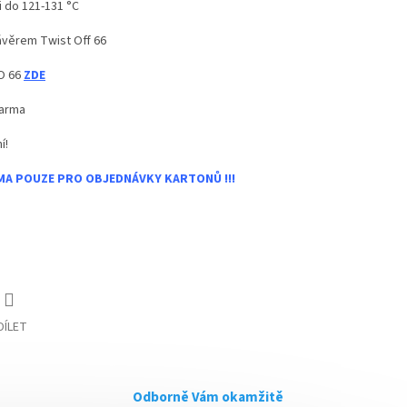
i do 121-131 °C
ávěrem Twist Off 66
O 66
ZDE
darma
í!
RMA POUZE PRO OBJEDNÁVKY KARTONŮ !!!
DÍLET
Odborně Vám okamžitě