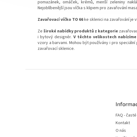
pomazánek, omáček, krémů, menší zeleniny naklá
Nejoblíbenější jsou víčka s klipem pro zavařování masa
Zavařovací víčko TO 66
ke sklenici na zavařování je
Ze
široké nabídky produktů z kategorie
zavařovac
i bytový designér.
V těchto velikostech nabízíme 
vzory a barvami. Mohou být používány i pro speciální
zavařovací sklenice.
Z
á
p
a
t
Informac
í
FAQ - časté
Kontakt
O nás