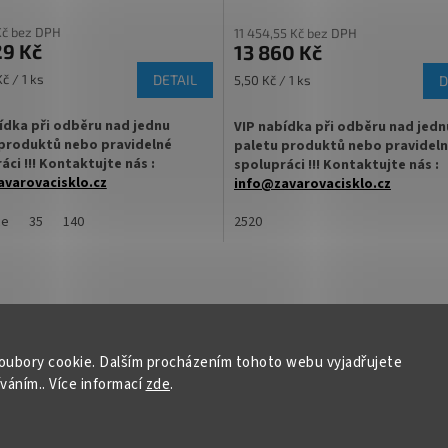
Kč bez DPH
11 454,55 Kč bez DPH
9 Kč
13 860 Kč
Měrná
č / 1 ks
DETAIL
5,50 Kč / 1 ks
D
cena:
ídka při odběru nad jednu
VIP nabídka při odběru nad jedn
produktů nebo pravidelné
paletu produktů nebo pravidel
áci !!! Kontaktujte nás :
spolupráci !!! Kontaktujte nás :
varovacisklo.cz
info@zavarovacisklo.cz
cí sklenice 210 ml Twist Off TO 66
ce
35
140
✅
2520
Oblíbená vyšší zavařovací skleni
ní pro marmelády, med, paštiky
FACETA 370 ml
ácí speciality. Menší sklenice
ro domácí zavařování i
✅ Twist Off šroubový uzávěr uzavř
nální výrobce potravin.
rukou
ovací sklenice o plnícím objemu
✅ Různá víčka TO 66 ke sklenici ob
Kód:
93/1
va zdarma
Doprava zdarma
00 ml
RTON
KARTON
ZDE
oubory cookie. Dalším procházením tohoto webu vyjadřujete
a méně
Více za méně
íváním.. Více informací
zde
.
 Off šroubový uzávěr uzavřete
✅ Ideální na ovoce, zeleninu, houby
omáčky