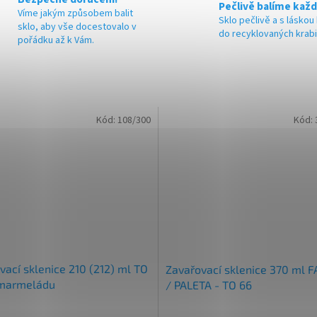
Pečlivě balíme každ
Víme jakým způsobem balit
Sklo pečlivě a s láskou
sklo, aby vše docestovalo v
do recyklovaných krab
pořádku až k Vám.
Kód:
108/300
Kód:
vací sklenice 210 (212) ml TO
Zavařovací sklenice 370 ml 
 marmeládu
/ PALETA - TO 66