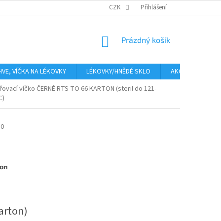
PLATBA
CENA ZA DOPRAVU
CZK
OBCHODNÍ PODMÍNKY
Přihlášení
GDPR
NÁKUPNÍ
Prázdný košík
KOŠÍK
HVE, VÍČKA NA LÉKOVKY
LÉKOVKY/HNĚDÉ SKLO
AKCE
Moje
řovací víčko ČERNÉ RTS TO 66 KARTON (steril do 121-
C)
50
ton
arton)