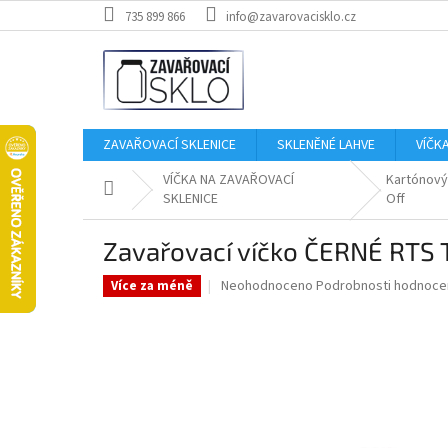
Přejít
735 899 866
info@zavarovacisklo.cz
na
obsah
ZAVAŘOVACÍ SKLENICE
SKLENĚNÉ LAHVE
VÍČK
VÍČKA NA ZAVAŘOVACÍ
Kartónový
Domů
SKLENICE
Off
Zavařovací víčko ČERNÉ RTS T
Průměrné
Neohodnoceno
Podrobnosti hodnoce
Více za méně
hodnocení
produktu
je
0,0
z
5
hvězdiček.