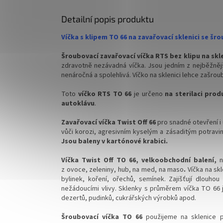
sklenice
sklenice
Detailní popis produktu
✅ Různé varianty víček TO 66 objednejte
✅ Různé 
ZDE
ZDE
Víčka s klipem TO 66 na zavařovací sklenici se š
✅ Pro výhodnější cenu kupte celý karton
✅ Pro vý
Šroubovací zavařovací víčka RTS bez klipu na sk
zdravotně nezávadná víčka. Jsou jedním z nejběžnějš
✅ Víčka skladem a ihned k odeslání!
✅ Víčka 
nenáročná a spolehlivá. Víčko na sklenici lehce zašrou
Kupte karton víček a máte na něj
Kupte k
Toto
víčko RTS TO 66
je určeno
na sterilaci prod
dopravu ZDARMA!
doprav
autoklávu
.
Zavařovací víčka Twist Off 66
pro snadné otevření i
vůči korozi, agresivním kyselým a zásaditým potraviná
Jsou baleny v kartónové krabici.
Víčka Twist Off TO 66, velkoobchodní balení,
n
z ovoce, zeleniny, hub, na med, na maso
.
Víčka na skl
bylinek, koření, ořechů, semínek. Zajišťují dlouhou
nežádoucími vlivy.
Sklenky s průměrem víčka TO 66 js
dezertů, pudinků, cukrářských výrobků apod.
Šroubovací víčka TO 66
použijeme na sklenice p