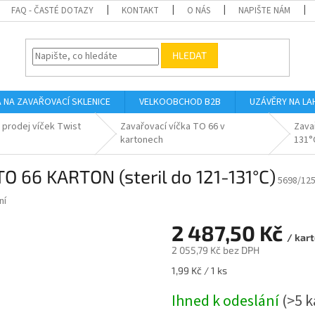
FAQ - ČASTÉ DOTAZY
KONTAKT
O NÁS
NAPIŠTE NÁM
HLEDAT
A NA ZAVAŘOVACÍ SKLENICE
VELKOOBCHOD B2B
UZÁVĚRY NA LA
 prodej víček Twist
Zavařovací víčka TO 66 v
Zava
kartonech
131°
O 66 KARTON (steril do 121-131°C)
5698/12
ní
2 487,50 Kč
/ kar
2 055,79 Kč bez DPH
Měrná
1,99 Kč / 1 ks
cena:
Ihned k odeslání
(>5 k