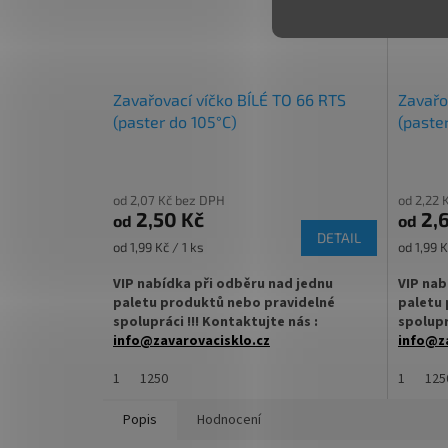
✅ Různá víčka TO 66 ke sklenici objednejte
✅ Různá 
ZDE
objedne
✅ Jako dělaná pro paštiky nebo ořechová
✅ Jako 
másla
čaj
Zavařovací víčko BÍLÉ TO 66 RTS
Zavařo
(paster do 105°C)
(paste
✅ Paletu za výhodnější cenu
✅
Palet
objednejte
ZDE
objedne
od 2,07 Kč bez DPH
od 2,22 
2,50 Kč
2,6
od
od
DETAIL
Měrná
Měrná
od 1,99 Kč / 1 ks
od 1,99 K
cena:
cena:
VIP nabídka při odběru nad jednu
VIP nab
paletu produktů nebo pravidelné
paletu 
spolupráci !!! Kontaktujte nás :
spolupr
info@zavarovacisklo.cz
info@za
✅
1
Víčko na sklenici s uzávěrem typu Twist
1250
✅
1
Víčko 
125
Off 66
Off 66
Popis
Hodnocení
✅ Šroubovací víčko pro snadné otevření
✅ Šroub