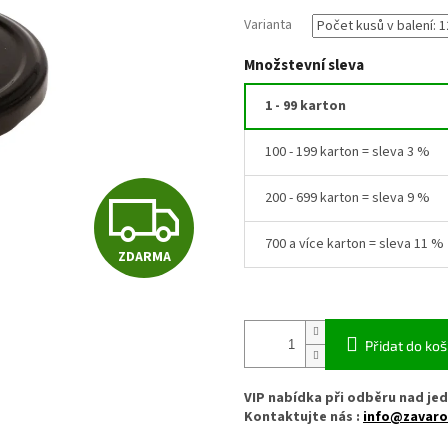
Varianta
Množstevní sleva
1 - 99 karton
100 - 199 karton = sleva 3 %
Z
200 - 699 karton = sleva 9 %
700 a více karton = sleva 11 %
ZDARMA
D
A
Přidat do koš
VIP nabídka při odběru nad jed
R
Kontaktujte nás :
info@zavaro