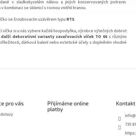
dané v sladkokyselém nálevu a jiných konzervovaných potravin.
 v kombinaci se sklenicí s rovnou vnitřní hranou.
 víčko se šroubovacím uzávěrem typu
RTS
.
í víčka si u nás vybere každá hospodyňka, výrobce výtečných dobrot
další dekorativní varianty zavařovacích víček TO 66
s různými
 příležitosti, dárková balení nebo estetické účely s doplněním vhodné
e pro vás
Přijímáme online
Kontakt
platby
 dotazy
info
@
735 8
https