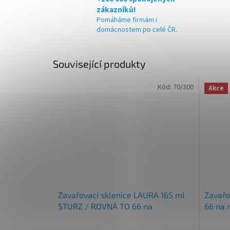
zákazníků!
Pomáháme firmám i
domácnostem po celé ČR.
Související produkty
Kód:
70/300
Akce
Zavařovací sklenice LAURA 165 ml
Zavařo
STURZ / ROVNÁ TO 66 na
66 na
marmeládu