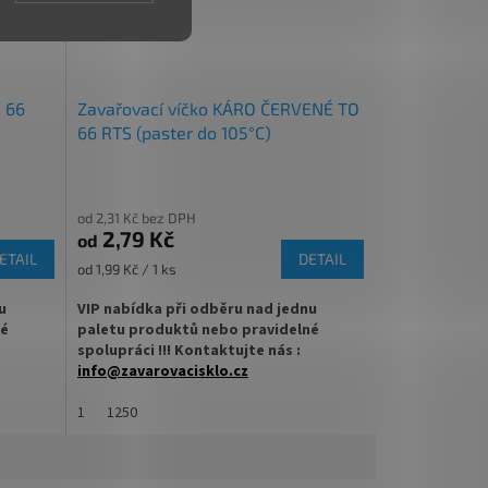
!
VÍČEK.
 66
Zavařovací víčko KÁRO ČERVENÉ TO
66 RTS (paster do 105°C)
od 2,31 Kč bez DPH
2,79 Kč
od
ETAIL
DETAIL
Měrná
od 1,99 Kč / 1 ks
cena:
u
VIP nabídka při odběru nad jednu
né
paletu produktů nebo pravidelné
spolupráci !!! Kontaktujte nás :
info@zavarovacisklo.cz
u Twist
✅
1
Víčko na sklenici s uzávěrem typu Twist
1250
Off 66
vření
✅ Šroubovací víčko pro snadné otevření