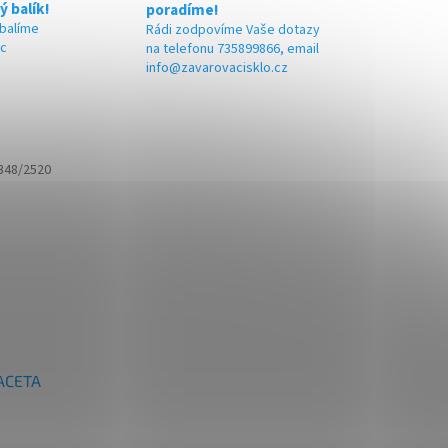
ý balík!
poradíme!
 balíme
Rádi zodpovíme Vaše dotazy
ic
na telefonu 735899866, email
info@zavarovacisklo.cz
348/2520
FACETA