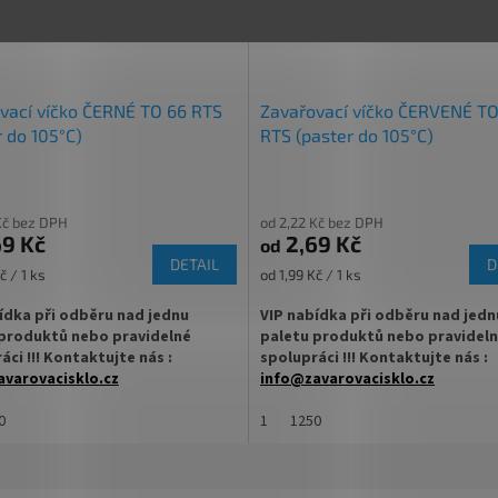
víčka TO 66 ke sklenici
✅
Paleta skladem a ihned k odeslání
jte
ZDE
Na paletě je 2 520 ks sklenic BEZ 
dělaná pro džemy, pesta, pečený
vací víčko ČERNÉ TO 66 RTS
Zavařovací víčko ČERVENÉ TO
r do 105°C)
RTS (paster do 105°C)
u za výhodnější cenu
jte
ZDE
Kč bez DPH
od 2,22 Kč bez DPH
9 Kč
2,69 Kč
od
DETAIL
D
Měrná
č / 1 ks
od 1,99 Kč / 1 ks
cena:
ídka při odběru nad jednu
VIP nabídka při odběru nad jedn
produktů nebo pravidelné
paletu produktů nebo pravidel
áci !!! Kontaktujte nás :
spolupráci !!! Kontaktujte nás :
varovacisklo.cz
info@zavarovacisklo.cz
na sklenici s uzávěrem typu Twist
0
✅
1
Víčko na sklenici s uzávěrem typ
1250
Off 66
ovací víčko pro snadné otevření
✅ Šroubovací víčko pro snadné ote