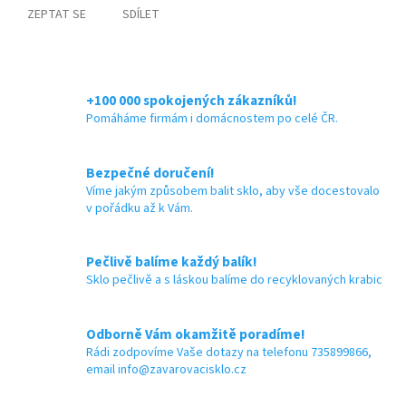
ZEPTAT SE
SDÍLET
+100 000 spokojených zákazníků!
Pomáháme firmám i domácnostem po celé ČR.
Bezpečné doručení!
Víme jakým způsobem balit sklo, aby vše docestovalo
v pořádku až k Vám.
Pečlivě balíme každý balík!
Sklo pečlivě a s láskou balíme do recyklovaných krabic
Odborně Vám okamžitě poradíme!
Rádi zodpovíme Vaše dotazy na telefonu 735899866,
email info@zavarovacisklo.cz