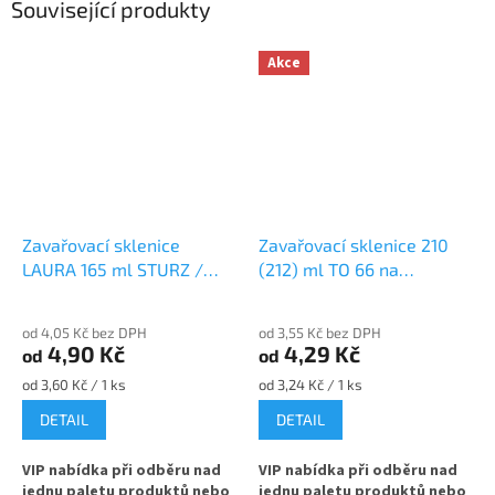
Související produkty
Akce
Zavařovací sklenice
Zavařovací sklenice 210
LAURA 165 ml STURZ /
(212) ml TO 66 na
ROVNÁ TO 66 na
marmeládu
marmeládu
od 4,05 Kč bez DPH
od 3,55 Kč bez DPH
4,90 Kč
4,29 Kč
od
od
Měrná
Měrná
od 3,60 Kč / 1 ks
od 3,24 Kč / 1 ks
cena:
cena:
DETAIL
DETAIL
VIP nabídka při odběru nad
VIP nabídka při odběru nad
jednu paletu produktů nebo
jednu paletu produktů nebo