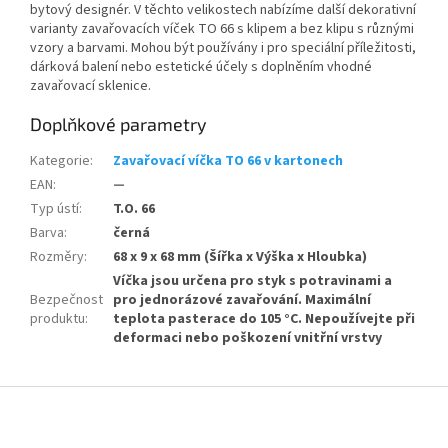
bytový designér.
V těchto velikostech nabízíme další dekorativní
varianty zavařovacích víček TO 66
s klipem a bez klipu s různými
vzory a barvami. Mohou být používány i pro speciální příležitosti,
dárková balení nebo estetické účely s doplněním vhodné
zavařovací sklenice.
Doplňkové parametry
Kategorie
:
Zavařovací víčka TO 66 v kartonech
EAN
:
—
Typ ústí
:
T.O. 66
Barva
:
černá
Rozměry
:
68 x 9 x 68 mm (Šířka x Výška x Hloubka)
Víčka jsou určena pro styk s potravinami a
Bezpečnost
pro jednorázové zavařování. Maximální
produktu
:
teplota pasterace do 105 °C. Nepoužívejte při
deformaci nebo poškození vnitřní vrstvy
Z
á
p