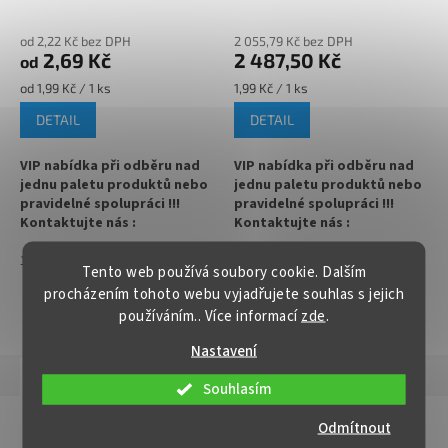
do 105°C)
A
✅ Paletu za výhodnější cenu
✅
Paletu za výhodnější cenu
od 2,22 Kč bez DPH
2 055,79 Kč bez DPH
2,69 Kč
2 487,50 Kč
od
objednejte
ZDE
objednejte
ZDE
Měrná
Měrná
od 1,99 Kč / 1 ks
1,99 Kč / 1 ks
cena:
cena:
DETAIL
DETAIL
VIP nabídka při odběru nad
VIP nabídka při odběru nad
jednu paletu produktů nebo
jednu paletu produktů nebo
pravidelné spolupráci !!!
pravidelné spolupráci !!!
Kontaktujte nás :
Kontaktujte nás :
info@zavarovacisklo.cz
info@zavarovacisklo.cz
1
1250
1250
Tento web používá soubory cookie. Dalším
✅
Víčko na sklenici s uzávěrem
✅
Víčko Twist Off RTS pro
procházením tohoto webu vyjadřujete souhlas s jejich
typu Twist Off 66
pasteraci do 105 °C
používáním.. Více informací
zde
.
ZOBRAZIT VŠECHNY PODOBNÉ PRODUKTY
✅ Šroubovací víčko pro snadné
✅ Na sklenice se šroubovacím
Nastavení
otevření sklenice
uzávěrem Twist Off 66
Popis
Hodnocení
Souhlasím
✅ Různé varianty víček TO 66
✅ Objednávejte varianty víček
objednejte
ZDE
TO 66
ZDE
Detailní popis produktu
Odmítnout