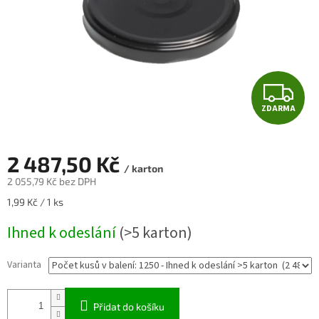
Z
ZDARMA
D
A
2 487,50 Kč
/ karton
R
2 055,79 Kč bez DPH
Měrná
1,99 Kč / 1 ks
M
cena:
Ihned k odeslání
(>5 karton)
A
Varianta
Přidat do košíku