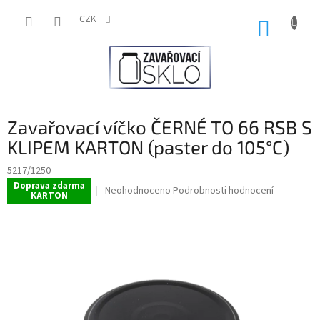
Přejít
na
CZK
NÁKUP
obsah
KOŠÍK
Zavařovací víčko ČERNÉ TO 66 RSB S
KLIPEM KARTON (paster do 105°C)
5217/1250
Doprava zdarma
Průměrné
Neohodnoceno
Podrobnosti hodnocení
KARTON
hodnocení
produktu
je
0,0
z
5
hvězdiček.