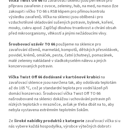
Víčka Twist Off 66
na zavařovací sklenici jsou perfektní pro
přípravu zavařenin z ovoce, zeleniny, hub, na med, na maso (lze
zakoupit i víčko TO 66 s RSB klipem pro přímou kontrolu
výsledku zavaření)
.
Víčka na sklenici jsou oblíbená i pro
vzduchotěsné skladování sušených potravin, bylinek, koření,
mouky, cukru apod. Zajišťují dlouhou trvanlivost a chrání obsah
před mikroorganismy, vlhkostí a jinými nežádoucími vlivy.
Šroubovací uzávěr TO 66
použijeme na sklenice pro
zavařování džemů, marmelád, kompotů, dětských přesnídávek,
povidel, krémů, omáček, pesta, čatní (chutney), pomazánek,
malé zeleniny nakládané v sladkokyselém nálevu a jiných
konzervovaných potravin.
Víčka Twist Off 66 dodávané v kartónové krabici
na
zavařovací sklenice jsou navržena tak, aby odolávala teplotám
až do 105 °C
, což je standardní teplota pro vodní lázeň při
domácí konzervaci.
Šroubovací víčka Twist Off TO 66
našroubované na sklenici dokážou i uchovávání potravin při
nízkých teplotách
v
mrazničce, avšak je třeba dbát na to, aby
nebyla vystavena extrémním teplotním šokům.
Ze
široké nabídky produktů z kategorie
zavařovací víčka si u
nás vybere každá hospodyňka, výrobce výtečných dobrot i