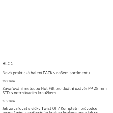
BLOG
Nová praktická balení PACK v našem sortimentu
29.5.2026
Zavařování metodou Hot Fill pro duální uzávěr PP 28 mm
STD s odtrhávacím kroužkem
27.5.2026
Jak zavařovat s víčky Twist Off? Kompletní průvodce
bezpečným zavařováním krok za krokem aneb jak se