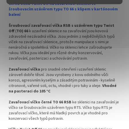
✅ Pro výhodnější cenu kupte
✅ Doprava kartónového balení
Černá víčka Twist Off na zavařovací sklenici se
celý karton
zdarma
šroubovacím uzávěrem typu TO 66 s klipem v kartónovém
balení
✅ Víčka skladem a ihned k
✅ Víčka skladem a ihned k
odeslání!
odeslání!
Šroubovací zavařovací víčka RSB s uzávěrem typu Twist
Off
(
TO) 66
k uzavření sklenice na zavařování jsou kovová
Kupte karton víček a máte
!!! DOPRAVA ZDARMA POUZE
zdravotně nezávadná víčka. Jsou jedním z nejběžnějších typů
na něj dopravu ZDARMA!
PRO OBJEDNÁVKY KARTONŮ
víček na zavařovací sklenice, protože manipulace s nimi je
!!!
nenáročná a spolehlivá. Víčko na sklenici lehce zašroubujete
rukou. Víčka jsou ideální pro různé druhy konzervování,
Velkoobchodní balení.
zavařování, pasterizaci a uchovávání potravin.
Zavařovací víčka
pro snadné otevření i uzavření sklenic
zároveň dobře těsní. Jsou
vyrobeny z kovu odolného vůči
korozi, agresivním kyselým a zásaditým potravinám - kyselině
citronové, vařené soli, octu, vhodné i pro tuky a oleje.
Vhodné
na pasteraci do 105 °C
Zavařovací víčko černé TO 66
RSB
ke sklenici na zavařování je
víčko se šroubovacím uzávěrem typu RTS. Víčko typu RTS je
zavařovací víčko, které má hladký povrch a je vhodné pro
konzervaci všech typů potravin.