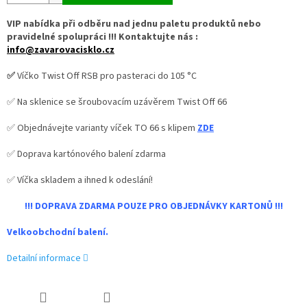
VIP nabídka při odběru nad jednu paletu produktů nebo
pravidelné spolupráci !!! Kontaktujte nás :
info@zavarovacisklo.cz
✅
Víčko Twist Off RSB pro pasteraci do 105 °C
✅ Na sklenice se šroubovacím uzávěrem Twist Off 66
✅ Objednávejte varianty víček TO 66 s klipem
ZDE
✅ Doprava kartónového balení zdarma
✅ Víčka skladem a ihned k odeslání!
!!! DOPRAVA ZDARMA POUZE PRO OBJEDNÁVKY KARTONŮ !!!
Velkoobchodní balení.
Detailní informace