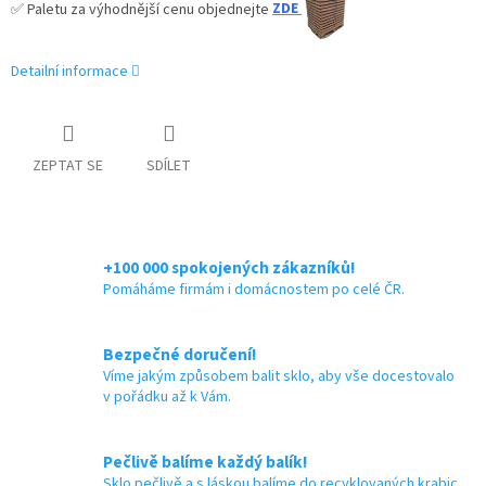
✅ Paletu za výhodnější cenu objednejte
ZDE
Detailní informace
ZEPTAT SE
SDÍLET
+100 000 spokojených zákazníků!
Pomáháme firmám i domácnostem po celé ČR.
Bezpečné doručení!
Víme jakým způsobem balit sklo, aby vše docestovalo
v pořádku až k Vám.
Pečlivě balíme každý balík!
Sklo pečlivě a s láskou balíme do recyklovaných krabic