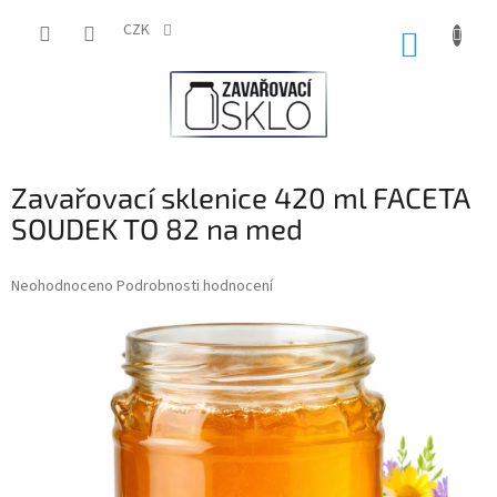
Přejít
na
CZK
NÁKUP
obsah
KOŠÍK
Zavařovací sklenice 420 ml FACETA
SOUDEK TO 82 na med
Průměrné
Neohodnoceno
Podrobnosti hodnocení
hodnocení
produktu
je
0,0
z
5
hvězdiček.