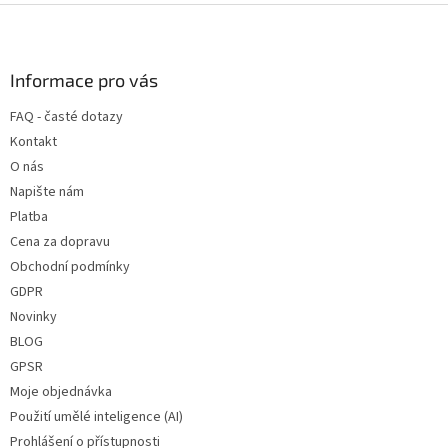
Z
á
p
a
Informace pro vás
t
FAQ - časté dotazy
í
Kontakt
O nás
Napište nám
Platba
Cena za dopravu
Obchodní podmínky
GDPR
Novinky
BLOG
GPSR
Moje objednávka
Použití umělé inteligence (AI)
Prohlášení o přístupnosti