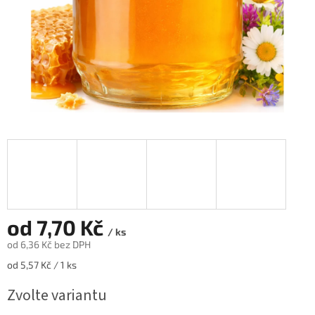
od
7,70 Kč
/ ks
od
6,36 Kč
bez DPH
Měrná
od 5,57 Kč / 1 ks
cena:
Zvolte variantu