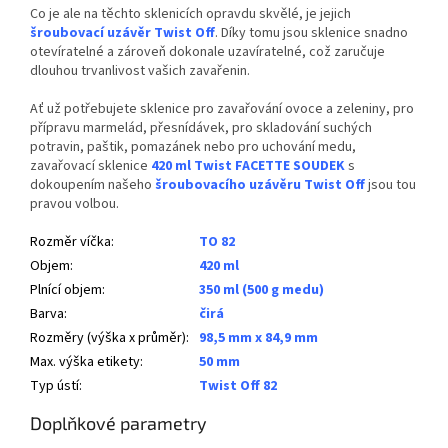
Co je ale na těchto sklenicích opravdu skvělé, je jejich
šroubovací uzávěr Twist Off
. Díky tomu jsou sklenice snadno
otevíratelné a zároveň dokonale uzavíratelné, což zaručuje
dlouhou trvanlivost vašich zavařenin.
Ať už potřebujete sklenice pro zavařování ovoce a zeleniny, pro
přípravu marmelád, přesnídávek, pro skladování suchých
potravin, paštik, pomazánek nebo pro uchování medu,
zavařovací sklenice
42
0 ml Twist FACETTE SOUDEK
s
dokoupením našeho
šroubovacího uzávěru Twist Off
jsou tou
pravou volbou.
Rozměr víčka
:
TO 82
Objem
:
420 ml
Plnící objem
:
350 ml (500 g medu)
Barva
:
čirá
Rozměry (výška x průměr)
:
98,5 mm x 84,9 mm
Max. výška etikety
:
50 mm
Typ ústí
:
Twist Off 82
Doplňkové parametry