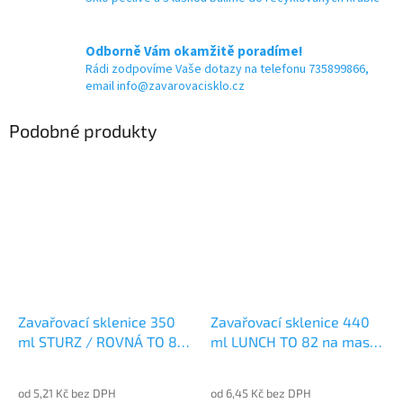
Odborně Vám okamžitě poradíme!
Rádi zodpovíme Vaše dotazy na telefonu 735899866,
email info@zavarovacisklo.cz
Podobné produkty
Zavařovací sklenice 350
Zavařovací sklenice 440
ml STURZ / ROVNÁ TO 82
ml LUNCH TO 82 na maso
na maso
a paštiku
od 5,21 Kč bez DPH
od 6,45 Kč bez DPH