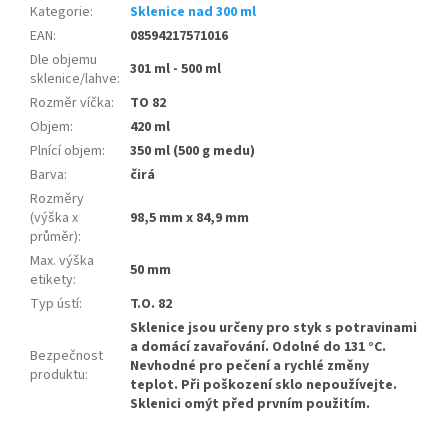
Kategorie
:
Sklenice nad 300 ml
EAN
:
08594217571016
Dle objemu
301 ml - 500 ml
sklenice/lahve
:
Rozměr víčka
:
TO 82
Objem
:
420 ml
Plnící objem
:
350 ml (500 g medu)
Barva
:
čirá
Rozměry
(výška x
98,5 mm x 84,9 mm
průměr)
:
Max. výška
50 mm
etikety
:
Typ ústí
:
T.O. 82
Sklenice jsou určeny pro styk s potravinami
a domácí zavařování. Odolné do 131 °C.
Bezpečnost
Nevhodné pro pečení a rychlé změny
produktu
:
teplot. Při poškození sklo nepoužívejte.
Sklenici omýt před prvním použitím.