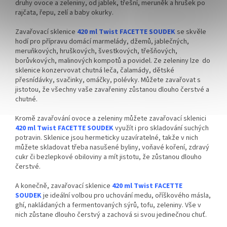
druhy ovoce a zeleniny, od jablek, třešní, meruněk a hrušek po
rajčata, řepu, zelí a baby okurky.
Zavařovací sklenice
420 ml Twist FACETTE SOUDEK
se skvěle
hodí pro přípravu domácí marmelády, džemů, jablečných,
meruňkových, hruškových, švestkových, třešňových,
borůvkových, malinových kompotů a povidel. Ze zeleniny lze do
sklenice konzervovat chutná leča, čalamády, dětské
přesnídávky, svačinky, omáčky, polévky. Můžete zavařovat s
jistotou, že všechny vaše zavařeniny zůstanou dlouho čerstvé a
chutné.
Kromě zavařování ovoce a zeleniny můžete zavařovací sklenici
420 ml Twist FACETTE SOUDEK
využít i pro skladování suchých
potravin. Sklenice jsou hermeticky uzavíratelné, takže v nich
můžete skladovat třeba nasušené byliny, voňavé koření, zdravý
cukr či bezlepkové obiloviny a mít jistotu, že zůstanou dlouho
čerstvé.
A konečně, zavařovací sklenice
420 ml Twist FACETTE
SOUDEK
je ideální volbou pro uchování medu, oříškového másla,
ghí, nakládaných a fermentovaných sýrů, tofu, zeleniny. Vše v
nich zůstane dlouho čerstvý a zachová si svou jedinečnou chuť.