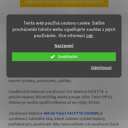
✅ Šroubovací víčko pro snadné
✅ Šroubovací víčko pro snadné
ZOBRAZIT VŠECHNY SOUVISEJÍCÍ PRODUKTY
otevření sklenice
otevření sklenice
✅ Různé varianty víček TO 82
✅ Různé varianty víček TO 82
Popis
Podobné (4)
Hodnocení
Tento web používá soubory cookie. Dalším
objednejte
ZDE
objednejte
ZDE
procházením tohoto webu vyjadřujete souhlas s jejich
Detailní popis produktu
✅ Pro výhodnější cenu kupte
✅ Pro výhodnější cenu kupte
používáním.. Více informací
zde
.
celý karton
celý karton
Sklenice na zavařování 420 ml FACETA SOUDEK
Nastavení
✅ Víčka skladem a ihned k
✅ Víčka skladem a ihned k
Nápaditě tvarovaná zavařovací sklenice
42
0 ml Twist FACETTE
odeslání!
odeslání!
Souhlasím
SOUDEK
je nezbytným pomocníkem pro každého, kdo se věnuje
zavařování a rád obdarovává své přátele a známé. Tato sklenice
Kupte karton víček a máte
Kupte karton víček 700 ks a
Odmítnout
je ideální pro zavařování ovoce a zeleniny, ale také pro uchování
na něj dopravu ZDARMA!
máte na něj dopravu
suchých potravin, medu nebo marmelády. Ideální i pro domácí
ZDARMA!
masné výrobky, pomazánky, paštiky.
Soudková šroubovací zavařovací čirá sklenice FACETTE o
plnícím objemu 350 ml (500g medu) pasuje víčko Twist Off 82.
Sklenici je možno opatřit etiketou až do výšky 50 mm.
Zavařovací sklenice
420 ml Twist FACETTE SOUDEK
je
vyrobena z odolného skla, které zvládne vysoké teploty
potřebné pro zavařování. Díky tomu můžete v ní zavařovat různé