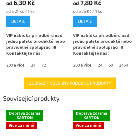
6,30 Kč
7,80 Kč
od
od
Měrná
Měrná
od 5,21 Kč / 1 ks
od 6,75 Kč / 1 ks
cena:
cena:
DETAIL
DETAIL
VIP nabídka při odběru nad
VIP nabídka při odběru nad
jednu paletu produktů nebo
jednu paletu produktů nebo
pravidelné spolupráci !!!
pravidelné spolupráci !!!
Kontaktujte nás :
Kontaktujte nás :
info@zavarovacisklo.cz
info@zavarovacisklo.cz
200 a více
24
72
200 a více
24
60
2464
Zavařovací sklenice 350 ml
Zavařovací sklenice 440 ml
STURZ / ROVNÁ vhodná na
Twist Off TO 82 ideální na maso
maso, kimchi, marmeládu i na
a paštiku vhodná pro med,
ZOBRAZIT VŠECHNY PODOBNÉ PRODUKTY
med.
marmelády, džemy, pesto,
ovoce nebo nakládanou
Související produkty
✅
Zavařovací sklenice 350 ml s
zeleninu.
rovnou vnitřní hranou
✅
Zavařovací sklenice obědová
Doprava zdarma
Doprava zdarma
KARTON
KARTON
✅ Twist Off šroubový uzávěr
440 ml
uzavřete rukou
Více za méně
Více za méně
✅ Twist Off šroubový uzávěr
✅ Různá víčka TO 82 ke sklenici
uzavřete rukou