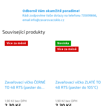
Odborně Vám okamžitě poradíme!
Rádi zodpovíme Vaše dotazy na telefonu 735899866,
email info@zavarovacisklo.cz
Související produkty
Více za méně
Novinka
Více za méně
Zavařovací víčko ČERNÉ
Zavařovací víčko ZLATÉ TO
TO 48 RTS (paster do
48 RTS (paster do 105°C)
105°C)
1,90 Kč bez DPH
1,90 Kč bez DPH
2,30 Kč
2,30 Kč