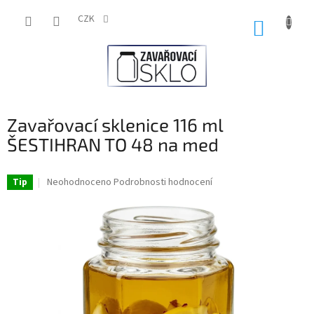
Přejít
na
CZK
NÁKUP
obsah
KOŠÍK
Zavařovací sklenice 116 ml
ŠESTIHRAN TO 48 na med
Průměrné
Neohodnoceno
Podrobnosti hodnocení
Tip
hodnocení
produktu
je
0,0
z
5
hvězdiček.