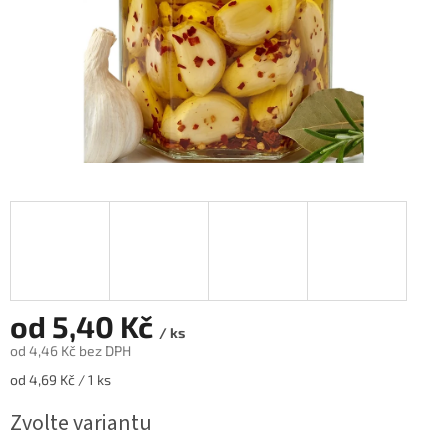
od
5,40 Kč
/ ks
od
4,46 Kč
bez DPH
Měrná
od 4,69 Kč / 1 ks
cena:
Zvolte variantu