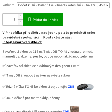
Varianta
Přidat do košíku
VIP nabídka při odběru nad jednu paletu produktů nebo
pravidelné spolupráci !!! Kontaktujte nás :
info@zavarovacisklo.cz
Zavařovací sklenice 116 ml Twist Off TO 48 vhodná pro med,
marmelády, džemy, pesto, ovoce nebo nakládanou zeleninu.
✅
Zavařovací sklenice s dárkovým designem 116 ml
✅ Twist Off šroubový uzávěr uzavřete rukou
✅ Různá víčka TO 48 ke sklenici objednejte
ZDE
✅ Jako dělaná pro marmelády, džemy
✅
Paletu za výhodnější cenu objednejte
ZDE