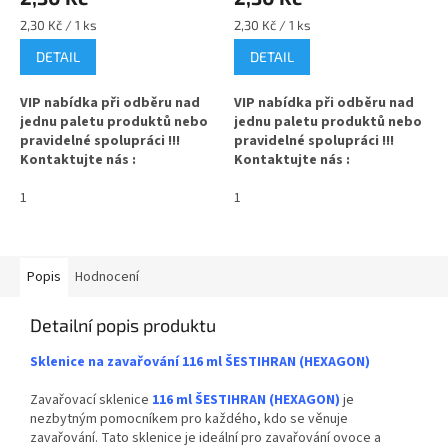
Měrná
Měrná
2,30 Kč / 1 ks
2,30 Kč / 1 ks
cena:
cena:
DETAIL
DETAIL
VIP nabídka při odběru nad
VIP nabídka při odběru nad
jednu paletu produktů nebo
jednu paletu produktů nebo
pravidelné spolupráci !!!
pravidelné spolupráci !!!
Kontaktujte nás :
Kontaktujte nás :
info@zavarovacisklo.cz
info@zavarovacisklo.cz
1
1
✅
Víčko na sklenici s uzávěrem
✅
Víčko na sklenici s uzávěrem
typu Twist Off 48
typu Twist Off 48
✅ Šroubovací víčko pro snadné
✅ Šroubovací víčko pro snadné
Popis
Hodnocení
otevření sklenice
otevření sklenice
Detailní popis produktu
✅ Různé varianty víček TO 48
✅ Různé varianty víček TO 48
objednejte
ZDE
objednejte
ZDE
Sklenice na zavařování 116 ml ŠESTIHRAN (HEXAGON)
✅ Zavařovací víčka na malé
✅ Zavařovací víčka na malé
Zavařovací sklenice
116 ml ŠESTIHRAN (HEXAGON)
je
sklenky
sklenky
nezbytným pomocníkem pro každého, kdo se věnuje
zavařování. Tato sklenice je ideální pro zavařování ovoce a
✅ Víčka skladem a ihned k
✅ Víčka skladem a ihned k