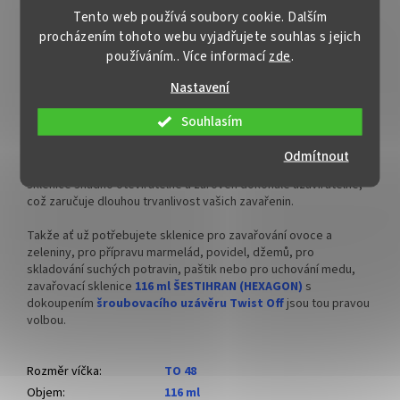
Tento web používá soubory cookie. Dalším
Kromě zavařování ovoce a zeleniny můžete zavařovací sklenici
procházením tohoto webu vyjadřujete souhlas s jejich
116 ml ŠESTIHRAN (HEXAGON)
využít i pro skladování suchých
používáním.. Více informací
zde
.
potravin. Sklenice jsou hermeticky uzavíratelné, takže v nich
můžete skladovat třeba koření, bylinky, sušené ovoce, sušenou
Nastavení
zeleninu a cukr .
Souhlasím
Co je ale na těchto sklenicích opravdu skvělé, je jejich
šroubovací uzávěr Twist Off
k zakoupení na výše uvedeném
Odmítnout
odkazu nebo v souvisejících produktech níže
. Díky tomu jsou
sklenice snadno otevíratelné a zároveň dokonale uzavíratelné,
což zaručuje dlouhou trvanlivost vašich zavařenin.
Takže ať už potřebujete sklenice pro zavařování ovoce a
zeleniny, pro přípravu marmelád, povidel, džemů, pro
skladování suchých potravin, paštik nebo pro uchování medu,
zavařovací sklenice
116 ml ŠESTIHRAN (HEXAGON)
s
dokoupením
šroubovacího uzávěru Twist Off
jsou tou pravou
volbou.
Rozměr víčka
:
TO 48
Objem
:
116 ml