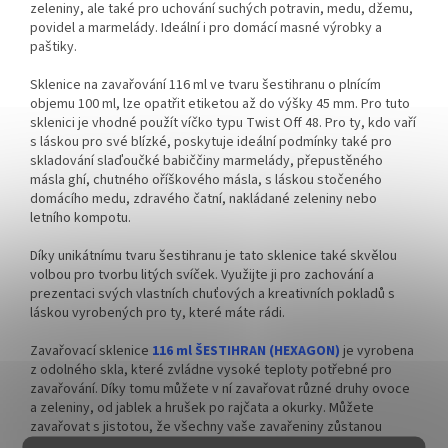
zeleniny, ale také pro uchování suchých potravin, medu, džemu,
odeslání!
odeslání!
povidel a marmelády. Ideální i pro domácí masné výrobky a
paštiky.
Sklenice na zavařování 116 ml ve tvaru šestihranu o plnícím
objemu 100 ml, lze opatřit etiketou až do výšky 45 mm. Pro tuto
sklenici je vhodné použít víčko typu Twist Off 48. Pro ty, kdo vaří
s láskou pro své blízké, poskytuje ideální podmínky také pro
skladování slaďoučké babiččiny marmelády, přepustěného
másla ghí, chutného oříškového másla, s láskou stočeného
domácího medu, zdravého čatní, nakládané zeleniny nebo
letního kompotu.
Díky unikátnímu tvaru šestihranu je tato sklenice také skvělou
volbou pro tvorbu litých svíček. Využijte ji pro zachování a
prezentaci svých vlastních chuťových a kreativních pokladů s
láskou vyrobených pro ty, které máte rádi.
Zavařovací sklenice
116 ml ŠESTIHRAN (HEXAGON)
je vyrobena
z odolného skla, které zvládne vysoké teploty potřebné pro
zavařování. Díky tomu můžete v ní zavařovat různé druhy ovoce
a zeleniny, od jablek a hrušek po rajčata a okurky.
Můžete
zavařovat s jistotou, že všechny vaše zavařeniny zůstanou
dlouho čerstvé a zachovávají si svou jedinečnou chuť.