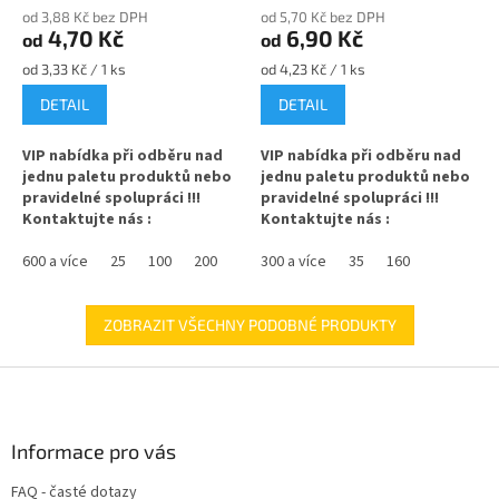
od 3,88 Kč bez DPH
od 5,70 Kč bez DPH
4,70 Kč
6,90 Kč
od
od
Měrná
Měrná
od 3,33 Kč / 1 ks
od 4,23 Kč / 1 ks
cena:
cena:
DETAIL
DETAIL
VIP nabídka při odběru nad
VIP nabídka při odběru nad
jednu paletu produktů nebo
jednu paletu produktů nebo
pravidelné spolupráci !!!
pravidelné spolupráci !!!
Kontaktujte nás :
Kontaktujte nás :
info@zavarovacisklo.cz
info@zavarovacisklo.cz
600 a více
25
100
200
300 a více
35
160
Zavařovací sklenice 85 ml Twist
Zavařovací sklenice 120 ml
Off TO 43 vhodná pro med,
Twist Off TO 63 vhodná pro
krémy, masti nebo pečený čaj.
med, marmelády, džemy,
ZOBRAZIT VŠECHNY PODOBNÉ PRODUKTY
pesto, ovoce nebo nakládanou
✅
Zavařovací sklenice menší
zeleninu.
Z
velikosti 85 ml
á
✅
Praktická sklenice pro široké
p
✅ Twist Off šroubový uzávěr
využití 120 ml
a
Informace pro vás
uzavřete rukou
t
✅ Twist Off šroubový uzávěr
FAQ - časté dotazy
✅ Různá víčka TO 43 ke sklenici
uzavřete rukou