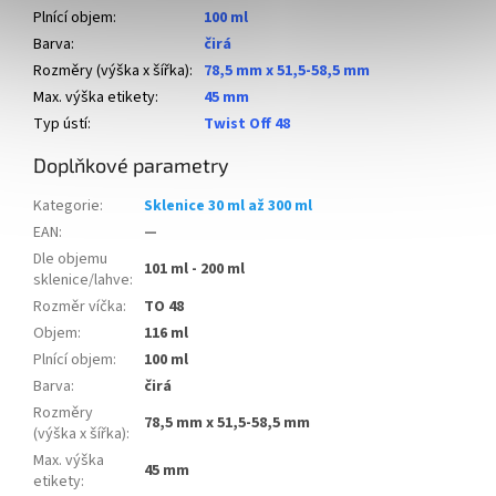
Plnící objem
:
100 ml
Barva
:
čirá
Rozměry (výška x šířka)
:
78,5 mm x 51,5-58,5 mm
Max. výška etikety
:
45 mm
Typ ústí
:
Twist Off 48
Doplňkové parametry
Kategorie
:
Sklenice 30 ml až 300 ml
EAN
:
—
Dle objemu
101 ml - 200 ml
sklenice/lahve
:
Rozměr víčka
:
TO 48
Objem
:
116 ml
Plnící objem
:
100 ml
Barva
:
čirá
Rozměry
78,5 mm x 51,5-58,5 mm
(výška x šířka)
:
Max. výška
45 mm
etikety
: