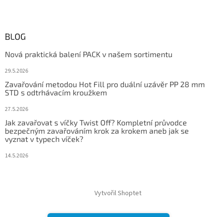
BLOG
Nová praktická balení PACK v našem sortimentu
29.5.2026
Zavařování metodou Hot Fill pro duální uzávěr PP 28 mm
STD s odtrhávacím kroužkem
27.5.2026
Jak zavařovat s víčky Twist Off? Kompletní průvodce
bezpečným zavařováním krok za krokem aneb jak se
vyznat v typech víček?
14.5.2026
Vytvořil Shoptet