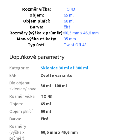
Rozměr víčka
:
TO 43
Objem
:
65 ml
Objem plnící
:
60 ml
Barva
:
čirá
Rozměry (výška x průměr)
:
60,5 mm x 46,6 mm
Max. výška etikety
:
35 mm
Typ ústí
:
Twist Off 43
Doplňkové parametry
Kategorie
:
Sklenice 30 ml až 300 ml
EAN
:
Zvolte variantu
Dle objemu
30 ml - 100 ml
sklenice/lahve
:
Rozměr víčka
:
TO 43
Objem
:
65 ml
Objem plnící
:
60 ml
Barva
:
čirá
Rozměry
(výška x
60,5 mm x 46,6 mm
průměr)
: