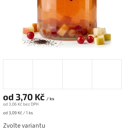
od
3,70 Kč
/ ks
od
3,06 Kč
bez DPH
Měrná
od 3,09 Kč / 1 ks
cena:
Zvolte variantu