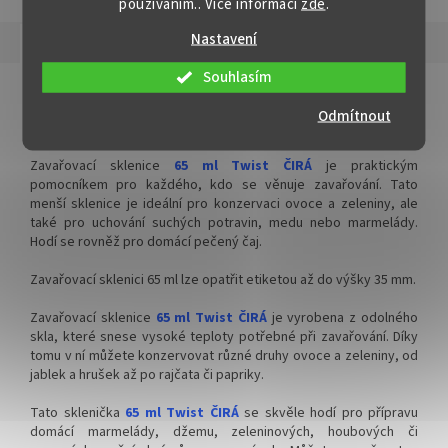
používáním.. Více informací
zde
.
nebo pestem.
✅
Zavařovací sklenice malého
Nastavení
✅ Zavařovací sklenice o malém
objemu 40 ml
Popis
Hodnocení
objemu 30 ml
Souhlasím
✅ Twist Off šroubový uzávěr
Detailní popis produktu
✅ Snadné uzavření pomocí
uzavřete rukou
Odmítnout
šroubového uzávěru Twist Off
Zavařovací sklenice 65 ml ČIRÁ
✅ Různá víčka TO 43 ke sklenici
✅ Různá víčka TO 43 ke sklenici
objednejte
ZDE
Zavařovací sklenice
65 ml Twist ČIRÁ
je praktickým
objednejte
ZDE
pomocníkem pro každého, kdo se věnuje zavařování. Tato
menší sklenice je ideální pro konzervaci ovoce a zeleniny, ale
✅ Jako dělaná pro pečený čaj,
také pro uchování suchých potravin, medu nebo marmelády.
✅ Ideální pro pečený čaj či
ořechová másla, koření
Hodí se rovněž pro domácí pečený čaj.
léčivou mast
✅
Paletu za výhodnější cenu
Zavařovací sklenici 65 ml lze opatřit etiketou až do výšky 35 mm.
✅ Sklenice máme skladem a
připravené ihned k odeslání!
objednejte
ZDE
Zavařovací sklenice
65 ml Twist ČIRÁ
je vyrobena z odolného
skla, které snese vysoké teploty potřebné při zavařování. Díky
tomu v ní můžete konzervovat různé druhy ovoce a zeleniny, od
jablek a hrušek až po rajčata či papriky.
Tato sklenička
65 ml Twist ČIRÁ
se skvěle hodí pro přípravu
domácí marmelády, džemu, zeleninových, houbových či