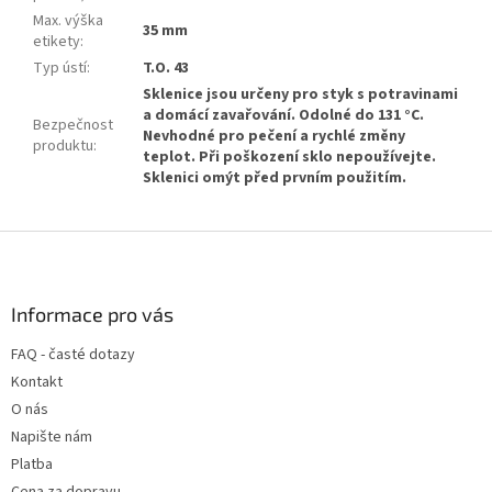
Max. výška
35 mm
etikety
:
Typ ústí
:
T.O. 43
Sklenice jsou určeny pro styk s potravinami
a domácí zavařování. Odolné do 131 °C.
Bezpečnost
Nevhodné pro pečení a rychlé změny
produktu
:
teplot. Při poškození sklo nepoužívejte.
Sklenici omýt před prvním použitím.
Z
á
p
a
Informace pro vás
t
FAQ - časté dotazy
í
Kontakt
O nás
Napište nám
Platba
Cena za dopravu