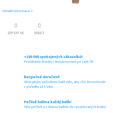
Detailní informace
ZEPTAT SE
SDÍLET
+100 000 spokojených zákazníků!
Pomáháme firmám i domácnostem po celé ČR.
Bezpečné doručení!
Víme jakým způsobem balit sklo, aby vše docestovalo
v pořádku až k Vám.
Pečlivě balíme každý balík!
Sklo pečlivě a s láskou balíme do recyklovaných krabic