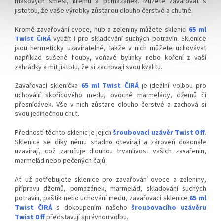
masových směsí, krémů a pomazánek. Můžete zavařovat s
jistotou, že vaše výrobky zůstanou dlouho čerstvé a chutné.
Kromě zavařování ovoce, hub a zeleniny můžete sklenici
65 ml
Twist ČIRÁ
využít i pro skladování suchých potravin. Sklenice
jsou hermeticky uzavíratelné, takže v nich můžete uchovávat
například sušené houby, voňavé bylinky nebo koření z vaší
zahrádky a mít jistotu, že si zachovají svou kvalitu.
Zavařovací sklenička
65 ml Twist ČIRÁ
je ideální volbou pro
uchování skořicového medu, ovocné marmelády, džemů či
přesnídávek. Vše v nich zůstane dlouho čerstvé a zachová si
svou jedinečnou chuť.
Předností těchto sklenic je jejich
šroubovací uzávěr Twist Off
.
Sklenice se díky němu snadno otevírají a zároveň dokonale
uzavírají, což zaručuje dlouhou trvanlivost vašich zavařenin,
marmelád nebo pečených čajů.
Ať už potřebujete sklenice pro zavařování ovoce a zeleniny,
přípravu džemů, pomazánek, marmelád, skladování suchých
potravin, paštik nebo uchování medu, zavařovací sklenice
65 ml
Twist ČIRÁ
s dokoupením našeho
šroubovacího uzávěru
Twist Off
představují správnou volbu.