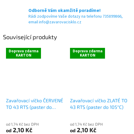
Odborně Vám okamžitě poradíme!
Rádi zodpovíme Vaše dotazy na telefonu 735899866,
email info@zavarovacisklo.cz
Související produkty
Doprava zdarma
Doprava zdarma
KARTON
KARTON
Zavařovací víčko ČERVENÉ
Zavařovací víčko ZLATÉ TO
TO 43 RTS (paster do
43 RTS (paster do 105°C)
105°C)
od 1,74 Kč bez DPH
od 1,74 Kč bez DPH
2,10 Kč
2,10 Kč
od
od