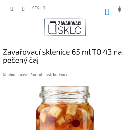
Přejít
na
CZK
NÁKUP
obsah
KOŠÍK
Zavařovací sklenice 65 ml TO 43 na
pečený čaj
Průměrné
Neohodnoceno
Podrobnosti hodnocení
hodnocení
produktu
je
0,0
z
5
hvězdiček.