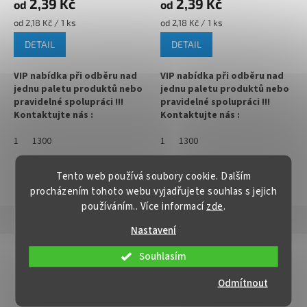
2,39 Kč
2,39 Kč
od
od
Měrná
Měrná
od 2,18 Kč / 1 ks
od 2,18 Kč / 1 ks
cena:
cena:
DETAIL
DETAIL
VIP nabídka při odběru nad
VIP nabídka při odběru nad
jednu paletu produktů nebo
jednu paletu produktů nebo
pravidelné spolupráci !!!
pravidelné spolupráci !!!
Kontaktujte nás :
Kontaktujte nás :
info@zavarovacisklo.cz
info@zavarovacisklo.cz
1
1300
1
1300
✅
Víčko na sklenici s uzávěrem
✅
Víčko na sklenici s uzávěrem
typu Twist Off 63
typu Twist Off 63
Tento web používá soubory cookie. Dalším
ZOBRAZIT VŠECHNY PODOBNÉ PRODUKTY
procházením tohoto webu vyjadřujete souhlas s jejich
✅ Šroubovací víčko pro snadné
✅ Šroubovací víčko pro snadné
používáním.. Více informací
zde
.
otevření sklenice
otevření sklenice
Popis
Hodnocení
Nastavení
✅ Různé varianty víček TO 63
✅ Různé varianty víček TO 63
objednejte
ZDE
objednejte
ZDE
Detailní popis produktu
Souhlasím
✅ Pro výhodnější cenu kupte
✅ Pro výhodnější cenu kupte
Víčko Twist Off TO 63 na zavařovací sklenici se
Odmítnout
celý karton
celý karton
šroubovacím uzávěrem typu TO 63