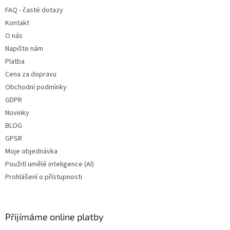
t
FAQ - časté dotazy
í
Kontakt
O nás
Napište nám
Platba
Cena za dopravu
Obchodní podmínky
GDPR
Novinky
BLOG
GPSR
Moje objednávka
Použití umělé inteligence (AI)
Prohlášení o přístupnosti
Přijímáme online platby