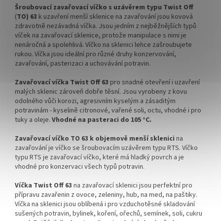
✅ Víčka skladem a ihned k
✅ Víčka skladem a ihned k
Šroubovací zavařovací víčko s uzávěrem typu Twist Off
odeslání!
odeslání!
(
TO) 63
k uzavření menší sklenice na zavařování jsou kovová
zdravotně nezávadná víčka. Jsou jedním z nejběžnějších typů
Kupte karton víček a máte
Kupte karton víček a máte
víček na zavařovací sklenice, protože manipulace s nimi je
na něj dopravu ZDARMA!
na něj dopravu ZDARMA!
nenáročná a spolehlivá. Víčko na sklenici lehce zašroubujete
rukou. Víčka jsou ideální pro různé druhy konzervování,
zavařování, pasterizaci a uchovávání potravin.
Zavařovací víčka Twist Off 63
pro snadné otevření i uzavření
malých sklenic zároveň dobře těsní. Jsou
vyrobeny z kovu
odolného vůči korozi, agresivním kyselým a zásaditým
potravinám - kyselině citronové, vařené soli, octu, vhodné i pro
tuky a oleje.
Vhodné na pasteraci do 105 °C.
Zavařovací víčko TO 63 k objemově menší
sklenici
na
zavařování je víčko se šroubovacím uzávěrem typu RTS. Víčko
typu RTS je zavařovací víčko, které má hladký povrch a je
vhodné pro konzervaci všech typů potravin.
Víčka Twist Off 63
na zavařovací sklenici jsou perfektní pro
přípravu zavařenin z ovoce, zeleniny, hub, na med, na paštiky.
Víčka na sklenici jsou oblíbená i pro vzduchotěsné skladování
sušených potravin, bylinek, koření, ořechů, semínek, soli, cukru