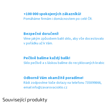
+100 000 spokojených zákazníků!
Pomáháme firmám i domácnostem po celé ČR.
Bezpečné doručení!
Víme jakým způsobem balit sklo, aby vše docestovalo
v pořádku až k Vám.
Pečlivě balíme každý balík!
Sklo pečlivě a s láskou balíme do recyklovaných krabic
Odborně Vám okamžitě poradíme!
Rádi zodpovíme Vaše dotazy na telefonu 735899866,
email info@zavarovacisklo.cz
Související produkty