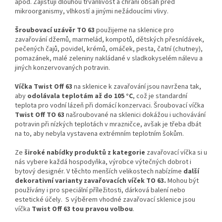
apod. Zajišťují dlouhou trvanlivost a chrání obsah před
mikroorganismy, vlhkostí a jinými nežádoucími vlivy.
Šroubovací uzávěr TO 63
použijeme na sklenice pro
zavařování džemů, marmelád, kompotů, dětských přesnídávek,
pečených čajů, povidel, krémů, omáček, pesta, čatní (chutney),
pomazánek, malé zeleniny nakládané v sladkokyselém nálevu a
jiných konzervovaných potravin.
Víčka Twist Off 63
na sklenice k zavařování jsou navržena tak,
aby
odolávala teplotám až do 105 °C
, což je standardní
teplota pro vodní lázeň při domácí konzervaci.
Šroubovací víčka
Twist Off TO 63
našroubované na sklenici dokážou i uchovávání
potravin při nízkých teplotách
v
mrazničce, avšak je třeba dbát
na to, aby nebyla vystavena extrémním teplotním šokům.
Ze
široké nabídky produktů z kategorie
zavařovací víčka si u
nás vybere každá hospodyňka, výrobce výtečných dobrot i
bytový designér.
V těchto menších velikostech nabízíme
další
dekorativní varianty zavařovacích víček TO 63.
Mohou být
používány i pro speciální příležitosti, dárková balení nebo
estetické účely. S výběrem vhodné zavařovací sklenice jsou
víčka
Twist Off 63 tou pravou volbou
.