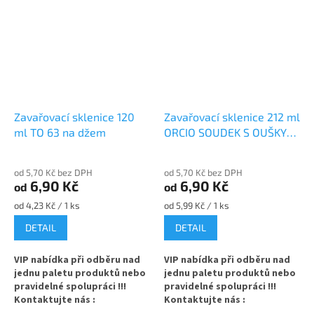
Zavařovací sklenice 120
Zavařovací sklenice 212 ml
ml TO 63 na džem
ORCIO SOUDEK S OUŠKY
TO 63 na džem
od 5,70 Kč bez DPH
od 5,70 Kč bez DPH
6,90 Kč
6,90 Kč
od
od
Měrná
Měrná
od 4,23 Kč / 1 ks
od 5,99 Kč / 1 ks
cena:
cena:
DETAIL
DETAIL
VIP nabídka při odběru nad
VIP nabídka při odběru nad
jednu paletu produktů nebo
jednu paletu produktů nebo
pravidelné spolupráci !!!
pravidelné spolupráci !!!
Kontaktujte nás :
Kontaktujte nás :
info@zavarovacisklo.cz
info@zavarovacisklo.cz