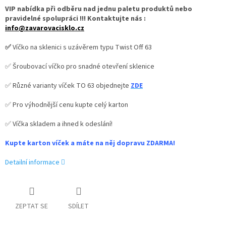
VIP nabídka při odběru nad jednu paletu produktů nebo
pravidelné spolupráci !!! Kontaktujte nás :
info@zavarovacisklo.cz
✅
Víčko na sklenici s uzávěrem typu Twist Off 63
✅ Šroubovací víčko pro snadné otevření sklenice
✅ Různé varianty víček TO 63 objednejte
ZDE
✅ Pro výhodnější cenu kupte celý karton
✅ Víčka skladem a ihned k odeslání!
Kupte karton víček a máte na něj dopravu ZDARMA!
Detailní informace
ZEPTAT SE
SDÍLET