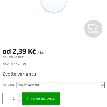
Z
ZDARMA
D
A
od
2,39 Kč
/ ks
R
od
1,98 Kč
bez DPH
Měrná
od 2,18 Kč / 1 ks
M
cena:
Zvolte variantu
A
Varianta
Přidat do košíku