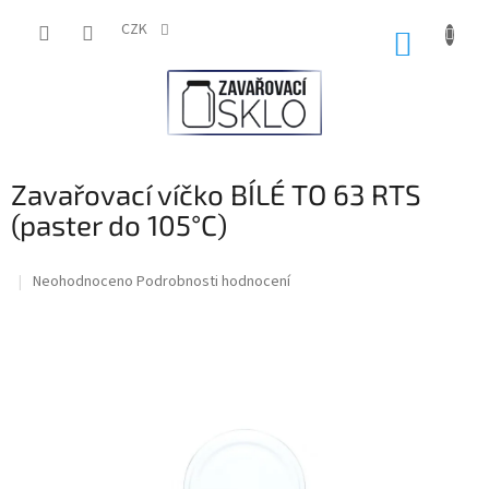
Přejít
na
CZK
NÁKUP
obsah
KOŠÍK
Zavařovací víčko BÍLÉ TO 63 RTS
(paster do 105°C)
Průměrné
Neohodnoceno
Podrobnosti hodnocení
hodnocení
produktu
je
0,0
z
5
hvězdiček.