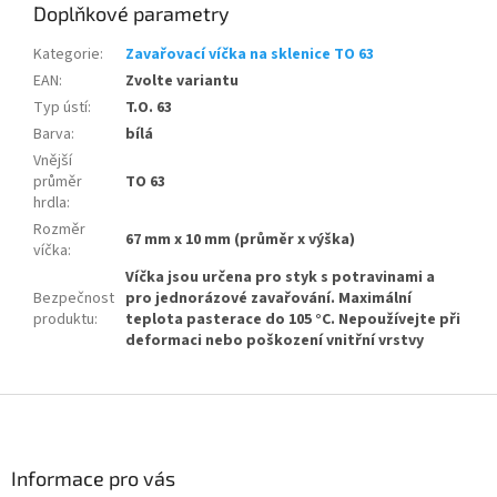
Doplňkové parametry
Kategorie
:
Zavařovací víčka na sklenice TO 63
EAN
:
Zvolte variantu
Typ ústí
:
T.O. 63
Barva
:
bílá
Vnější
průměr
TO 63
hrdla
:
Rozměr
67 mm x 10 mm (průměr x výška)
víčka
:
Víčka jsou určena pro styk s potravinami a
Bezpečnost
pro jednorázové zavařování. Maximální
produktu
:
teplota pasterace do 105 °C. Nepoužívejte při
deformaci nebo poškození vnitřní vrstvy
Z
á
p
a
Informace pro vás