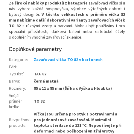
Ze
široké nabídky produktů z kategorie
zavařovací víčka si u
nás vybere každá hospodyňka, výrobce výtečných dobrot i
bytový designér.
V těchto velikostech o průměru víčka 82
mm nabízíme další dekorativní varianty zavařovacích víček
TO 82
s různými vzory a barvami. Mohou být používány i pro
speciální příležitosti, dárková balení nebo estetické účely
s doplněním vhodné zavařovací sklenice.
Doplňkové parametry
Kategorie
:
Zavařovací víčka TO 82 v kartonech
EAN
:
—
Typ ústí
:
T.O. 82
Barva
:
černá matná
Rozměry
:
85 x 11 x 85 mm (Šířka x Výška x Hloubka)
Vnější
průměr
TO 82
hrdla
:
Víčka jsou určena pro styk s potravinami a
Bezpečnost
pro jednorázové zavařování. Maximální
produktu
:
teplota sterilace do 131 °C. Nepoužívejte při
deformaci nebo poškození vnitřní vrstvy