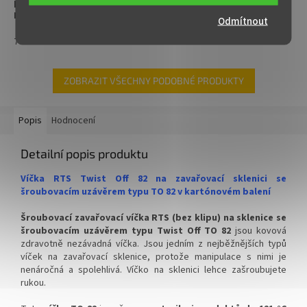
pravidelné spolupráci !!!
pravidelné spolupráci !!!
Kontaktujte nás :
Kontaktujte nás :
Odmítnout
info@zavarovacisklo.cz
info@zavarovacisklo.cz
700
700
✅
Víčka Twist Off na sklenici pro
✅
Víčka Twist Off na sklenici pro
pasteraci do 105 °C
pasteraci do 105 °C
ZOBRAZIT VŠECHNY PODOBNÉ PRODUKTY
✅ Na sklenice se šroubovacím
✅ Na sklenice se šroubovacím
uzávěrem TO 82
uzávěrem TO 82
Popis
Hodnocení
✅ Různé varianty RTS víček TO
✅ Různé varianty RTS víček TO
82 objednejte
ZDE
82 objednejte
ZDE
Detailní popis produktu
✅ Doprava kartónového balení
✅ Doprava kartónového balení
Víčka RTS Twist Off 82 na zavařovací sklenici se
zdarma
zdarma
šroubovacím uzávěrem typu TO 82 v kartónovém balení
✅ Víčka skladem a ihned k
✅ Víčka skladem a ihned k
Šroubovací zavařovací víčka RTS (bez klipu) na sklenice se
odeslání!
odeslání!
šroubovacím uzávěrem typu Twist Off TO 82
jsou kovová
zdravotně nezávadná víčka. Jsou jedním z nejběžnějších typů
!!! DOPRAVA ZDARMA POUZE
!!! DOPRAVA ZDARMA POUZE
víček na zavařovací sklenice, protože manipulace s nimi je
PRO OBJEDNÁVKY KARTONŮ
PRO OBJEDNÁVKY KARTONŮ
nenáročná a spolehlivá. Víčko na sklenici lehce zašroubujete
!!!
!!!
rukou.
Velkoobchodní balení.
Velkoobchodní balení.