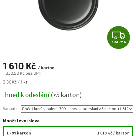
Z
ZDARMA
D
A
1 610 Kč
/ karton
R
1 330,58 Kč bez DPH
Měrná
2,30 Kč / 1 ks
M
cena:
Ihned k odeslání
(>5 karton)
A
Varianta
Množstevní sleva
1 - 99 karton
1 610 Kč
/ karton