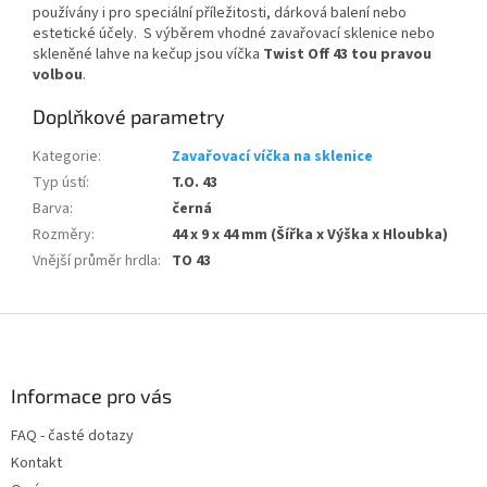
používány i pro speciální příležitosti, dárková balení nebo
estetické účely. S výběrem vhodné zavařovací sklenice nebo
skleněné lahve na kečup jsou víčka
Twist Off 43 tou pravou
volbou
.
Doplňkové parametry
Kategorie
:
Zavařovací víčka na sklenice
Typ ústí
:
T.O. 43
Barva
:
černá
Rozměry
:
44 x 9 x 44 mm (Šířka x Výška x Hloubka)
Vnější průměr hrdla
:
TO 43
Z
á
p
a
Informace pro vás
t
FAQ - časté dotazy
í
Kontakt