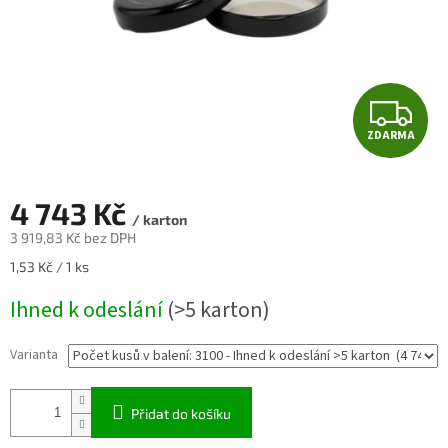
Z
ZDARMA
D
A
4 743 Kč
/ karton
R
3 919,83 Kč bez DPH
Měrná
1,53 Kč / 1 ks
M
cena:
Ihned k odeslání
(>5 karton)
A
Varianta
Přidat do košíku