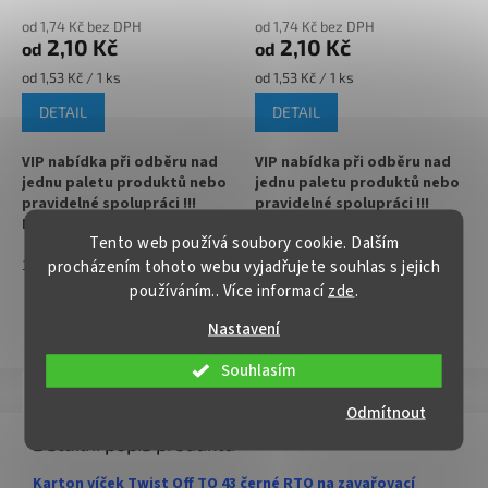
objednejte
ZDE
objednejte
ZDE
od 1,74 Kč bez DPH
od 1,74 Kč bez DPH
2,10 Kč
2,10 Kč
od
od
Měrná
Měrná
od 1,53 Kč / 1 ks
od 1,53 Kč / 1 ks
cena:
cena:
DETAIL
DETAIL
VIP nabídka při odběru nad
VIP nabídka při odběru nad
jednu paletu produktů nebo
jednu paletu produktů nebo
pravidelné spolupráci !!!
pravidelné spolupráci !!!
Kontaktujte nás :
Kontaktujte nás :
Tento web používá soubory cookie. Dalším
info@zavarovacisklo.cz
info@zavarovacisklo.cz
1
3400
1
3400
procházením tohoto webu vyjadřujete souhlas s jejich
✅
Víčko na sklenici s uzávěrem
✅
Víčko na sklenici s uzávěrem
používáním.. Více informací
zde
.
typu Twist Off 43
typu Twist Off 43
Nastavení
ZOBRAZIT VŠECHNY PODOBNÉ PRODUKTY
✅ Šroubovací víčko pro snadné
✅ Šroubovací víčko pro snadné
otevření sklenice
otevření sklenice
Souhlasím
Popis
Hodnocení
✅ Různé varianty víček TO 43
✅ Různé varianty víček TO 43
Odmítnout
objednejte
ZDE
objednejte
ZDE
Detailní popis produktu
✅ Pro výhodnější cenu kupte
✅ Pro výhodnější cenu kupte
Karton víček Twist Off TO 43 černé RTO na zavařovací