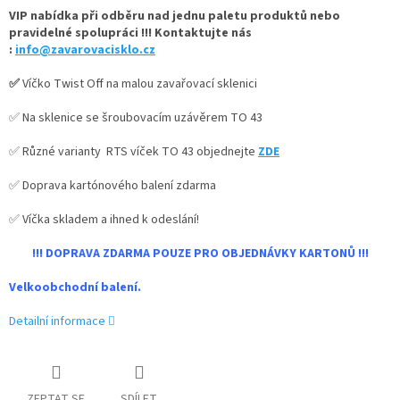
VIP nabídka při odběru nad jednu paletu produktů nebo
pravidelné spolupráci !!! Kontaktujte nás
:
info@zavarovacisklo.cz
✅
Víčko Twist Off na malou zavařovací sklenici
✅ Na sklenice se šroubovacím uzávěrem TO 43
✅ Různé varianty RTS víček TO 43 objednejte
ZDE
✅ Doprava kartónového balení zdarma
✅ Víčka skladem a ihned k odeslání!
!!! DOPRAVA ZDARMA POUZE PRO OBJEDNÁVKY KARTONŮ !!!
Velkoobchodní balení.
Detailní informace
ZEPTAT SE
SDÍLET