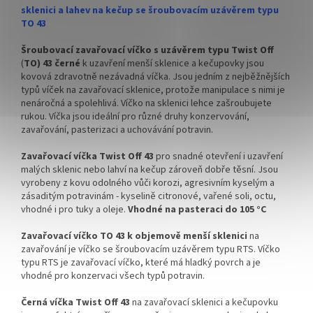
celý karton
celý karton
sklenici a lahev na kečup se šroubovacím uzávěrem typu
TO 43
✅ Víčka skladem a ihned k
✅ Víčka skladem a ihned k
odeslání!
odeslání!
Šroubovací zavařovací víčko s uzávěrem typu Twist Off
(
TO) 43 černé
k uzavření menší sklenice a kečupovky jsou
Kupte karton víček a máte
kovová zdravotně nezávadná víčka. Jsou jedním z nejběžnějších
na něj dopravu ZDARMA!
typů víček na zavařovací sklenice, protože manipulace s nimi je
nenáročná a spolehlivá. Víčko na sklenici lehce zašroubujete
rukou. Víčka jsou ideální pro různé druhy konzervování,
zavařování, pasterizaci a uchovávání potravin.
Zavařovací víčka Twist Off 43
pro snadné otevření i uzavření
malých sklenic nebo lahví na kečup zároveň dobře těsní. Jsou
vyrobeny z kovu odolného vůči korozi, agresivním kyselým a
zásaditým potravinám - kyselině citronové, vařené soli, octu,
vhodné i pro tuky a oleje.
Vhodné na pasteraci do 105 °C
Zavařovací víčko TO 43 k objemově menší
sklenici
na
zavařování je víčko se šroubovacím uzávěrem typu RTS. Víčko
typu RTS je zavařovací víčko, které má hladký povrch a je
vhodné pro konzervaci všech typů potravin.
Černá víčka Twist Off 43
na zavařovací sklenici a kečupovku