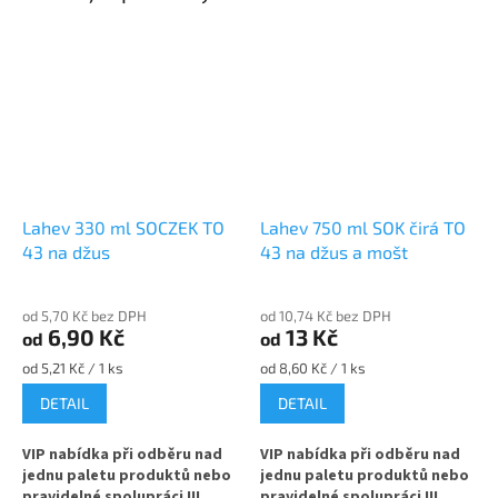
Lahev 330 ml SOCZEK TO
Lahev 750 ml SOK čirá TO
43 na džus
43 na džus a mošt
od 5,70 Kč bez DPH
od 10,74 Kč bez DPH
6,90 Kč
13 Kč
od
od
Měrná
Měrná
od 5,21 Kč / 1 ks
od 8,60 Kč / 1 ks
cena:
cena:
DETAIL
DETAIL
VIP nabídka při odběru nad
VIP nabídka při odběru nad
jednu paletu produktů nebo
jednu paletu produktů nebo
pravidelné spolupráci !!!
pravidelné spolupráci !!!