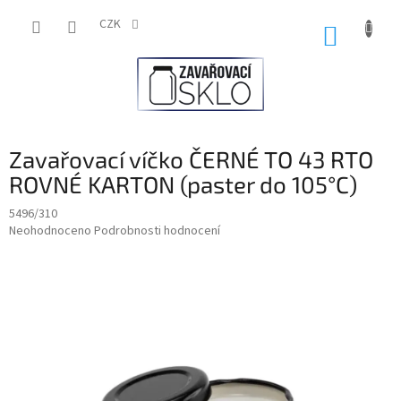
Přejít
na
CZK
NÁKUP
obsah
KOŠÍK
Zavařovací víčko ČERNÉ TO 43 RTO
ROVNÉ KARTON (paster do 105°C)
5496/310
Průměrné
Neohodnoceno
Podrobnosti hodnocení
hodnocení
produktu
je
0,0
z
5
hvězdiček.