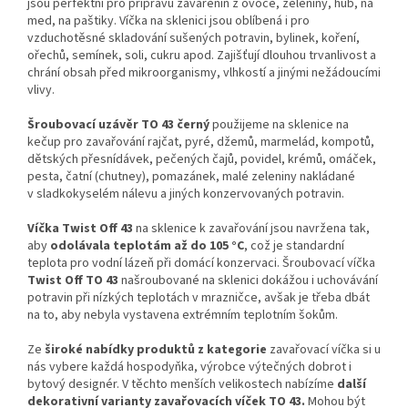
jsou perfektní pro přípravu zavařenin z ovoce, zeleniny, hub, na
med, na paštiky. Víčka na sklenici jsou oblíbená i pro
vzduchotěsné skladování sušených potravin, bylinek, koření,
ořechů, semínek, soli, cukru apod. Zajišťují dlouhou trvanlivost a
chrání obsah před mikroorganismy, vlhkostí a jinými nežádoucími
vlivy.
Šroubovací uzávěr TO 43 černý
použijeme na sklenice na
kečup pro zavařování rajčat, pyré, džemů, marmelád, kompotů,
dětských přesnídávek, pečených čajů, povidel, krémů, omáček,
pesta, čatní (chutney), pomazánek, malé zeleniny nakládané
v sladkokyselém nálevu a jiných konzervovaných potravin.
Víčka Twist Off 43
na sklenice k zavařování jsou navržena tak,
aby
odolávala teplotám až do 105 °C
, což je standardní
teplota pro vodní lázeň při domácí konzervaci.
Šroubovací víčka
Twist Off TO 43
našroubované na sklenici dokážou i uchovávání
potravin při nízkých teplotách
v
mrazničce, avšak je třeba dbát
na to, aby nebyla vystavena extrémním teplotním šokům.
Ze
široké nabídky produktů z kategorie
zavařovací víčka si u
nás vybere každá hospodyňka, výrobce výtečných dobrot i
bytový designér.
V těchto menších velikostech nabízíme
další
dekorativní varianty zavařovacích víček TO 43.
Mohou být