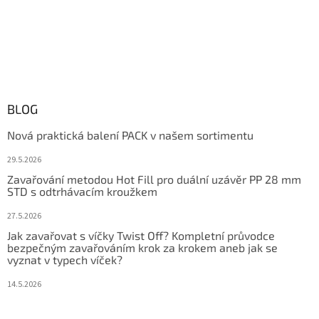
BLOG
Nová praktická balení PACK v našem sortimentu
29.5.2026
Zavařování metodou Hot Fill pro duální uzávěr PP 28 mm
STD s odtrhávacím kroužkem
27.5.2026
Jak zavařovat s víčky Twist Off? Kompletní průvodce
bezpečným zavařováním krok za krokem aneb jak se
vyznat v typech víček?
14.5.2026