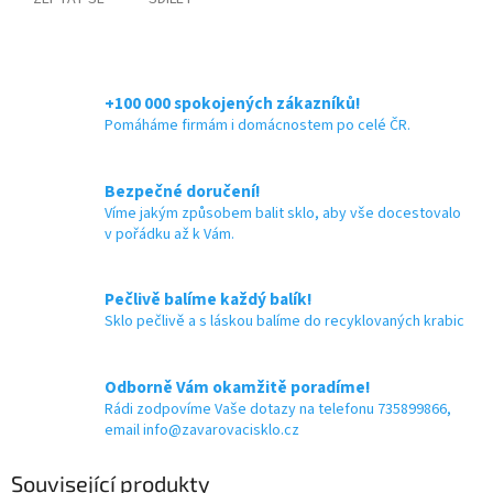
+100 000 spokojených zákazníků!
Pomáháme firmám i domácnostem po celé ČR.
Bezpečné doručení!
Víme jakým způsobem balit sklo, aby vše docestovalo
v pořádku až k Vám.
Pečlivě balíme každý balík!
Sklo pečlivě a s láskou balíme do recyklovaných krabic
Odborně Vám okamžitě poradíme!
Rádi zodpovíme Vaše dotazy na telefonu 735899866,
email info@zavarovacisklo.cz
Související produkty