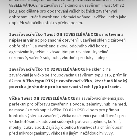
VESELÉ VÁNOCE na zavařovací sklenici s uzávěrem Twist Off 82
jsou jako dělané pro obdarování vašich bližních zavařenými
dobrotami, ručně vyrobenou domácí voňavou svíčkou nebo jako
doplněk vánočního stolu s překvapením.
Zavařovací víčko Twist Off 82 VESELÉ VÁNOCE s motivem a
nápisem Vánoc
pro snadné otevření i uzavření sklenic zároveň
dobře těsní. Je vyrobeno
z kovu odolného vůči korozi,
agresivním kyselým a zásaditým potravinám - kyselině
citronové, vařené soli, octu, vhodné i pro tuky a oleje.
Zavařovací víčko TO 82 VESELÉ VÁNOCE
ke sklenici na
zavařování je víčko se šroubovacím uzávěrem typu RTS, průměr:
82 mm.
Víčko typu RTS je zavařovací víčko, které má hladký
povrch a je vhodné pro konzervaci všech typů potravin.
Víčka Twist Off 82 VESELÉ VÁNOCE
na zavařovací sklenici jsou
perfektní pro přípravu zavařenin z ovoce, zeleniny, hub, na med,
na maso (lze zakoupit i víčko TO 82 s RSB klipem pro přímou
kontrolu výsledku zavaření)
.
Víčka na sklenici jsou oblíbená i pro
vzduchotěsné skladování sušených potravin, bylinek, koření,
mouky, cukru apod. Zajišťují dlouhou trvanlivost a chrání obsah
před mikroorganismy, vlhkostí a jinými nežádoucími vlivy.