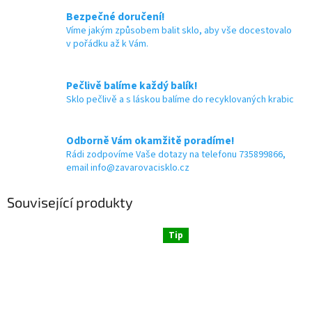
Bezpečné doručení!
Víme jakým způsobem balit sklo, aby vše docestovalo
v pořádku až k Vám.
Pečlivě balíme každý balík!
Sklo pečlivě a s láskou balíme do recyklovaných krabic
Odborně Vám okamžitě poradíme!
Rádi zodpovíme Vaše dotazy na telefonu 735899866,
email info@zavarovacisklo.cz
Související produkty
Tip