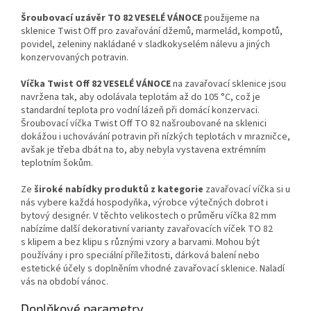
Šroubovací uzávěr TO 82 VESELÉ VÁNOCE
použijeme na
sklenice Twist Off pro zavařování džemů, marmelád, kompotů,
povidel, zeleniny nakládané v sladkokyselém nálevu a jiných
konzervovaných potravin.
Víčka Twist Off 82 VESELÉ VÁNOCE
na zavařovací sklenice jsou
navržena tak, aby odolávala teplotám
až do 105 °C
, což je
standardní teplota pro vodní lázeň při domácí konzervaci.
Šroubovací víčka Twist Off TO 82 našroubované na sklenici
dokážou i uchovávání potravin při nízkých teplotách
v
mrazničce,
avšak je třeba dbát na to, aby nebyla vystavena extrémním
teplotním šokům.
Ze
široké nabídky produktů z kategorie
zavařovací víčka si u
nás vybere každá hospodyňka, výrobce výtečných dobrot i
bytový designér.
V těchto velikostech o průměru víčka 82 mm
nabízíme další dekorativní varianty zavařovacích víček TO 82
s klipem a bez klipu s různými vzory a barvami. Mohou být
používány i pro speciální příležitosti, dárková balení nebo
estetické účely s doplněním vhodné zavařovací sklenice.
Naladí
vás na období vánoc.
Doplňkové parametry