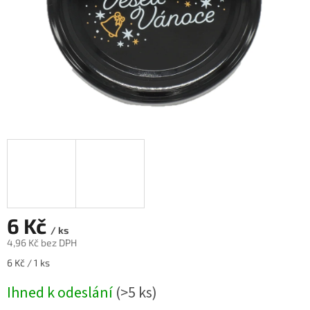
6 Kč
/ ks
4,96 Kč bez DPH
Měrná
6 Kč / 1 ks
cena:
Ihned k odeslání
(>5 ks)