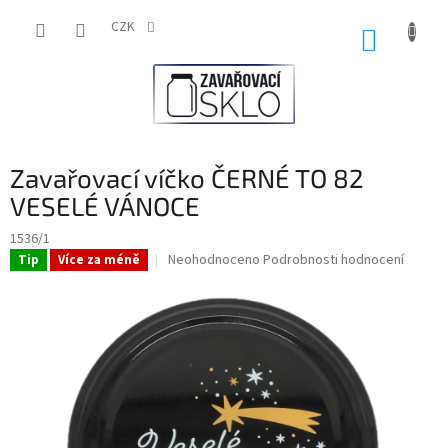
Přejít
na
CZK
NÁKUP
obsah
KOŠÍK
Zavařovací víčko ČERNÉ TO 82
VESELÉ VÁNOCE
1536/1
Průměrné
Neohodnoceno
Podrobnosti hodnocení
Tip
Více za méně
hodnocení
produktu
je
0,0
z
5
hvězdiček.