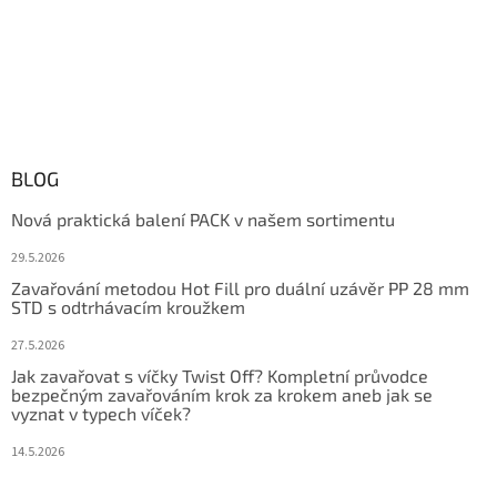
BLOG
Nová praktická balení PACK v našem sortimentu
29.5.2026
Zavařování metodou Hot Fill pro duální uzávěr PP 28 mm
STD s odtrhávacím kroužkem
27.5.2026
Jak zavařovat s víčky Twist Off? Kompletní průvodce
bezpečným zavařováním krok za krokem aneb jak se
vyznat v typech víček?
14.5.2026