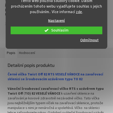
Tento web používá soubory cookie. Dalším
jednu paletu produktů nebo
jednu paletu produktů nebo
procházením tohoto webu vyjadřujete souhlas s jejich
pravidelné spolupráci !!!
pravidelné spolupráci !!!
používáním.. Více informací
zde
.
Kontaktujte nás :
Kontaktujte nás :
info@zavarovacisklo.cz
info@zavarovacisklo.cz
Nastavení
1
1
✅
Vánoční v
íčko na sklenici
✅
Vánoční v
íčko na sklenici
Souhlasím
s uzávěrem typu Twist Off 82
s uzávěrem typu Twist Off 82
ZOBRAZIT VŠECHNY PODOBNÉ PRODUKTY
Odmítnout
✅ Šroubovací víčko pro snadné
✅ Šroubovací víčko pro snadné
otevření sklenice
otevření sklenice
Popis
Hodnocení
✅ Různé varianty víček TO 82
✅ Různé varianty víček TO 82
objednejte
ZDE
objednejte
ZDE
Detailní popis produktu
✅ Originální víčko, které jinde
✅ Originální víčko, které jinde
Černé víčko Twist Off 82 RTS VESELÉ VÁNOCE na zavařovací
nekoupíte!
nekoupíte!
sklenici se šroubovacím uzávěrem typu TO 82
✅ Víčka skladem a ihned k
✅ Víčka skladem a ihned k
Vánoční šroubovací zavařovací víčko RTS s uzávěrem typu
odeslání!
odeslání!
Twist Off
(
TO) 82 VESELÉ VÁNOCE
k uzavření sklenice na
zavařování je kovové zdravotně nezávadné víčko. Tato víčka
jsou nejběžnějším typem víček na zavařovací sklenice, protože
manipulace s nimi je nenáročná a spolehlivá. Víčko na sklenici
lehce zašroubujete rukou. Ozdobný sváteční šroubovací uzávěr