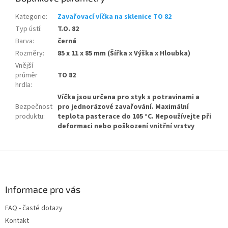
Kategorie
:
Zavařovací víčka na sklenice TO 82
Typ ústí
:
T.O. 82
Barva
:
černá
Rozměry
:
85 x 11 x 85 mm (Šířka x Výška x Hloubka)
Vnější
průměr
TO 82
hrdla
:
Víčka jsou určena pro styk s potravinami a
Bezpečnost
pro jednorázové zavařování. Maximální
produktu
:
teplota pasterace do 105 °C. Nepoužívejte při
deformaci nebo poškození vnitřní vrstvy
Z
á
p
a
Informace pro vás
t
FAQ - časté dotazy
í
Kontakt