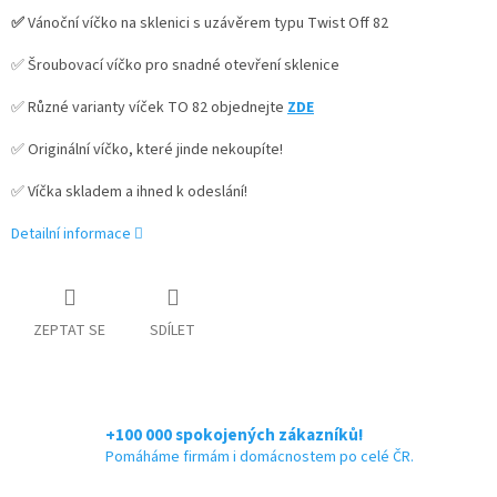
✅
Vánoční v
íčko na sklenici s uzávěrem typu Twist Off 82
✅ Šroubovací víčko pro snadné otevření sklenice
✅ Různé varianty víček TO 82 objednejte
ZDE
✅ Originální víčko, které jinde nekoupíte!
✅ Víčka skladem a ihned k odeslání!
Detailní informace
ZEPTAT SE
SDÍLET
+100 000 spokojených zákazníků!
Pomáháme firmám i domácnostem po celé ČR.