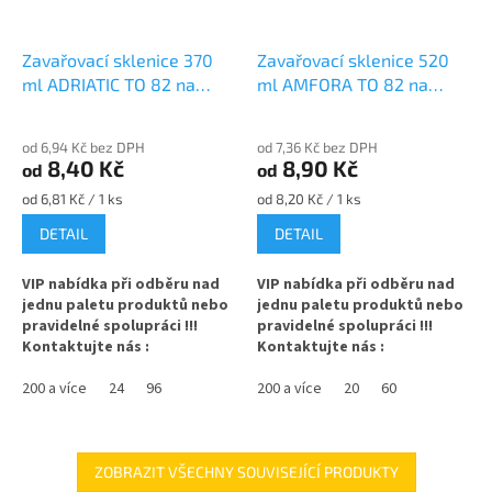
Zavařovací sklenice 370
Zavařovací sklenice 520
ml ADRIATIC TO 82 na
ml AMFORA TO 82 na
ořechové máslo
kompot
od 6,94 Kč bez DPH
od 7,36 Kč bez DPH
8,40 Kč
8,90 Kč
od
od
Měrná
Měrná
od 6,81 Kč / 1 ks
od 8,20 Kč / 1 ks
cena:
cena:
DETAIL
DETAIL
VIP nabídka při odběru nad
VIP nabídka při odběru nad
jednu paletu produktů nebo
jednu paletu produktů nebo
pravidelné spolupráci !!!
pravidelné spolupráci !!!
Kontaktujte nás :
Kontaktujte nás :
info@zavarovacisklo.cz
info@zavarovacisklo.cz
200 a více
24
96
200 a více
20
60
Zavařovací sklenice 370 ml
Zavařovací sklenice 520 ml
Twist Off TO 82, vhodná pro
soudek s uzávěrem Twist Off
med, marmelády, džemy,
TO 82 vhodná pro med,
ořechové máslo, ovoce nebo
marmelády, džemy, pesto,
ZOBRAZIT VŠECHNY SOUVISEJÍCÍ PRODUKTY