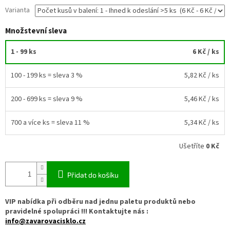
Varianta
Množstevní sleva
1 - 99 ks
6 Kč
/ ks
100 - 199 ks = sleva 3 %
5,82 Kč
/ ks
200 - 699 ks = sleva 9 %
5,46 Kč
/ ks
700 a více ks = sleva 11 %
5,34 Kč
/ ks
Ušetříte
0 Kč
Přidat do košíku
VIP nabídka při odběru nad jednu paletu produktů nebo
pravidelné spolupráci !!! Kontaktujte nás :
info@zavarovacisklo.cz