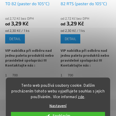
omáčky, polévky
TO 82 (paster do 105°C)
82 RTS (paster do 105°C)
✅ Paletu za výhodnější cenu
✅
Paletu za výhodnější cenu
objednejte
ZDE
od 2,72 Kč bez DPH
od 2,72 Kč bez DPH
objednejte
ZDE
3,29 Kč
3,29 Kč
od
od
Měrná
Měrná
od 2,30 Kč / 1 ks
od 2,30 Kč / 1 ks
cena:
cena:
DETAIL
DETAIL
VIP nabídka při odběru nad
VIP nabídka při odběru nad
jednu paletu produktů nebo
jednu paletu produktů nebo
pravidelné spolupráci !!!
pravidelné spolupráci !!!
Kontaktujte nás :
Kontaktujte nás :
info@zavarovacisklo.cz
info@zavarovacisklo.cz
1
700
1
700
✅
Víčko na sklenici s uzávěrem
✅
Víčko na sklenici s uzávěrem
typu Twist Off 82
typu Twist Off 82
Tento web používá soubory cookie. Dalším
ZOBRAZIT VŠECHNY PODOBNÉ PRODUKTY
procházením tohoto webu vyjadřujete souhlas s jejich
✅ Šroubovací víčko pro snadné
✅ Šroubovací víčko pro snadné
používáním.. Více informací
zde
.
otevření sklenice
otevření sklenice
Popis
Hodnocení
Nastavení
✅ Různé varianty víček TO 82
✅ Různé varianty víček TO 82
objednejte
ZDE
objednejte
ZDE
Souhlasím