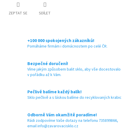
ZEPTAT SE
SDÍLET
+100 000 spokojených zákazníků!
Pomáháme firmám i domácnostem po celé ČR.
Bezpečné doručení!
Víme jakým způsobem balit sklo, aby vše docestovalo
v pořádku až k Vám.
Pečlivě balíme každý balík!
Sklo pečlivě a s láskou balíme do recyklovaných krabic
Odborně Vám okamžitě poradíme!
Rádi zodpovíme Vaše dotazy na telefonu 735899866,
email info@zavarovacisklo.cz