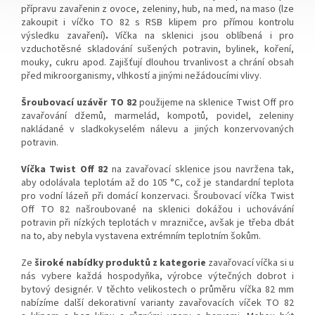
přípravu zavařenin z ovoce, zeleniny, hub, na med, na maso (lze
zakoupit i víčko TO 82 s RSB klipem pro přímou kontrolu
výsledku zavaření)
.
Víčka na sklenici jsou oblíbená i pro
vzduchotěsné skladování sušených potravin, bylinek, koření,
mouky, cukru apod. Zajišťují dlouhou trvanlivost a chrání obsah
před mikroorganismy, vlhkostí a jinými nežádoucími vlivy.
Šroubovací uzávěr TO 82
použijeme na sklenice Twist Off pro
zavařování džemů, marmelád, kompotů, povidel, zeleniny
nakládané v sladkokyselém nálevu a jiných konzervovaných
potravin.
Víčka Twist Off 82
na zavařovací sklenice jsou navržena tak,
aby odolávala teplotám
až do 105 °C
, což je standardní teplota
pro vodní lázeň při domácí konzervaci.
Šroubovací víčka Twist
Off TO 82 našroubované na sklenici dokážou i uchovávání
potravin při nízkých teplotách
v
mrazničce, avšak je třeba dbát
na to, aby nebyla vystavena extrémním teplotním šokům.
Ze
široké nabídky produktů z kategorie
zavařovací víčka si u
nás vybere každá hospodyňka, výrobce výtečných dobrot i
bytový designér.
V těchto velikostech o průměru víčka 82 mm
nabízíme další dekorativní varianty zavařovacích víček TO 82