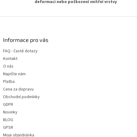
deformaci nebo poškození vnitřní vrstvy
Z
á
p
a
Informace pro vás
t
FAQ - časté dotazy
í
Kontakt
O nás
Napište nám
Platba
Cena za dopravu
Obchodní podmínky
GDPR
Novinky
BLOG
GPSR
Moje objednávka