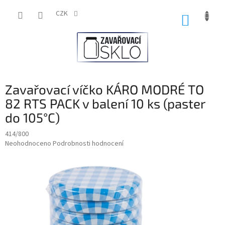
Přejít
na
CZK
NÁKUP
obsah
KOŠÍK
Zavařovací víčko KÁRO MODRÉ TO
82 RTS PACK v balení 10 ks (paster
do 105°C)
414/800
Průměrné
Neohodnoceno
Podrobnosti hodnocení
hodnocení
produktu
je
0,0
z
5
hvězdiček.