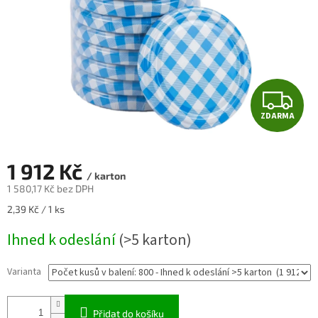
Z
ZDARMA
D
A
1 912 Kč
/ karton
R
1 580,17 Kč bez DPH
Měrná
2,39 Kč / 1 ks
M
cena:
Ihned k odeslání
(>5 karton)
A
Varianta
Přidat do košíku