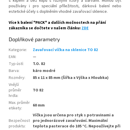
s klipem a bez klipu s různými vzory a barvami. Mohou být
používány i pro speciální příležitosti, dárková balení nebo
estetické účely s doplněním vhodné zavařovací sklenice.
Více k balení "PACK" a dalších možnostech na přání
zákazníka se dočtete v našem článku:
ZDE
Doplňkové parametry
Kategorie
:
Zavařovací víčka na sklenice TO 82
EAN
:
—
Typ ústí
:
T.O. 82
Barva
:
káro modré
Rozměry
:
85 x 11 x 85 mm (Šířka x Výška x Hloubka)
Vnější
průměr
TO 82
hrdla
:
Max. průměr
60 mm
etikety
:
Víčka jsou určena pro styk s potravinami a
Bezpečnost
pro jednorázové zavařování. Maximální
produktu
:
teplota pasterace do 105 °C. Nepoužívejte při