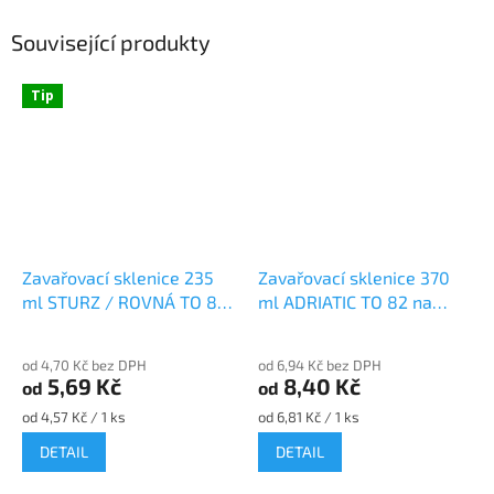
Související produkty
Tip
Zavařovací sklenice 235
Zavařovací sklenice 370
ml STURZ / ROVNÁ TO 82
ml ADRIATIC TO 82 na
na paštiky a marmelády
ořechové máslo
od 4,70 Kč bez DPH
od 6,94 Kč bez DPH
5,69 Kč
8,40 Kč
od
od
Měrná
Měrná
od 4,57 Kč / 1 ks
od 6,81 Kč / 1 ks
cena:
cena:
DETAIL
DETAIL